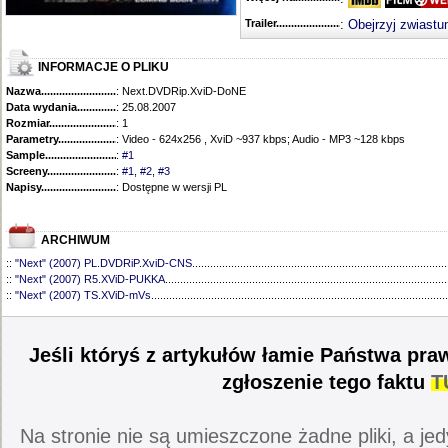
Trailer...........................................
:
Obejrzyj zwiastu
INFORMACJE O PLIKU
Nazwa.............................................
: Next.DVDRip.XviD-DoNE
Data wydania......................................
: 25.08.2007
Rozmiar...........................................
: 1
Parametry.........................................
: Video - 624x256 , XviD ~937 kbps; Audio - MP3 ~128 kbps
Sample............................................
:
#1
Screeny...........................................
:
#1
,
#2
,
#3
Napisy............................................
: Dostępne w wersji PL
ARCHIWUM
::
"Next" (2007) PL.DVDRiP.XviD-CNS
.....................................................................................
::
"Next" (2007) R5.XViD-PUKKA
..............................................................................................
::
"Next" (2007) TS.XViD-mVs
...................................................................................................
Jeśli któryś z artykułów łamie Państwa pra
zgłoszenie tego faktu
T
Na stronie nie są umieszczone żadne pliki, a jed