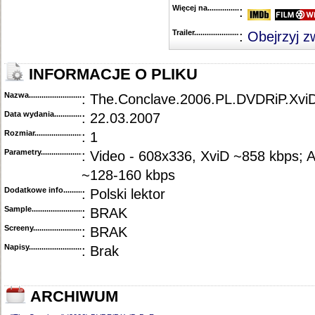
Więcej na........................................
:
Trailer...........................................
:
Obejrzyj z
INFORMACJE O PLIKU
Nazwa.............................................
: The.Conclave.2006.PL.DVDRiP.Xv
Data wydania......................................
: 22.03.2007
Rozmiar...........................................
: 1
Parametry.........................................
: Video - 608x336, XviD ~858 kbps;
~128-160 kbps
Dodatkowe info....................................
: Polski lektor
Sample............................................
: BRAK
Screeny...........................................
: BRAK
Napisy............................................
: Brak
ARCHIWUM