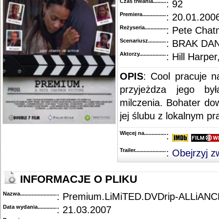
Czas trwania......................................
: 92
Premiera..........................................
: 20.01.200
Reżyseria........................................
: Pete Cha
Scenariusz........................................
: BRAK DA
Aktorzy...........................................
: Hill Harpe
OPIS
: Cool pracuje n
przyjeżdza jego by
milczenia. Bohater do
jej ślubu z lokalnym pr
Więcej na........................................
:
Trailer...........................................
:
Obejrzyj z
INFORMACJE O PLIKU
Nazwa.............................................
: Premium.LiMiTED.DVDrip-ALLiANC
Data wydania......................................
: 21.03.2007