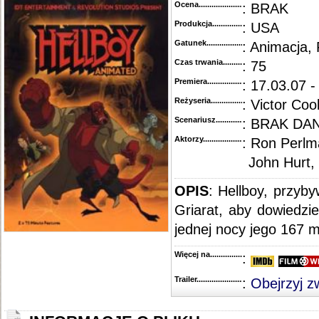
Ocena.............................................
: BRAK
Produkcja.........................................
: USA
Gatunek...........................................
: Animacja, 
Czas trwania......................................
: 75
Premiera..........................................
: 17.03.07 
Reżyseria........................................
: Victor Co
Scenariusz........................................
: BRAK DA
Aktorzy...........................................
: Ron Perlm
John Hurt, 
OPIS
: Hellboy, przyb
Griarat, aby dowiedzie
jednej nocy jego 167 
Więcej na........................................
:
Trailer...........................................
:
Obejrzyj z