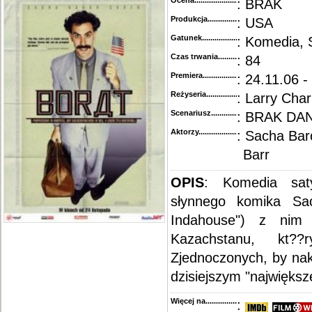
Ocena.............................................
: BRAK
Produkcja.........................................
: USA
Gatunek...........................................
: Komedia, 
Czas trwania......................................
: 84
Premiera..........................................
: 24.11.06 -
Reżyseria........................................
: Larry Char
Scenariusz........................................
: BRAK DA
Aktorzy...........................................
: Sacha Bar
Barr
OPIS
: Komedia saty
słynnego komika Sa
Indahouse") z nim
Kazachstanu, kt?
Zjednoczonych, by nak
dzisiejszym "najwięks
Więcej na........................................
: