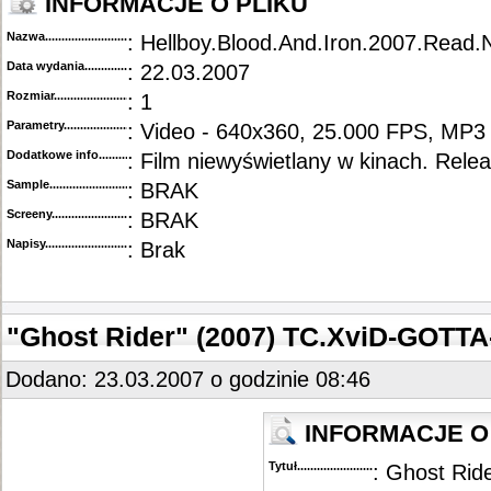
INFORMACJE O PLIKU
Nazwa.............................................
: Hellboy.Blood.And.Iron.2007.Rea
Data wydania......................................
: 22.03.2007
Rozmiar...........................................
: 1
Parametry.........................................
: Video - 640x360, 25.000 FPS, MP3 
Dodatkowe info....................................
: Film niewyświetlany w kinach. Rele
Sample............................................
: BRAK
Screeny...........................................
: BRAK
Napisy............................................
: Brak
"Ghost Rider" (2007) TC.XviD-GOTT
Dodano: 23.03.2007 o godzinie 08:46
INFORMACJE O 
Tytuł............................................
: Ghost Rid