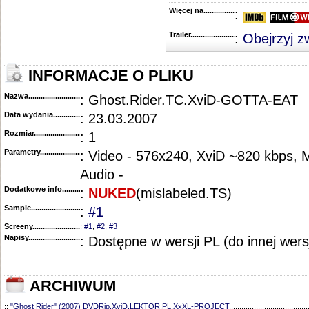
Więcej na........................................
:
Trailer...........................................
:
Obejrzyj z
INFORMACJE O PLIKU
Nazwa.............................................
: Ghost.Rider.TC.XviD-GOTTA-EAT
Data wydania......................................
: 23.03.2007
Rozmiar...........................................
: 1
Parametry.........................................
: Video - 576x240, XviD ~820 kbps,
Audio -
Dodatkowe info....................................
:
NUKED
(mislabeled.TS)
Sample............................................
:
#1
Screeny...........................................
:
#1
,
#2
,
#3
Napisy............................................
: Dostępne w wersji PL (do innej wersj
ARCHIWUM
::
"Ghost Rider" (2007) DVDRip.XviD.LEKTOR.PL.XxXL-PROJECT
......................................