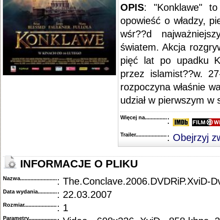
OPIS
: "Konklawe" to
opowieść o władzy, pi
wśr??d najważniejsz
światem. Akcja rozgry
pięć lat po upadku K
przez islamist??w. 27
rozpoczyna właśnie wa
udział w pierwszym w 
Więcej na........................................
:
Trailer...........................................
:
Obejrzyj z
INFORMACJE O PLIKU
Nazwa.............................................
: The.Conclave.2006.DVDRiP.XviD-D
Data wydania......................................
: 22.03.2007
Rozmiar...........................................
: 1
Parametry.........................................