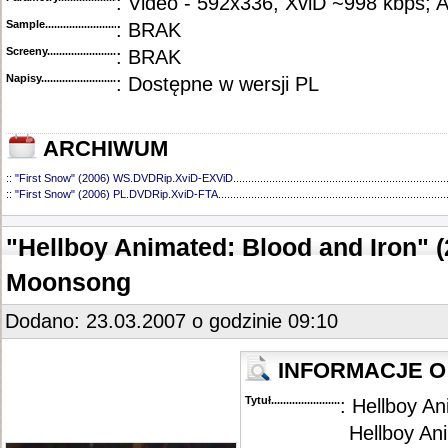
: Video - 592x336, XviD ~998 kbps; 
Sample............................................
: BRAK
Screeny...........................................
: BRAK
Napisy............................................
: Dostępne w wersji PL
ARCHIWUM
::
"First Snow" (2006) WS.DVDRip.XviD-EXViD
.......................................................................
::
"First Snow" (2006) PL.DVDRip.XviD-FTA
............................................................................
"Hellboy Animated: Blood and Iron" 
Moonsong
Dodano: 23.03.2007 o godzinie 09:10
INFORMACJE O 
Tytuł............................................
: Hellboy An
Hellboy An