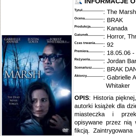
INFORMACJE O 
Tytuł............................................
: The Marsh
Ocena.............................................
: BRAK
Produkcja.........................................
: Kanada
Gatunek...........................................
: Horror, Thr
Czas trwania......................................
: 92
Premiera..........................................
: 18.05.06 -
Reżyseria........................................
: Jordan Ba
Scenariusz........................................
: BRAK DA
Aktorzy...........................................
: Gabrielle 
Whitaker
OPIS
: Historia piękne
autorki książek dla dz
miasteczka i prze
opisywane przez nią
fikcją. Zaintrygowana