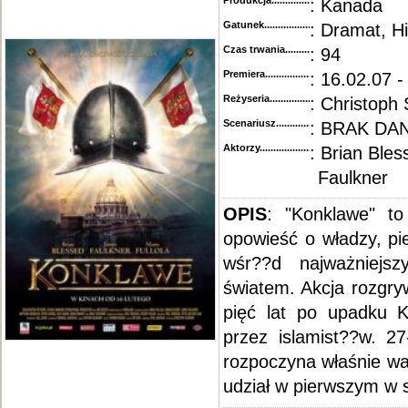
Produkcja.........................................
: Kanada
Gatunek...........................................
: Dramat, H
Czas trwania......................................
: 94
Premiera..........................................
: 16.02.07 -
Reżyseria........................................
: Christoph
Scenariusz........................................
: BRAK DA
Aktorzy...........................................
: Brian Ble
Faulkner
OPIS
: "Konklawe" to
opowieść o władzy, pi
wśr??d najważniejsz
światem. Akcja rozgry
pięć lat po upadku K
przez islamist??w. 27
rozpoczyna właśnie wa
udział w pierwszym w 