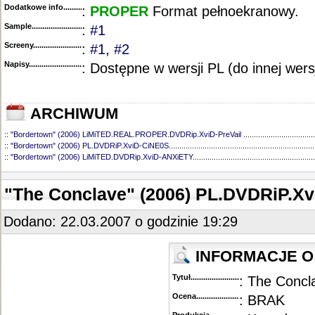
Dodatkowe info....................................
:
PROPER
Format pełnoekranowy.
Sample............................................
:
#1
Screeny...........................................
:
#1
,
#2
Napisy............................................
: Dostępne w wersji PL (do innej wersj
ARCHIWUM
::
"Bordertown" (2006) LiMiTED.REAL.PROPER.DVDRip.XviD-PreVail
..................................
::
"Bordertown" (2006) PL.DVDRiP.XviD-CiNE0S
.....................................................................
::
"Bordertown" (2006) LiMiTED.DVDRip.XviD-ANXiETY
..........................................................
"The Conclave" (2006) PL.DVDRiP.X
Dodano: 22.03.2007 o godzinie 19:29
INFORMACJE O 
Tytuł............................................
: The Concl
Ocena.............................................
: BRAK