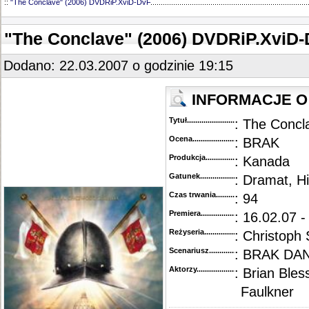
::
"The Conclave" (2006) DVDRiP.XviD-DvF
............................................................................
"The Conclave" (2006) DVDRiP.XviD
Dodano: 22.03.2007 o godzinie 19:15
INFORMACJE O 
Tytuł............................................
: The Concl
Ocena.............................................
: BRAK
Produkcja.........................................
: Kanada
Gatunek...........................................
: Dramat, H
Czas trwania......................................
: 94
Premiera..........................................
: 16.02.07 -
Reżyseria........................................
: Christoph
Scenariusz........................................
: BRAK DA
Aktorzy...........................................
: Brian Ble
Faulkner