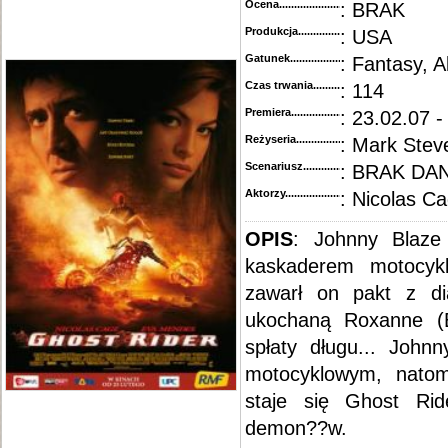
Ocena.............................................
: BRAK
Produkcja.........................................
: USA
Gatunek...........................................
: Fantasy, A
Czas trwania......................................
: 114
Premiera..........................................
: 23.02.07 -
Reżyseria........................................
: Mark Stev
Scenariusz........................................
: BRAK DA
Aktorzy...........................................
: Nicolas C
OPIS
: Johnny Blaze
kaskaderem motocykl
zawarł on pakt z di
ukochaną Roxanne (
spłaty długu... John
motocyklowym, natom
staje się Ghost Ri
demon??w.