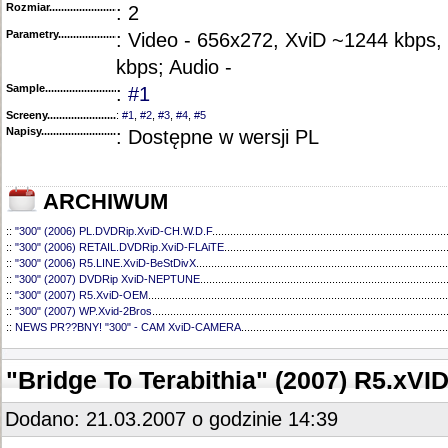
Rozmiar...........................................
: 2
Parametry.........................................
: Video - 656x272, XviD ~1244 kbps
kbps; Audio -
Sample............................................
:
#1
Screeny...........................................
:
#1
,
#2
,
#3
,
#4
,
#5
Napisy............................................
: Dostępne w wersji PL
ARCHIWUM
::
"300" (2006) PL.DVDRip.XviD-CH.W.D.F
..............................................................................
::
"300" (2006) RETAIL.DVDRip.XviD-FLAiTE
..........................................................................
::
"300" (2006) R5.LINE.XviD-BeStDivX
....................................................................................
::
"300" (2007) DVDRip XviD-NEPTUNE
..................................................................................
::
"300" (2007) R5.XviD-OEM
....................................................................................................
::
"300" (2007) WP.Xvid-2Bros
..................................................................................................
::
NEWS PR??BNY! "300" - CAM XviD-CAMERA
.....................................................................
"Bridge To Terabithia" (2007) R5.xVI
Dodano: 21.03.2007 o godzinie 14:39