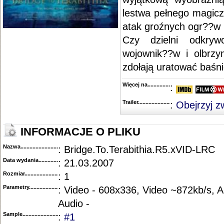
lestwa pełnego magicz
atak groźnych ogr??w
Czy dzielni odkryw
wojownik??w i olbrzym
zdołają uratować baśn
Więcej na........................................
:
Trailer...........................................
:
Obejrzyj z
INFORMACJE O PLIKU
Nazwa.............................................
: Bridge.To.Terabithia.R5.xVID-LRC
Data wydania......................................
: 21.03.2007
Rozmiar...........................................
: 1
Parametry.........................................
: Video - 608x336, Video ~872kb/s, 
Audio -
Sample............................................
:
#1