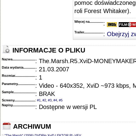
pomoc doświadczonego
roli Forest Whitaker).
Więcej na........................................
:
Trailer...........................................
:
Obejrzyj z
INFORMACJE O PLIKU
Nazwa.............................................
: The.Marsh.R5.XviD-MONEYMAKE
Data wydania......................................
: 21.03.2007
Rozmiar...........................................
: 1
Parametry.........................................
: Video - 640x352, XviD ~973 kbps, 
Sample............................................
: BRAK
Screeny...........................................
:
#1
,
#2
,
#3
,
#4
,
#5
Napisy............................................
: Dostępne w wersji PL
ARCHIWUM
::
"The Marsh" (2006) DVDRip.XviD.LEKTOR.PL-VFV
............................................................