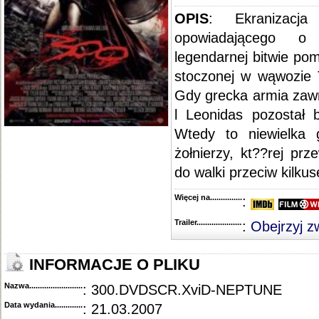
OPIS
: Ekranizacja
opowiadającego o
legendarnej bitwie po
stoczonej w wąwozie 
Gdy grecka armia zawr
l Leonidas pozostał b
Wtedy to niewielka 
żołnierzy, kt??rej prz
do walki przeciw kilkus
Więcej na........................................
:
Trailer...........................................
:
Obejrzyj z
INFORMACJE O PLIKU
Nazwa.............................................
: 300.DVDSCR.XviD-NEPTUNE
Data wydania......................................
: 21.03.2007