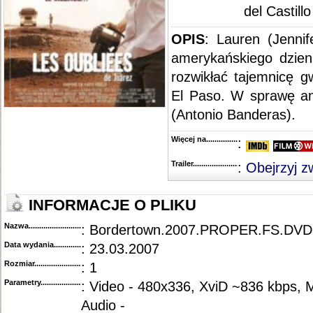
del Castillo
OPIS
: Lauren (Jennif
amerykańskiego dzien
rozwikłać tajemnicę g
El Paso. W sprawę ang
(Antonio Banderas).
Więcej na........................................
:
Trailer...........................................
:
Obejrzyj z
INFORMACJE O PLIKU
Nazwa.............................................
: Bordertown.2007.PROPER.FS.DV
Data wydania......................................
: 23.03.2007
Rozmiar...........................................
: 1
Parametry.........................................
: Video - 480x336, XviD ~836 kbps,
Audio -