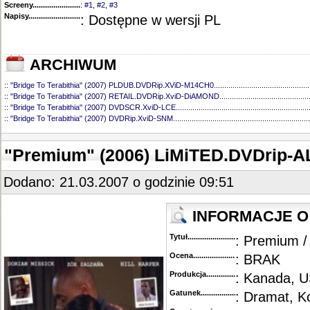
Screeny...........................................
:
#1
,
#2
,
#3
Napisy............................................
: Dostępne w wersji PL
ARCHIWUM
::
"Bridge To Terabithia" (2007) PLDUB.DVDRip.XViD-M14CH0
..............................................
::
"Bridge To Terabithia" (2007) RETAIL.DVDRip.XviD-DiAMOND
...........................................
::
"Bridge To Terabithia" (2007) DVDSCR.XviD-LCE
................................................................
::
"Bridge To Terabithia" (2007) DVDRip.XviD-SNM
..................................................................
"Premium" (2006) LiMiTED.DVDrip-
Dodano: 21.03.2007 o godzinie 09:51
INFORMACJE O 
Tytuł............................................
: Premium 
Ocena.............................................
: BRAK
Produkcja.........................................
: Kanada, 
Gatunek...........................................
: Dramat, K