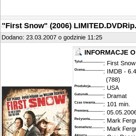
"First Snow" (2006) LIMITED.DVDRip
Dodano: 23.03.2007 o godzinie 11:25
INFORMACJE O 
Tytuł............................................
: First Snow
Ocena.............................................
: IMDB - 6.4
(788)
Produkcja.........................................
: USA
Gatunek...........................................
: Dramat
Czas trwania......................................
: 101 min.
Premiera..........................................
: 05.05.2006
Reżyseria........................................
: Mark Ferg
Scenariusz........................................
: Mark Ferg
Aktorzy...........................................