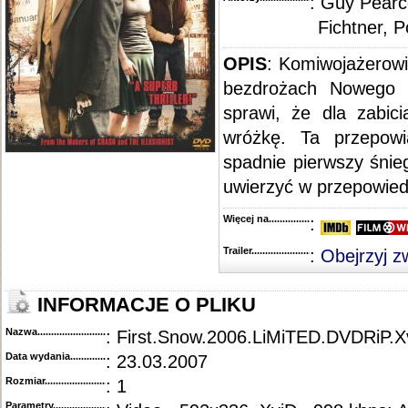
: Guy Pearc
Fichtner, 
OPIS
:
Komiwojażerowi
bezdrożach Nowego 
sprawi, że dla zabi
wróżkę. Ta przepowi
spadnie pierwszy śnie
uwierzyć w przepowiedn
Więcej na........................................
:
Trailer...........................................
:
Obejrzyj z
INFORMACJE O PLIKU
Nazwa.............................................
: First.Snow.2006.LiMiTED.DVDRiP.
Data wydania......................................
: 23.03.2007
Rozmiar...........................................
: 1
Parametry.........................................