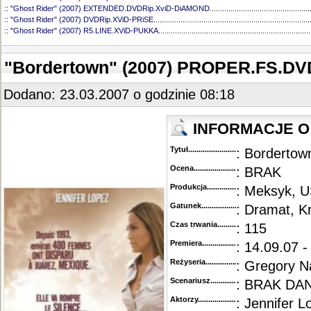
::
"Ghost Rider" (2007) EXTENDED.DVDRip.XviD-DiAMOND
................................................
::
"Ghost Rider" (2007) DVDRip.XViD-PRiSE
...........................................................................
::
"Ghost Rider" (2007) R5.LINE.XViD-PUKKA
.........................................................................
"Bordertown" (2007) PROPER.FS.D
Dodano: 23.03.2007 o godzinie 08:18
INFORMACJE O 
Tytuł............................................
: Bordertow
Ocena.............................................
: BRAK
Produkcja.........................................
: Meksyk, U
Gatunek...........................................
: Dramat, Kr
Czas trwania......................................
: 115
Premiera..........................................
: 14.09.07 -
Reżyseria........................................
: Gregory N
Scenariusz........................................
: BRAK DA
Aktorzy...........................................
: Jennifer 