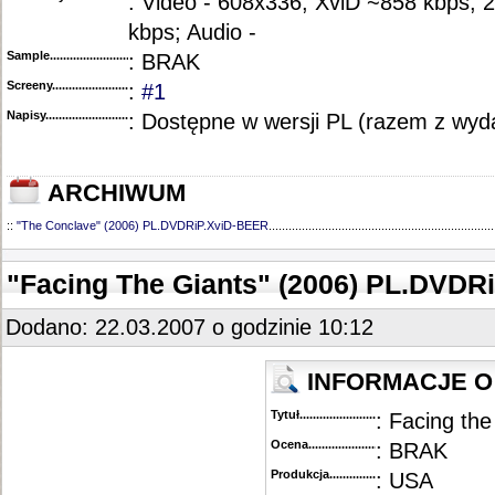
: Video - 608x336, XviD ~858 kbps,
kbps; Audio -
Sample............................................
: BRAK
Screeny...........................................
:
#1
Napisy............................................
: Dostępne w wersji PL (razem z wy
ARCHIWUM
::
"The Conclave" (2006) PL.DVDRiP.XviD-BEER
....................................................................
"Facing The Giants" (2006) PL.DVDR
Dodano: 22.03.2007 o godzinie 10:12
INFORMACJE O 
Tytuł............................................
: Facing the
Ocena.............................................
: BRAK
Produkcja.........................................
: USA