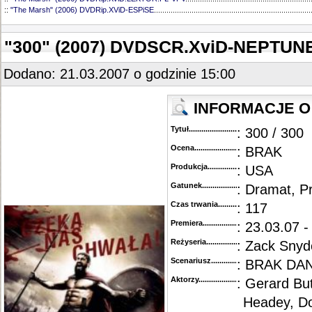
::
"The Marsh" (2006) DVDRip.XViD-ESPiSE
...........................................................................
"300" (2007) DVDSCR.XviD-NEPTUN
Dodano: 21.03.2007 o godzinie 15:00
INFORMACJE O 
Tytuł............................................
: 300 / 300
Ocena.............................................
: BRAK
Produkcja.........................................
: USA
Gatunek...........................................
: Dramat, 
Czas trwania......................................
: 117
Premiera..........................................
: 23.03.07 -
Reżyseria........................................
: Zack Snyd
Scenariusz........................................
: BRAK DA
Aktorzy...........................................
: Gerard Bu
Headey, D