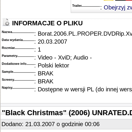
Trailer...........................................
:
Obejrzyj z
INFORMACJE O PLIKU
Nazwa.............................................
: Borat.2006.PL.PROPER.DVDRip.Xv
Data wydania......................................
: 20.03.2007
Rozmiar...........................................
: 1
Parametry.........................................
: Video - XviD; Audio -
Dodatkowe info....................................
: Polski lektor
Sample............................................
: BRAK
Screeny...........................................
: BRAK
Napisy............................................
: Dostępne w wersji PL (do innej wersj
"Black Christmas" (2006) UNRATED
Dodano: 21.03.2007 o godzinie 00:06