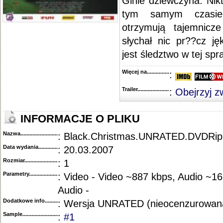
Ginie dziewczyna. Nik
tym samym czasie
otrzymują tajemnicz
słychał nic pr??cz j
jest śledztwo w tej spra
Więcej na........................................
:
Trailer...........................................
:
Obejrzyj z
INFORMACJE O PLIKU
Nazwa.............................................
: Black.Christmas.UNRATED.DVDRi
Data wydania......................................
: 20.03.2007
Rozmiar...........................................
: 1
Parametry.........................................
: Video - Video ~887 kbps, Audio ~1
Audio -
Dodatkowe info....................................
: Wersja UNRATED (nieocenzurowan
Sample............................................
:
#1