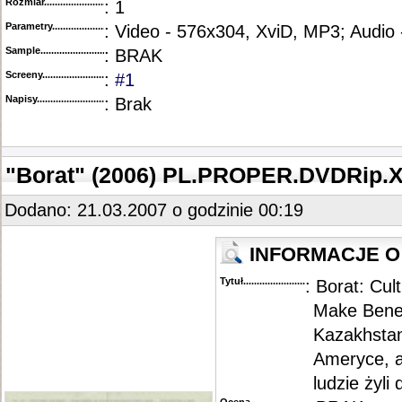
Rozmiar...........................................
: 1
Parametry.........................................
: Video - 576x304, XviD, MP3; Audio 
Sample............................................
: BRAK
Screeny...........................................
:
#1
Napisy............................................
: Brak
"Borat" (2006) PL.PROPER.DVDRip.
Dodano: 21.03.2007 o godzinie 00:19
INFORMACJE O 
Tytuł............................................
: Borat: Cul
Make Benef
Kazakhstan
Ameryce, a
ludzie żyli 