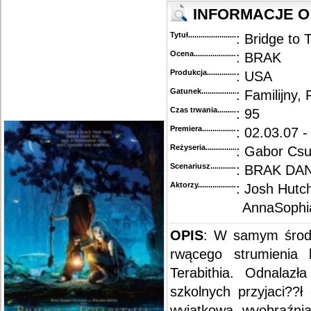
INFORMACJE O 
Tytuł............................................
: Bridge to 
Ocena.............................................
: BRAK
Produkcja.........................................
: USA
Gatunek...........................................
: Familijny
Czas trwania......................................
: 95
Premiera..........................................
: 02.03.07 -
Reżyseria........................................
: Gabor Cs
Scenariusz........................................
: BRAK DA
Aktorzy...........................................
: Josh Hutc
AnnaSophi
OPIS
: W samym środk
rwącego strumienia 
Terabithia. Odnalazł
szkolnych przyjaci??ł
wyjątkową wyobraźni