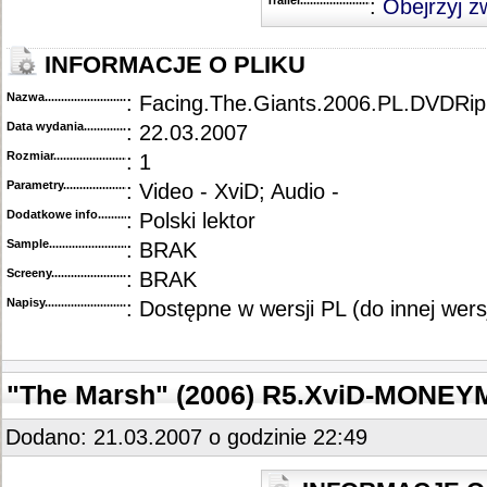
Trailer...........................................
:
Obejrzyj z
INFORMACJE O PLIKU
Nazwa.............................................
: Facing.The.Giants.2006.PL.DVDRip
Data wydania......................................
: 22.03.2007
Rozmiar...........................................
: 1
Parametry.........................................
: Video - XviD; Audio -
Dodatkowe info....................................
: Polski lektor
Sample............................................
: BRAK
Screeny...........................................
: BRAK
Napisy............................................
: Dostępne w wersji PL (do innej wersj
"The Marsh" (2006) R5.XviD-MONE
Dodano: 21.03.2007 o godzinie 22:49