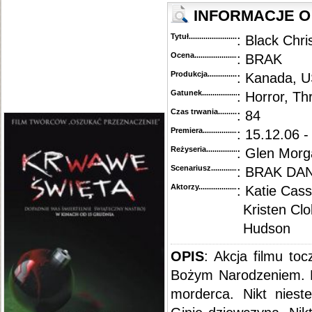
INFORMACJE O 
Tytuł............................................
: Black Chr
Ocena.............................................
: BRAK
Produkcja.........................................
: Kanada, 
Gatunek...........................................
: Horror, Thr
Czas trwania......................................
: 84
Premiera..........................................
: 15.12.06 -
Reżyseria........................................
: Glen Mor
Scenariusz........................................
: BRAK DA
Aktorzy...........................................
: Katie Cass
Kristen Clo
Hudson
OPIS
: Akcja filmu to
Bożym Narodzeniem. N
morderca. Nikt niest