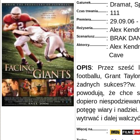
Gatunek...........................................
: Dramat, S
Czas trwania......................................
: 111
Premiera..........................................
: 29.09.06 -
Reżyseria........................................
: Alex Kendr
Scenariusz........................................
: BRAK DA
Aktorzy...........................................
: Alex Kendr
Cave
OPIS
: Przez sześć l
footballu, Grant Tayl
żadnych sukces??w. 
powodują, że chce s
dopiero niespodziewan
potęgę wiary i nadziei
wytrwać i dalej walczyć
Więcej na........................................
: