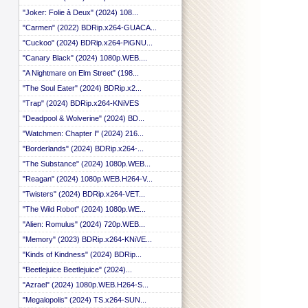
"Joker: Folie à Deux" (2024) 108...
"Carmen" (2022) BDRip.x264-GUACA...
"Cuckoo" (2024) BDRip.x264-PiGNU...
"Canary Black" (2024) 1080p.WEB....
"A Nightmare on Elm Street" (198...
"The Soul Eater" (2024) BDRip.x2...
"Trap" (2024) BDRip.x264-KNiVES
"Deadpool & Wolverine" (2024) BD...
"Watchmen: Chapter I" (2024) 216...
"Borderlands" (2024) BDRip.x264-...
"The Substance" (2024) 1080p.WEB...
"Reagan" (2024) 1080p.WEB.H264-V...
"Twisters" (2024) BDRip.x264-VET...
"The Wild Robot" (2024) 1080p.WE...
"Alien: Romulus" (2024) 720p.WEB...
"Memory" (2023) BDRip.x264-KNiVE...
"Kinds of Kindness" (2024) BDRip...
"Beetlejuice Beetlejuice" (2024)...
"Azrael" (2024) 1080p.WEB.H264-S...
"Megalopolis" (2024) TS.x264-SUN...