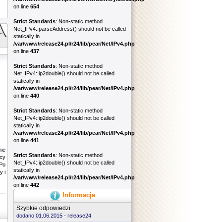
on line
654
Strict Standards
: Non-static method
Net_IPv4::parseAddress() should not be called
statically in
/var/www/release24.pl/r24/lib/pear/Net/IPv4.php
on line
437
Strict Standards
: Non-static method
Net_IPv4::ip2double() should not be called
statically in
/var/www/release24.pl/r24/lib/pear/Net/IPv4.php
on line
440
Strict Standards
: Non-static method
Net_IPv4::ip2double() should not be called
statically in
/var/www/release24.pl/r24/lib/pear/Net/IPv4.php
on line
441
nie
Strict Standards
: Non-static method
jcy
Net_IPv4::ip2double() should not be called
 Po
statically in
y i
/var/www/release24.pl/r24/lib/pear/Net/IPv4.php
on line
442
Informacje
Szybkie odpowiedzi
dodano 01.06.2015 -
release24