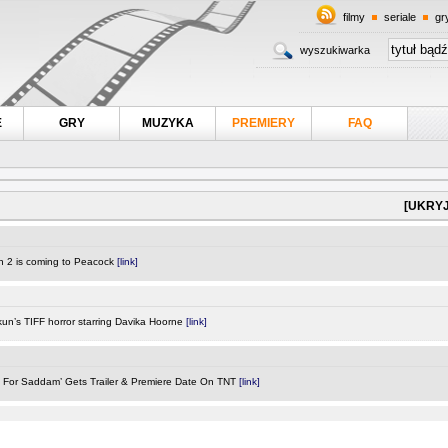
filmy
seriale
gr
wyszukiwarka
E
GRY
MUZYKA
PREMIERY
FAQ
[UKRYJ