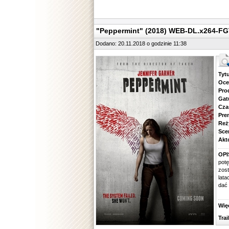
"Peppermint" (2018) WEB-DL.x264-F
Dodano: 20.11.2018 o godzinie 11:38
Tytuł.
Ocena.
Produ
Gatune
Czas 
Premie
Reżyse
Scena
Aktorz
OPI
pot
zos
lat
dać 
Więcej
Traile