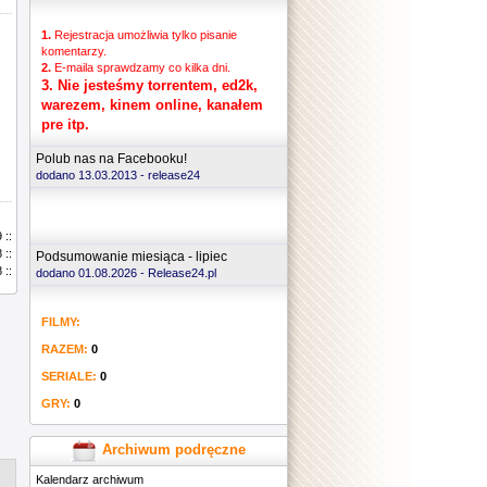
1.
Rejestracja umożliwia tylko pisanie
komentarzy.
2.
E-maila sprawdzamy co kilka dni.
3.
Nie jesteśmy torrentem, ed2k,
warezem, kinem online, kanałem
pre itp.
Polub nas na Facebooku!
dodano 13.03.2013 -
release24
 ::
 ::
Podsumowanie miesiąca - lipiec
 ::
dodano 01.08.2026 - Release24.pl
FILMY:
RAZEM:
0
SERIALE:
0
GRY:
0
Archiwum podręczne
Kalendarz archiwum