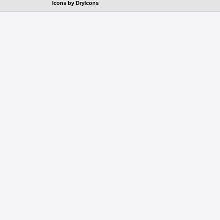
Icons by
DryIcons