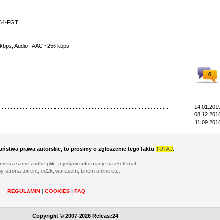
264-FGT
 kbps; Audio - AAC ~256 kbps
4
...................................................................................................................
14.01.2019
...................................................................................................................
08.12.2018
..........................................................................................................
11.09.2018
 Państwa prawa autorskie, to prosimy o zgłoszenie tego faktu
TUTAJ
.
umieszczone żadne pliki, a jedynie informacje na ich temat.
y stroną torrent, ed2k, warezem, kinem online etc.
----------------------------------------------------------
REGULAMIN
|
COOKIES
|
FAQ
Copyright © 2007-2026 Release24