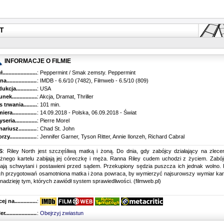
GT
INFORMACJE O FILMIE
...........................................
: Peppermint / Smak zemsty. Peppermint
............................................
: IMDB - 6.6/10 (7482), Filmweb - 6.5/10 (809)
kcja.........................................
: USA
k...........................................
: Akcja, Dramat, Thriller
trwania......................................
: 101 min.
ra..........................................
: 14.09.2018 - Polska, 06.09.2018 - Świat
ria........................................
: Pierre Morel
riusz........................................
: Chad St. John
y...........................................
: Jennifer Garner, Tyson Ritter, Annie Ilonzeh, Richard Cabral
S
: Riley North jest szczęśliwą matką i żoną. Do dnia, gdy zabójcy działający na zlece
ężnego kartelu zabijają jej córeczkę i męża. Ranna Riley cudem uchodzi z życiem. Zabó
tają schwytani i postawieni przed sądem. Przekupiony sędzia puszcza ich jednak wolno.
ach przygotowań osamotniona matka i żona powraca, by wymierzyć najsurowszy wymiar kar
nadzieję tym, których zawiódł system sprawiedliwości. (filmweb.pl)
 na........................................
:
r...........................................
:
Obejrzyj zwiastun