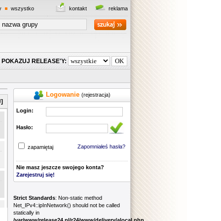
y
wszystko
kontakt
reklama
POKAZUJ RELEASE'Y:
Logowanie
(rejestracja)
]
Login:
Hasło:
Zapomniałeś hasła?
zapamiętaj
Nie masz jeszcze swojego konta?
Zarejestruj się!
Strict Standards
: Non-static method
Net_IPv4::ipInNetwork() should not be called
statically in
/var/www/release24.pl/r24/www/delivery/alocal.php