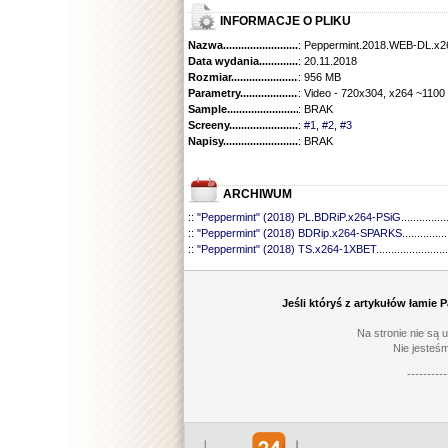
INFORMACJE O PLIKU
Nazwa.............................................
: Peppermint.2018.WEB-DL.x
Data wydania......................................
: 20.11.2018
Rozmiar...........................................
: 956 MB
Parametry.........................................
: Video - 720x304, x264 ~1100
Sample............................................
: BRAK
Screeny...........................................
:
#1
,
#2
,
#3
Napisy............................................
: BRAK
ARCHIWUM
::
"Peppermint" (2018) PL.BDRiP.x264-PSiG
...............
::
"Peppermint" (2018) BDRip.x264-SPARKS
...............
::
"Peppermint" (2018) TS.x264-1XBET
........................
Jeśli któryś z artykułów łamie
Na stronie nie są 
Nie jesteśm
----------