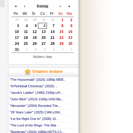
«
‹
Dzisiaj
›
»
Pn
Wt
Śr
Cz
Pt
So
Nie
1
2
27
28
29
30
31
3
4
5
6
7
8
9
10
11
12
13
14
15
16
17
18
19
20
21
22
23
24
25
26
27
28
29
30
31
1
2
3
4
5
6
Wybierz datę
Ostatnio dodane
"The Housemaid" (2025) 1080p.WEB...
"A Pickleball Christmas" (2025) ...
"Jacob's Ladder" (1990) 2160p.UH...
"John Wick" (2014) 2160p.UHD.Blu...
"Alexander" (2004) Revisited.The...
"28 Years Later" (2025) CAM.x264...
"Let the Right One In" (2008) 10...
"The Lord of the Rings: The War ...
"Nosferatu" (2024) 1080p.HDTS-C1...