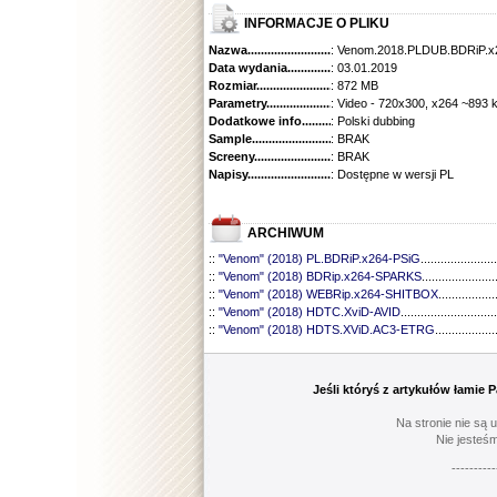
INFORMACJE O PLIKU
Nazwa.............................................
: Venom.2018.PLDUB.BDRiP.x
Data wydania......................................
: 03.01.2019
Rozmiar...........................................
: 872 MB
Parametry.........................................
: Video - 720x300, x264 ~893 
Dodatkowe info....................................
: Polski dubbing
Sample............................................
: BRAK
Screeny...........................................
: BRAK
Napisy............................................
: Dostępne w wersji PL
ARCHIWUM
::
"Venom" (2018) PL.BDRiP.x264-PSiG
.......................
::
"Venom" (2018) BDRip.x264-SPARKS
......................
::
"Venom" (2018) WEBRip.x264-SHITBOX
.................
::
"Venom" (2018) HDTC.XviD-AVID
.............................
::
"Venom" (2018) HDTS.XViD.AC3-ETRG
..................
Jeśli któryś z artykułów łamie
Na stronie nie są 
Nie jesteśm
----------