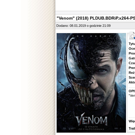
"Venom" (2018) PLDUB.BDRiP.x264-P
Dodano: 08.01.2019 o godzinie 21:09
Tytuł.
Ocena.
Produ
Gatune
Czas 
Premie
Reżyse
Scena
Aktorz
OPI
"Ven
Więcej
Traile