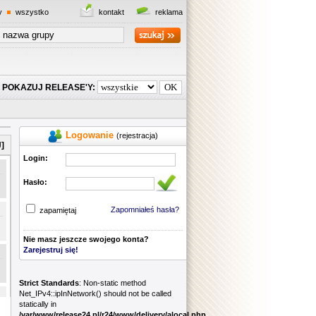
y
wszystko
kontakt
reklama
POKAZUJ RELEASE'Y:
Logowanie
(rejestracja)
]
Login:
Hasło:
Zapomniałeś hasła?
zapamiętaj
Nie masz jeszcze swojego konta?
Zarejestruj się!
Strict Standards
: Non-static method
Net_IPv4::ipInNetwork() should not be called
statically in
/var/www/release24.pl/r24/www/delivery/alocal.php