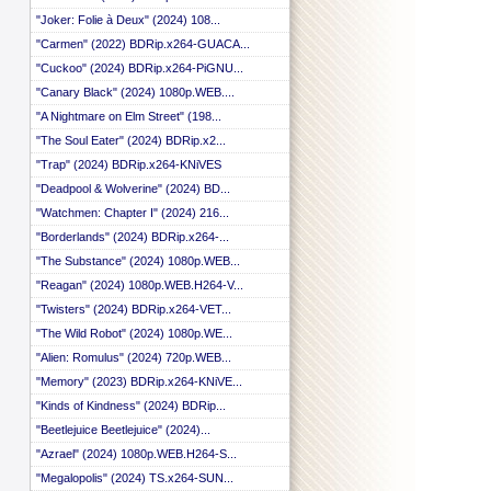
"Joker: Folie à Deux" (2024) 108...
"Carmen" (2022) BDRip.x264-GUACA...
"Cuckoo" (2024) BDRip.x264-PiGNU...
"Canary Black" (2024) 1080p.WEB....
"A Nightmare on Elm Street" (198...
"The Soul Eater" (2024) BDRip.x2...
"Trap" (2024) BDRip.x264-KNiVES
"Deadpool & Wolverine" (2024) BD...
"Watchmen: Chapter I" (2024) 216...
"Borderlands" (2024) BDRip.x264-...
"The Substance" (2024) 1080p.WEB...
"Reagan" (2024) 1080p.WEB.H264-V...
"Twisters" (2024) BDRip.x264-VET...
"The Wild Robot" (2024) 1080p.WE...
"Alien: Romulus" (2024) 720p.WEB...
"Memory" (2023) BDRip.x264-KNiVE...
"Kinds of Kindness" (2024) BDRip...
"Beetlejuice Beetlejuice" (2024)...
"Azrael" (2024) 1080p.WEB.H264-S...
"Megalopolis" (2024) TS.x264-SUN...