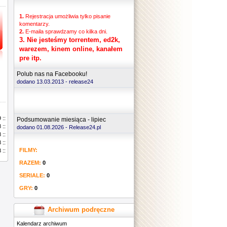
1.
Rejestracja umożliwia tylko pisanie
komentarzy.
2.
E-maila sprawdzamy co kilka dni.
3.
Nie jesteśmy torrentem, ed2k,
warezem, kinem online, kanałem
pre itp.
Polub nas na Facebooku!
dodano 13.03.2013 -
release24
 ::
Podsumowanie miesiąca - lipiec
 ::
dodano 01.08.2026 - Release24.pl
 ::
 ::
FILMY:
 ::
RAZEM:
0
SERIALE:
0
GRY:
0
Archiwum podręczne
Kalendarz archiwum