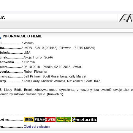
SiG
INFORMACJE O FILMIE
...........................................
: Venom
............................................
: IMDB - 6.8/10 (204443), Filmweb - 7.1/10 (30589)
kcja.........................................
: USA
k...........................................
: Akcja, Horror, Sci-Fi
trwania......................................
: 112 min.
ra..........................................
: 05.10.2018 - Polska, 02.10.2018 - Świat
ria........................................
: Ruben Fleischer
riusz........................................
: Jeff Pinkner, Scott Rosenberg, Kelly Marcel
y...........................................
: Tom Hardy, Michelle Williams, Riz Ahmed, Scott Haze
S
: Kiedy Eddie Brock zdobywa moce symbionta, zmuszony jest uwolnić swoje alter-e
oma", by ratować własne życie. (filmweb.pl)
 na........................................
:
r...........................................
:
Obejrzyj zwiastun