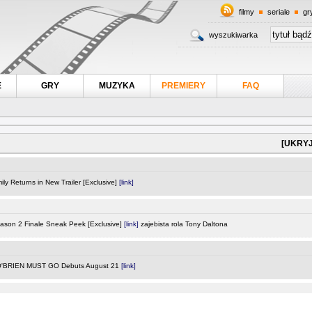
filmy
seriale
gr
wyszukiwarka
E
GRY
MUZYKA
PREMIERY
FAQ
[UKRYJ