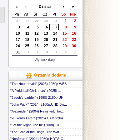
«
‹
Dzisiaj
›
»
Pn
Wt
Śr
Cz
Pt
So
Nie
1
2
27
28
29
30
31
3
4
5
6
7
8
9
10
11
12
13
14
15
16
17
18
19
20
21
22
23
24
25
26
27
28
29
30
31
1
2
3
4
5
6
Wybierz datę
Ostatnio dodane
"The Housemaid" (2025) 1080p.WEB...
"A Pickleball Christmas" (2025) ...
"Jacob's Ladder" (1990) 2160p.UH...
"John Wick" (2014) 2160p.UHD.Blu...
"Alexander" (2004) Revisited.The...
"28 Years Later" (2025) CAM.x264...
"Let the Right One In" (2008) 10...
"The Lord of the Rings: The War ...
"Nosferatu" (2024) 1080p.HDTS-C1...