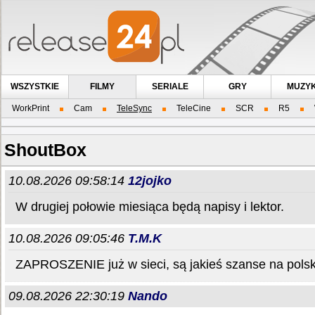
WSZYSTKIE
FILMY
SERIALE
GRY
MUZY
WorkPrint
Cam
TeleSync
TeleCine
SCR
R5
ShoutBox