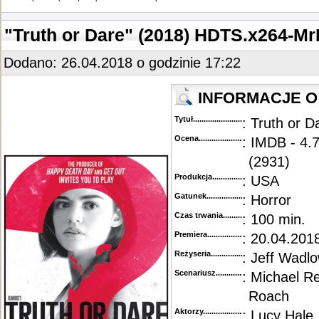
"Truth or Dare" (2018) HDTS.x264-Mr
Dodano: 26.04.2018 o godzinie 17:22
INFORMACJE O 
Tytuł............................................
: Truth or 
Ocena.............................................
: IMDB - 4.
(2931)
Produkcja.........................................
: USA
Gatunek...........................................
: Horror
Czas trwania......................................
: 100 min.
Premiera..........................................
: 20.04.2018
Reżyseria........................................
: Jeff Wadl
Scenariusz........................................
: Michael Re
Roach
Aktorzy...........................................
: Lucy Hale,