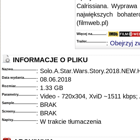
Calrissiana. Wyprawa 
największych bohate
(filmweb.pl)
Więcej na........................................
:
Trailer...........................................
:
Obejrzyj z
INFORMACJE O PLIKU
Nazwa.............................................
: Solo.A.Star.Wars.Story.2018.NE
Data wydania......................................
: 08.06.2018
Rozmiar...........................................
: 1.33 GB
Parametry.........................................
: Video - 720x304, XviD ~1511 kbps;
Sample............................................
: BRAK
Screeny...........................................
: BRAK
Napisy............................................
: W trakcie tłumaczenia