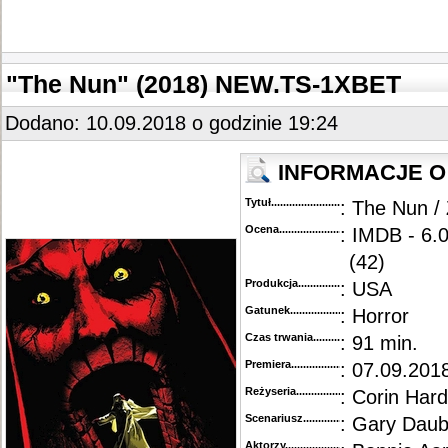
"The Nun" (2018) NEW.TS-1XBET
Dodano: 10.09.2018 o godzinie 19:24
INFORMACJE O 
Tytuł............................................
: The Nun /
Ocena.............................................
: IMDB - 6.
(42)
Produkcja.........................................
: USA
Gatunek...........................................
: Horror
Czas trwania......................................
: 91 min.
Premiera..........................................
: 07.09.2018
Reżyseria........................................
: Corin Har
Scenariusz........................................
: Gary Dau
Aktorzy...........................................