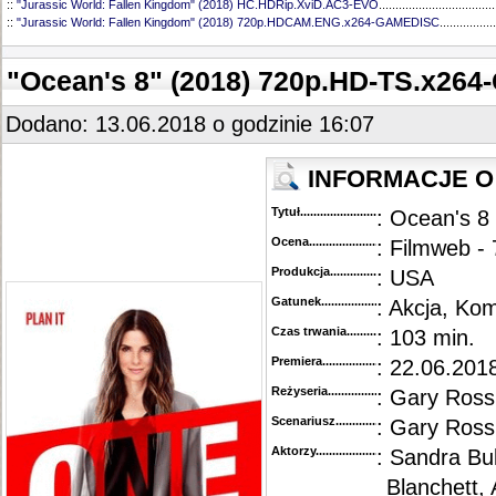
::
"Jurassic World: Fallen Kingdom" (2018) HC.HDRip.XviD.AC3-EVO
...................................
::
"Jurassic World: Fallen Kingdom" (2018) 720p.HDCAM.ENG.x264-GAMEDISC
.................
"Ocean's 8" (2018) 720p.HD-TS.x264
Dodano: 13.06.2018 o godzinie 16:07
INFORMACJE O 
Tytuł............................................
: Ocean's 8
Ocena.............................................
: Filmweb - 
Produkcja.........................................
: USA
Gatunek...........................................
: Akcja, Kom
Czas trwania......................................
: 103 min.
Premiera..........................................
: 22.06.2018
Reżyseria........................................
: Gary Ross
Scenariusz........................................
: Gary Ross,
Aktorzy...........................................
: Sandra Bu
Blanchett,