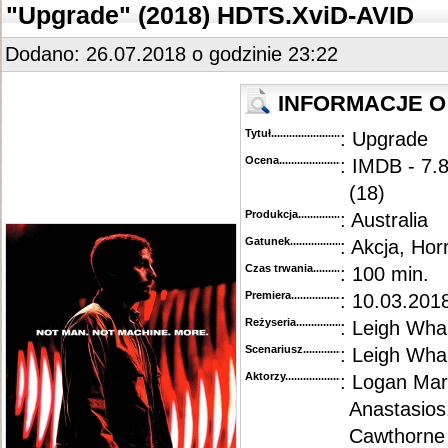
"Upgrade" (2018) HDTS.XviD-AVID
Dodano: 26.07.2018 o godzinie 23:22
INFORMACJE O 
Tytuł............................................
: Upgrade
Ocena.............................................
: IMDB - 7.
(18)
Produkcja.........................................
: Australia
Gatunek...........................................
: Akcja, Horr
Czas trwania......................................
: 100 min.
Premiera..........................................
: 10.03.2018
Reżyseria........................................
: Leigh Wha
Scenariusz........................................
: Leigh Wha
Aktorzy...........................................
: Logan Mar
Anastasios
Cawthorne