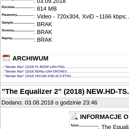
: 03.09.2018
Rozmiar...........................................
: 814 MB
Parametry.........................................
: Video - 720x304, XviD ~1166 kbps;
Sample............................................
: BRAK
Screeny...........................................
: BRAK
Napisy............................................
: BRAK
ARCHIWUM
::
"Slender Man" (2018) PL.BDRiP.x264-PSiG
..........................................................................
::
"Slender Man" (2018) BDRip.x264-DRONES
........................................................................
::
"Slender Man" (2018) HDCAM.XViD.AC3-ETRG
..................................................................
"The Equalizer 2" (2018) NEW.HD-T
Dodano: 03.08.2018 o godzinie 23:46
INFORMACJE O 
Tytuł............................................
: The Equali