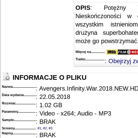
OPIS
: Potężny T
Nieskończoności w c
wszystkim istnieni
drużyna superbohat
może go powstrzymać. 
Więcej na........................................
:
Trailer...........................................
:
Obejrzyj z
INFORMACJE O PLIKU
Nazwa.............................................
: Avengers.Infinity.War.2018.NEW.
Data wydania......................................
: 22.05.2018
Rozmiar...........................................
: 1.02 GB
Parametry.........................................
: Video - x264; Audio - MP3
Sample............................................
: BRAK
Screeny...........................................
:
#1
,
#2
,
#3
Napisy............................................
: BRAK