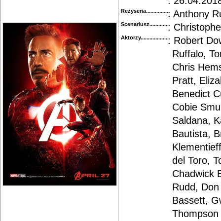
: 26.04.2018
Reżyseria........................................
: Anthony R
Scenariusz........................................
: Christoph
Aktorzy...........................................
: Robert Do
Ruffalo, T
Chris Hems
Pratt, Eliz
Benedict C
Cobie Smul
Saldana, Ka
Bautista, 
Klementieff
del Toro, 
Chadwick B
Rudd, Don 
Bassett, G
Thompson