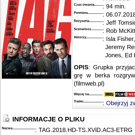
Czas trwania......................................
: 94 min.
Premiera..........................................
: 06.07.2018
Reżyseria........................................
: Jeff Tomsi
Scenariusz........................................
: Rob McKitt
Aktorzy...........................................
: Isla Fishe
Jeremy Ren
Jones, Ed 
OPIS
: Grupka przyjac
grę w berka rozgryw
(filmweb.pl)
Więcej na........................................
:
Trailer...........................................
:
Obejrzyj z
INFORMACJE O PLIKU
Nazwa.............................................
: TAG.2018.HD-TS.XViD.AC3-ETRG