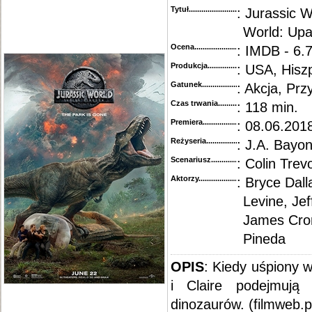
Tytuł............................................
: Jurassic W
World: Upa
Ocena.............................................
: IMDB - 6.
Produkcja.........................................
: USA, Hisz
Gatunek...........................................
: Akcja, Prz
Czas trwania......................................
: 118 min.
Premiera..........................................
: 08.06.2018
Reżyseria........................................
: J.A. Bayo
Scenariusz........................................
: Colin Trev
Aktorzy...........................................
: Bryce Dall
Levine, Je
James Crom
Pineda
OPIS
: Kiedy uśpiony 
i Claire podejmują 
dinozaurów. (filmweb.p