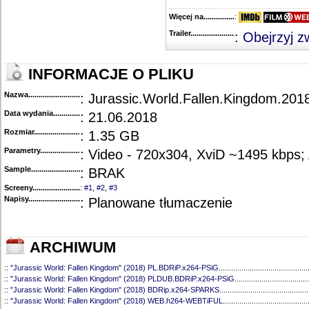
Więcej na........................................
:
Trailer...........................................
:
Obejrzyj z
INFORMACJE O PLIKU
Nazwa.............................................
: Jurassic.World.Fallen.Kingdom.2
Data wydania......................................
: 21.06.2018
Rozmiar...........................................
: 1.35 GB
Parametry.........................................
: Video - 720x304, XviD ~1495 kbps;
Sample............................................
: BRAK
Screeny...........................................
:
#1
,
#2
,
#3
Napisy............................................
: Planowane tłumaczenie
ARCHIWUM
::
"Jurassic World: Fallen Kingdom" (2018) PL.BDRiP.x264-PSiG
...........................................
::
"Jurassic World: Fallen Kingdom" (2018) PLDUB.BDRiP.x264-PSiG
....................................
::
"Jurassic World: Fallen Kingdom" (2018) BDRip.x264-SPARKS
...........................................
::
"Jurassic World: Fallen Kingdom" (2018) WEB.h264-WEBTiFUL
.........................................