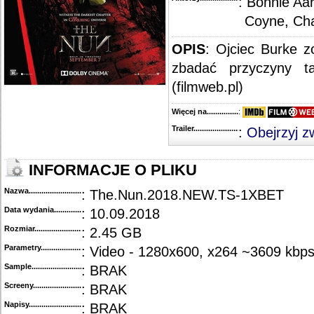
: Bonnie Aa
Coyne, Cha
OPIS
: Ojciec Burke 
zbadać przyczyny ta
(filmweb.pl)
Więcej na........................................
:
Trailer...........................................
:
Obejrzyj z
INFORMACJE O PLIKU
Nazwa.............................................
: The.Nun.2018.NEW.TS-1XBET
Data wydania......................................
: 10.09.2018
Rozmiar...........................................
: 2.45 GB
Parametry.........................................
: Video - 1280x600, x264 ~3609 kbps
Sample............................................
: BRAK
Screeny...........................................
: BRAK
Napisy............................................
: BRAK