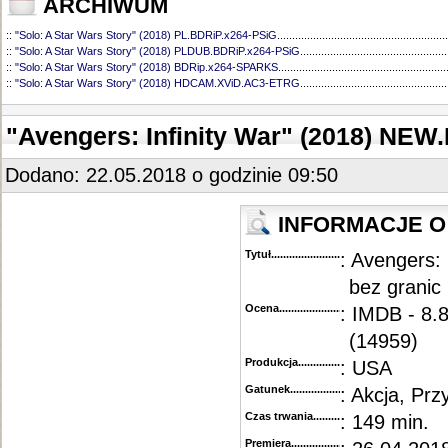
ARCHIWUM
::
"Solo: A Star Wars Story" (2018) PL.BDRiP.x264-PSiG
.........................................................
::
"Solo: A Star Wars Story" (2018) PLDUB.BDRiP.x264-PSiG
.................................................
::
"Solo: A Star Wars Story" (2018) BDRip.x264-SPARKS
........................................................
::
"Solo: A Star Wars Story" (2018) HDCAM.XViD.AC3-ETRG
.................................................
"Avengers: Infinity War" (2018) NE
Dodano: 22.05.2018 o godzinie 09:50
INFORMACJE O 
Tytuł............................................
: Avengers: 
bez granic
Ocena.............................................
: IMDB - 8.
(14959)
Produkcja.........................................
: USA
Gatunek...........................................
: Akcja, Pr
Czas trwania......................................
: 149 min.
Premiera..........................................