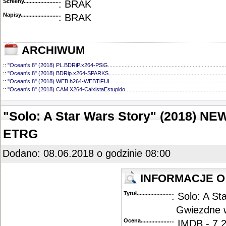
Screeny...........................................
: BRAK
Napisy............................................
: BRAK
ARCHIWUM
::
"Ocean's 8" (2018) PL.BDRiP.x264-PSiG
..............................................................................
::
"Ocean's 8" (2018) BDRip.x264-SPARKS
.............................................................................
::
"Ocean's 8" (2018) WEB.h264-WEBTiFUL
............................................................................
::
"Ocean's 8" (2018) CAM.X264-CaixistaEstupido
..................................................................
"Solo: A Star Wars Story" (2018) N
ETRG
Dodano: 08.06.2018 o godzinie 08:00
INFORMACJE O 
Tytuł............................................
: Solo: A St
Gwiezdne w
Ocena.............................................
: IMDB - 7.