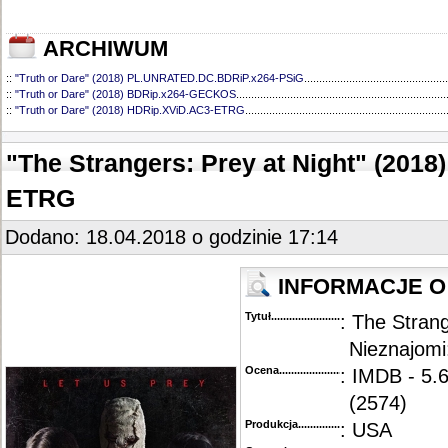
ARCHIWUM
::
"Truth or Dare" (2018) PL.UNRATED.DC.BDRiP.x264-PSiG
................................................
::
"Truth or Dare" (2018) BDRip.x264-GECKOS
......................................................................
::
"Truth or Dare" (2018) HDRip.XViD.AC3-ETRG
...................................................................
"The Strangers: Prey at Night" (201
ETRG
Dodano: 18.04.2018 o godzinie 17:14
INFORMACJE O 
Tytuł............................................
: The Strang
Nieznajomi
Ocena.............................................
: IMDB - 5.
(2574)
Produkcja.........................................
: USA