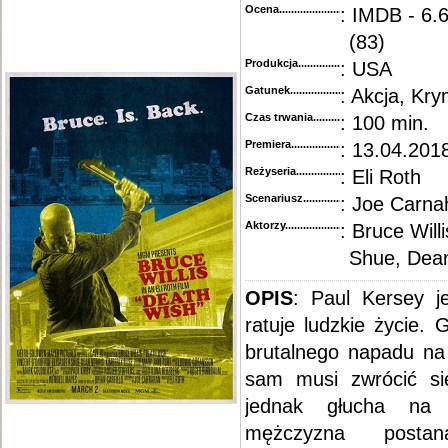
Ocena.............................................
: IMDB - 6.
(83)
Produkcja.........................................
: USA
Gatunek...........................................
: Akcja, Kr
Czas trwania......................................
: 100 min.
Premiera..........................................
: 13.04.2018
Reżyseria........................................
: Eli Roth
Scenariusz........................................
: Joe Carna
Aktorzy...........................................
: Bruce Will
Shue, Dean
OPIS
: Paul Kersey je
ratuje ludzkie życie.
brutalnego napadu na 
sam musi zwrócić si
jednak głucha na 
mężczyzna postan