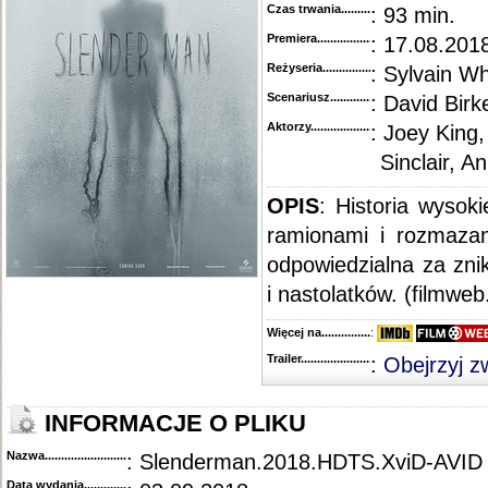
Czas trwania......................................
: 93 min.
Premiera..........................................
: 17.08.2018
Reżyseria........................................
: Sylvain Wh
Scenariusz........................................
: David Birk
Aktorzy...........................................
: Joey King,
Sinclair, A
OPIS
: Historia wysoki
ramionami i rozmazan
odpowiedzialna za znikn
i nastolatków. (filmweb.
Więcej na........................................
:
Trailer...........................................
:
Obejrzyj z
INFORMACJE O PLIKU
Nazwa.............................................
: Slenderman.2018.HDTS.XviD-AVID
Data wydania......................................