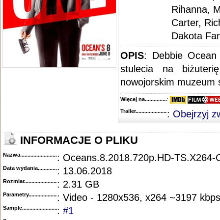
Rihanna, M
Carter, Ri
Dakota Fan
OPIS
: Debbie Ocean 
stulecia na biżuter
nowojorskim muzeum sz
Więcej na........................................
:
Trailer...........................................
:
Obejrzyj z
INFORMACJE O PLIKU
Nazwa.............................................
: Oceans.8.2018.720p.HD-TS.X264
Data wydania......................................
: 13.06.2018
Rozmiar...........................................
: 2.31 GB
Parametry.........................................
: Video - 1280x536, x264 ~3197 kbp
Sample............................................
:
#1