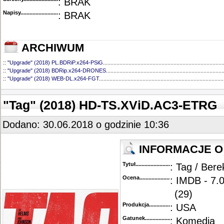
: BRAK
Napisy............................................
: BRAK
ARCHIWUM
::
"Upgrade" (2018) PL.BDRiP.x264-PSiG
................................................................................
::
"Upgrade" (2018) BDRip.x264-DRONES
..............................................................................
::
"Upgrade" (2018) WEB-DL.x264-FGT
...................................................................................
"Tag" (2018) HD-TS.XViD.AC3-ETRG
Dodano: 30.06.2018 o godzinie 10:36
INFORMACJE O 
Tytuł............................................
: Tag / Bere
Ocena.............................................
: IMDB - 7.
(29)
Produkcja.........................................
: USA
Gatunek...........................................
: Komedia