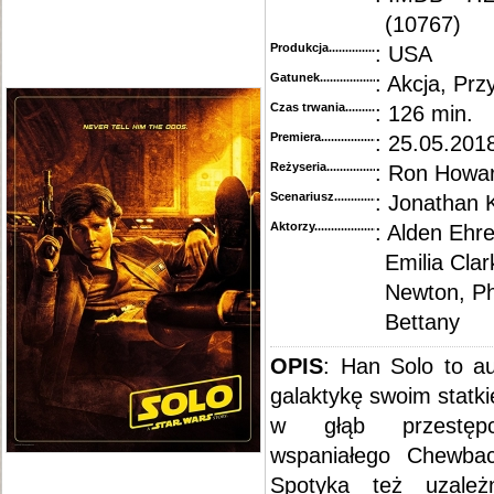
(10767)
Produkcja.........................................
: USA
Gatunek...........................................
: Akcja, Prz
Czas trwania......................................
: 126 min.
Premiera..........................................
: 25.05.2018
Reżyseria........................................
: Ron Howa
Scenariusz........................................
: Jonathan
Aktorzy...........................................
: Alden Ehr
Emilia Cla
Newton, Ph
Bettany
OPIS
: Han Solo to au
galaktykę swoim statk
w głąb przestępc
wspaniałego Chewbac
Spotyka też uzale