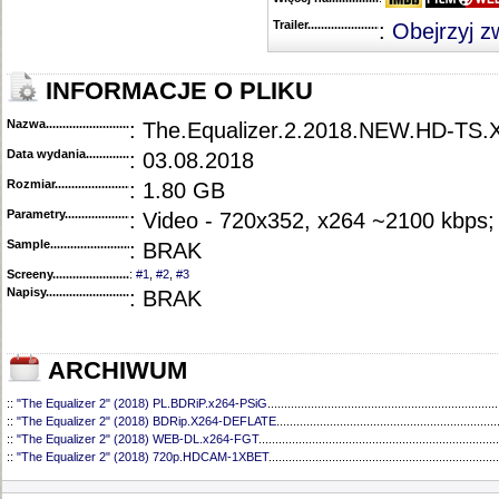
Trailer...........................................
:
Obejrzyj z
INFORMACJE O PLIKU
Nazwa.............................................
: The.Equalizer.2.2018.NEW.HD-TS
Data wydania......................................
: 03.08.2018
Rozmiar...........................................
: 1.80 GB
Parametry.........................................
: Video - 720x352, x264 ~2100 kbps
Sample............................................
: BRAK
Screeny...........................................
:
#1
,
#2
,
#3
Napisy............................................
: BRAK
ARCHIWUM
::
"The Equalizer 2" (2018) PL.BDRiP.x264-PSiG
.....................................................................
::
"The Equalizer 2" (2018) BDRip.X264-DEFLATE
..................................................................
::
"The Equalizer 2" (2018) WEB-DL.x264-FGT
........................................................................
::
"The Equalizer 2" (2018) 720p.HDCAM-1XBET
.....................................................................