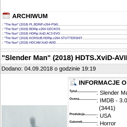
ARCHIWUM
::
"The Nun" (2018) PL.BDRiP.x264-PSiG
................................................................................
::
"The Nun" (2018) BDRip.x264-GECKOS
..............................................................................
::
"The Nun" (2018) HDRip.XviD.AC3-EVO
..............................................................................
::
"The Nun" (2018) KORSUB.HDRip.x264-STUTTERSHIT
....................................................
::
"The Nun" (2018) HDCAM.XviD-AVID
...................................................................................
"Slender Man" (2018) HDTS.XviD-AV
Dodano: 04.09.2018 o godzinie 19:19
INFORMACJE O 
Tytuł............................................
: Slender M
Ocena.............................................
: IMDB - 3.
(3441)
Produkcja.........................................
: USA
Gatunek...........................................
: Horror