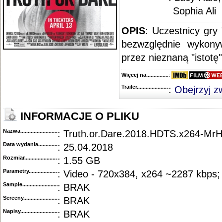
Sophia Ali
OPIS
: Uczestnicy gr
bezwzględnie wykony
przez nieznaną "istotę"
Więcej na........................................
:
Trailer...........................................
:
Obejrzyj z
INFORMACJE O PLIKU
Nazwa.............................................
: Truth.or.Dare.2018.HDTS.x264-MrH
Data wydania......................................
: 25.04.2018
Rozmiar...........................................
: 1.55 GB
Parametry.........................................
: Video - 720x384, x264 ~2287 kbps
Sample............................................
: BRAK
Screeny...........................................
: BRAK
Napisy............................................
: BRAK