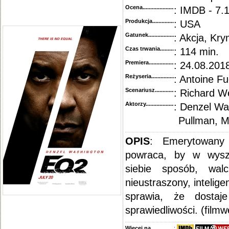
Ocena.............................................
: IMDB - 7.
Produkcja.........................................
: USA
Gatunek...........................................
: Akcja, Krym
Czas trwania......................................
: 114 min.
Premiera..........................................
: 24.08.2018
Reżyseria........................................
: Antoine F
Scenariusz........................................
: Richard W
Aktorzy...........................................
: Denzel Was
Pullman, M
OPIS
: Emerytowany
powraca, by w wyszu
siebie sposób, walc
nieustraszony, intelig
sprawia, że dosta
sprawiedliwości. (filmw
Więcej na........................................
: