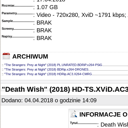
Rozmiar...........................................
: 1.07 GB
Parametry.........................................
: Video - 720x280, XviD ~1791 kbps;
Sample............................................
: BRAK
Screeny...........................................
: BRAK
Napisy............................................
: BRAK
ARCHIWUM
::
"The Strangers: Prey at Night" (2018) PL.UNRATED.BDRiP.x264-PSiG
..............................
::
"The Strangers: Prey at Night" (2018) BDRip.x264-DRONES
..............................................
::
"The Strangers: Prey at Night" (2018) HDRip.AC3.X264-CMRG
..........................................
"Death Wish" (2018) HD-TS.XViD.AC
Dodano: 04.04.2018 o godzinie 14:09
INFORMACJE O 
Tytuł............................................
: Death Wis