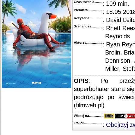
Czas trwania......................................
: 109 min.
Premiera..........................................
: 18.05.2018
Reżyseria........................................
: David Leit
Scenariusz........................................
: Rhett Ree
Reynolds
Aktorzy...........................................
: Ryan Reyn
Brolin, Bri
Dennison, 
Miller, Ste
OPIS
: Po przeży
superbohater stara si
podróżując po świec
(filmweb.pl)
Więcej na........................................
:
Trailer...........................................
:
Obejrzyj z