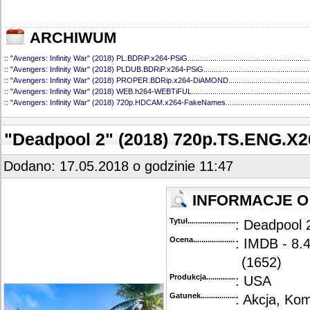
ARCHIWUM
::
"Avengers: Infinity War" (2018) PL.BDRiP.x264-PSiG
...........................................................
::
"Avengers: Infinity War" (2018) PLDUB.BDRiP.x264-PSiG
...................................................
::
"Avengers: Infinity War" (2018) PROPER.BDRip.x264-DiAMOND
.......................................
::
"Avengers: Infinity War" (2018) WEB.h264-WEBTiFUL
.........................................................
::
"Avengers: Infinity War" (2018) 720p.HDCAM.x264-FakeNames
........................................
"Deadpool 2" (2018) 720p.TS.ENG.X2
Dodano: 17.05.2018 o godzinie 11:47
INFORMACJE O 
Tytuł............................................
: Deadpool 
Ocena.............................................
: IMDB - 8.
(1652)
Produkcja.........................................
: USA
Gatunek...........................................
: Akcja, Ko