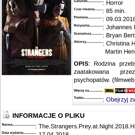
Gatunek...........................................
: Horror
Czas trwania......................................
: 85 min.
Premiera..........................................
: 09.03.2018
Reżyseria........................................
: Johannes 
Scenariusz........................................
: Bryan Bert
Aktorzy...........................................
: Christina 
Martin Hen
OPIS
: Rodzina przeb
zaatakowana prze
psychopatów. (filmweb.
Więcej na........................................
:
Trailer...........................................
:
Obejrzyj z
INFORMACJE O PLIKU
Nazwa.............................................
: The.Strangers.Prey.at.Night.201
Data wydania......................................
: 17.04.2018