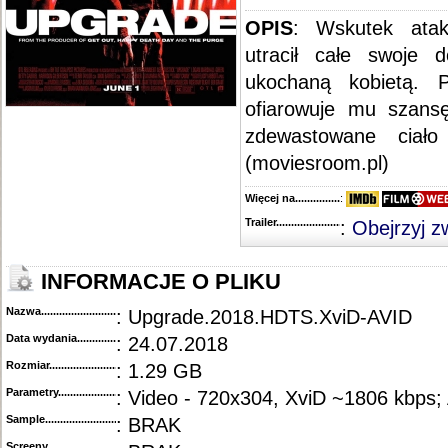
OPIS
: Wskutek atak
utracił całe swoje 
ukochaną kobietą. 
ofiarowuje mu szans
zdewastowane ciał
(moviesroom.pl)
Więcej na........................................
:
Trailer...........................................
:
Obejrzyj z
INFORMACJE O PLIKU
Nazwa.............................................
: Upgrade.2018.HDTS.XviD-AVID
Data wydania......................................
: 24.07.2018
Rozmiar...........................................
: 1.29 GB
Parametry.........................................
: Video - 720x304, XviD ~1806 kbps;
Sample............................................
: BRAK
Screeny...........................................