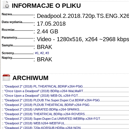
INFORMACJE O PLIKU
Nazwa.............................................
: Deadpool.2.2018.720p.TS.ENG.X26
Data wydania......................................
: 17.05.2018
Rozmiar...........................................
: 2.44 GB
Parametry.........................................
: Video - 1280x516, x264 ~2968 kbps
Sample............................................
: BRAK
Screeny...........................................
:
#1
,
#2
,
#3
Napisy............................................
: BRAK
ARCHIWUM
::
"Deadpool 2" (2018) PL.THEATRiCAL.BDRiP.x264-PSiG
.....................................................
::
"Once Upon a Deadpool" (2018) BDRip.x264-WaLMaRT
.....................................................
::
"Once Upon a Deadpool" (2018) WEB-DL.x264-FGT
...........................................................
::
"Deadpool 2" (2018) PLDUB.The.Super.Duper.Cut.BDRiP.x264-PSiG
.................................
::
"Deadpool 2" (2018) PLDUB.THEATRiCAL.BDRiP.x264-PSiG
.............................................
::
"Deadpool 2" (2018) UNRATED.BDRip.x264-SPARKS
.........................................................
::
"Deadpool 2" (2018) THEATRICAL.BDRip.x264-ROVERS
...................................................
::
"Deadpool 2" (2018) Super.Duper.Cut.UNRATED.WEBRip.x264-FGT
.................................
::
"Deadpool 2" (2018) WEB.h264-WEBTiFUL
..........................................................................
::
"Deadpool 2" (2018) 720p.KORSUB.HDRip.x264-NON
........................................................