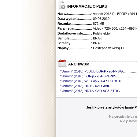
INFORMACJE O PLIKU
Nazwa.............................................
: Venom.2018.PL.BDRiP.x264-
Data wydania......................................
: 09.06.2019
Rozmiar...........................................
: 872 MB
Parametry.........................................
: Video - 720x300, x264 ~893 
Dodatkowe info....................................
: Polski lektor
Sample............................................
: BRAK
Screeny...........................................
: BRAK
Napisy............................................
: Dostępne w wersji PL
ARCHIWUM
::
"Venom" (2018) PLDUB.BDRiP.x264-PSiG
...............
::
"Venom" (2018) BDRip.x264-SPARKS
......................
::
"Venom" (2018) WEBRip.x264-SHITBOX
.................
::
"Venom" (2018) HDTC.XviD-AVID
.............................
::
"Venom" (2018) HDTS.XViD.AC3-ETRG
..................
Jeśli któryś z artykułów łamie
Na stronie nie są 
Nie jesteśm
----------