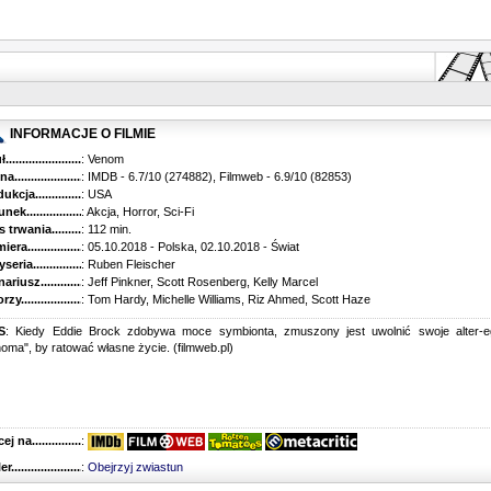
INFORMACJE O FILMIE
...........................................
: Venom
............................................
: IMDB - 6.7/10 (274882), Filmweb - 6.9/10 (82853)
kcja.........................................
: USA
k...........................................
: Akcja, Horror, Sci-Fi
trwania......................................
: 112 min.
ra..........................................
: 05.10.2018 - Polska, 02.10.2018 - Świat
ria........................................
: Ruben Fleischer
riusz........................................
: Jeff Pinkner, Scott Rosenberg, Kelly Marcel
y...........................................
: Tom Hardy, Michelle Williams, Riz Ahmed, Scott Haze
S
: Kiedy Eddie Brock zdobywa moce symbionta, zmuszony jest uwolnić swoje alter-e
oma", by ratować własne życie. (filmweb.pl)
 na........................................
:
r...........................................
:
Obejrzyj zwiastun