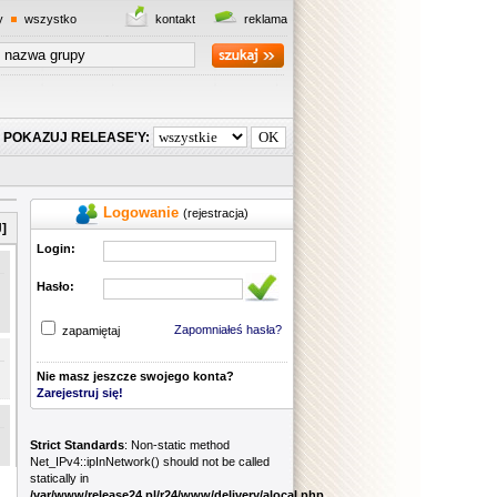
y
wszystko
kontakt
reklama
POKAZUJ RELEASE'Y:
Logowanie
(rejestracja)
]
Login:
Hasło:
Zapomniałeś hasła?
zapamiętaj
Nie masz jeszcze swojego konta?
Zarejestruj się!
Strict Standards
: Non-static method
Net_IPv4::ipInNetwork() should not be called
statically in
/var/www/release24.pl/r24/www/delivery/alocal.php