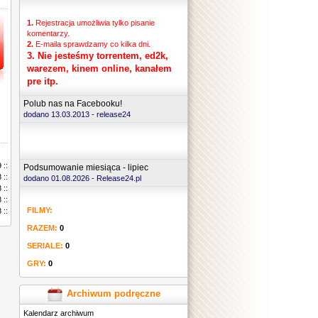
1.
Rejestracja umożliwia tylko pisanie
komentarzy.
2.
E-maila sprawdzamy co kilka dni.
3.
Nie jesteśmy torrentem, ed2k,
warezem, kinem online, kanałem
pre itp.
Polub nas na Facebooku!
dodano 13.03.2013 -
release24
 ::
Podsumowanie miesiąca - lipiec
 ::
dodano 01.08.2026 - Release24.pl
 ::
 ::
FILMY:
 ::
RAZEM:
0
SERIALE:
0
GRY:
0
Archiwum podręczne
Kalendarz archiwum