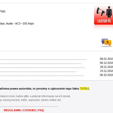
PSiG
kbps; Audio - AC3 ~192 kbps
5
...................................................................................................................
08.01.2019
............................................................................................................
08.12.2018
.................................................................................................................
28.11.2018
.....................................................................................................
23.11.2018
................................................................................................................
08.10.2018
 Państwa prawa autorskie, to prosimy o zgłoszenie tego faktu
TUTAJ
.
umieszczone żadne pliki, a jedynie informacje na ich temat.
y stroną torrent, ed2k, warezem, kinem online etc.
----------------------------------------------------------
REGULAMIN
|
COOKIES
|
FAQ