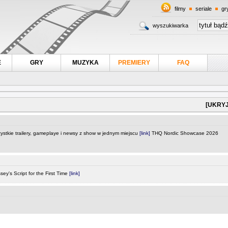
filmy
seriale
gr
wyszukiwarka
E
GRY
MUZYKA
PREMIERY
FAQ
[UKRYJ