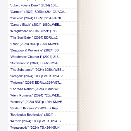
"Joker: Folie à Deux" (2024) 108...
"Carmen" (2022) BDRip.x264-GUACA...
"Cuckoo" (2024) BDRip.x264-PiGNU...
"Canary Black" (2024) 1080p.WEB....
"A Nightmare on Elm Street" (198...
"The Soul Eater" (2024) BDRip.x2...
"Trap" (2024) BDRip.x264-KNiVES
"Deadpool & Wolverine" (2024) BD...
"Watchmen: Chapter I" (2024) 216...
"Borderlands" (2024) BDRip.x264-...
"The Substance" (2024) 1080p.WEB...
"Reagan" (2024) 1080p.WEB.H264-V...
"Twisters" (2024) BDRip.x264-VET...
"The Wild Robot" (2024) 1080p.WE...
"Alien: Romulus" (2024) 720p.WEB...
"Memory" (2023) BDRip.x264-KNiVE...
"Kinds of Kindness" (2024) BDRip...
"Beetlejuice Beetlejuice" (2024)...
"Azrael" (2024) 1080p.WEB.H264-S...
"Megalopolis" (2024) TS.x264-SUN...