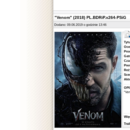
"Venom" (2018) PL.BDRiP.x264-PSiG
Dodano: 09.06.2019 o godzinie 13:46
Tytuł.
Ocena.
Produ
Gatune
Czas 
Premie
Reżyse
Scena
Aktorz
OPI
"Ven
Więcej
Traile