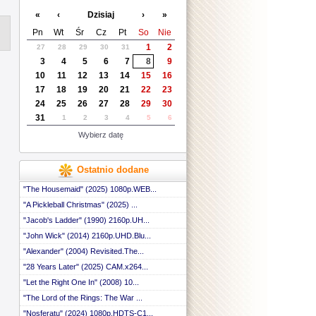
«
‹
Dzisiaj
›
»
Pn
Wt
Śr
Cz
Pt
So
Nie
1
2
27
28
29
30
31
3
4
5
6
7
8
9
10
11
12
13
14
15
16
17
18
19
20
21
22
23
24
25
26
27
28
29
30
31
1
2
3
4
5
6
Wybierz datę
Ostatnio dodane
"The Housemaid" (2025) 1080p.WEB...
"A Pickleball Christmas" (2025) ...
"Jacob's Ladder" (1990) 2160p.UH...
"John Wick" (2014) 2160p.UHD.Blu...
"Alexander" (2004) Revisited.The...
"28 Years Later" (2025) CAM.x264...
"Let the Right One In" (2008) 10...
"The Lord of the Rings: The War ...
"Nosferatu" (2024) 1080p.HDTS-C1...