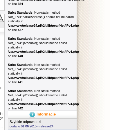
on line
654
Strict Standards
: Non-static method
Net_IPv4::parseAddress() should not be called
statically in
/var/www/release24.pl/r24/lib/pear/Net/IPv4.php
on line
437
Strict Standards
: Non-static method
Net_IPv4::ip2double() should not be called
statically in
/var/www/release24.pl/r24/lib/pear/Net/IPv4.php
on line
440
Strict Standards
: Non-static method
Net_IPv4::ip2double() should not be called
statically in
/var/www/release24.pl/r24/lib/pear/Net/IPv4.php
,
on line
441
,
Strict Standards
: Non-static method
Net_IPv4::ip2double() should not be called
statically in
/var/www/release24.pl/r24/lib/pear/Net/IPv4.php
on line
442
kim
Informacje
go
Szybkie odpowiedzi
dodano 01.06.2015 -
release24