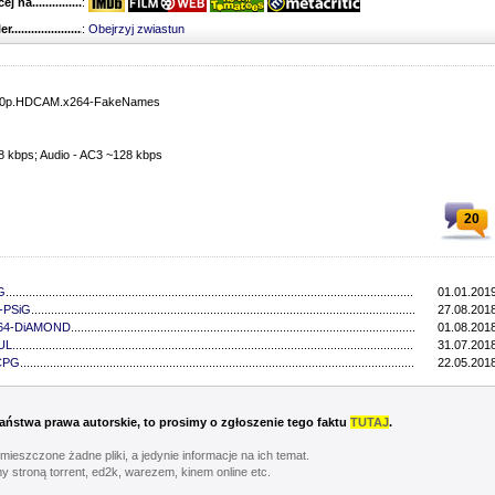
 na........................................
:
r...........................................
:
Obejrzyj zwiastun
8.720p.HDCAM.x264-FakeNames
8 kbps; Audio - AC3 ~128 kbps
20
G
..................................................................................................................................
01.01.2019
4-PSiG
..................................................................................................................................
27.08.2018
x264-DiAMOND
................................................................................................................................
01.08.2018
FUL
..................................................................................................................................
31.07.2018
-CPG
..................................................................................................................................
22.05.2018
 Państwa prawa autorskie, to prosimy o zgłoszenie tego faktu
TUTAJ
.
umieszczone żadne pliki, a jedynie informacje na ich temat.
y stroną torrent, ed2k, warezem, kinem online etc.