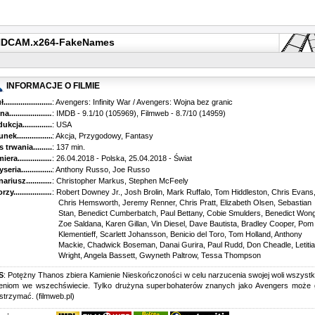
p.HDCAM.x264-FakeNames
INFORMACJE O FILMIE
...........................................
: Avengers: Infinity War / Avengers: Wojna bez granic
............................................
: IMDB - 9.1/10 (105969), Filmweb - 8.7/10 (14959)
kcja.........................................
: USA
k...........................................
: Akcja, Przygodowy, Fantasy
trwania......................................
: 137 min.
ra..........................................
: 26.04.2018 - Polska, 25.04.2018 - Świat
ria........................................
: Anthony Russo, Joe Russo
riusz........................................
: Christopher Markus, Stephen McFeely
y...........................................
: Robert Downey Jr., Josh Brolin, Mark Ruffalo, Tom Hiddleston, Chris Evans
Chris Hemsworth, Jeremy Renner, Chris Pratt, Elizabeth Olsen, Sebastian
Stan, Benedict Cumberbatch, Paul Bettany, Cobie Smulders, Benedict Wong
Zoe Saldana, Karen Gillan, Vin Diesel, Dave Bautista, Bradley Cooper, Pom
Klementieff, Scarlett Johansson, Benicio del Toro, Tom Holland, Anthony
Mackie, Chadwick Boseman, Danai Gurira, Paul Rudd, Don Cheadle, Letitia
Wright, Angela Bassett, Gwyneth Paltrow, Tessa Thompson
S
: Potężny Thanos zbiera Kamienie Nieskończoności w celu narzucenia swojej woli wszyst
nieniom we wszechświecie. Tylko drużyna superbohaterów znanych jako Avengers może 
trzymać. (filmweb.pl)