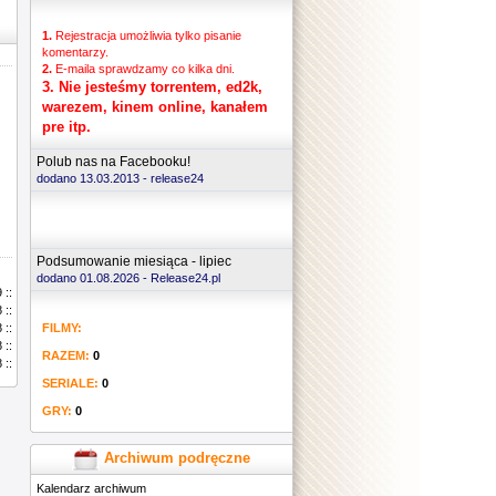
1.
Rejestracja umożliwia tylko pisanie
komentarzy.
2.
E-maila sprawdzamy co kilka dni.
3.
Nie jesteśmy torrentem, ed2k,
warezem, kinem online, kanałem
pre itp.
Polub nas na Facebooku!
dodano 13.03.2013 -
release24
Podsumowanie miesiąca - lipiec
dodano 01.08.2026 - Release24.pl
 ::
 ::
FILMY:
..
 ::
 ::
RAZEM:
0
 ::
SERIALE:
0
GRY:
0
Archiwum podręczne
Kalendarz archiwum