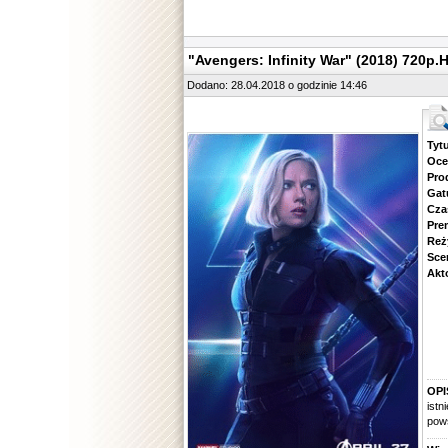
"Avengers: Infinity War" (2018) 720
Dodano: 28.04.2018 o godzinie 14:46
Tytuł.
Ocena.
Produ
Gatune
Czas 
Premie
Reżyse
Scena
Aktorz
OPI
ist
pows