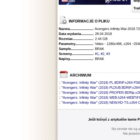
Więcej
Traile
INFORMACJE O PLIKU
Nazwa.............................................
: Avengers.Infinity.War.201
Data wydania......................................
: 28.04.2018
Rozmiar...........................................
: 2.44 GB
Parametry.........................................
: Video - 1280x498, x264 ~254
Sample............................................
: BRAK
Screeny...........................................
:
#1
,
#2
,
#3
Napisy............................................
: BRAK
ARCHIWUM
::
"Avengers: Infinity War" (2018) PL.BDRiP.x264-PSi
::
"Avengers: Infinity War" (2018) PLDUB.BDRiP.x26
::
"Avengers: Infinity War" (2018) PROPER.BDRip.
::
"Avengers: Infinity War" (2018) WEB.h264-WEBTi
::
"Avengers: Infinity War" (2018) NEW.HD-TS.x264
Jeśli któryś z artykułów łamie
Na stronie nie są 
Nie jesteśm