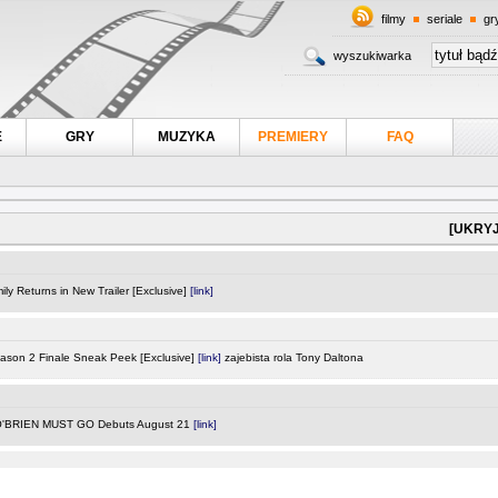
filmy
seriale
gr
wyszukiwarka
E
GRY
MUZYKA
PREMIERY
FAQ
[UKRYJ