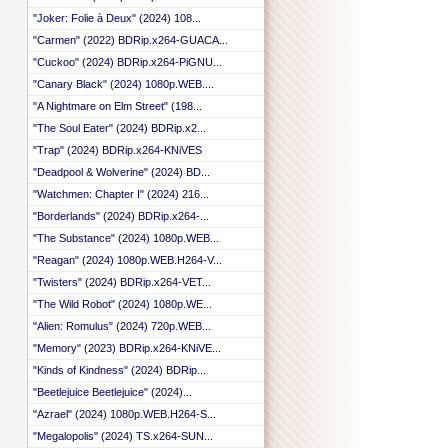
"Joker: Folie à Deux" (2024) 108...
"Carmen" (2022) BDRip.x264-GUACA...
"Cuckoo" (2024) BDRip.x264-PiGNU...
"Canary Black" (2024) 1080p.WEB....
"A Nightmare on Elm Street" (198...
"The Soul Eater" (2024) BDRip.x2...
"Trap" (2024) BDRip.x264-KNiVES
"Deadpool & Wolverine" (2024) BD...
"Watchmen: Chapter I" (2024) 216...
"Borderlands" (2024) BDRip.x264-...
"The Substance" (2024) 1080p.WEB...
"Reagan" (2024) 1080p.WEB.H264-V...
"Twisters" (2024) BDRip.x264-VET...
"The Wild Robot" (2024) 1080p.WE...
"Alien: Romulus" (2024) 720p.WEB...
"Memory" (2023) BDRip.x264-KNiVE...
"Kinds of Kindness" (2024) BDRip...
"Beetlejuice Beetlejuice" (2024)...
"Azrael" (2024) 1080p.WEB.H264-S...
"Megalopolis" (2024) TS.x264-SUN...