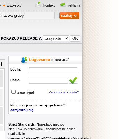
y
wszystko
kontakt
reklama
POKAZUJ RELEASE'Y:
Logowanie
(rejestracja)
]
Login:
Hasło:
Zapomniałeś hasła?
zapamiętaj
Nie masz jeszcze swojego konta?
Zarejestruj się!
Strict Standards
: Non-static method
Net_IPv4::ipInNetwork() should not be called
statically in
/var/www/release24.pl/r24/www/delivery/alocal.php