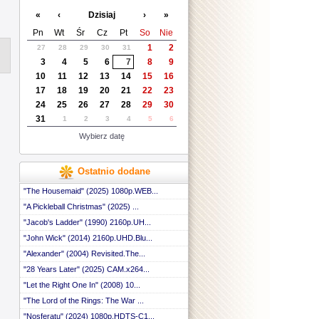
«
‹
Dzisiaj
›
»
Pn
Wt
Śr
Cz
Pt
So
Nie
1
2
27
28
29
30
31
3
4
5
6
7
8
9
10
11
12
13
14
15
16
17
18
19
20
21
22
23
24
25
26
27
28
29
30
31
1
2
3
4
5
6
Wybierz datę
Ostatnio dodane
"The Housemaid" (2025) 1080p.WEB...
"A Pickleball Christmas" (2025) ...
"Jacob's Ladder" (1990) 2160p.UH...
"John Wick" (2014) 2160p.UHD.Blu...
"Alexander" (2004) Revisited.The...
"28 Years Later" (2025) CAM.x264...
"Let the Right One In" (2008) 10...
"The Lord of the Rings: The War ...
"Nosferatu" (2024) 1080p.HDTS-C1...