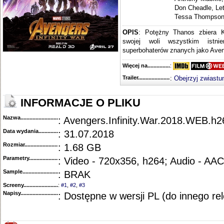
Don Cheadle, Let
Tessa Thompso
OPIS
: Potężny Thanos zbiera K
swojej woli wszystkim istni
superbohaterów znanych jako Aven
Więcej na........................................
:
Trailer...........................................
:
Obejrzyj zwiastu
INFORMACJE O PLIKU
Nazwa.............................................
: Avengers.Infinity.War.2018.WEB.
Data wydania......................................
: 31.07.2018
Rozmiar...........................................
: 1.68 GB
Parametry.........................................
: Video - 720x356, h264; Audio - AA
Sample............................................
: BRAK
Screeny...........................................
:
#1
,
#2
,
#3
Napisy............................................
: Dostępne w wersji PL (do innego re