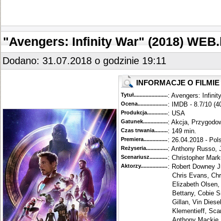
"Avengers: Infinity War" (2018) WE
Dodano: 31.07.2018 o godzinie 19:11
INFORMACJE O FILMIE
Tytuł............................................
: Avengers: Infini
Ocena.............................................
: IMDB - 8.7/10 (4
Produkcja.........................................
: USA
Gatunek...........................................
: Akcja, Przygodo
Czas trwania......................................
: 149 min.
Premiera..........................................
: 26.04.2018 - Pol
Reżyseria........................................
: Anthony Russo,
Scenariusz........................................
: Christopher Mar
Aktorzy...........................................
: Robert Downey Jr
Chris Evans, Chr
Elizabeth Olsen,
Bettany, Cobie 
Gillan, Vin Dies
Klementieff, Sca
Anthony Mackie,