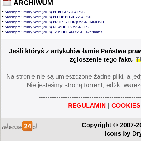
ARCHIWUM
::
"Avengers: Infinity War" (2018) PL.BDRiP.x264-PSiG
...........................................................
::
"Avengers: Infinity War" (2018) PLDUB.BDRiP.x264-PSiG
...................................................
::
"Avengers: Infinity War" (2018) PROPER.BDRip.x264-DiAMOND
.......................................
::
"Avengers: Infinity War" (2018) NEW.HD-TS.x264-CPG
......................................................
::
"Avengers: Infinity War" (2018) 720p.HDCAM.x264-FakeNames
........................................
Jeśli któryś z artykułów łamie Państwa pra
zgłoszenie tego faktu
T
Na stronie nie są umieszczone żadne pliki, a jed
Nie jesteśmy stroną torrent, ed2k, warez
----------------------------------------------
REGULAMIN
|
COOKIES
Copyright © 2007-2
Icons by
Dr