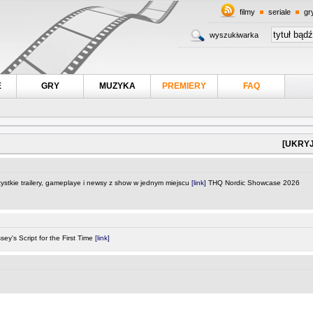
filmy
seriale
gr
wyszukiwarka
E
GRY
MUZYKA
PREMIERY
FAQ
[UKRYJ