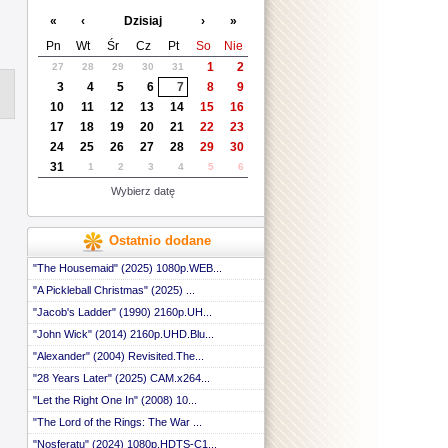
«
‹
Dzisiaj
›
»
Pn
Wt
Śr
Cz
Pt
So
Nie
1
2
27
28
29
30
31
3
4
5
6
7
8
9
10
11
12
13
14
15
16
17
18
19
20
21
22
23
24
25
26
27
28
29
30
31
1
2
3
4
5
6
Wybierz datę
Ostatnio dodane
"The Housemaid" (2025) 1080p.WEB...
"A Pickleball Christmas" (2025) ...
"Jacob's Ladder" (1990) 2160p.UH...
"John Wick" (2014) 2160p.UHD.Blu...
"Alexander" (2004) Revisited.The...
"28 Years Later" (2025) CAM.x264...
"Let the Right One In" (2008) 10...
"The Lord of the Rings: The War ...
"Nosferatu" (2024) 1080p.HDTS-C1...