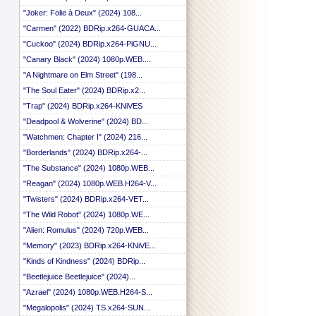
"Joker: Folie à Deux" (2024) 108...
"Carmen" (2022) BDRip.x264-GUACA...
"Cuckoo" (2024) BDRip.x264-PiGNU...
"Canary Black" (2024) 1080p.WEB....
"A Nightmare on Elm Street" (198...
"The Soul Eater" (2024) BDRip.x2...
"Trap" (2024) BDRip.x264-KNiVES
"Deadpool & Wolverine" (2024) BD...
"Watchmen: Chapter I" (2024) 216...
"Borderlands" (2024) BDRip.x264-...
"The Substance" (2024) 1080p.WEB...
"Reagan" (2024) 1080p.WEB.H264-V...
"Twisters" (2024) BDRip.x264-VET...
"The Wild Robot" (2024) 1080p.WE...
"Alien: Romulus" (2024) 720p.WEB...
"Memory" (2023) BDRip.x264-KNiVE...
"Kinds of Kindness" (2024) BDRip...
"Beetlejuice Beetlejuice" (2024)...
"Azrael" (2024) 1080p.WEB.H264-S...
"Megalopolis" (2024) TS.x264-SUN...