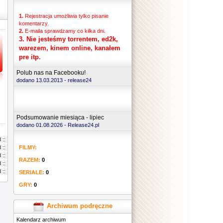
1.
Rejestracja umożliwia tylko pisanie
komentarzy.
2.
E-maila sprawdzamy co kilka dni.
3.
Nie jesteśmy torrentem, ed2k,
warezem, kinem online, kanałem
pre itp.
Polub nas na Facebooku!
dodano 13.03.2013 -
release24
Podsumowanie miesiąca - lipiec
dodano 01.08.2026 - Release24.pl
 ::
FILMY:
..
 ::
 ::
RAZEM:
0
 ::
.
 ::
SERIALE:
0
GRY:
0
Archiwum podręczne
Kalendarz archiwum