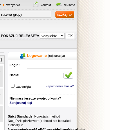
y
wszystko
kontakt
reklama
POKAZUJ RELEASE'Y:
Logowanie
(rejestracja)
]
Login:
Hasło:
Zapomniałeś hasła?
zapamiętaj
Nie masz jeszcze swojego konta?
Zarejestruj się!
Strict Standards
: Non-static method
Net_IPv4::ipInNetwork() should not be called
statically in
/var/www/release24.pl/r24/www/delivery/alocal.php