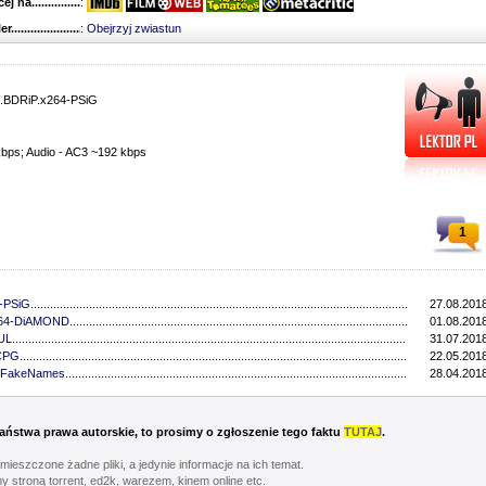
 na........................................
:
r...........................................
:
Obejrzyj zwiastun
PL.BDRiP.x264-PSiG
kbps; Audio - AC3 ~192 kbps
1
4-PSiG
..................................................................................................................................
27.08.2018
x264-DiAMOND
................................................................................................................................
01.08.2018
FUL
..................................................................................................................................
31.07.2018
-CPG
..................................................................................................................................
22.05.2018
4-FakeNames
.................................................................................................................................
28.04.2018
 Państwa prawa autorskie, to prosimy o zgłoszenie tego faktu
TUTAJ
.
umieszczone żadne pliki, a jedynie informacje na ich temat.
y stroną torrent, ed2k, warezem, kinem online etc.