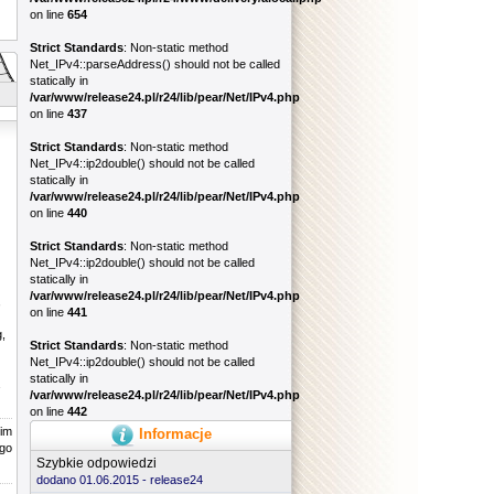
on line
654
Strict Standards
: Non-static method
Net_IPv4::parseAddress() should not be called
statically in
/var/www/release24.pl/r24/lib/pear/Net/IPv4.php
on line
437
Strict Standards
: Non-static method
Net_IPv4::ip2double() should not be called
statically in
/var/www/release24.pl/r24/lib/pear/Net/IPv4.php
on line
440
Strict Standards
: Non-static method
Net_IPv4::ip2double() should not be called
statically in
/var/www/release24.pl/r24/lib/pear/Net/IPv4.php
,
on line
441
,
Strict Standards
: Non-static method
Net_IPv4::ip2double() should not be called
statically in
/var/www/release24.pl/r24/lib/pear/Net/IPv4.php
on line
442
kim
Informacje
go
Szybkie odpowiedzi
dodano 01.06.2015 -
release24