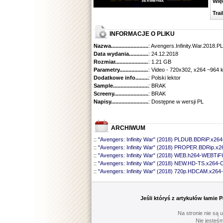
Więcej
Traile
INFORMACJE O PLIKU
Nazwa.............................................
: Avengers.Infinity.War.2018.
Data wydania......................................
: 24.12.2018
Rozmiar...........................................
: 1.21 GB
Parametry.........................................
: Video - 720x302, x264 ~964 
Dodatkowe info....................................
: Polski lektor
Sample............................................
: BRAK
Screeny...........................................
: BRAK
Napisy............................................
: Dostępne w wersji PL
ARCHIWUM
::
"Avengers: Infinity War" (2018) PLDUB.BDRiP.x26
::
"Avengers: Infinity War" (2018) PROPER.BDRip.
::
"Avengers: Infinity War" (2018) WEB.h264-WEBTi
::
"Avengers: Infinity War" (2018) NEW.HD-TS.x264
::
"Avengers: Infinity War" (2018) 720p.HDCAM.x26
Jeśli któryś z artykułów łamie
Na stronie nie są 
Nie jesteśm