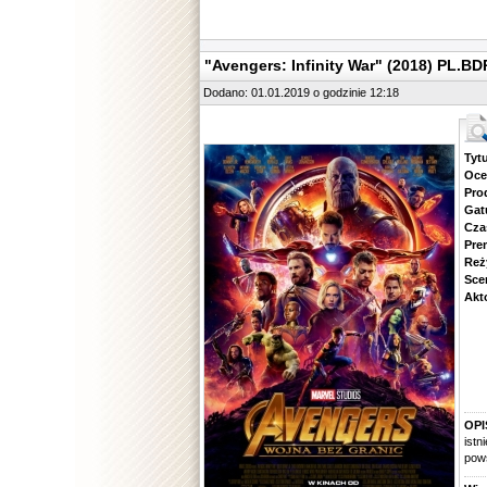
"Avengers: Infinity War" (2018) PL.BD
Dodano: 01.01.2019 o godzinie 12:18
Tytuł.
Ocena.
Produ
Gatune
Czas 
Premie
Reżyse
Scena
Aktorz
OPI
ist
pows