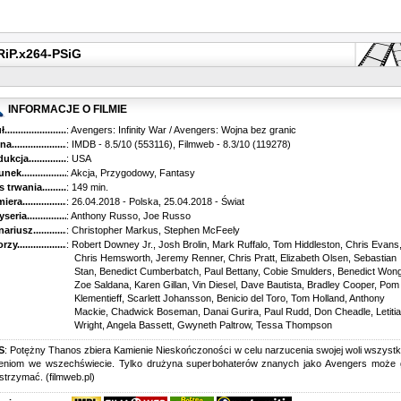
RiP.x264-PSiG
INFORMACJE O FILMIE
...........................................
: Avengers: Infinity War / Avengers: Wojna bez granic
............................................
: IMDB - 8.5/10 (553116), Filmweb - 8.3/10 (119278)
kcja.........................................
: USA
k...........................................
: Akcja, Przygodowy, Fantasy
trwania......................................
: 149 min.
ra..........................................
: 26.04.2018 - Polska, 25.04.2018 - Świat
ria........................................
: Anthony Russo, Joe Russo
riusz........................................
: Christopher Markus, Stephen McFeely
y...........................................
: Robert Downey Jr., Josh Brolin, Mark Ruffalo, Tom Hiddleston, Chris Evans
Chris Hemsworth, Jeremy Renner, Chris Pratt, Elizabeth Olsen, Sebastian
Stan, Benedict Cumberbatch, Paul Bettany, Cobie Smulders, Benedict Wong
Zoe Saldana, Karen Gillan, Vin Diesel, Dave Bautista, Bradley Cooper, Pom
Klementieff, Scarlett Johansson, Benicio del Toro, Tom Holland, Anthony
Mackie, Chadwick Boseman, Danai Gurira, Paul Rudd, Don Cheadle, Letitia
Wright, Angela Bassett, Gwyneth Paltrow, Tessa Thompson
S
: Potężny Thanos zbiera Kamienie Nieskończoności w celu narzucenia swojej woli wszyst
nieniom we wszechświecie. Tylko drużyna superbohaterów znanych jako Avengers może 
trzymać. (filmweb.pl)