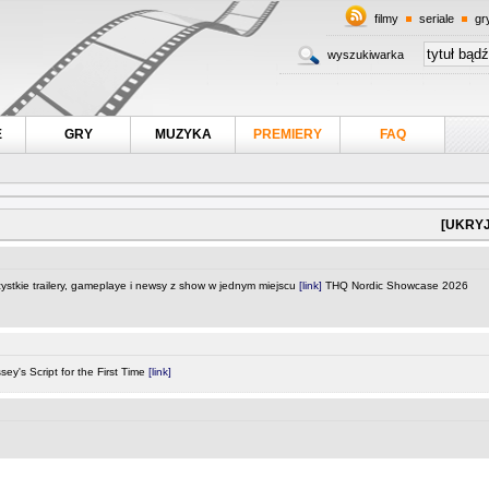
filmy
seriale
gr
wyszukiwarka
E
GRY
MUZYKA
PREMIERY
FAQ
[UKRYJ