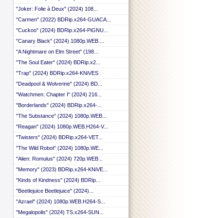
"Joker: Folie à Deux" (2024) 108...
"Carmen" (2022) BDRip.x264-GUACA...
"Cuckoo" (2024) BDRip.x264-PiGNU...
"Canary Black" (2024) 1080p.WEB....
"A Nightmare on Elm Street" (198...
"The Soul Eater" (2024) BDRip.x2...
"Trap" (2024) BDRip.x264-KNiVES
"Deadpool & Wolverine" (2024) BD...
"Watchmen: Chapter I" (2024) 216...
"Borderlands" (2024) BDRip.x264-...
"The Substance" (2024) 1080p.WEB...
"Reagan" (2024) 1080p.WEB.H264-V...
"Twisters" (2024) BDRip.x264-VET...
"The Wild Robot" (2024) 1080p.WE...
"Alien: Romulus" (2024) 720p.WEB...
"Memory" (2023) BDRip.x264-KNiVE...
"Kinds of Kindness" (2024) BDRip...
"Beetlejuice Beetlejuice" (2024)...
"Azrael" (2024) 1080p.WEB.H264-S...
"Megalopolis" (2024) TS.x264-SUN...