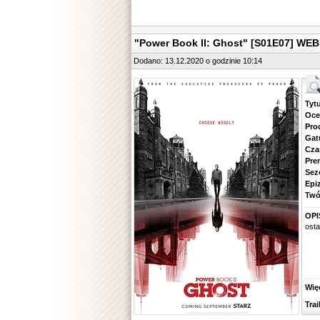
"Power Book II: Ghost" [S01E07] WEB
Dodano: 13.12.2020 o godzinie 10:14
Tytuł.
Ocena.
Produ
Gatune
Czas 
Premie
Sezon.
Epizod
Twórcy
OPI
ost
Więcej
Traile