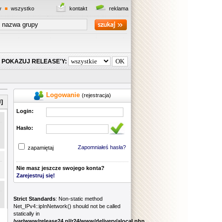
y
wszystko
kontakt
reklama
POKAZUJ RELEASE'Y:
Logowanie
(rejestracja)
]
Login:
Hasło:
Zapomniałeś hasła?
zapamiętaj
Nie masz jeszcze swojego konta?
Zarejestruj się!
Strict Standards
: Non-static method
Net_IPv4::ipInNetwork() should not be called
statically in
/var/www/release24.pl/r24/www/delivery/alocal.php