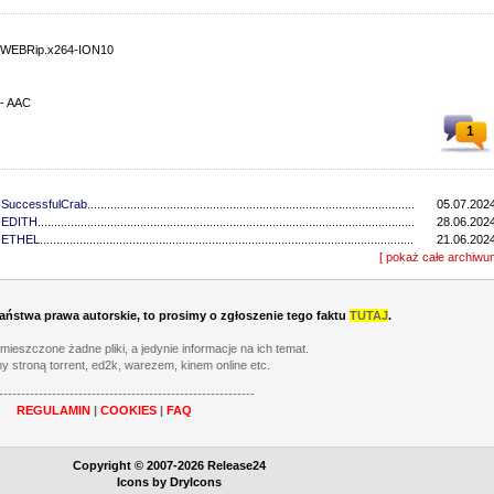
7.WEBRip.x264-ION10
 - AAC
1
-SuccessfulCrab
...........................................................................................................................
05.07.2024
4-EDITH
..................................................................................................................................
28.06.2024
4-ETHEL
..................................................................................................................................
21.06.2024
4-EDITH
..................................................................................................................................
[ pokaż całe archiwu
14.06.2024
4-EDITH
..................................................................................................................................
07.06.2024
4-CAKES
..................................................................................................................................
26.05.2023
4-CAKES
..................................................................................................................................
19.05.2023
 Państwa prawa autorskie, to prosimy o zgłoszenie tego faktu
TUTAJ
.
4-CAKES
..................................................................................................................................
05.05.2023
4-CAKES
..................................................................................................................................
28.04.2023
umieszczone żadne pliki, a jedynie informacje na ich temat.
4-CAKES
..................................................................................................................................
21.04.2023
y stroną torrent, ed2k, warezem, kinem online etc.
4-CAKES
..................................................................................................................................
14.04.2023
----------------------------------------------------------
4-CAKES
..................................................................................................................................
07.04.2023
REGULAMIN
|
COOKIES
|
FAQ
4-CAKES
..................................................................................................................................
31.03.2023
4-CAKES
..................................................................................................................................
24.03.2023
64-GGWP
..................................................................................................................................
17.03.2023
Copyright © 2007-2026 Release24
-CAKES
..................................................................................................................................
06.02.2022
Icons by
DryIcons
-GLHF
..................................................................................................................................
30.01.2022