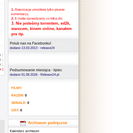
1.
Rejestracja umożliwia tylko pisanie
komentarzy.
2.
E-maila sprawdzamy co kilka dni.
3.
Nie jesteśmy torrentem, ed2k,
warezem, kinem online, kanałem
pre itp.
Polub nas na Facebooku!
dodano 13.03.2013 -
release24
.......
 ::
 ::
 ::
m ]
 ::
Podsumowanie miesiąca - lipiec
 ::
dodano 01.08.2026 - Release24.pl
 ::
 ::
FILMY:
 ::
 ::
RAZEM:
0
 ::
 ::
SERIALE:
0
 ::
GRY:
0
 ::
 ::
 ::
Archiwum podręczne
 ::
Kalendarz archiwum
 ::