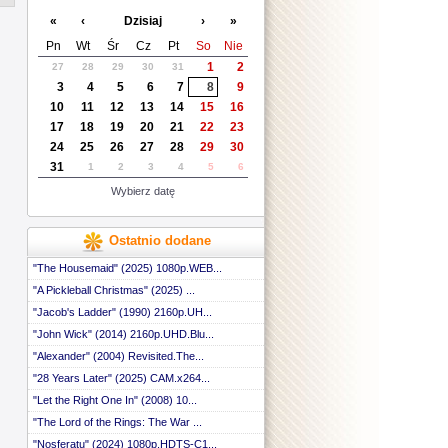
 ::
«
‹
Dzisiaj
›
»
 ::
 ::
Pn
Wt
Śr
Cz
Pt
So
Nie
 ::
1
2
27
28
29
30
31
 ::
3
4
5
6
7
8
9
 ::
 ::
10
11
12
13
14
15
16
 ::
17
18
19
20
21
22
23
 ::
24
25
26
27
28
29
30
 ::
31
1
2
3
4
5
6
 ::
 ::
Wybierz datę
 ::
 ::
 ::
Ostatnio dodane
 ::
 ::
"The Housemaid" (2025) 1080p.WEB...
"A Pickleball Christmas" (2025) ...
"Jacob's Ladder" (1990) 2160p.UH...
"John Wick" (2014) 2160p.UHD.Blu...
"Alexander" (2004) Revisited.The...
"28 Years Later" (2025) CAM.x264...
"Let the Right One In" (2008) 10...
"The Lord of the Rings: The War ...
"Nosferatu" (2024) 1080p.HDTS-C1...