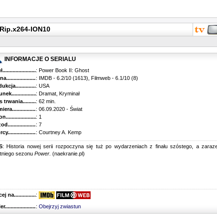
Rip.x264-ION10
INFORMACJE O SERIALU
...........................................
: Power Book II: Ghost
............................................
: IMDB - 6.2/10 (1613), Filmweb - 6.1/10 (8)
kcja.........................................
: USA
k...........................................
: Dramat, Kryminał
trwania......................................
: 62 min.
ra..........................................
: 06.09.2020 - Świat
............................................
: 1
............................................
: 7
...........................................
: Courtney A. Kemp
S
: Historia nowej serii rozpoczyna się tuż po wydarzeniach z finału szóstego, a zara
atniego sezonu
Power.
(naekranie.pl)
 na........................................
:
r...........................................
:
Obejrzyj zwiastun