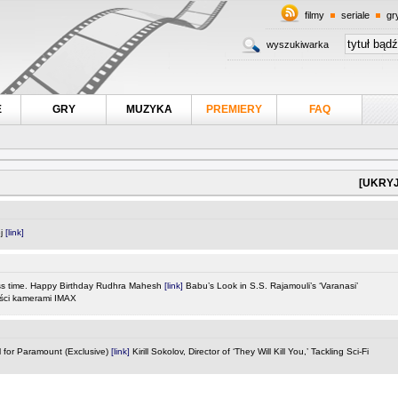
filmy
seriale
gr
wyszukiwarka
E
GRY
MUZYKA
PREMIERY
FAQ
[UKRYJ