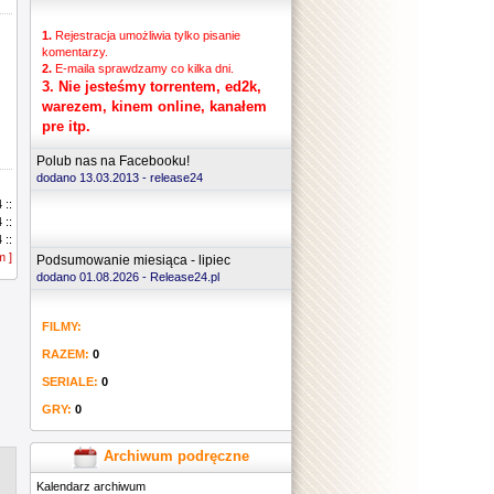
1.
Rejestracja umożliwia tylko pisanie
komentarzy.
2.
E-maila sprawdzamy co kilka dni.
3.
Nie jesteśmy torrentem, ed2k,
warezem, kinem online, kanałem
pre itp.
Polub nas na Facebooku!
dodano 13.03.2013 -
release24
.......
 ::
 ::
 ::
m ]
 ::
Podsumowanie miesiąca - lipiec
 ::
dodano 01.08.2026 - Release24.pl
 ::
 ::
FILMY:
 ::
 ::
RAZEM:
0
 ::
 ::
SERIALE:
0
 ::
GRY:
0
 ::
 ::
 ::
Archiwum podręczne
 ::
Kalendarz archiwum
 ::