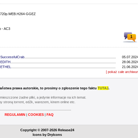
04.720p.WEB.H264-GGEZ
o - AC3
1
-SuccessfulCrab
...........................................................................................................................
05.07.2024
4-EDITH
..................................................................................................................................
28.06.2024
4-ETHEL
..................................................................................................................................
21.06.2024
4-EDITH
..................................................................................................................................
[ pokaż całe archiwu
14.06.2024
4-EDITH
..................................................................................................................................
07.06.2024
4-CAKES
..................................................................................................................................
26.05.2023
4-CAKES
..................................................................................................................................
19.05.2023
 Państwa prawa autorskie, to prosimy o zgłoszenie tego faktu
TUTAJ
.
4-CAKES
..................................................................................................................................
05.05.2023
4-CAKES
..................................................................................................................................
28.04.2023
umieszczone żadne pliki, a jedynie informacje na ich temat.
4-CAKES
..................................................................................................................................
21.04.2023
y stroną torrent, ed2k, warezem, kinem online etc.
4-CAKES
..................................................................................................................................
14.04.2023
----------------------------------------------------------
4-CAKES
..................................................................................................................................
07.04.2023
REGULAMIN
|
COOKIES
|
FAQ
4-CAKES
..................................................................................................................................
31.03.2023
4-CAKES
..................................................................................................................................
24.03.2023
64-GGWP
..................................................................................................................................
17.03.2023
Copyright © 2007-2026 Release24
-CAKES
..................................................................................................................................
06.02.2022
Icons by
DryIcons
-GLHF
..................................................................................................................................
30.01.2022