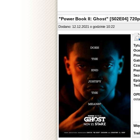
"Power Book II: Ghost" [S02E04] 72
Dodano: 12.12.2021 o godzinie 10:22
Tytuł.
Ocena.
Produ
Gatune
Czas 
Premie
Sezon.
Epizod
Twórcy
OPI
ost
Więcej
Traile