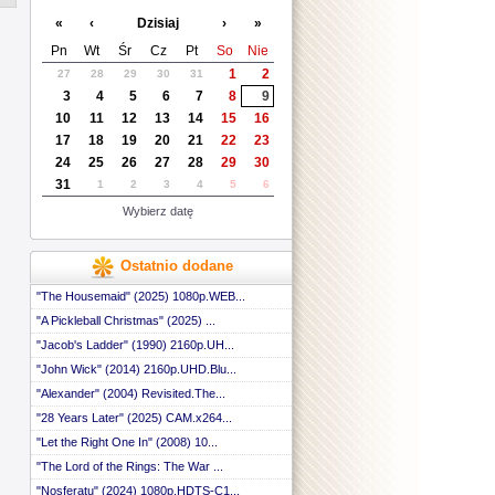
 ::
«
‹
Dzisiaj
›
»
 ::
 ::
Pn
Wt
Śr
Cz
Pt
So
Nie
 ::
1
2
27
28
29
30
31
 ::
3
4
5
6
7
8
9
 ::
 ::
10
11
12
13
14
15
16
 ::
17
18
19
20
21
22
23
 ::
24
25
26
27
28
29
30
 ::
31
1
2
3
4
5
6
 ::
 ::
Wybierz datę
 ::
 ::
 ::
Ostatnio dodane
 ::
 ::
"The Housemaid" (2025) 1080p.WEB...
"A Pickleball Christmas" (2025) ...
"Jacob's Ladder" (1990) 2160p.UH...
"John Wick" (2014) 2160p.UHD.Blu...
"Alexander" (2004) Revisited.The...
"28 Years Later" (2025) CAM.x264...
"Let the Right One In" (2008) 10...
"The Lord of the Rings: The War ...
"Nosferatu" (2024) 1080p.HDTS-C1...