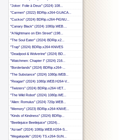
"Joker: Folie à Deux" (2024) 108...
"Carmen" (2022) BDRip.x264-GUACA...
"Cuckoo" (2024) BDRip.x264-PiGNU...
"Canary Black" (2024) 1080p.WEB....
"A Nightmare on Elm Street" (198...
"The Soul Eater" (2024) BDRip.x2...
"Trap" (2024) BDRip.x264-KNiVES
"Deadpool & Wolverine" (2024) BD...
"Watchmen: Chapter I" (2024) 216...
"Borderlands" (2024) BDRip.x264-...
"The Substance" (2024) 1080p.WEB...
"Reagan" (2024) 1080p.WEB.H264-V...
"Twisters" (2024) BDRip.x264-VET...
"The Wild Robot" (2024) 1080p.WE...
"Alien: Romulus" (2024) 720p.WEB...
"Memory" (2023) BDRip.x264-KNiVE...
"Kinds of Kindness" (2024) BDRip...
"Beetlejuice Beetlejuice" (2024)...
"Azrael" (2024) 1080p.WEB.H264-S...
"Megalopolis" (2024) TS.x264-SUN...