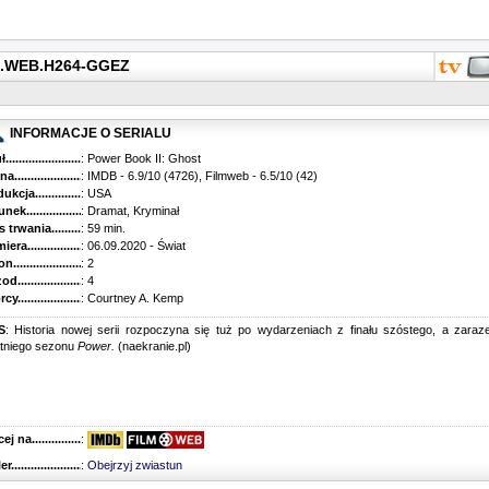
0p.WEB.H264-GGEZ
INFORMACJE O SERIALU
...........................................
: Power Book II: Ghost
............................................
: IMDB - 6.9/10 (4726), Filmweb - 6.5/10 (42)
kcja.........................................
: USA
k...........................................
: Dramat, Kryminał
trwania......................................
: 59 min.
ra..........................................
: 06.09.2020 - Świat
............................................
: 2
............................................
: 4
...........................................
: Courtney A. Kemp
S
: Historia nowej serii rozpoczyna się tuż po wydarzeniach z finału szóstego, a zara
atniego sezonu
Power.
(naekranie.pl)
 na........................................
:
r...........................................
:
Obejrzyj zwiastun