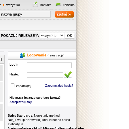
y
wszystko
kontakt
reklama
POKAZUJ RELEASE'Y:
Logowanie
(rejestracja)
]
Login:
Hasło:
Zapomniałeś hasła?
zapamiętaj
Nie masz jeszcze swojego konta?
Zarejestruj się!
Strict Standards
: Non-static method
Net_IPv4::ipInNetwork() should not be called
statically in
/var/www/release24.pl/r24/www/delivery/alocal.php