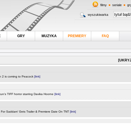
filmy
seriale
gr
wyszukiwarka
E
GRY
MUZYKA
PREMIERY
FAQ
[UKRYJ