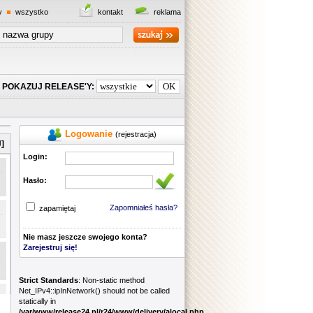
y
wszystko
kontakt
reklama
POKAZUJ RELEASE'Y:
Logowanie
(rejestracja)
]
Login:
Hasło:
Zapomniałeś hasła?
zapamiętaj
Nie masz jeszcze swojego konta?
Zarejestruj się!
Strict Standards
: Non-static method
Net_IPv4::ipInNetwork() should not be called
statically in
/var/www/release24.pl/r24/www/delivery/alocal.php