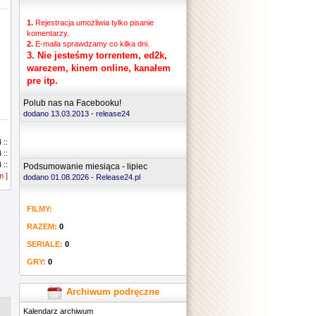
1.
Rejestracja umożliwia tylko pisanie
komentarzy.
2.
E-maila sprawdzamy co kilka dni.
3.
Nie jesteśmy torrentem, ed2k,
warezem, kinem online, kanałem
pre itp.
Polub nas na Facebooku!
dodano 13.03.2013 -
release24
.......
 ::
 ::
 ::
Podsumowanie miesiąca - lipiec
m ]
 ::
dodano 01.08.2026 - Release24.pl
 ::
 ::
FILMY:
 ::
 ::
RAZEM:
0
 ::
 ::
SERIALE:
0
 ::
GRY:
0
 ::
 ::
 ::
Archiwum podręczne
 ::
Kalendarz archiwum
 ::