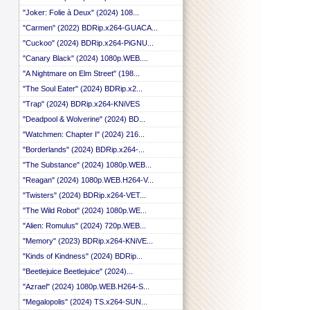
"Joker: Folie à Deux" (2024) 108...
"Carmen" (2022) BDRip.x264-GUACA...
"Cuckoo" (2024) BDRip.x264-PiGNU...
"Canary Black" (2024) 1080p.WEB....
"A Nightmare on Elm Street" (198...
"The Soul Eater" (2024) BDRip.x2...
"Trap" (2024) BDRip.x264-KNiVES
"Deadpool & Wolverine" (2024) BD...
"Watchmen: Chapter I" (2024) 216...
"Borderlands" (2024) BDRip.x264-...
"The Substance" (2024) 1080p.WEB...
"Reagan" (2024) 1080p.WEB.H264-V...
"Twisters" (2024) BDRip.x264-VET...
"The Wild Robot" (2024) 1080p.WE...
"Alien: Romulus" (2024) 720p.WEB...
"Memory" (2023) BDRip.x264-KNiVE...
"Kinds of Kindness" (2024) BDRip...
"Beetlejuice Beetlejuice" (2024)...
"Azrael" (2024) 1080p.WEB.H264-S...
"Megalopolis" (2024) TS.x264-SUN...