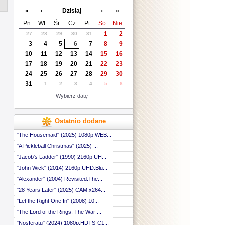
 ::
«
‹
Dzisiaj
›
»
 ::
 ::
Pn
Wt
Śr
Cz
Pt
So
Nie
 ::
1
2
27
28
29
30
31
 ::
3
4
5
6
7
8
9
 ::
 ::
10
11
12
13
14
15
16
 ::
17
18
19
20
21
22
23
 ::
24
25
26
27
28
29
30
 ::
31
1
2
3
4
5
6
 ::
 ::
Wybierz datę
 ::
 ::
 ::
Ostatnio dodane
 ::
 ::
"The Housemaid" (2025) 1080p.WEB...
 ::
"A Pickleball Christmas" (2025) ...
"Jacob's Ladder" (1990) 2160p.UH...
"John Wick" (2014) 2160p.UHD.Blu...
"Alexander" (2004) Revisited.The...
"28 Years Later" (2025) CAM.x264...
"Let the Right One In" (2008) 10...
"The Lord of the Rings: The War ...
"Nosferatu" (2024) 1080p.HDTS-C1...