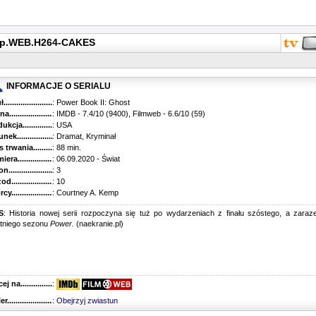
80p.WEB.H264-CAKES
INFORMACJE O SERIALU
...........................................
: Power Book II: Ghost
............................................
: IMDB - 7.4/10 (9400), Filmweb - 6.6/10 (59)
kcja.........................................
: USA
k...........................................
: Dramat, Kryminał
trwania......................................
: 88 min.
ra..........................................
: 06.09.2020 - Świat
............................................
: 3
............................................
: 10
...........................................
: Courtney A. Kemp
S
: Historia nowej serii rozpoczyna się tuż po wydarzeniach z finału szóstego, a zara
atniego sezonu
Power.
(naekranie.pl)
 na........................................
:
r...........................................
:
Obejrzyj zwiastun