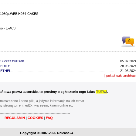
10.1080p.WEB.H264-CAKES
dio - E-AC3
0
-SuccessfulCrab
...........................................................................................................................
05.07.2024
4-EDITH
..................................................................................................................................
28.06.2024
4-ETHEL
..................................................................................................................................
21.06.2024
4-EDITH
..................................................................................................................................
[ pokaż całe archiwu
14.06.2024
4-EDITH
..................................................................................................................................
07.06.2024
4-CAKES
..................................................................................................................................
19.05.2023
4-CAKES
..................................................................................................................................
05.05.2023
 Państwa prawa autorskie, to prosimy o zgłoszenie tego faktu
TUTAJ
.
4-CAKES
..................................................................................................................................
28.04.2023
4-CAKES
..................................................................................................................................
21.04.2023
umieszczone żadne pliki, a jedynie informacje na ich temat.
4-CAKES
..................................................................................................................................
14.04.2023
y stroną torrent, ed2k, warezem, kinem online etc.
4-CAKES
..................................................................................................................................
07.04.2023
----------------------------------------------------------
4-CAKES
..................................................................................................................................
31.03.2023
REGULAMIN
|
COOKIES
|
FAQ
4-CAKES
..................................................................................................................................
24.03.2023
64-GGWP
..................................................................................................................................
17.03.2023
-CAKES
..................................................................................................................................
06.02.2022
Copyright © 2007-2026 Release24
-GLHF
..................................................................................................................................
30.01.2022