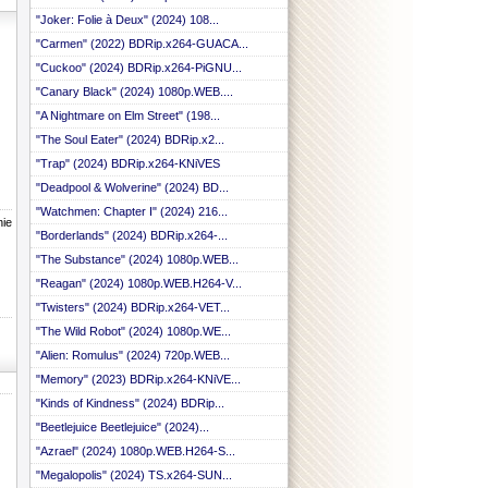
"Joker: Folie à Deux" (2024) 108...
"Carmen" (2022) BDRip.x264-GUACA...
"Cuckoo" (2024) BDRip.x264-PiGNU...
"Canary Black" (2024) 1080p.WEB....
"A Nightmare on Elm Street" (198...
"The Soul Eater" (2024) BDRip.x2...
"Trap" (2024) BDRip.x264-KNiVES
"Deadpool & Wolverine" (2024) BD...
"Watchmen: Chapter I" (2024) 216...
ie
"Borderlands" (2024) BDRip.x264-...
"The Substance" (2024) 1080p.WEB...
"Reagan" (2024) 1080p.WEB.H264-V...
"Twisters" (2024) BDRip.x264-VET...
"The Wild Robot" (2024) 1080p.WE...
"Alien: Romulus" (2024) 720p.WEB...
"Memory" (2023) BDRip.x264-KNiVE...
"Kinds of Kindness" (2024) BDRip...
"Beetlejuice Beetlejuice" (2024)...
"Azrael" (2024) 1080p.WEB.H264-S...
"Megalopolis" (2024) TS.x264-SUN...