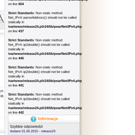
on line
654
Strict Standards
: Non-static method
Net_IPv4::parseAddress() should not be called
statically in
/var/www/release24.pl/r24/lib/pear/Net/IPv4.php
on line
437
Strict Standards
: Non-static method
Net_IPv4::ip2double() should not be called
statically in
/var/www/release24.pl/r24/lib/pear/Net/IPv4.php
on line
440
Strict Standards
: Non-static method
Net_IPv4::ip2double() should not be called
statically in
/var/www/release24.pl/r24/lib/pear/Net/IPv4.php
on line
441
ch
Strict Standards
: Non-static method
cją
Net_IPv4::ip2double() should not be called
statically in
/var/www/release24.pl/r24/lib/pear/Net/IPv4.php
on line
442
Informacje
Szybkie odpowiedzi
dodano 01.06.2015 -
release24