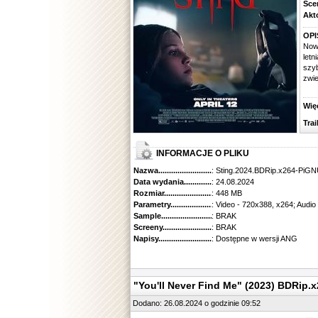
Scena
Aktorz
OPI
Nowy
let
szy
zwie
Więcej
Traile
INFORMACJE O PLIKU
Nazwa.............................................
: Sting.2024.BDRip.x264-PiG
Data wydania......................................
: 24.08.2024
Rozmiar...........................................
: 448 MB
Parametry.........................................
: Video - 720x388, x264; Audio
Sample............................................
: BRAK
Screeny...........................................
: BRAK
Napisy............................................
: Dostępne w wersji ANG
"You'll Never Find Me" (2023) BDRip
Dodano: 26.08.2024 o godzinie 09:52