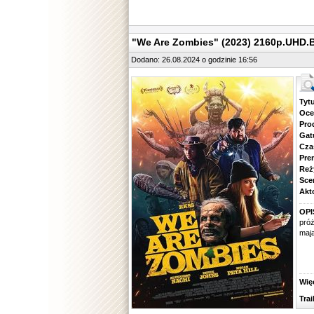
"We Are Zombies" (2023) 2160p.UH
Dodano: 26.08.2024 o godzinie 16:56
Tytuł.
Ocena.
Produ
Gatune
Czas 
Premie
Reżyse
Scena
Aktorz
OPI
pró
mają
Więcej
Traile