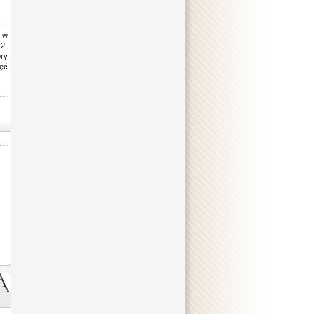
a w
12-
óry
ięć