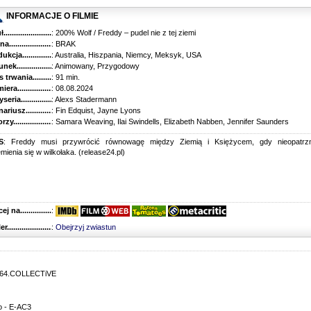
INFORMACJE O FILMIE
...........................................
: 200% Wolf / Freddy – pudel nie z tej ziemi
............................................
: BRAK
kcja.........................................
: Australia, Hiszpania, Niemcy, Meksyk, USA
k...........................................
: Animowany, Przygodowy
trwania......................................
: 91 min.
ra..........................................
: 08.08.2024
ria........................................
: Alexs Stadermann
riusz........................................
: Fin Edquist, Jayne Lyons
y...........................................
: Samara Weaving, Ilai Swindells, Elizabeth Nabben, Jennifer Saunders
S
: Freddy musi przywrócić równowagę między Ziemią i Księżycem, gdy nieopatrzn
mienia się w wilkołaka. (release24.pl)
 na........................................
:
r...........................................
:
Obejrzyj zwiastun
x264.COLLECTiVE
o - E-AC3