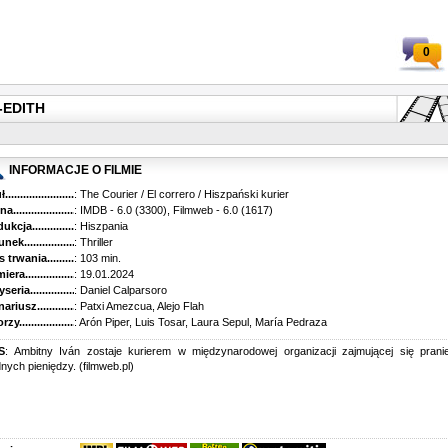
0
4-EDITH
INFORMACJE O FILMIE
...........................................
: The Courier / El correro / Hiszpański kurier
............................................
: IMDB - 6.0 (3300), Filmweb - 6.0 (1617)
kcja.........................................
: Hiszpania
k...........................................
: Thriller
trwania......................................
: 103 min.
ra..........................................
: 19.01.2024
ria........................................
: Daniel Calparsoro
riusz........................................
: Patxi Amezcua, Alejo Flah
y...........................................
: Arón Piper, Luis Tosar, Laura Sepul, María Pedraza
S
: Ambitny Iván zostaje kurierem w międzynarodowej organizacji zajmującej się pran
nych pieniędzy. (filmweb.pl)