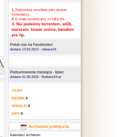
1.
Rejestracja umożliwia tylko pisanie
komentarzy.
2.
E-maila sprawdzamy co kilka dni.
3.
Nie jesteśmy torrentem, ed2k,
warezem, kinem online, kanałem
pre itp.
Polub nas na Facebooku!
dodano 13.03.2013 -
release24
Podsumowanie miesiąca - lipiec
dodano 01.08.2026 - Release24.pl
FILMY:
RAZEM:
0
SERIALE:
0
GRY:
0
Archiwum podręczne
Kalendarz archiwum