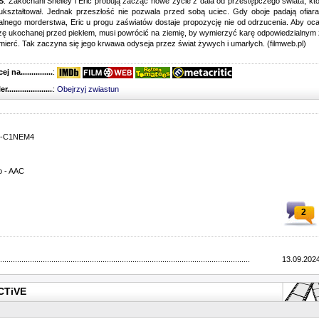
S
: Zakochani Shelley i Eric próbują zacząć nowe życie z dala od przestępczego świata, kt
 ukształtował. Jednak przeszłość nie pozwala przed sobą uciec. Gdy oboje padają ofiar
alnego morderstwa, Eric u progu zaświatów dostaje propozycję nie od odrzucenia. Aby oca
ę ukochanej przed piekłem, musi powrócić na ziemię, by wymierzyć karę odpowiedzialnym
śmierć. Tak zaczyna się jego krwawa odyseja przez świat żywych i umarłych. (filmweb.pl)
 na........................................
:
r...........................................
:
Obejrzyj zwiastun
TS-C1NEM4
o - AAC
2
.....................................................................................................................
13.09.2024
CTiVE