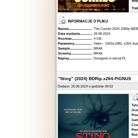
Więcej
Traile
INFORMACJE O PLIKU
Nazwa.............................................
: The.Courier.2024.1080p.WE
Data wydania......................................
: 26.08.2024
Rozmiar...........................................
: 4 GB
Parametry.........................................
: Video - 1920x1080, x264; Au
Sample............................................
: BRAK
Screeny...........................................
: BRAK
Napisy............................................
: Dostępne w wersji PL
"Sting" (2024) BDRip.x264-PiGNUS
Dodano: 26.08.2024 o godzinie 09:52
Tytuł.
Ocena.
Produ
Gatune
Czas 
Premie
Reżyse