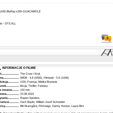
0p.UHD.BluRay.x265-GUACAMOLE
dio - DTS:XLL
0
INFORMACJE O FILMIE
...........................................
: The Crow / Kruk
............................................
: IMDB - 4.8 (4300), Filmweb - 5.6 (1046)
kcja.........................................
: USA, Francja, Wielka Brytania
k...........................................
: Akcja, Thriller, Fantasy
trwania......................................
: 102 min.
ra..........................................
: 23.08.2024
ria........................................
: Rupert Sanders
riusz........................................
: Zach Baylin, William Josef Schneider
y...........................................
: Bill Skarsgård, FKA twigs, Danny Huston, Laura Birn