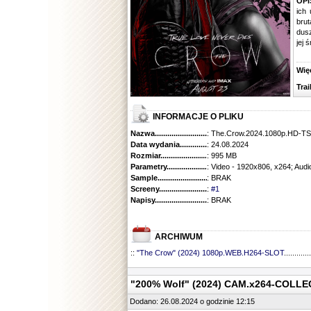
OPI
ich
brut
dusz
jej 
Więcej
Traile
INFORMACJE O PLIKU
Nazwa.............................................
: The.Crow.2024.1080p.HD-
Data wydania......................................
: 24.08.2024
Rozmiar...........................................
: 995 MB
Parametry.........................................
: Video - 1920x806, x264; Audi
Sample............................................
: BRAK
Screeny...........................................
:
#1
Napisy............................................
: BRAK
ARCHIWUM
::
"The Crow" (2024) 1080p.WEB.H264-SLOT
.............
"200% Wolf" (2024) CAM.x264-COLLE
Dodano: 26.08.2024 o godzinie 12:15