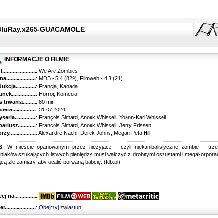
D.BluRay.x265-GUACAMOLE
INFORMACJE O FILMIE
...........................................
: We Are Zombies
............................................
: MDB - 5.4 (829), Filmweb - 4.3 (21)
kcja.........................................
: Francja, Kanada
k...........................................
: Horror, Komedia
trwania......................................
: 80 min.
ra..........................................
: 31.07.2024
ria........................................
: François Simard, Anouk Whissell, Yoann-Karl Whissell
riusz........................................
: François Simard, Anouk Whissell, Jerry Frissen
y...........................................
: Alexandre Nachi, Derek Johns, Megan Peta Hill
S
: W mieście opanowanym przez nieżyjące – czyli niekanibalistyczne zombie – trze
żniaków szukających łatwych pieniędzy musi walczyć z drobnymi oszustami i megakorpora
cą złe zamiary, aby ocalić porwaną babcię. (fdb.pl)
 na........................................
:
r...........................................
:
Obejrzyj zwiastun