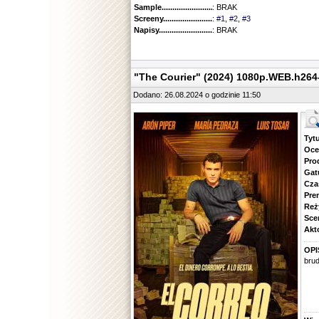
Sample............................................
: BRAK
Screeny...........................................
:
#1
,
#2
,
#3
Napisy............................................
: BRAK
"The Courier" (2024) 1080p.WEB.h26
Dodano: 26.08.2024 o godzinie 11:50
Tytuł.
Ocena.
Produ
Gatune
Czas 
Premie
Reżyse
Scena
Aktorz
OPI
brud