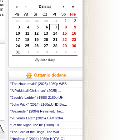
óry
ami
«
‹
Dzisiaj
›
»
lić
Pn
Wt
Śr
Cz
Pt
So
Nie
 za
1
2
27
28
29
30
31
3
4
5
6
7
8
9
10
11
12
13
14
15
16
17
18
19
20
21
22
23
24
25
26
27
28
29
30
31
1
2
3
4
5
6
Wybierz datę
Ostatnio dodane
"The Housemaid" (2025) 1080p.WEB...
"A Pickleball Christmas" (2025) ...
"Jacob's Ladder" (1990) 2160p.UH...
"John Wick" (2014) 2160p.UHD.Blu...
"Alexander" (2004) Revisited.The...
 ::
"28 Years Later" (2025) CAM.x264...
"Let the Right One In" (2008) 10...
"The Lord of the Rings: The War ...
"Nosferatu" (2024) 1080p.HDTS-C1...