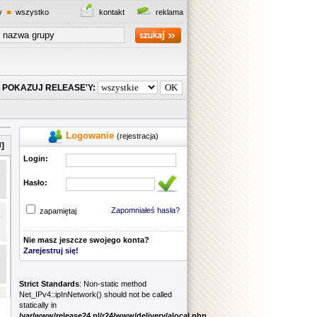
y
wszystko
kontakt
reklama
POKAZUJ RELEASE'Y:
Logowanie
(rejestracja)
]
Login:
Hasło:
Zapomniałeś hasła?
zapamiętaj
Nie masz jeszcze swojego konta?
Zarejestruj się!
Strict Standards
: Non-static method
Net_IPv4::ipInNetwork() should not be called
statically in
/var/www/release24.pl/r24/www/delivery/alocal.php