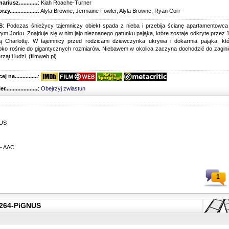
riusz........................................
: Kiah Roache-Turner
y...........................................
: Alyla Browne, Jermaine Fowler, Alyla Browne, Ryan Corr
S
: Podczas śnieżycy tajemniczy obiekt spada z nieba i przebija ścianę apartamentowc
m Jorku. Znajduje się w nim jajo nieznanego gatunku pająka, które zostaje odkryte przez 
nią Charlottę. W tajemnicy przed rodzicami dziewczynka ukrywa i dokarmia pająka, kt
bko rośnie do gigantycznych rozmiarów. Niebawem w okolica zaczyna dochodzić do zagin
rząt i ludzi. (filmweb.pl)
 na........................................
:
r...........................................
:
Obejrzyj zwiastun
NUS
 - AAC
1
.x264-PiGNUS