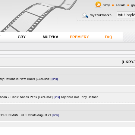
filmy
seriale
gr
wyszukiwarka
E
GRY
MUZYKA
PREMIERY
FAQ
[UKRYJ