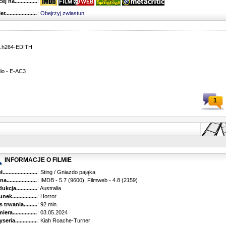
 na........................................
:
r...........................................
:
Obejrzyj zwiastun
B.h264-EDITH
dio - E-AC3
1
INFORMACJE O FILMIE
...........................................
: Sting / Gniazdo pająka
............................................
: IMDB - 5.7 (9600), Filmweb - 4.8 (2159)
kcja.........................................
: Australia
k...........................................
: Horror
trwania......................................
: 92 min.
ra..........................................
: 03.05.2024
ria........................................
: Kiah Roache-Turner