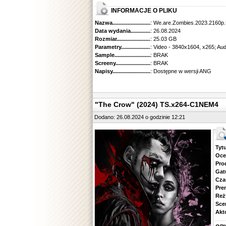
INFORMACJE O PLIKU
Nazwa.............................................
: We.are.Zombies.2023.216
Data wydania......................................
: 26.08.2024
Rozmiar...........................................
: 25.03 GB
Parametry.........................................
: Video - 3840x1604, x265; Au
Sample............................................
: BRAK
Screeny...........................................
: BRAK
Napisy............................................
: Dostępne w wersji ANG
"The Crow" (2024) TS.x264-C1NEM4
Dodano: 26.08.2024 o godzinie 12:21
Tytuł.
Ocena.
Produ
Gatune
Czas 
Premie
Reżyse
Scena
Aktorz