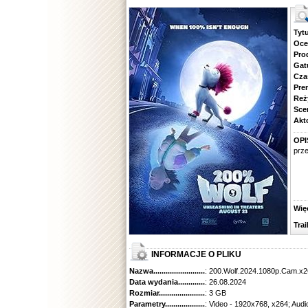
Tytuł.
Ocena.
Produ
Gatune
Czas 
Premie
Reżyse
Scena
Aktorz
OPI
prze
Więcej
Traile
INFORMACJE O PLIKU
Nazwa.............................................
: 200.Wolf.2024.1080p.Cam.
Data wydania......................................
: 26.08.2024
Rozmiar...........................................
: 3 GB
Parametry.........................................
: Video - 1920x768, x264; Audi