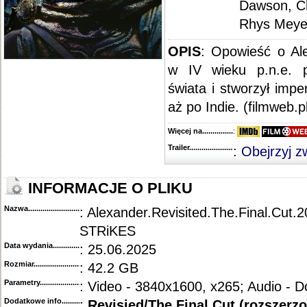
Dawson, Ch
Rhys Meye
OPIS
: Opowieść o Al
w IV wieku p.n.e. p
świata i stworzył impe
aż po Indie. (filmweb.p
Więcej na........................................
:
Trailer...........................................
:
Obejrzyj z
INFORMACJE O PLIKU
Nazwa.............................................
: Alexander.Revisited.The.Final.Cut
STRiKES
Data wydania......................................
: 25.06.2025
Rozmiar...........................................
: 42.2 GB
Parametry.........................................
: Video - 3840x1600, x265; Audio - D
Dodatkowe info....................................
:
Revisied/The Final Cut (rozszerz