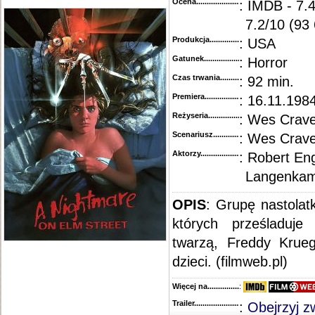
Ocena.............................................
: IMDB - 7.
7.2/10 (93
Produkcja.........................................
: USA
Gatunek...........................................
: Horror
Czas trwania......................................
: 92 min.
Premiera..........................................
: 16.11.198
Reżyseria........................................
: Wes Crav
Scenariusz........................................
: Wes Crav
Aktorzy...........................................
: Robert En
Langenkam
OPIS
: Grupę nastola
których prześladuj
twarzą, Freddy Krue
dzieci. (filmweb.pl)
Więcej na........................................
:
Trailer...........................................
:
Obejrzyj z