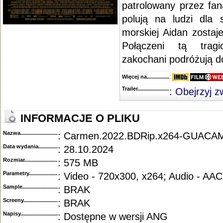
patrolowany przez fa
polują na ludzi dla s
morskiej Aidan zostaj
Połączeni tą tragi
zakochani podróżują do
Więcej na........................................
:
Trailer...........................................
:
Obejrzyj z
INFORMACJE O PLIKU
Nazwa.............................................
: Carmen.2022.BDRip.x264-GUAC
Data wydania......................................
: 28.10.2024
Rozmiar...........................................
: 575 MB
Parametry.........................................
: Video - 720x300, x264; Audio - AAC
Sample............................................
: BRAK
Screeny...........................................
: BRAK
Napisy............................................
: Dostępne w wersji ANG