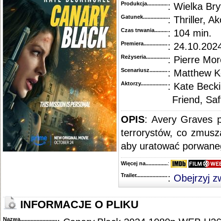
Produkcja.........................................
: Wielka Bry
Gatunek...........................................
: Thriller, Ak
Czas trwania......................................
: 104 min.
Premiera..........................................
: 24.10.202
Reżyseria........................................
: Pierre Mor
Scenariusz........................................
: Matthew 
Aktorzy...........................................
: Kate Beck
Friend, Sa
OPIS
: Avery Graves p
terrorystów, co zmusz
aby uratować porwaneg
Więcej na........................................
:
Trailer...........................................
:
Obejrzyj z
INFORMACJE O PLIKU
Nazwa.............................................