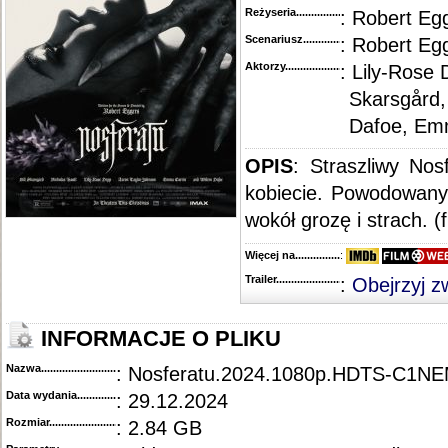
Reżyseria........................................
: Robert Eg
Scenariusz........................................
: Robert Eg
Aktorzy...........................................
: Lily-Rose 
Skarsgård,
Dafoe, Em
OPIS
: Straszliwy Nos
kobiecie. Powodowany
wokół grozę i strach. (
Więcej na........................................
:
Trailer...........................................
:
Obejrzyj z
INFORMACJE O PLIKU
Nazwa.............................................
: Nosferatu.2024.1080p.HDTS-C1N
Data wydania......................................
: 29.12.2024
Rozmiar...........................................
: 2.84 GB