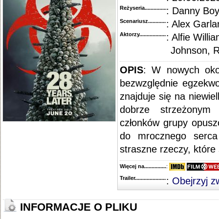
Reżyseria........................................
: Danny Boy
Scenariusz........................................
: Alex Garla
Aktorzy...........................................
: Alfie Will
Johnson, R
OPIS
: W nowych okol
bezwzględnie egzekwo
znajduje się na niewie
dobrze strzeżonym 
członków grupy opusz
do mrocznego serca 
straszne rzeczy, które 
Więcej na........................................
:
Trailer...........................................
:
Obejrzyj z
INFORMACJE O PLIKU