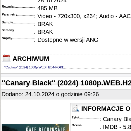
: 28.10.2024
Rozmiar...........................................
: 485 MB
Parametry.........................................
: Video - 720x300, x264; Audio - AAC
Sample............................................
: BRAK
Screeny...........................................
: BRAK
Napisy............................................
: Dostępne w wersji ANG
ARCHIWUM
::
"Cuckoo" (2024) 1080p.WEB.H264-POKE
............................................................................
"Canary Black" (2024) 1080p.WEB.H
Dodano: 24.10.2024 o godzinie 09:26
INFORMACJE O 
Tytuł............................................
: Canary Bl
Ocena.............................................
: IMDB - 5.8