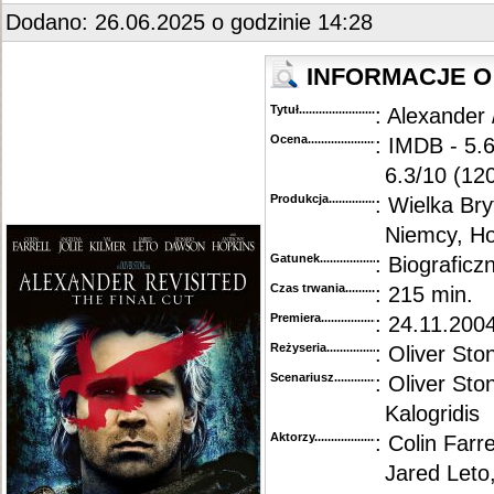
Dodano: 26.06.2025 o godzinie 14:28
INFORMACJE O 
Tytuł............................................
: Alexander 
Ocena.............................................
: IMDB - 5.
6.3/10 (12
Produkcja.........................................
: Wielka Br
Niemcy, Ho
Gatunek...........................................
: Biograficz
Czas trwania......................................
: 215 min.
Premiera..........................................
: 24.11.200
Reżyseria........................................
: Oliver Sto
Scenariusz........................................
: Oliver Sto
Kalogridis
Aktorzy...........................................
: Colin Farre
Jared Leto