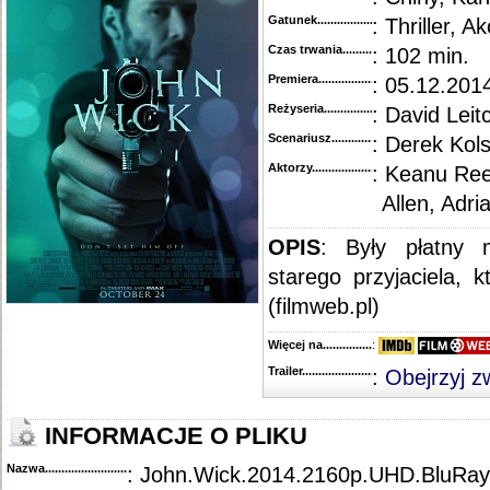
Gatunek...........................................
: Thriller, Ak
Czas trwania......................................
: 102 min.
Premiera..........................................
: 05.12.2014
Reżyseria........................................
: David Leit
Scenariusz........................................
: Derek Kol
Aktorzy...........................................
: Keanu Reev
Allen, Adri
OPIS
: Były płatny 
starego przyjaciela, k
(filmweb.pl)
Więcej na........................................
:
Trailer...........................................
:
Obejrzyj z
INFORMACJE O PLIKU
Nazwa.............................................
: John.Wick.2014.2160p.UHD.BluR