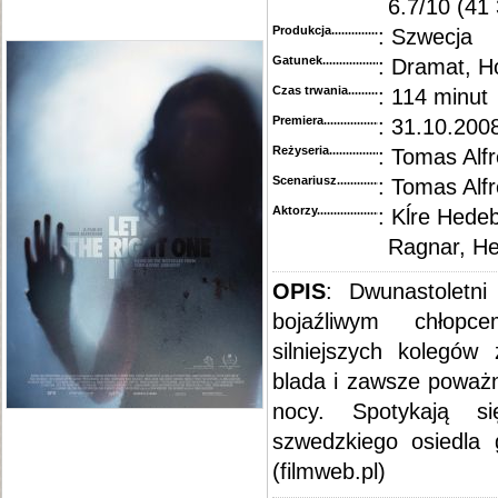
6.7/10 (41
Produkcja.........................................
: Szwecja
Gatunek...........................................
: Dramat, H
Czas trwania......................................
: 114 minut
Premiera..........................................
: 31.10.2008
Reżyseria........................................
: Tomas Alf
Scenariusz........................................
: Tomas Alf
Aktorzy...........................................
: Kĺre Hede
Ragnar, He
OPIS
:
Dwunastoletni
bojaźliwym chłopc
silniejszych kolegów
blada i zawsze poważn
nocy. Spotykają 
szwedzkiego osiedla 
(filmweb.pl)