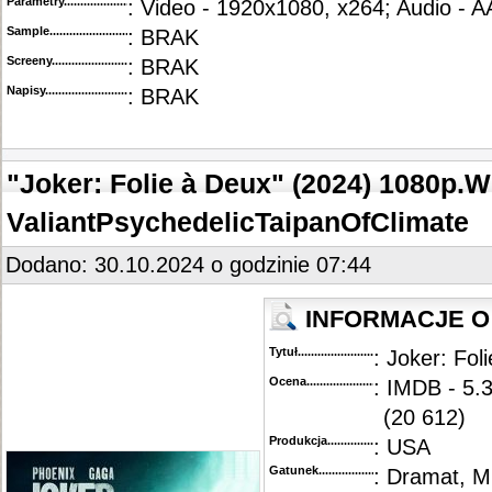
Parametry.........................................
: Video - 1920x1080, x264; Audio - 
Sample............................................
: BRAK
Screeny...........................................
: BRAK
Napisy............................................
: BRAK
"Joker: Folie à Deux" (2024) 1080p.
ValiantPsychedelicTaipanOfClimate
Dodano: 30.10.2024 o godzinie 07:44
INFORMACJE O 
Tytuł............................................
: Joker: Fol
Ocena.............................................
: IMDB - 5.3
(20 612)
Produkcja.........................................
: USA
Gatunek...........................................
: Dramat, M