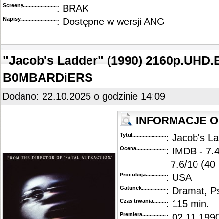
Screeny...........................................
: BRAK
Napisy............................................
: Dostępne w wersji ANG
"Jacob's Ladder" (1990) 2160p.UHD.
B0MBARDiERS
Dodano: 22.10.2025 o godzinie 14:09
INFORMACJE O 
Tytuł............................................
: Jacob's L
Ocena.............................................
: IMDB - 7.
7.6/10 (40
Produkcja.........................................
: USA
Gatunek...........................................
: Dramat, P
Czas trwania......................................
: 115 min.
Premiera..........................................
: 02.11.1990