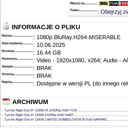
Więcej na........................................
:
Trailer...........................................
:
Obejrzyj z
INFORMACJE O PLIKU
Nazwa.............................................
: 1080p.BluRay.H264-MiSERABLE
Data wydania......................................
: 10.06.2025
Rozmiar...........................................
: 16.44 GB
Parametry.........................................
: Video - 1920x1080, x264; Audio - 
Sample............................................
: BRAK
Screeny...........................................
: BRAK
Napisy............................................
: Dostępne w wersji PL (do innego re
ARCHIWUM
::
"Let the Right One In" (2008) PL.DVDRip.XViD-TCM
............................................................
::
"Let the Right One In" (2008) DVDRip.XviD-VoMiT
................................................................
::
"Let the Right One In" (2008) LIMITED.SUBBED.DVDSCR.XviD-SAPHiRE
.........................