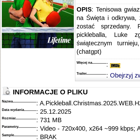
OPIS
: Tenisowa gwia
na Święta i odkrywa, 
zostać sprzedany. 
pickleballa, Luke 
świątecznym turniej
(chatgpt)
Więcej na........................................
:
Trailer...........................................
:
Obejrzyj z
INFORMACJE O PLIKU
Nazwa.............................................
: A.Pickleball.Christmas.2025.WEB.
Data wydania......................................
: 25.12.2025
Rozmiar...........................................
: 731 MB
Parametry.........................................
: Video - 720x400, x264 ~999 kbps; 
Sample............................................
: BRAK