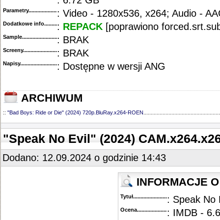
: 6.72 GB
Parametry.........................................
: Video - 1280x536, x264; Audio - A
Dodatkowe info....................................
:
REPACK
[poprawiono forced.srt.su
Sample............................................
: BRAK
Screeny...........................................
: BRAK
Napisy............................................
: Dostępne w wersji ANG
ARCHIWUM
::
"Bad Boys: Ride or Die" (2024) 720p.BluRay.x264-ROEN
....................................................
"Speak No Evil" (2024) CAM.x264.
Dodano: 12.09.2024 o godzinie 14:43
INFORMACJE O 
Tytuł............................................
: Speak No 
Ocena.............................................
: IMDB - 6.6