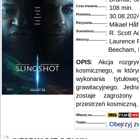
Czas trwania......................................
: 108 min.
Premiera..........................................
: 30.08.202
Reżyseria........................................
: Mikael Hå
Scenariusz........................................
: R. Scott 
Aktorzy...........................................
: Laurence 
Beecham, 
OPIS
: Akcja rozgry
kosmicznego, w który
wykonania tytułow
grawitacyjnego. Jedn
zostaje zagrożony
przestrzeń kosmiczną… 
Więcej na........................................
:
Trailer...........................................
:
Obejrzyj z