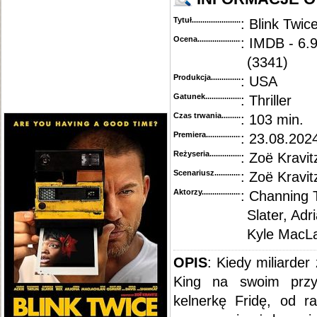
Tytuł............................................
: Blink Twic
Ocena.............................................
: IMDB - 6.9
(3341)
Produkcja.........................................
: USA
Gatunek...........................................
: Thriller
Czas trwania......................................
: 103 min.
Premiera..........................................
: 23.08.202
Reżyseria........................................
: Zoë Kravit
Scenariusz........................................
: Zoë Kravi
Aktorzy...........................................
: Channing 
Slater, Adr
Kyle MacLa
OPIS
: Kiedy miliarder
King na swoim przyj
kelnerkę Fridę, od ra