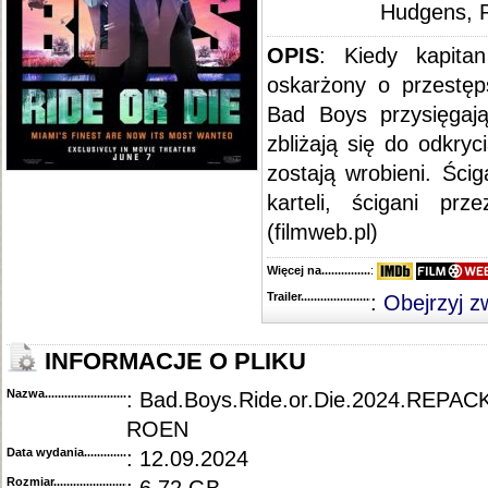
Hudgens, 
OPIS
: Kiedy kapitan
oskarżony o przestęp
Bad Boys przysięgają
zbliżają się do odkry
zostają wrobieni. Ścig
karteli, ścigani pr
(filmweb.pl)
Więcej na........................................
:
Trailer...........................................
:
Obejrzyj z
INFORMACJE O PLIKU
Nazwa.............................................
: Bad.Boys.Ride.or.Die.2024.REPAC
ROEN
Data wydania......................................
: 12.09.2024
Rozmiar...........................................