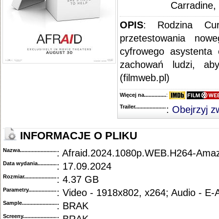
Carradine,
OPIS
: Rodzina Cur
przetestowania now
cyfrowego asystenta 
zachowań ludzi, aby
(filmweb.pl)
Więcej na........................................
:
Trailer...........................................
:
Obejrzyj z
INFORMACJE O PLIKU
Nazwa.............................................
: Afraid.2024.1080p.WEB.H264-Ama
Data wydania......................................
: 17.09.2024
Rozmiar...........................................
: 4.37 GB
Parametry.........................................
: Video - 1918x802, x264; Audio - E
Sample............................................
: BRAK
Screeny...........................................