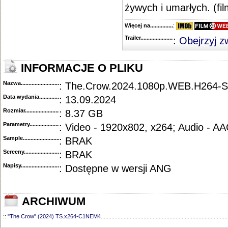
żywych i umarłych. (fi
Więcej na........................................
:
Trailer...........................................
:
Obejrzyj z
INFORMACJE O PLIKU
Nazwa.............................................
: The.Crow.2024.1080p.WEB.H264-
Data wydania......................................
: 13.09.2024
Rozmiar...........................................
: 8.37 GB
Parametry.........................................
: Video - 1920x802, x264; Audio - A
Sample............................................
: BRAK
Screeny...........................................
: BRAK
Napisy............................................
: Dostępne w wersji ANG
ARCHIWUM
::
"The Crow" (2024) TS.x264-C1NEM4
...................................................................................