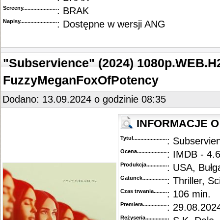
Screeny...........................................
: BRAK
Napisy............................................
: Dostępne w wersji ANG
"Subservience" (2024) 1080p.WEB.H
FuzzyMeganFoxOfPotency
Dodano: 13.09.2024 o godzinie 08:35
INFORMACJE O 
Tytuł............................................
: Subservien
Ocena.............................................
: IMDB - 4.
Produkcja.........................................
: USA, Bułg
Gatunek...........................................
: Thriller, Sc
Czas trwania......................................
: 106 min.
Premiera..........................................
: 29.08.202
Reżyseria........................................