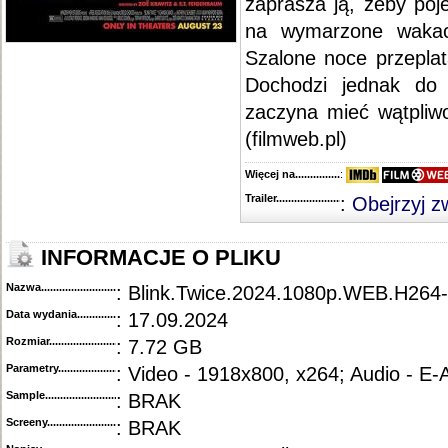
zaprasza ją, żeby poje
na wymarzone wakac
Szalone noce przeplat
Dochodzi jednak do 
zaczyna mieć wątpliwo
(filmweb.pl)
Więcej na........................................
:
Trailer...........................................
:
Obejrzyj z
INFORMACJE O PLIKU
Nazwa.............................................
: Blink.Twice.2024.1080p.WEB.H264-O
Data wydania......................................
: 17.09.2024
Rozmiar...........................................
: 7.72 GB
Parametry.........................................
: Video - 1918x800, x264; Audio - E
Sample............................................
: BRAK
Screeny...........................................
: BRAK