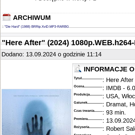
ARCHIWUM
::
"Die Hard" (1988) BRRip.XviD.MP3-RARBG
.........................................................................
"Here After" (2024) 1080p.WEB.h26
Dodano: 13.09.2024 o godzinie 11:14
INFORMACJE O 
Tytuł............................................
: Here After 
Ocena.............................................
: IMDB - 6.0
Produkcja.........................................
: USA, Wło
Gatunek...........................................
: Dramat, H
Czas trwania......................................
: 93 min.
Premiera..........................................
: 13.09.202
Reżyseria........................................
: Robert Sa