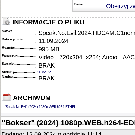
Trailer...........................................
:
Obejrzyj z
INFORMACJE O PLIKU
Nazwa.............................................
: Speak.No.Evil.2024.HDCAM.C1n
Data wydania......................................
: 11.09.2024
Rozmiar...........................................
: 995 MB
Parametry.........................................
: Video - 720x304, x264; Audio - AAC
Sample............................................
: BRAK
Screeny...........................................
:
#1
,
#2
,
#3
Napisy............................................
: BRAK
ARCHIWUM
::
"Speak No Evil" (2024) 1080p.WEB.h264-ETHEL
.................................................................
"Bokser" (2024) 1080p.WEB.h264-ED
Dodano: 12.09.2024 o godzinie 11:14