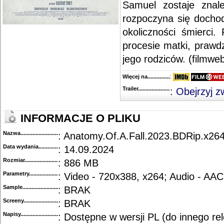
Samuel zostaje znal
rozpoczyna się docho
okoliczności śmierci.
procesie matki, prawdz
jego rodziców. (filmweb
Więcej na........................................
:
Trailer...........................................
:
Obejrzyj z
INFORMACJE O PLIKU
Nazwa.............................................
: Anatomy.Of.A.Fall.2023.BDRip.x2
Data wydania......................................
: 14.09.2024
Rozmiar...........................................
: 886 MB
Parametry.........................................
: Video - 720x388, x264; Audio - AAC
Sample............................................
: BRAK
Screeny...........................................
: BRAK
Napisy............................................
: Dostępne w wersji PL (do innego re