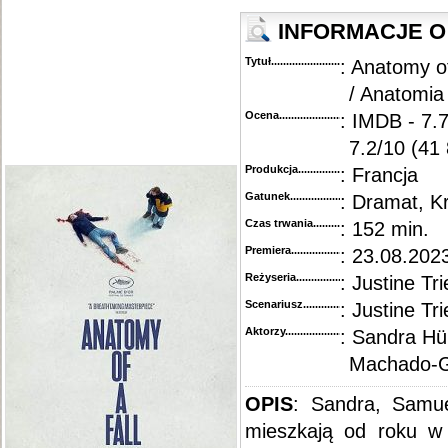
INFORMACJE O 
Tytuł............................................
: Anatomy of
/ Anatomia
Ocena.............................................
: IMDB - 7.
7.2/10 (41
Produkcja.........................................
: Francja
Gatunek...........................................
: Dramat, Kr
Czas trwania......................................
: 152 min.
Premiera..........................................
: 23.08.202
Reżyseria........................................
: Justine Tri
Scenariusz........................................
: Justine Tri
Aktorzy...........................................
: Sandra Hül
Machado-G
OPIS
: Sandra, Samue
mieszkają od roku w o