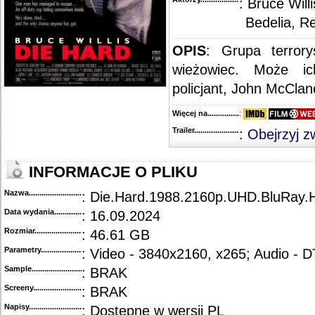
: Bruce Will
Bedelia, R
OPIS
: Grupa terrory
wieżowiec. Może ic
policjant, John McClane
Więcej na........................................
:
Trailer...........................................
:
Obejrzyj z
INFORMACJE O PLIKU
Nazwa.............................................
: Die.Hard.1988.2160p.UHD.BluRay
Data wydania......................................
: 16.09.2024
Rozmiar...........................................
: 46.61 GB
Parametry.........................................
: Video - 3840x2160, x265; Audio -
Sample............................................
: BRAK
Screeny...........................................
: BRAK
Napisy............................................
: Dostępne w wersji PL