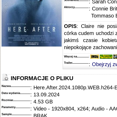
Scenariusz........................................
: Sarah Con
Aktorzy...........................................
: Connie Bri
Tommaso Ba
OPIS
: Claire nie pos
córka cudem uchodzi 
jakimś czasie kobie
niepokojące zachowania
Więcej na........................................
:
Trailer...........................................
:
Obejrzyj z
INFORMACJE O PLIKU
Nazwa.............................................
: Here.After.2024.1080p.WEB.h264
Data wydania......................................
: 13.09.2024
Rozmiar...........................................
: 4.53 GB
Parametry.........................................
: Video - 1920x804, x264; Audio - A
Sample............................................
: BRAK