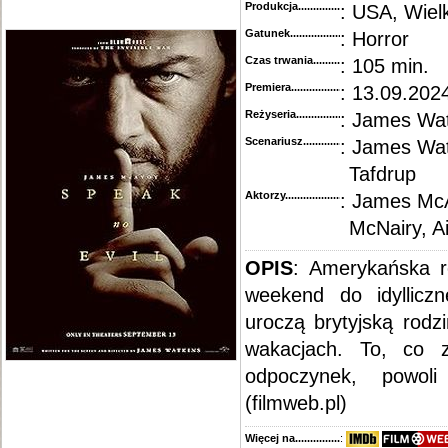
Produkcja.........................................
: USA, Wiel
Gatunek...........................................
: Horror
Czas trwania......................................
: 105 min.
Premiera..........................................
: 13.09.202
Reżyseria........................................
: James Wat
Scenariusz........................................
: James Wat
Tafdrup
Aktorzy...........................................
: James McA
McNairy, Ai
OPIS
: Amerykańska r
weekend do idylliczne
uroczą brytyjską rodz
wakacjach. To, co 
odpoczynek, powol
(filmweb.pl)
Więcej na........................................
: