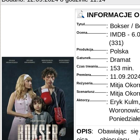
INFORMACJE O 
Tytuł............................................
: Bokser / B
Ocena.............................................
: IMDB - 6.0
(331)
Produkcja.........................................
: Polska
Gatunek...........................................
: Dramat
Czas trwania......................................
: 153 min.
Premiera..........................................
: 11.09.202
Reżyseria........................................
: Mitja Okor
Scenariusz........................................
: Mitja Oko
Aktorzy...........................................
: Eryk Kulm
Woronowicz
Poniedział
OPIS
: Obawiając się
ojca, obiecujący