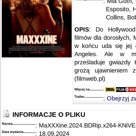
: Mia Goth, 
Esposito, 
Collins, B
OPIS
: Do Hollywood
filmów dla dorosłych,
w końcu uda się jej 
Angeles. Ale w mi
prześladuje gwiazdy 
grożą ujawnieniem zł
(filmweb.pl)
Więcej na........................................
:
Trailer...........................................
:
Obejrzyj z
INFORMACJE O PLIKU
Nazwa.............................................
: MaXXXine.2024.BDRip.x264-KNiV
Data wydania......................................
: 18.09.2024