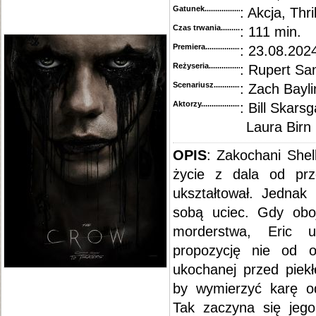
Gatunek...........................................
: Akcja, Thri
Czas trwania......................................
: 111 min.
Premiera..........................................
: 23.08.202
Reżyseria........................................
: Rupert Sa
Scenariusz........................................
: Zach Bayli
Aktorzy...........................................
: Bill Skars
Laura Birn
OPIS
: Zakochani Shel
życie z dala od prz
ukształtował. Jednak
sobą uciec. Gdy oboj
morderstwa, Eric 
propozycję nie od o
ukochanej przed piek
by wymierzyć karę od
Tak zaczyna się jeg