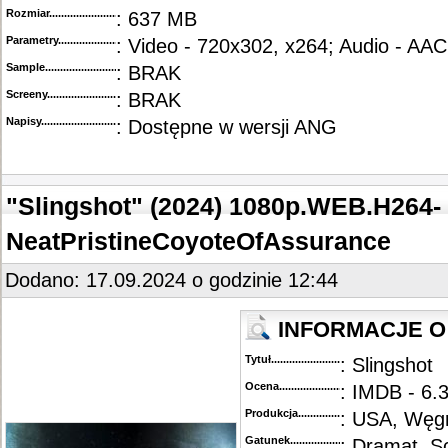
Rozmiar...........................................
: 637 MB
Parametry.........................................
: Video - 720x302, x264; Audio - AAC
Sample............................................
: BRAK
Screeny...........................................
: BRAK
Napisy............................................
: Dostępne w wersji ANG
"Slingshot" (2024) 1080p.WEB.H264-
NeatPristineCoyoteOfAssurance
Dodano: 17.09.2024 o godzinie 12:44
INFORMACJE O 
Tytuł............................................
: Slingshot
Ocena.............................................
: IMDB - 6.3
Produkcja.........................................
: USA, Węgr
Gatunek...........................................
: Dramat, Sc