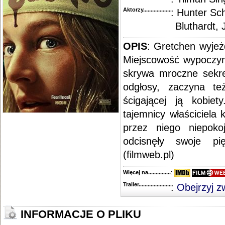
Aktorzy...........................................
: Hunter Sc
Bluthardt,
OPIS
: Gretchen wyjeż
Miejscowość wypoczynk
skrywa mroczne sekre
odgłosy, zaczyna te
ścigającej ją kobie
tajemnicy właściciela
przez niego niepoko
odcisnęły swoje pi
(filmweb.pl)
Więcej na........................................
:
Trailer...........................................
:
Obejrzyj z
INFORMACJE O PLIKU