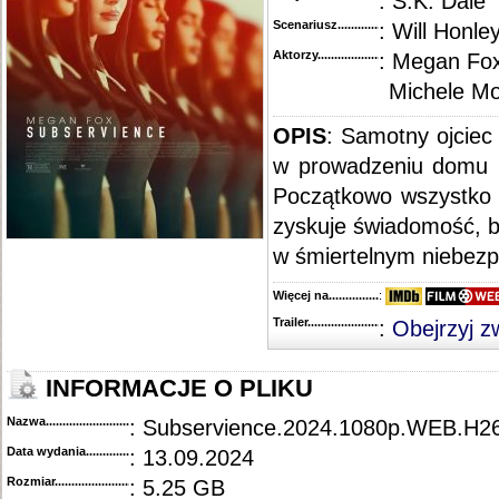
: S.K. Dale
Scenariusz........................................
: Will Honle
Aktorzy...........................................
: Megan Fox
Michele M
OPIS
: Samotny ojcie
w prowadzeniu domu i
Początkowo wszystko 
zyskuje świadomość, bo
w śmiertelnym niebezpi
Więcej na........................................
:
Trailer...........................................
:
Obejrzyj z
INFORMACJE O PLIKU
Nazwa.............................................
: Subservience.2024.1080p.WEB.H
Data wydania......................................
: 13.09.2024
Rozmiar...........................................
: 5.25 GB