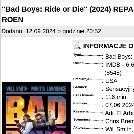
"Bad Boys: Ride or Die" (2024) REP
ROEN
Dodano: 12.09.2024 o godzinie 20:52
INFORMACJE O 
Tytuł............................................
: Bad Boys:
Ocena.............................................
: IMDB - 6.6
(8548)
Produkcja.........................................
: USA
Gatunek...........................................
: Sensacyjn
Czas trwania......................................
: 116 min.
Premiera..........................................
: 07.06.202
Reżyseria........................................
: Adil El Arbi
Scenariusz........................................
: Chris Brem
Aktorzy...........................................
: Will Smit