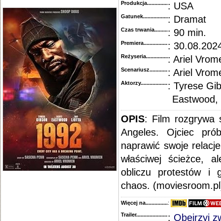
Produkcja.........................................
: USA
Gatunek...........................................
: Dramat
Czas trwania......................................
: 90 min.
Premiera..........................................
: 30.08.202
Reżyseria........................................
: Ariel Vrom
Scenariusz........................................
: Ariel Vro
Aktorzy...........................................
: Tyrese Gib
Eastwood, 
OPIS
: Film rozgrywa
Angeles. Ojciec pró
naprawić swoje relacj
właściwej ścieżce, a
obliczu protestów i 
chaos. (moviesroom.pl
Więcej na........................................
:
Trailer...........................................
:
Obejrzyj z