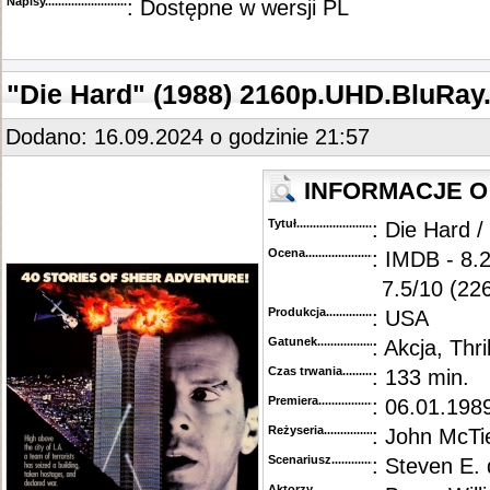
Napisy............................................
: Dostępne w wersji PL
"Die Hard" (1988) 2160p.UHD.BluRa
Dodano: 16.09.2024 o godzinie 21:57
INFORMACJE O 
Tytuł............................................
: Die Hard 
Ocena.............................................
: IMDB - 8.
7.5/10 (22
Produkcja.........................................
: USA
Gatunek...........................................
: Akcja, Thril
Czas trwania......................................
: 133 min.
Premiera..........................................
: 06.01.1989
Reżyseria........................................
: John McTi
Scenariusz........................................
: Steven E.
Aktorzy...........................................