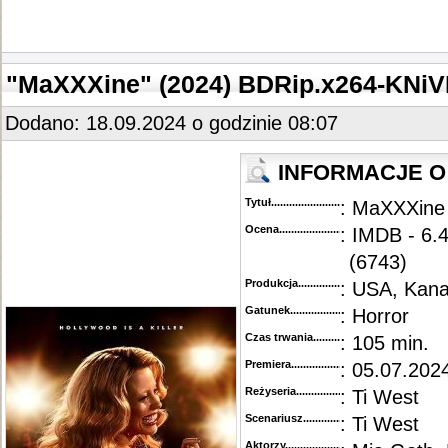
"MaXXXine" (2024) BDRip.x264-KNi
Dodano: 18.09.2024 o godzinie 08:07
INFORMACJE O 
Tytuł............................................
: MaXXXine
Ocena.............................................
: IMDB - 6.4
(6743)
Produkcja.........................................
: USA, Kan
Gatunek...........................................
: Horror
Czas trwania......................................
: 105 min.
Premiera..........................................
: 05.07.202
Reżyseria........................................
: Ti West
Scenariusz........................................
: Ti West
Aktorzy...........................................