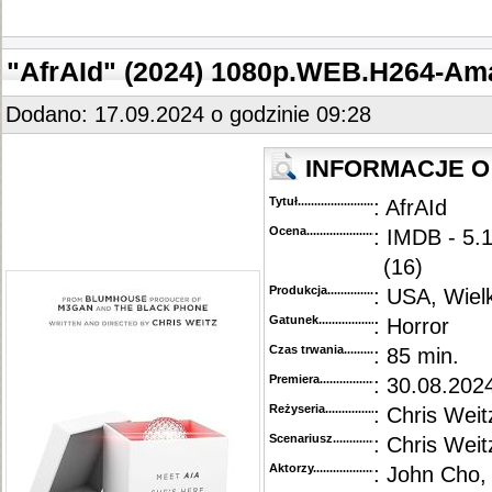
"AfrAId" (2024) 1080p.WEB.H264-Am
Dodano: 17.09.2024 o godzinie 09:28
INFORMACJE O 
Tytuł............................................
: AfrAId
Ocena.............................................
: IMDB - 5.
(16)
Produkcja.........................................
: USA, Wiel
Gatunek...........................................
: Horror
Czas trwania......................................
: 85 min.
Premiera..........................................
: 30.08.202
Reżyseria........................................
: Chris Weit
Scenariusz........................................
: Chris Weit
Aktorzy...........................................
: John Cho,