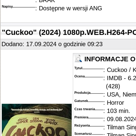
: BRAK
Napisy............................................
: Dostępne w wersji ANG
"Cuckoo" (2024) 1080p.WEB.H264-
Dodano: 17.09.2024 o godzinie 09:23
INFORMACJE O 
Tytuł............................................
: Cuckoo / 
Ocena.............................................
: IMDB - 6.
(428)
Produkcja.........................................
: USA, Nie
Gatunek...........................................
: Horror
Czas trwania......................................
: 103 min.
Premiera..........................................
: 09.08.202
Reżyseria........................................
: Tilman Sin
Scenariusz........................................
: Tilman Sin