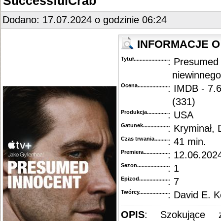
SuccessfulCrab
Dodano: 17.07.2024 o godzinie 06:24
INFORMACJE O
Tytuł............................................
: Presumed 
niewinnego
Ocena.............................................
: IMDB - 7.
(331)
Produkcja.........................................
: USA
Gatunek...........................................
: Kryminał,
Czas trwania......................................
: 41 min.
Premiera..........................................
: 12.06.2024
Sezon.............................................
: 1
Epizod............................................
: 7
Twórcy...........................................
: David E. K
OPIS
: Szokujące 