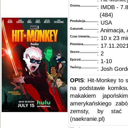
Ocena.............................................
: IMDB - 7.
(484)
Produkcja.........................................
: USA
Gatunek...........................................
: Animacja,
Czas trwania......................................
: 10 x 23 mi
Premiera..........................................
: 17.11.2021
Sezon.............................................
: 2
Epizod............................................
: 1-10
Twórcy...........................................
: Josh Gord
OPIS
: Hit-Monkey to 
na podstawie komiksu
makakiem japońsk
amerykańskiego zabó
zemsty, by stać 
(naekranie.pl)