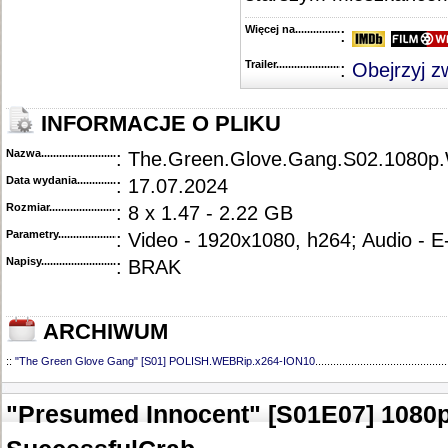
Więcej na........................................
:
Trailer...........................................
:
Obejrzyj z
INFORMACJE O PLIKU
Nazwa.............................................
: The.Green.Glove.Gang.S02.1080
Data wydania......................................
: 17.07.2024
Rozmiar...........................................
: 8 x 1.47 - 2.22 GB
Parametry.........................................
: Video - 1920x1080, h264; Audio - 
Napisy............................................
: BRAK
ARCHIWUM
::
"The Green Glove Gang" [S01] POLISH.WEBRip.x264-ION10
............................................
"Presumed Innocent" [S01E07] 1080