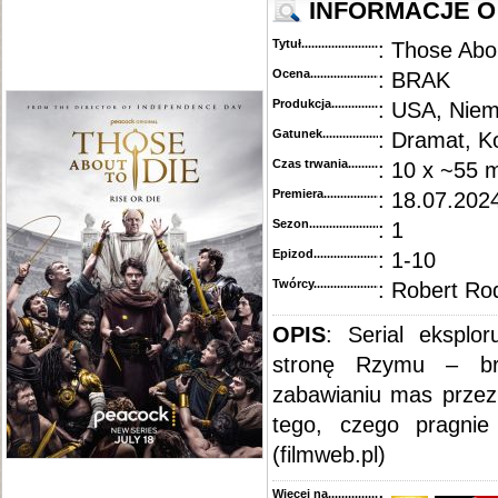
INFORMACJE O
Tytuł............................................
: Those Abo
Ocena.............................................
: BRAK
Produkcja.........................................
: USA, Niem
Gatunek...........................................
: Dramat, 
Czas trwania......................................
: 10 x ~55 m
Premiera..........................................
: 18.07.2024
Sezon.............................................
: 1
Epizod............................................
: 1-10
Twórcy...........................................
: Robert Ro
OPIS
: Serial eksplor
stronę Rzymu – br
zabawianiu mas przez 
tego, czego pragnie 
(filmweb.pl)
Więcej na........................................