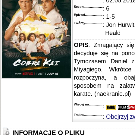
: 02.05.2018
Sezon.............................................
: 6
Epizod............................................
: 1-5
Twórcy...........................................
: Jon Hurwi
Heald
OPIS
: Zmagający się
decyduje się na pono
Tymczasem Daniel z
Miyagiego. Wkrótce
rozpoczyna, a oba
sposobem na załatwi
karate. (naekranie.pl)
Więcej na........................................
:
Trailer...........................................
:
Obejrzyj z
INFORMACJE O PLIKU