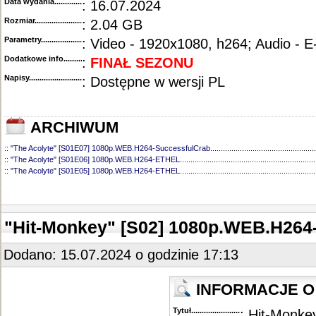
Data wydania......................................
: 16.07.2024
Rozmiar...........................................
: 2.04 GB
Parametry.........................................
: Video - 1920x1080, h264; Audio - 
Dodatkowe info....................................
:
FINAŁ SEZONU
Napisy............................................
: Dostępne w wersji PL
ARCHIWUM
::
"The Acolyte" [S01E07] 1080p.WEB.H264-SuccessfulCrab
..................................................
::
"The Acolyte" [S01E06] 1080p.WEB.H264-ETHEL
................................................................
::
"The Acolyte" [S01E05] 1080p.WEB.H264-ETHEL
................................................................
::
"The Acolyte" [S01E04] 1080p.WEB.H264-LightSaber
...........................................................
::
"The Acolyte" [S01E03] 1080p.WEB.H264-SuccessfulCrab
..................................................
::
"The Acolyte" [S01E01-02] 1080p.WEB.H264-LightSaber
.....................................................
"Hit-Monkey" [S02] 1080p.WEB.H26
Dodano: 15.07.2024 o godzinie 17:13
INFORMACJE O
Tytuł............................................
: Hit-Monke