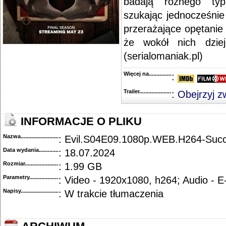
badają różnego typ
szukając jednocześnie
przerażające opętanie
że wokół nich dzie
(serialomaniak.pl)
Więcej na........................................
:
Trailer...........................................
:
Obejrzyj z
INFORMACJE O PLIKU
Nazwa.............................................
: Evil.S04E09.1080p.WEB.H264-Succ
Data wydania......................................
: 18.07.2024
Rozmiar...........................................
: 1.99 GB
Parametry.........................................
: Video - 1920x1080, h264; Audio - 
Napisy............................................
: W trakcie tłumaczenia