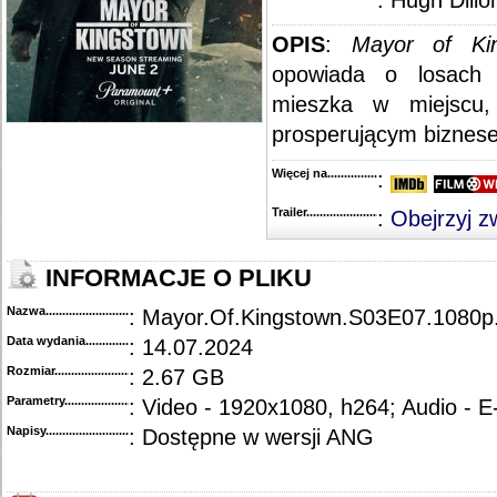
: Hugh Dillo
OPIS
:
Mayor of Ki
opowiada o losach 
mieszka w miejscu
prosperującym biznese
Więcej na........................................
:
Trailer...........................................
:
Obejrzyj z
INFORMACJE O PLIKU
Nazwa.............................................
: Mayor.Of.Kingstown.S03E07.1080
Data wydania......................................
: 14.07.2024
Rozmiar...........................................
: 2.67 GB
Parametry.........................................
: Video - 1920x1080, h264; Audio - 
Napisy............................................
: Dostępne w wersji ANG