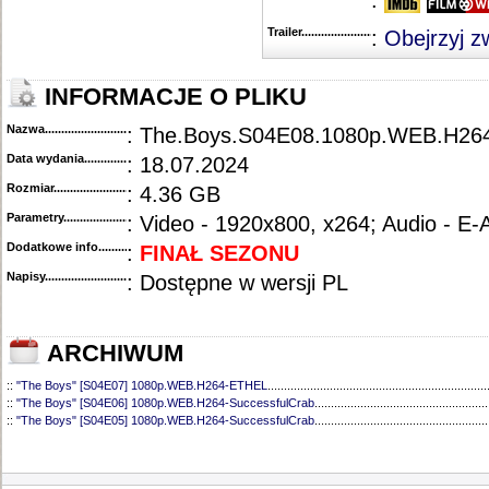
:
Trailer...........................................
:
Obejrzyj z
INFORMACJE O PLIKU
Nazwa.............................................
: The.Boys.S04E08.1080p.WEB.H264
Data wydania......................................
: 18.07.2024
Rozmiar...........................................
: 4.36 GB
Parametry.........................................
: Video - 1920x800, x264; Audio - E
Dodatkowe info....................................
:
FINAŁ SEZONU
Napisy............................................
: Dostępne w wersji PL
ARCHIWUM
::
"The Boys" [S04E07] 1080p.WEB.H264-ETHEL
...................................................................
::
"The Boys" [S04E06] 1080p.WEB.H264-SuccessfulCrab
.....................................................
::
"The Boys" [S04E05] 1080p.WEB.H264-SuccessfulCrab
.....................................................
::
"The Boys" [S04E04] 1080p.WEB.H264-ETHEL
...................................................................
::
"The Boys" [S04E01-03] 1080p.WEB.H264-SuccessfulCrab
................................................
::
"The Boys" [S03E08] 720p.WEB.H264-GLHF
.......................................................................