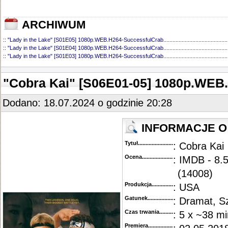
ARCHIWUM
::
"Lady in the Lake" [S01E05] 1080p.WEB.H264-SuccessfulCrab
..........................................
::
"Lady in the Lake" [S01E04] 1080p.WEB.H264-SuccessfulCrab
..........................................
::
"Lady in the Lake" [S01E03] 1080p.WEB.H264-SuccessfulCrab
..........................................
"Cobra Kai" [S06E01-05] 1080p.WEB
Dodano: 18.07.2024 o godzinie 20:28
INFORMACJE O
Tytuł............................................
: Cobra Kai
Ocena.............................................
: IMDB - 8.
(14008)
Produkcja.........................................
: USA
Gatunek...........................................
: Dramat, Sz
Czas trwania......................................
: 5 x ~38 mi
Premiera..........................................