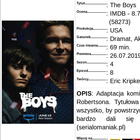
Tytuł............................................
: The Boys
Ocena.............................................
: IMDB - 8.
(58273)
Produkcja.........................................
: USA
Gatunek...........................................
: Dramat, A
Czas trwania......................................
: 69 min.
Premiera..........................................
: 26.07.2019
Sezon.............................................
: 4
Epizod............................................
: 8
Twórcy...........................................
: Eric Kripke
OPIS
: Adaptacja kom
Robertsona. Tytułow
wszystko, by powstrzy
bardzo dali się
(serialomaniak.pl)
Więcej na........................................