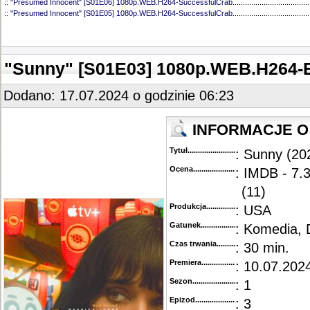
::
"Presumed Innocent" [S01E06] 1080p.WEB.H264-SuccessfulCrab
.....................................
::
"Presumed Innocent" [S01E05] 1080p.WEB.H264-SuccessfulCrab
.....................................
::
"Presumed Innocent" [S01E04] 1080p.WEB.H264-SuccessfulCrab
.....................................
::
"Presumed Innocent" [S01E03] 1080p.WEB.H264-SuccessfulCrab
.....................................
::
"Presumed Innocent" [S01E01-02] 1080p.WEB.H264-SuccessfulCrab
................................
"Sunny" [S01E03] 1080p.WEB.H264
Dodano: 17.07.2024 o godzinie 06:23
INFORMACJE O
Tytuł............................................
: Sunny (20
Ocena.............................................
: IMDB - 7.3
(11)
Produkcja.........................................
: USA
Gatunek...........................................
: Komedia,
Czas trwania......................................
: 30 min.
Premiera..........................................
: 10.07.2024
Sezon.............................................
: 1
Epizod............................................
: 3