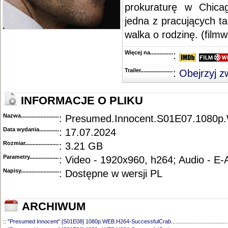
prokuraturę w Chica
jedna z pracujących t
walka o rodzinę. (filmw
Więcej na........................................
:
Trailer...........................................
:
Obejrzyj z
INFORMACJE O PLIKU
Nazwa.............................................
: Presumed.Innocent.S01E07.1080p
Data wydania......................................
: 17.07.2024
Rozmiar...........................................
: 3.21 GB
Parametry.........................................
: Video - 1920x960, h264; Audio - E
Napisy............................................
: Dostępne w wersji PL
ARCHIWUM
::
"Presumed Innocent" [S01E08] 1080p.WEB.H264-SuccessfulCrab
.....................................