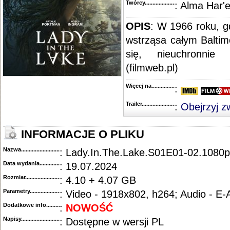
Twórcy...........................................
: Alma Har'e
OPIS
: W 1966 roku, g
wstrząsa całym Baltim
się, nieuchronnie 
(filmweb.pl)
Więcej na........................................
:
Trailer...........................................
:
Obejrzyj z
INFORMACJE O PLIKU
Nazwa.............................................
: Lady.In.The.Lake.S01E01-02.1080
Data wydania......................................
: 19.07.2024
Rozmiar...........................................
: 4.10 + 4.07 GB
Parametry.........................................
: Video - 1918x802, h264; Audio - E
Dodatkowe info....................................
:
NOWOŚĆ
Napisy............................................
: Dostępne w wersji PL