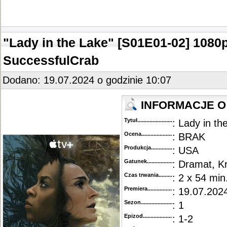
"Lady in the Lake" [S01E01-02] 108
SuccessfulCrab
Dodano: 19.07.2024 o godzinie 10:07
INFORMACJE O
Tytuł............................................
: Lady in th
Ocena.............................................
: BRAK
Produkcja.........................................
: USA
Gatunek...........................................
: Dramat, K
Czas trwania......................................
: 2 x 54 min
Premiera..........................................
: 19.07.2024
Sezon.............................................
: 1
Epizod............................................
: 1-2