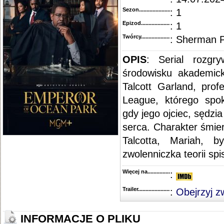
::
"Mayor of Kingstown" [S01E03] 720p.WEB.H264-CAKES
.....................................................
Sezon.............................................
: 1
::
"Mayor of Kingstown" [S01E02] 720p.WEB.h264-GOSSIP
....................................................
::
"Mayor of Kingstown" [S01E01] REAL.720p.WEB.h264-GOSSIP
.........................................
Epizod............................................
: 1
Twórcy...........................................
: Sherman 
OPIS
: Serial rozgry
środowisku akademic
Talcott Garland, prof
League, którego spok
gdy jego ojciec, sędzi
serca. Charakter śmier
Talcotta, Mariah, b
zwolenniczka teorii spi
Więcej na........................................
:
Trailer...........................................
:
Obejrzyj z
INFORMACJE O PLIKU