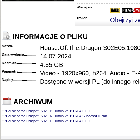
Więcej na........................................
:
Trailer...........................................
:
Obejrzyj z
INFORMACJE O PLIKU
Nazwa.............................................
: House.Of.The.Dragon.S02E05.108
Data wydania......................................
: 14.07.2024
Rozmiar...........................................
: 4.85 GB
Parametry.........................................
: Video - 1920x960, h264; Audio - E
Napisy............................................
: Dostępne w wersji PL (do innego re
ARCHIWUM
::
"House of the Dragon" [S02E08] 1080p.WEB.H264-ETHEL
.................................................
::
"House of the Dragon" [S02E07] 1080p.WEB.H264-SuccessfulCrab
...................................
::
"House of the Dragon" [S02E06] 1080p.WEB.H264-ETHEL
.................................................
::
"House of the Dragon" [S02E04] 1080p.WEB.H264-SuccessfulCrab
...................................
::
"House of the Dragon" [S02E03] 1080p.WEB.H264-SuccessfulCrab
...................................
::
"House of the Dragon" [S02E02] 1080p.WEB.H264-SuccessfulCrab
...................................