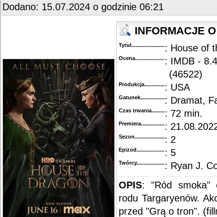
Dodano: 15.07.2024 o godzinie 06:21
INFORMACJE O
Tytuł............................................
: House of 
Ocena.............................................
: IMDB - 8.
(46522)
Produkcja.........................................
: USA
Gatunek...........................................
: Dramat, F
Czas trwania......................................
: 72 min.
Premiera..........................................
: 21.08.2022
Sezon.............................................
: 2
Epizod............................................
: 5
Twórcy...........................................
: Ryan J. C
OPIS
:
"Ród smoka" o
rodu Targaryenów. Akc
przed "Grą o tron". (fi