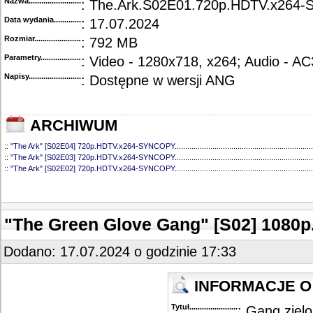
Nazwa.............................................
: The.Ark.S02E01.720p.HDTV.x264
Data wydania......................................
: 17.07.2024
Rozmiar...........................................
: 792 MB
Parametry.........................................
: Video - 1280x718, x264; Audio - AC
Napisy............................................
: Dostępne w wersji ANG
ARCHIWUM
::
"The Ark" [S02E04] 720p.HDTV.x264-SYNCOPY
..................................................................
::
"The Ark" [S02E03] 720p.HDTV.x264-SYNCOPY
..................................................................
::
"The Ark" [S02E02] 720p.HDTV.x264-SYNCOPY
..................................................................
::
"The Ark" [S01E12] 720p.HDTV.x264-SYNCOPY
..................................................................
::
"The Ark" [S01E11] 720p.WEB.h264-ELEANOR
....................................................................
::
"The Ark" [S01E10] 720p.HDTV.x264-SYNCOPY
..................................................................
::
"The Ark" [S01E09] 720p.HDTV.x264-SYNCOPY
..................................................................
"The Green Glove Gang" [S02] 1080
::
"The Ark" [S01E08] 720p.HDTV.x264-SYNCOPY
..................................................................
::
"The Ark" [S01E07] 720p.HDTV.x264-SYNCOPY
..................................................................
::
"The Ark" [S01E06] 720p.HDTV.x264-SYNCOPY
..................................................................
Dodano: 17.07.2024 o godzinie 17:33
::
"The Ark" [S01E05] 720p.HDTV.x264-SYNCOPY
..................................................................
::
"The Ark" [S01E04] 720p.HDTV.x264-SYNCOPY
..................................................................
::
"The Ark" [S01E03] 720p.HDTV.x264-SYNCOPY
..................................................................
INFORMACJE O
::
"The Ark" [S01E02] 720p.HDTV.x264-SYNCOPY
..................................................................
::
"The Ark" [S01E01] 720p.HDTV.x264-SYNCOPY
..................................................................
Tytuł............................................
: Gang ziel