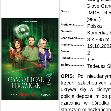
Glove Gan
Ocena.............................................
: IMDB - 6.5
(9891)
Produkcja.........................................
: Polska
Gatunek...........................................
: Komedia, 
Czas trwania......................................
: 8 x ~35 mi
Premiera..........................................
: 19.10.2022
Sezon.............................................
: 2
Epizod............................................
: 1-8
Twórcy...........................................
: Tadeusz Ś
OPIS
:
Po nieudanym
trzech szlachetnych z
ukrywa się w cichy
policja depcze im po 
działania w ośrodku
starszym mieszkańcom.