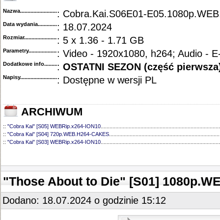
Nazwa.............................................
: Cobra.Kai.S06E01-E05.1080p.WEB
Data wydania......................................
: 18.07.2024
Rozmiar...........................................
: 5 x 1.36 - 1.71 GB
Parametry.........................................
: Video - 1920x1080, h264; Audio - 
Dodatkowe info....................................
:
OSTATNI SEZON (część pierwsza
Napisy............................................
: Dostępne w wersji PL
ARCHIWUM
::
"Cobra Kai" [S05] WEBRip.x264-ION10
.................................................................................
::
"Cobra Kai" [S04] 720p.WEB.H264-CAKES
...........................................................................
::
"Cobra Kai" [S03] WEBRip.x264-ION10
.................................................................................
::
"Cobra Kai" [S01] REPACK.DVDRip.x264-PFa
.....................................................................
::
"Cobra Kai" [S02] DVDRip.x264-PFa
.....................................................................................
::
"Cobra Kai" [S01] DVDRip.x264-PFa
.....................................................................................
::
"Cobra Kai" [S02] WEBRip.x264-iNSPiRiT
.............................................................................
"Those About to Die" [S01] 1080p.
::
"Cobra Kai" [S01] WEB.h264-CONVOY
.................................................................................
Dodano: 18.07.2024 o godzinie 15:12