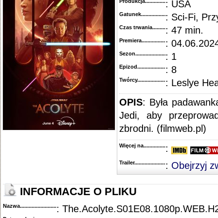
Produkcja.........................................
: USA
Gatunek...........................................
: Sci-Fi, P
Czas trwania......................................
: 47 min.
Premiera..........................................
: 04.06.2024
Sezon.............................................
: 1
Epizod............................................
: 8
Twórcy...........................................
: Leslye He
OPIS
: Była padawanka
Jedi, aby przeprowad
zbrodni. (filmweb.pl)
Więcej na........................................
:
Trailer...........................................
:
Obejrzyj z
INFORMACJE O PLIKU
Nazwa.............................................
: The.Acolyte.S01E08.1080p.WEB.H