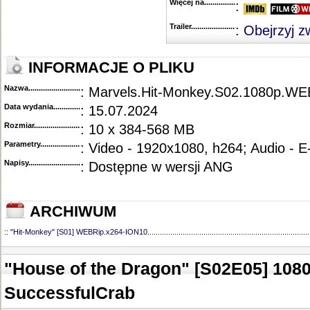
Więcej na........................................
:
Trailer...........................................
:
Obejrzyj z
INFORMACJE O PLIKU
Nazwa.............................................
: Marvels.Hit-Monkey.S02.1080p.W
Data wydania......................................
: 15.07.2024
Rozmiar...........................................
: 10 x 384-568 MB
Parametry.........................................
: Video - 1920x1080, h264; Audio - 
Napisy............................................
: Dostępne w wersji ANG
ARCHIWUM
::
"Hit-Monkey" [S01] WEBRip.x264-ION10
..............................................................................
"House of the Dragon" [S02E05] 10
SuccessfulCrab