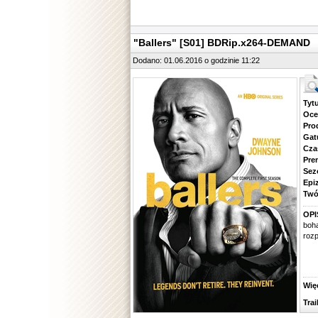
"Ballers" [S01] BDRip.x264-DEMAND
Dodano: 01.06.2016 o godzinie 11:22
Tytuł.
Ocena.
Produ
Gatune
Czas 
Premie
Sezon.
Epizod
Twórcy
OPI
boh
roz
Więcej
Traile