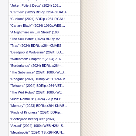
 ::
"Joker: Folie à Deux" (2024) 108...
 ::
"Carmen" (2022) BDRip.x264-GUACA...
 ::
 ::
"Cuckoo" (2024) BDRip.x264-PiGNU...
 ::
"Canary Black" (2024) 1080p.WEB....
 ::
"A Nightmare on Elm Street" (198...
"The Soul Eater" (2024) BDRip.x2...
"Trap" (2024) BDRip.x264-KNiVES
"Deadpool & Wolverine" (2024) BD...
"Watchmen: Chapter I" (2024) 216...
"Borderlands" (2024) BDRip.x264-...
"The Substance" (2024) 1080p.WEB...
"Reagan" (2024) 1080p.WEB.H264-V...
"Twisters" (2024) BDRip.x264-VET...
"The Wild Robot" (2024) 1080p.WE...
"Alien: Romulus" (2024) 720p.WEB...
"Memory" (2023) BDRip.x264-KNiVE...
"Kinds of Kindness" (2024) BDRip...
"Beetlejuice Beetlejuice" (2024)...
"Azrael" (2024) 1080p.WEB.H264-S...
"Megalopolis" (2024) TS.x264-SUN...