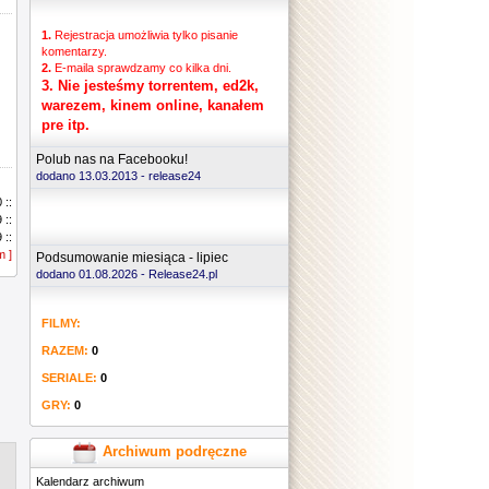
1.
Rejestracja umożliwia tylko pisanie
komentarzy.
2.
E-maila sprawdzamy co kilka dni.
3.
Nie jesteśmy torrentem, ed2k,
warezem, kinem online, kanałem
pre itp.
Polub nas na Facebooku!
dodano 13.03.2013 -
release24
 ::
 ::
 ::
m ]
 ::
Podsumowanie miesiąca - lipiec
 ::
dodano 01.08.2026 - Release24.pl
 ::
 ::
FILMY:
 ::
 ::
RAZEM:
0
 ::
 ::
SERIALE:
0
 ::
GRY:
0
 ::
 ::
 ::
Archiwum podręczne
 ::
Kalendarz archiwum
 ::