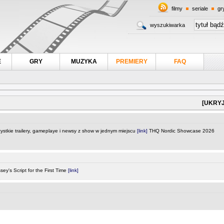
filmy
seriale
gr
wyszukiwarka
E
GRY
MUZYKA
PREMIERY
FAQ
[UKRYJ