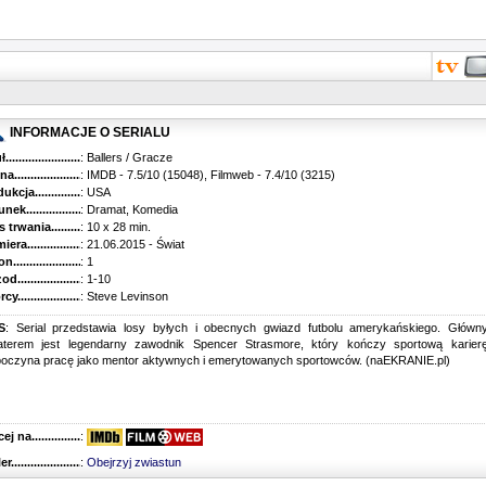
INFORMACJE O SERIALU
...........................................
: Ballers / Gracze
............................................
: IMDB - 7.5/10 (15048), Filmweb - 7.4/10 (3215)
kcja.........................................
: USA
k...........................................
: Dramat, Komedia
trwania......................................
: 10 x 28 min.
ra..........................................
: 21.06.2015 - Świat
............................................
: 1
............................................
: 1-10
...........................................
: Steve Levinson
S
: Serial przedstawia losy byłych i obecnych gwiazd futbolu amerykańskiego. Główn
aterem jest legendarny zawodnik Spencer Strasmore, który kończy sportową karierę
poczyna pracę jako mentor aktywnych i emerytowanych sportowców. (naEKRANIE.pl)
 na........................................
:
r...........................................
:
Obejrzyj zwiastun