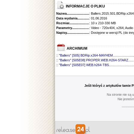
INFORMACJE O PLIKU
Nazwa.............................................
: Ballers.2015.S01.BDRip.x2
Data wydania......................................
: 01.06.2016
Rozmiar...........................................
: 10 x 210-330 MB
Parametry.........................................
: Video - 720x404, x264; Audio
Napisy............................................
: Dostępne w wersji PL (do inn
ARCHIWUM
::
"Ballers" [S05] BDRip.x264-MAYHEM
.......................
::
"Ballers" [S05E08] PROPER.WEB.H264-STARZ
......
::
"Ballers" [S05E07] WEB.h264-TBS
............................
::
"Ballers" [S05E06] WEB.H264-STARZ
......................
::
"Ballers" [S05E05] WEB.H264-STARZ
......................
::
"Ballers" [S05E04] WEB.H264-iNSiDiOUS
................
::
"Ballers" [S05E03] WEBRip.x264-ION10
...................
Jeśli któryś z artykułów łamie
::
"Ballers" [S05E02] WEBRip.x264-ION10
...................
::
"Ballers" [S05E01] WEBRip.x264-ION10
...................
Na stronie nie są 
::
"Ballers" [S04] BDRip.x264-SAiNTS
..........................
Nie jesteśm
::
"Ballers" [S04E09] WEB.h264-CONVOY
...................
----------
::
"Ballers" [S04E08] WEB.H264-MEMENTO
...............
::
"Ballers" [S04E07] WEB.h264-CONVOY
...................
::
"Ballers" [S04E06] WEB.h264-CONVOY
...................
::
"Ballers" [S04E05] WEB.h264-CONVOY
...................
::
"Ballers" [S04E04] WEB.h264-CONVOY
...................
::
"Ballers" [S04E03] 720p.HDTV.x264-aAF
..................