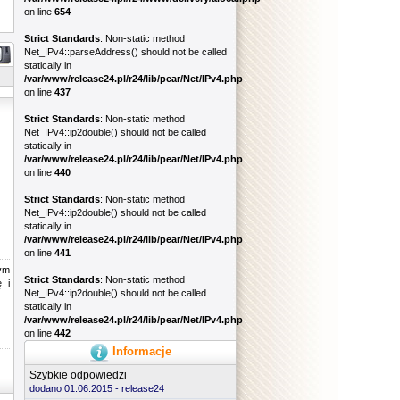
on line
654
Strict Standards
: Non-static method
Net_IPv4::parseAddress() should not be called
statically in
/var/www/release24.pl/r24/lib/pear/Net/IPv4.php
on line
437
Strict Standards
: Non-static method
Net_IPv4::ip2double() should not be called
statically in
/var/www/release24.pl/r24/lib/pear/Net/IPv4.php
on line
440
Strict Standards
: Non-static method
Net_IPv4::ip2double() should not be called
statically in
/var/www/release24.pl/r24/lib/pear/Net/IPv4.php
on line
441
ym
Strict Standards
: Non-static method
 i
Net_IPv4::ip2double() should not be called
statically in
/var/www/release24.pl/r24/lib/pear/Net/IPv4.php
on line
442
Informacje
Szybkie odpowiedzi
dodano 01.06.2015 -
release24