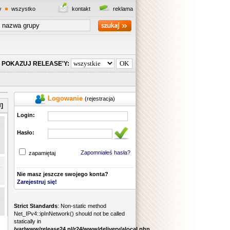
y
wszystko
kontakt
reklama
POKAZUJ RELEASE'Y:
Logowanie
(rejestracja)
]
Login:
Hasło:
Zapomniałeś hasła?
zapamiętaj
Nie masz jeszcze swojego konta?
Zarejestruj się!
Strict Standards
: Non-static method
Net_IPv4::ipInNetwork() should not be called
statically in
/var/www/release24.pl/r24/www/delivery/alocal.php