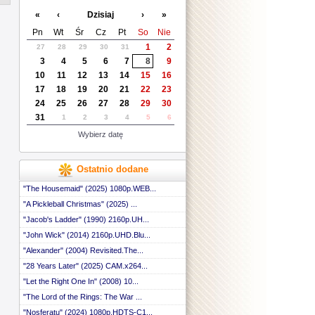
 ::
«
‹
Dzisiaj
›
»
 ::
 ::
Pn
Wt
Śr
Cz
Pt
So
Nie
 ::
1
2
27
28
29
30
31
 ::
3
4
5
6
7
8
9
 ::
 ::
10
11
12
13
14
15
16
 ::
17
18
19
20
21
22
23
 ::
24
25
26
27
28
29
30
 ::
31
1
2
3
4
5
6
 ::
 ::
Wybierz datę
 ::
 ::
 ::
Ostatnio dodane
 ::
 ::
"The Housemaid" (2025) 1080p.WEB...
 ::
"A Pickleball Christmas" (2025) ...
 ::
"Jacob's Ladder" (1990) 2160p.UH...
 ::
 ::
"John Wick" (2014) 2160p.UHD.Blu...
 ::
"Alexander" (2004) Revisited.The...
 ::
 ::
"28 Years Later" (2025) CAM.x264...
 ::
"Let the Right One In" (2008) 10...
 ::
"The Lord of the Rings: The War ...
 ::
 ::
"Nosferatu" (2024) 1080p.HDTS-C1...