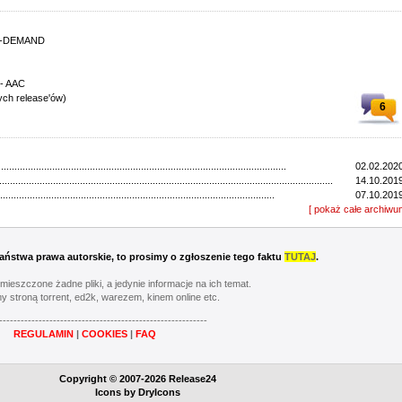
64-DEMAND
 - AAC
ych release'ów)
6
...........................................................................................................
02.02.2020
............................................................................................................................
14.10.2019
......................................................................................................
07.10.2019
............................................................................................................
[ pokaż całe archiwu
30.09.2019
............................................................................................................
23.09.2019
..................................................................................................................
16.09.2019
...............................................................................................................
09.09.2019
 Państwa prawa autorskie, to prosimy o zgłoszenie tego faktu
TUTAJ
.
...............................................................................................................
30.08.2019
...............................................................................................................
26.08.2019
umieszczone żadne pliki, a jedynie informacje na ich temat.
........................................................................................................
06.02.2019
y stroną torrent, ed2k, warezem, kinem online etc.
...............................................................................................................
08.10.2018
----------------------------------------------------------
...................................................................................................................
01.10.2018
REGULAMIN
|
COOKIES
|
FAQ
...............................................................................................................
24.09.2018
...............................................................................................................
17.09.2018
...............................................................................................................
10.09.2018
Copyright © 2007-2026 Release24
...............................................................................................................
02.09.2018
Icons by
DryIcons
................................................................................................................
27.08.2018