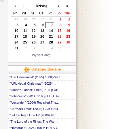
 ::
«
‹
Dzisiaj
›
»
 ::
 ::
Pn
Wt
Śr
Cz
Pt
So
Nie
 ::
1
2
27
28
29
30
31
 ::
3
4
5
6
7
8
9
 ::
 ::
10
11
12
13
14
15
16
 ::
17
18
19
20
21
22
23
 ::
24
25
26
27
28
29
30
 ::
31
1
2
3
4
5
6
 ::
 ::
Wybierz datę
 ::
 ::
 ::
Ostatnio dodane
 ::
 ::
"The Housemaid" (2025) 1080p.WEB...
 ::
"A Pickleball Christmas" (2025) ...
 ::
"Jacob's Ladder" (1990) 2160p.UH...
 ::
 ::
"John Wick" (2014) 2160p.UHD.Blu...
 ::
"Alexander" (2004) Revisited.The...
 ::
 ::
"28 Years Later" (2025) CAM.x264...
 ::
"Let the Right One In" (2008) 10...
 ::
"The Lord of the Rings: The War ...
 ::
 ::
"Nosferatu" (2024) 1080p.HDTS-C1...