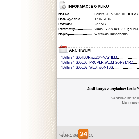
INFORMACJE O PLIKU
Nazwa.............................................
: Ballers.2015.S02E01.HDTV.
Data wydania......................................
: 17.07.2016
Rozmiar...........................................
: 227 MB
Parametry.........................................
: Video - 720x404, x264; Audio
Napisy............................................
: W trakcie tłumaczenia
ARCHIWUM
::
"Ballers" [S05] BDRip.x264-MAYHEM
.......................
::
"Ballers" [S05E08] PROPER.WEB.H264-STARZ
......
::
"Ballers" [S05E07] WEB.h264-TBS
............................
::
"Ballers" [S05E06] WEB.H264-STARZ
......................
::
"Ballers" [S05E05] WEB.H264-STARZ
......................
::
"Ballers" [S05E04] WEB.H264-iNSiDiOUS
................
::
"Ballers" [S05E03] WEBRip.x264-ION10
...................
Jeśli któryś z artykułów łamie
::
"Ballers" [S05E02] WEBRip.x264-ION10
...................
::
"Ballers" [S05E01] WEBRip.x264-ION10
...................
Na stronie nie są 
::
"Ballers" [S04] BDRip.x264-SAiNTS
..........................
Nie jesteśm
::
"Ballers" [S04E09] WEB.h264-CONVOY
...................
----------
::
"Ballers" [S04E08] WEB.H264-MEMENTO
...............
::
"Ballers" [S04E07] WEB.h264-CONVOY
...................
::
"Ballers" [S04E06] WEB.h264-CONVOY
...................
::
"Ballers" [S04E05] WEB.h264-CONVOY
...................
::
"Ballers" [S04E04] WEB.h264-CONVOY
...................
::
"Ballers" [S04E03] 720p.HDTV.x264-aAF
..................