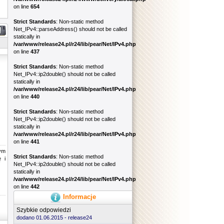
on line
654
Strict Standards
: Non-static method
Net_IPv4::parseAddress() should not be called
statically in
/var/www/release24.pl/r24/lib/pear/Net/IPv4.php
on line
437
Strict Standards
: Non-static method
Net_IPv4::ip2double() should not be called
statically in
/var/www/release24.pl/r24/lib/pear/Net/IPv4.php
on line
440
Strict Standards
: Non-static method
Net_IPv4::ip2double() should not be called
statically in
/var/www/release24.pl/r24/lib/pear/Net/IPv4.php
on line
441
ym
Strict Standards
: Non-static method
 i
Net_IPv4::ip2double() should not be called
statically in
/var/www/release24.pl/r24/lib/pear/Net/IPv4.php
on line
442
Informacje
Szybkie odpowiedzi
dodano 01.06.2015 -
release24