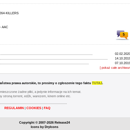
x264-KILLERS
 - AAC
5
...........................................................................................................
02.02.2020
............................................................................................................................
14.10.2019
......................................................................................................
07.10.2019
............................................................................................................
[ pokaż całe archiwu
30.09.2019
............................................................................................................
23.09.2019
..................................................................................................................
16.09.2019
...............................................................................................................
09.09.2019
 Państwa prawa autorskie, to prosimy o zgłoszenie tego faktu
TUTAJ
.
...............................................................................................................
30.08.2019
...............................................................................................................
26.08.2019
umieszczone żadne pliki, a jedynie informacje na ich temat.
........................................................................................................
06.02.2019
y stroną torrent, ed2k, warezem, kinem online etc.
...............................................................................................................
08.10.2018
----------------------------------------------------------
...................................................................................................................
01.10.2018
REGULAMIN
|
COOKIES
|
FAQ
...............................................................................................................
24.09.2018
...............................................................................................................
17.09.2018
...............................................................................................................
10.09.2018
Copyright © 2007-2026 Release24
...............................................................................................................
02.09.2018
Icons by
DryIcons
................................................................................................................
27.08.2018