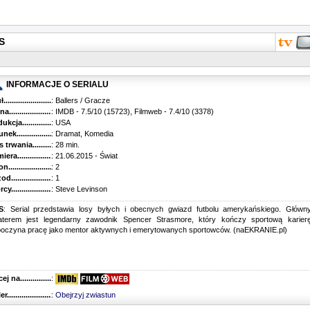
S
INFORMACJE O SERIALU
...........................................
: Ballers / Gracze
............................................
: IMDB - 7.5/10 (15723), Filmweb - 7.4/10 (3378)
kcja.........................................
: USA
k...........................................
: Dramat, Komedia
trwania......................................
: 28 min.
ra..........................................
: 21.06.2015 - Świat
............................................
: 2
............................................
: 1
...........................................
: Steve Levinson
S
: Serial przedstawia losy byłych i obecnych gwiazd futbolu amerykańskiego. Główn
aterem jest legendarny zawodnik Spencer Strasmore, który kończy sportową karierę
poczyna pracę jako mentor aktywnych i emerytowanych sportowców. (naEKRANIE.pl)
 na........................................
:
r...........................................
:
Obejrzyj zwiastun