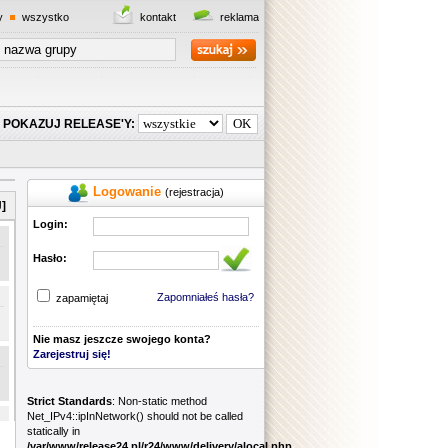
y
wszystko
kontakt
reklama
POKAZUJ RELEASE'Y:
Logowanie
(rejestracja)
]
Login:
Hasło:
Zapomniałeś hasła?
zapamiętaj
Nie masz jeszcze swojego konta?
Zarejestruj się!
Strict Standards
: Non-static method
Net_IPv4::ipInNetwork() should not be called
statically in
/var/www/release24.pl/r24/www/delivery/alocal.php