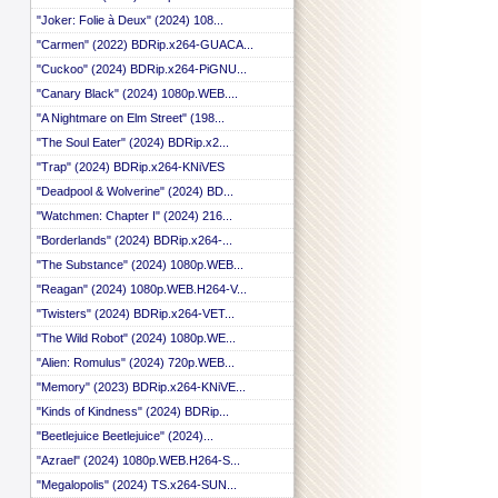
 ::
"Joker: Folie à Deux" (2024) 108...
 ::
"Carmen" (2022) BDRip.x264-GUACA...
 ::
 ::
"Cuckoo" (2024) BDRip.x264-PiGNU...
 ::
"Canary Black" (2024) 1080p.WEB....
 ::
"A Nightmare on Elm Street" (198...
"The Soul Eater" (2024) BDRip.x2...
"Trap" (2024) BDRip.x264-KNiVES
"Deadpool & Wolverine" (2024) BD...
"Watchmen: Chapter I" (2024) 216...
"Borderlands" (2024) BDRip.x264-...
"The Substance" (2024) 1080p.WEB...
"Reagan" (2024) 1080p.WEB.H264-V...
"Twisters" (2024) BDRip.x264-VET...
"The Wild Robot" (2024) 1080p.WE...
"Alien: Romulus" (2024) 720p.WEB...
"Memory" (2023) BDRip.x264-KNiVE...
"Kinds of Kindness" (2024) BDRip...
"Beetlejuice Beetlejuice" (2024)...
"Azrael" (2024) 1080p.WEB.H264-S...
"Megalopolis" (2024) TS.x264-SUN...