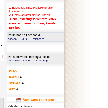
1.
Rejestracja umożliwia tylko pisanie
komentarzy.
2.
E-maila sprawdzamy co kilka dni.
3.
Nie jesteśmy torrentem, ed2k,
warezem, kinem online, kanałem
pre itp.
Polub nas na Facebooku!
dodano 13.03.2013 -
release24
 ::
 ::
 ::
m ]
 ::
Podsumowanie miesiąca - lipiec
 ::
dodano 01.08.2026 - Release24.pl
 ::
 ::
FILMY:
 ::
 ::
RAZEM:
0
 ::
 ::
SERIALE:
0
 ::
GRY:
0
 ::
 ::
 ::
Archiwum podręczne
 ::
Kalendarz archiwum
 ::