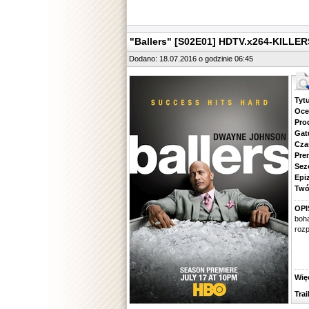
"Ballers" [S02E01] HDTV.x264-KILLER
Dodano: 18.07.2016 o godzinie 06:45
Tytuł.
Ocena.
Produ
Gatune
Czas 
Premie
Sezon.
Epizod
Twórcy
OPI
boh
roz
Więcej
Traile