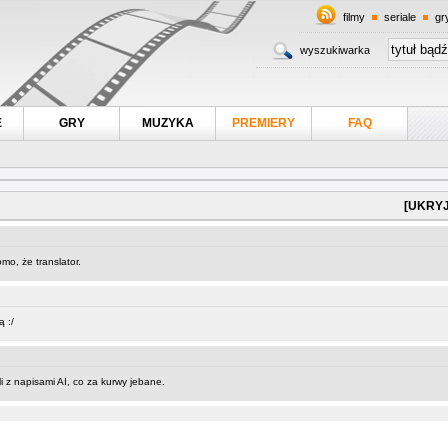
filmy
seriale
gr
wyszukiwarka
E
GRY
MUZYKA
PREMIERY
FAQ
[UKRYJ