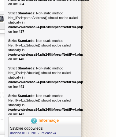
on line
654
Strict Standards
: Non-static method
Net_IPv4::parseAddress() should not be called
statically in
/var/www/release24.pl/r24/lib/pear/Net/IPv4.php
on line
437
Strict Standards
: Non-static method
Net_IPv4::ip2double() should not be called
statically in
/var/www/release24.pl/r24/lib/pear/Net/IPv4.php
on line
440
Strict Standards
: Non-static method
Net_IPv4::ip2double() should not be called
statically in
/var/www/release24.pl/r24/lib/pear/Net/IPv4.php
on line
441
ym
Strict Standards
: Non-static method
 i
Net_IPv4::ip2double() should not be called
statically in
/var/www/release24.pl/r24/lib/pear/Net/IPv4.php
on line
442
Informacje
Szybkie odpowiedzi
dodano 01.06.2015 -
release24