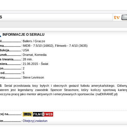
S
INFORMACJE O SERIALU
...........................................
: Ballers / Gracze
............................................
: IMDB - 7.5/10 (16802), Filmweb - 7.4/10 (3635)
kcja.........................................
: USA
k...........................................
: Dramat, Komedia
trwania......................................
: 28 min.
ra..........................................
: 21.06.2015 - Świat
............................................
: 2
............................................
: 5
...........................................
: Steve Levinson
S
: Serial przedstawia losy byłych i obecnych gwiazd futbolu amerykańskiego. Główn
aterem jest legendarny zawodnik Spencer Strasmore, który kończy sportową karierę
poczyna pracę jako mentor aktywnych i emerytowanych sportowców. (naEKRANIE.pl)
 na........................................
:
r...........................................
:
Obejrzyj zwiastun