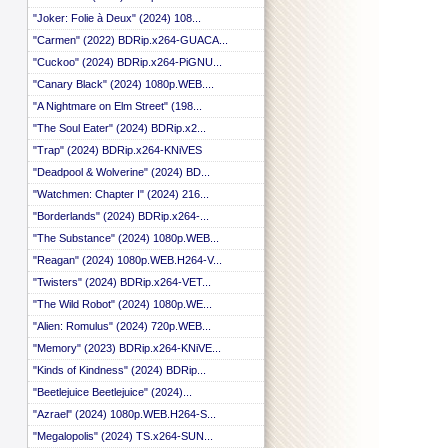
 ::
"Joker: Folie à Deux" (2024) 108...
 ::
"Carmen" (2022) BDRip.x264-GUACA...
 ::
 ::
"Cuckoo" (2024) BDRip.x264-PiGNU...
 ::
"Canary Black" (2024) 1080p.WEB....
 ::
"A Nightmare on Elm Street" (198...
"The Soul Eater" (2024) BDRip.x2...
"Trap" (2024) BDRip.x264-KNiVES
"Deadpool & Wolverine" (2024) BD...
"Watchmen: Chapter I" (2024) 216...
"Borderlands" (2024) BDRip.x264-...
"The Substance" (2024) 1080p.WEB...
"Reagan" (2024) 1080p.WEB.H264-V...
"Twisters" (2024) BDRip.x264-VET...
"The Wild Robot" (2024) 1080p.WE...
"Alien: Romulus" (2024) 720p.WEB...
"Memory" (2023) BDRip.x264-KNiVE...
"Kinds of Kindness" (2024) BDRip...
"Beetlejuice Beetlejuice" (2024)...
"Azrael" (2024) 1080p.WEB.H264-S...
"Megalopolis" (2024) TS.x264-SUN...