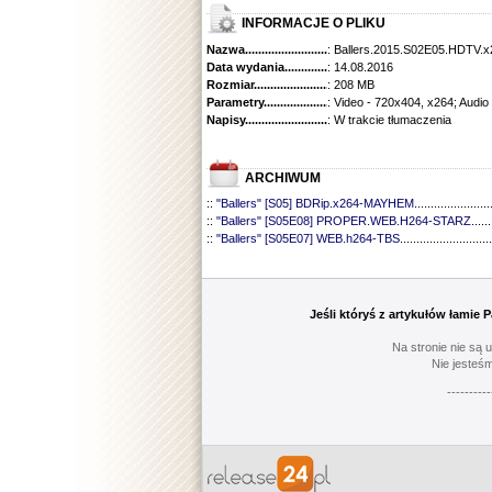
INFORMACJE O PLIKU
Nazwa.............................................
: Ballers.2015.S02E05.HDTV.
Data wydania......................................
: 14.08.2016
Rozmiar...........................................
: 208 MB
Parametry.........................................
: Video - 720x404, x264; Audio
Napisy............................................
: W trakcie tłumaczenia
ARCHIWUM
::
"Ballers" [S05] BDRip.x264-MAYHEM
.......................
::
"Ballers" [S05E08] PROPER.WEB.H264-STARZ
......
::
"Ballers" [S05E07] WEB.h264-TBS
............................
::
"Ballers" [S05E06] WEB.H264-STARZ
......................
::
"Ballers" [S05E05] WEB.H264-STARZ
......................
::
"Ballers" [S05E04] WEB.H264-iNSiDiOUS
................
::
"Ballers" [S05E03] WEBRip.x264-ION10
...................
Jeśli któryś z artykułów łamie
::
"Ballers" [S05E02] WEBRip.x264-ION10
...................
::
"Ballers" [S05E01] WEBRip.x264-ION10
...................
Na stronie nie są 
::
"Ballers" [S04] BDRip.x264-SAiNTS
..........................
Nie jesteśm
::
"Ballers" [S04E09] WEB.h264-CONVOY
...................
----------
::
"Ballers" [S04E08] WEB.H264-MEMENTO
...............
::
"Ballers" [S04E07] WEB.h264-CONVOY
...................
::
"Ballers" [S04E06] WEB.h264-CONVOY
...................
::
"Ballers" [S04E05] WEB.h264-CONVOY
...................
::
"Ballers" [S04E04] WEB.h264-CONVOY
...................
::
"Ballers" [S04E03] 720p.HDTV.x264-aAF
..................