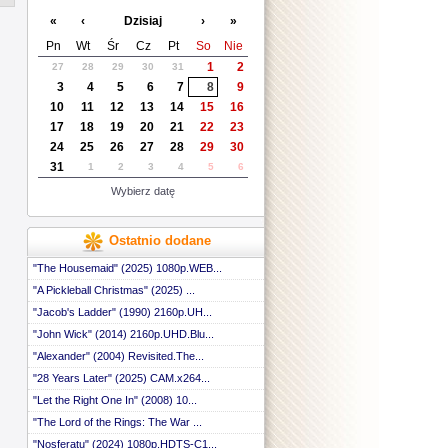
 ::
«
‹
Dzisiaj
›
»
 ::
 ::
Pn
Wt
Śr
Cz
Pt
So
Nie
 ::
1
2
27
28
29
30
31
 ::
3
4
5
6
7
8
9
 ::
 ::
10
11
12
13
14
15
16
 ::
17
18
19
20
21
22
23
 ::
24
25
26
27
28
29
30
 ::
31
1
2
3
4
5
6
 ::
 ::
Wybierz datę
 ::
 ::
 ::
Ostatnio dodane
 ::
 ::
"The Housemaid" (2025) 1080p.WEB...
 ::
"A Pickleball Christmas" (2025) ...
 ::
"Jacob's Ladder" (1990) 2160p.UH...
 ::
 ::
"John Wick" (2014) 2160p.UHD.Blu...
 ::
"Alexander" (2004) Revisited.The...
 ::
 ::
"28 Years Later" (2025) CAM.x264...
 ::
"Let the Right One In" (2008) 10...
 ::
"The Lord of the Rings: The War ...
 ::
 ::
"Nosferatu" (2024) 1080p.HDTS-C1...