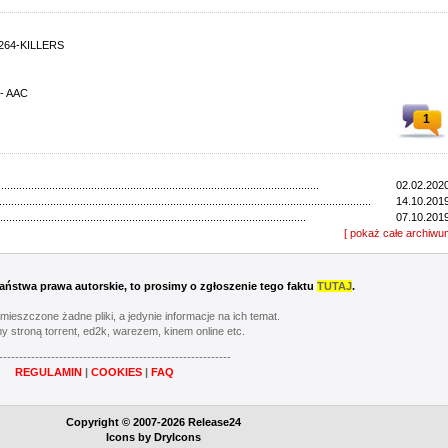
x264-KILLERS
 - AAC
1
...........................................................................................................
02.02.2020
............................................................................................................................
14.10.2019
......................................................................................................
07.10.2019
............................................................................................................
[ pokaż całe archiwu
30.09.2019
............................................................................................................
23.09.2019
..................................................................................................................
16.09.2019
...............................................................................................................
09.09.2019
 Państwa prawa autorskie, to prosimy o zgłoszenie tego faktu
TUTAJ
.
...............................................................................................................
30.08.2019
...............................................................................................................
26.08.2019
umieszczone żadne pliki, a jedynie informacje na ich temat.
........................................................................................................
06.02.2019
y stroną torrent, ed2k, warezem, kinem online etc.
...............................................................................................................
08.10.2018
----------------------------------------------------------
...................................................................................................................
01.10.2018
REGULAMIN
|
COOKIES
|
FAQ
...............................................................................................................
24.09.2018
...............................................................................................................
17.09.2018
...............................................................................................................
10.09.2018
Copyright © 2007-2026 Release24
...............................................................................................................
02.09.2018
Icons by
DryIcons
................................................................................................................
27.08.2018