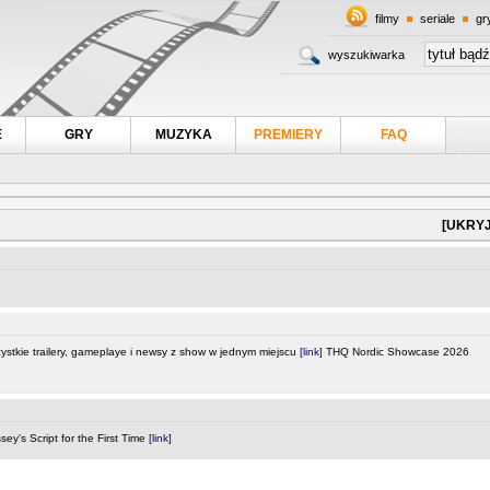
filmy
seriale
gr
wyszukiwarka
E
GRY
MUZYKA
PREMIERY
FAQ
[UKRYJ