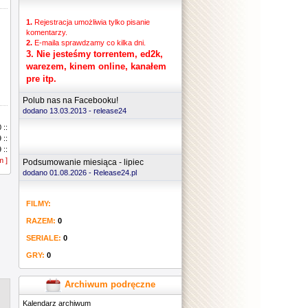
1.
Rejestracja umożliwia tylko pisanie
komentarzy.
2.
E-maila sprawdzamy co kilka dni.
3.
Nie jesteśmy torrentem, ed2k,
warezem, kinem online, kanałem
pre itp.
Polub nas na Facebooku!
dodano 13.03.2013 -
release24
 ::
 ::
 ::
m ]
 ::
Podsumowanie miesiąca - lipiec
 ::
dodano 01.08.2026 - Release24.pl
 ::
 ::
FILMY:
 ::
 ::
RAZEM:
0
 ::
 ::
SERIALE:
0
 ::
GRY:
0
 ::
 ::
 ::
Archiwum podręczne
 ::
Kalendarz archiwum
 ::