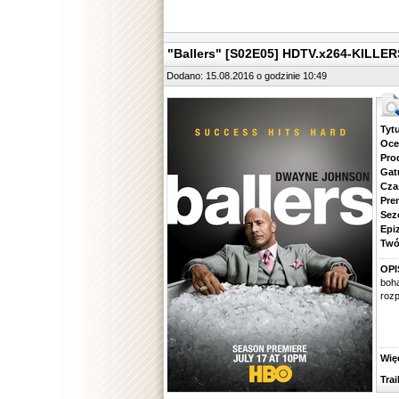
"Ballers" [S02E05] HDTV.x264-KILLER
Dodano: 15.08.2016 o godzinie 10:49
Tytuł.
Ocena.
Produ
Gatune
Czas 
Premie
Sezon.
Epizod
Twórcy
OPI
boh
roz
Więcej
Traile