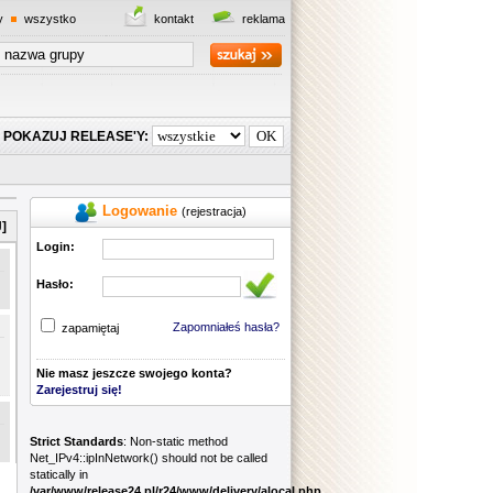
y
wszystko
kontakt
reklama
POKAZUJ RELEASE'Y:
Logowanie
(rejestracja)
]
Login:
Hasło:
Zapomniałeś hasła?
zapamiętaj
Nie masz jeszcze swojego konta?
Zarejestruj się!
Strict Standards
: Non-static method
Net_IPv4::ipInNetwork() should not be called
statically in
/var/www/release24.pl/r24/www/delivery/alocal.php