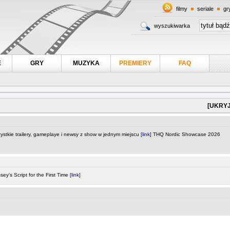
filmy
seriale
gr
wyszukiwarka
E
GRY
MUZYKA
PREMIERY
FAQ
[UKRYJ