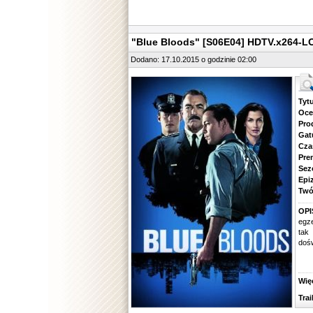
"Blue Bloods" [S06E04] HDTV.x264-L
Dodano: 17.10.2015 o godzinie 02:00
Tytuł.
Ocena.
Produ
Gatune
Czas 
Premie
Sezon.
Epizod
Twórcy
OPI
egze
tak
dośw
Więcej
Traile