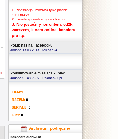
1.
Rejestracja umożliwia tylko pisanie
komentarzy.
2.
E-maila sprawdzamy co kilka dni.
3.
Nie jesteśmy torrentem, ed2k,
warezem, kinem online, kanałem
pre itp.
Polub nas na Facebooku!
dodano 13.03.2013 -
release24
 ::
 ::
 ::
m ]
 ::
Podsumowanie miesiąca - lipiec
 ::
dodano 01.08.2026 - Release24.pl
 ::
 ::
FILMY:
 ::
 ::
RAZEM:
0
 ::
 ::
SERIALE:
0
 ::
GRY:
0
 ::
 ::
 ::
Archiwum podręczne
 ::
Kalendarz archiwum
 ::