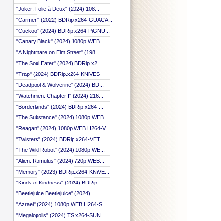
 ::
"Joker: Folie à Deux" (2024) 108...
 ::
"Carmen" (2022) BDRip.x264-GUACA...
 ::
 ::
"Cuckoo" (2024) BDRip.x264-PiGNU...
 ::
"Canary Black" (2024) 1080p.WEB....
 ::
 ::
"A Nightmare on Elm Street" (198...
 ::
"The Soul Eater" (2024) BDRip.x2...
 ::
"Trap" (2024) BDRip.x264-KNiVES
 ::
 ::
"Deadpool & Wolverine" (2024) BD...
 ::
"Watchmen: Chapter I" (2024) 216...
 ::
"Borderlands" (2024) BDRip.x264-...
 ::
 ::
"The Substance" (2024) 1080p.WEB...
 ::
"Reagan" (2024) 1080p.WEB.H264-V...
 ::
 ::
"Twisters" (2024) BDRip.x264-VET...
 ::
"The Wild Robot" (2024) 1080p.WE...
 ::
"Alien: Romulus" (2024) 720p.WEB...
 ::
 ::
"Memory" (2023) BDRip.x264-KNiVE...
 ::
"Kinds of Kindness" (2024) BDRip...
 ::
"Beetlejuice Beetlejuice" (2024)...
 ::
 ::
"Azrael" (2024) 1080p.WEB.H264-S...
 ::
"Megalopolis" (2024) TS.x264-SUN...
 ::