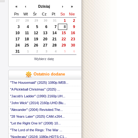
 ::
«
‹
Dzisiaj
›
»
 ::
 ::
Pn
Wt
Śr
Cz
Pt
So
Nie
 ::
1
2
27
28
29
30
31
 ::
3
4
5
6
7
8
9
 ::
 ::
10
11
12
13
14
15
16
 ::
17
18
19
20
21
22
23
 ::
24
25
26
27
28
29
30
 ::
31
1
2
3
4
5
6
 ::
 ::
Wybierz datę
 ::
 ::
 ::
Ostatnio dodane
 ::
 ::
"The Housemaid" (2025) 1080p.WEB...
 ::
"A Pickleball Christmas" (2025) ...
 ::
"Jacob's Ladder" (1990) 2160p.UH...
 ::
 ::
"John Wick" (2014) 2160p.UHD.Blu...
 ::
"Alexander" (2004) Revisited.The...
 ::
 ::
"28 Years Later" (2025) CAM.x264...
 ::
"Let the Right One In" (2008) 10...
 ::
"The Lord of the Rings: The War ...
 ::
 ::
"Nosferatu" (2024) 1080p.HDTS-C1...