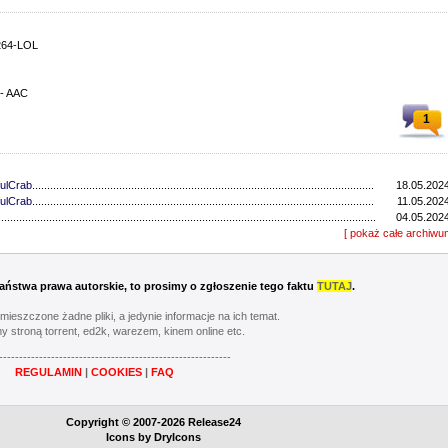
264-LOL
 - AAC
1
ulCrab
..................................................................................................................................
18.05.2024
ulCrab
..................................................................................................................................
11.05.2024
...............................................................................................................................
04.05.2024
...............................................................................................................................
[ pokaż całe archiwu
27.04.2024
ulCrab
..................................................................................................................................
13.04.2024
...............................................................................................................................
06.04.2024
ulCrab
..................................................................................................................................
16.03.2024
 Państwa prawa autorskie, to prosimy o zgłoszenie tego faktu
TUTAJ
.
Y
..................................................................................................................................
02.03.2024
...............................................................................................................................
24.02.2024
umieszczone żadne pliki, a jedynie informacje na ich temat.
...............................................................................................................................
17.02.2024
y stroną torrent, ed2k, warezem, kinem online etc.
............................................................................................................................
20.05.2023
----------------------------------------------------------
............................................................................................................................
13.05.2023
REGULAMIN
|
COOKIES
|
FAQ
............................................................................................................................
06.05.2023
............................................................................................................................
22.04.2023
Y
..................................................................................................................................
08.04.2023
Copyright © 2007-2026 Release24
............................................................................................................................
01.04.2023
Icons by
DryIcons
...............................................................................................................................
11.03.2023