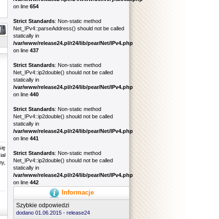
on line
654
Strict Standards
: Non-static method
Net_IPv4::parseAddress() should not be called
statically in
/var/www/release24.pl/r24/lib/pear/Net/IPv4.php
on line
437
Strict Standards
: Non-static method
Net_IPv4::ip2double() should not be called
statically in
/var/www/release24.pl/r24/lib/pear/Net/IPv4.php
on line
440
Strict Standards
: Non-static method
Net_IPv4::ip2double() should not be called
statically in
/var/www/release24.pl/r24/lib/pear/Net/IPv4.php
on line
441
się
Strict Standards
: Non-static method
iał
Net_IPv4::ip2double() should not be called
y,
statically in
/var/www/release24.pl/r24/lib/pear/Net/IPv4.php
on line
442
Informacje
Szybkie odpowiedzi
dodano 01.06.2015 -
release24