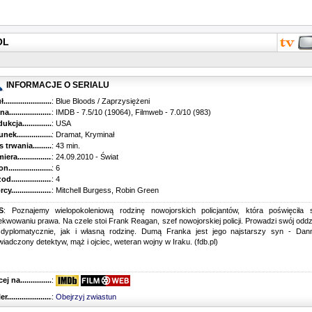
OL
INFORMACJE O SERIALU
...........................................
: Blue Bloods / Zaprzysiężeni
............................................
: IMDB - 7.5/10 (19064), Filmweb - 7.0/10 (983)
kcja.........................................
: USA
k...........................................
: Dramat, Kryminał
trwania......................................
: 43 min.
ra..........................................
: 24.09.2010 - Świat
............................................
: 6
............................................
: 4
...........................................
: Mitchell Burgess, Robin Green
S
: Poznajemy wielopokoleniową rodzinę nowojorskich policjantów, która poświęciła 
kwowaniu prawa. Na czele stoi Frank Reagan, szef nowojorskiej policji. Prowadzi swój oddz
 dyplomatycznie, jak i własną rodzinę. Dumą Franka jest jego najstarszy syn - Dann
iadczony detektyw, mąż i ojciec, weteran wojny w Iraku. (fdb.pl)
 na........................................
:
r...........................................
:
Obejrzyj zwiastun