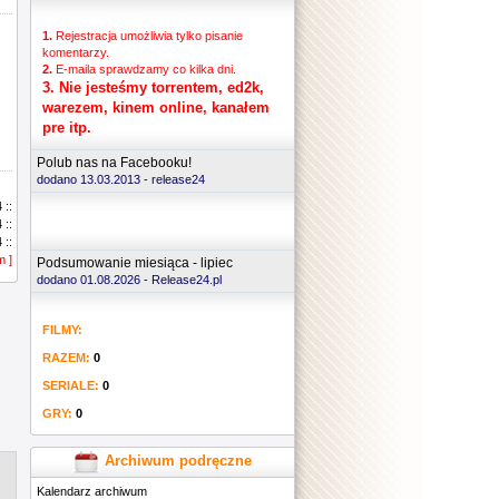
1.
Rejestracja umożliwia tylko pisanie
komentarzy.
2.
E-maila sprawdzamy co kilka dni.
3.
Nie jesteśmy torrentem, ed2k,
warezem, kinem online, kanałem
pre itp.
Polub nas na Facebooku!
dodano 13.03.2013 -
release24
 ::
 ::
 ::
m ]
 ::
Podsumowanie miesiąca - lipiec
 ::
dodano 01.08.2026 - Release24.pl
 ::
 ::
FILMY:
 ::
 ::
RAZEM:
0
 ::
 ::
SERIALE:
0
 ::
GRY:
0
 ::
 ::
 ::
Archiwum podręczne
 ::
Kalendarz archiwum
 ::