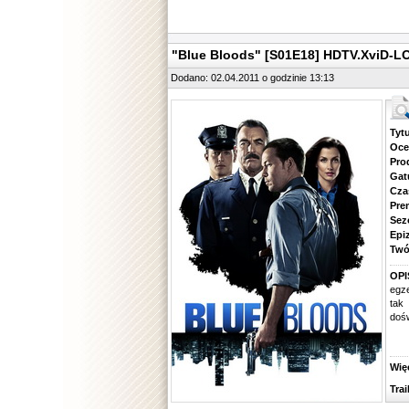
"Blue Bloods" [S01E18] HDTV.XviD-L
Dodano: 02.04.2011 o godzinie 13:13
Tytuł.
Ocena.
Produ
Gatune
Czas 
Premie
Sezon.
Epizod
Twórcy
OPI
egze
tak
dośw
Więcej
Traile