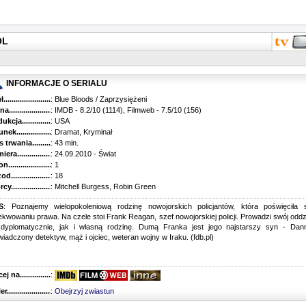
OL
INFORMACJE O SERIALU
...........................................
: Blue Bloods / Zaprzysiężeni
............................................
: IMDB - 8.2/10 (1114), Filmweb - 7.5/10 (156)
kcja.........................................
: USA
k...........................................
: Dramat, Kryminał
trwania......................................
: 43 min.
ra..........................................
: 24.09.2010 - Świat
............................................
: 1
............................................
: 18
...........................................
: Mitchell Burgess, Robin Green
S
: Poznajemy wielopokoleniową rodzinę nowojorskich policjantów, która poświęciła 
kwowaniu prawa. Na czele stoi Frank Reagan, szef nowojorskiej policji. Prowadzi swój oddz
 dyplomatycznie, jak i własną rodzinę. Dumą Franka jest jego najstarszy syn - Dann
iadczony detektyw, mąż i ojciec, weteran wojny w Iraku. (fdb.pl)
 na........................................
:
r...........................................
:
Obejrzyj zwiastun