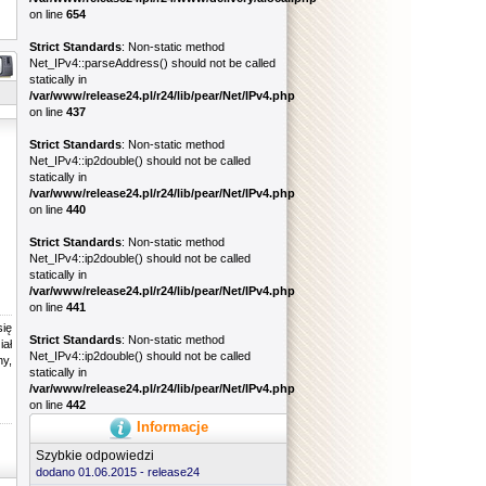
on line
654
Strict Standards
: Non-static method
Net_IPv4::parseAddress() should not be called
statically in
/var/www/release24.pl/r24/lib/pear/Net/IPv4.php
on line
437
Strict Standards
: Non-static method
Net_IPv4::ip2double() should not be called
statically in
/var/www/release24.pl/r24/lib/pear/Net/IPv4.php
on line
440
Strict Standards
: Non-static method
Net_IPv4::ip2double() should not be called
statically in
/var/www/release24.pl/r24/lib/pear/Net/IPv4.php
on line
441
się
Strict Standards
: Non-static method
iał
Net_IPv4::ip2double() should not be called
y,
statically in
/var/www/release24.pl/r24/lib/pear/Net/IPv4.php
on line
442
Informacje
Szybkie odpowiedzi
dodano 01.06.2015 -
release24