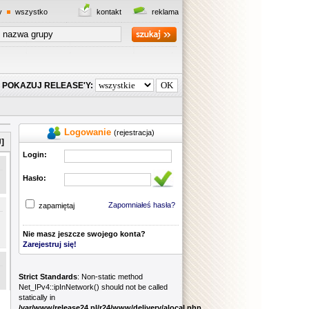
y
wszystko
kontakt
reklama
POKAZUJ RELEASE'Y:
Logowanie
(rejestracja)
]
Login:
Hasło:
Zapomniałeś hasła?
zapamiętaj
Nie masz jeszcze swojego konta?
Zarejestruj się!
Strict Standards
: Non-static method
Net_IPv4::ipInNetwork() should not be called
statically in
/var/www/release24.pl/r24/www/delivery/alocal.php