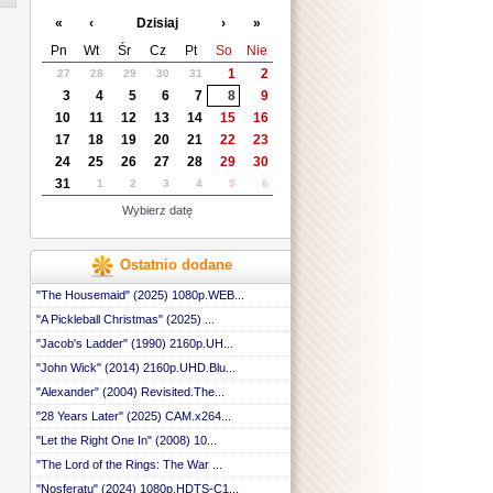
 ::
«
‹
Dzisiaj
›
»
 ::
 ::
Pn
Wt
Śr
Cz
Pt
So
Nie
 ::
1
2
27
28
29
30
31
 ::
3
4
5
6
7
8
9
 ::
 ::
10
11
12
13
14
15
16
 ::
17
18
19
20
21
22
23
 ::
24
25
26
27
28
29
30
 ::
31
1
2
3
4
5
6
 ::
 ::
Wybierz datę
 ::
 ::
 ::
Ostatnio dodane
 ::
 ::
"The Housemaid" (2025) 1080p.WEB...
 ::
"A Pickleball Christmas" (2025) ...
 ::
"Jacob's Ladder" (1990) 2160p.UH...
 ::
 ::
"John Wick" (2014) 2160p.UHD.Blu...
 ::
"Alexander" (2004) Revisited.The...
 ::
 ::
"28 Years Later" (2025) CAM.x264...
 ::
"Let the Right One In" (2008) 10...
 ::
"The Lord of the Rings: The War ...
 ::
 ::
"Nosferatu" (2024) 1080p.HDTS-C1...