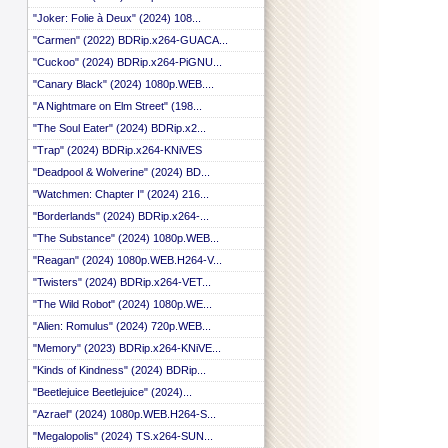
 ::
"Joker: Folie à Deux" (2024) 108...
 ::
"Carmen" (2022) BDRip.x264-GUACA...
 ::
 ::
"Cuckoo" (2024) BDRip.x264-PiGNU...
 ::
"Canary Black" (2024) 1080p.WEB....
 ::
 ::
"A Nightmare on Elm Street" (198...
 ::
"The Soul Eater" (2024) BDRip.x2...
 ::
"Trap" (2024) BDRip.x264-KNiVES
 ::
 ::
"Deadpool & Wolverine" (2024) BD...
 ::
"Watchmen: Chapter I" (2024) 216...
 ::
"Borderlands" (2024) BDRip.x264-...
 ::
 ::
"The Substance" (2024) 1080p.WEB...
 ::
"Reagan" (2024) 1080p.WEB.H264-V...
 ::
 ::
"Twisters" (2024) BDRip.x264-VET...
 ::
"The Wild Robot" (2024) 1080p.WE...
 ::
"Alien: Romulus" (2024) 720p.WEB...
 ::
 ::
"Memory" (2023) BDRip.x264-KNiVE...
 ::
"Kinds of Kindness" (2024) BDRip...
 ::
"Beetlejuice Beetlejuice" (2024)...
 ::
 ::
"Azrael" (2024) 1080p.WEB.H264-S...
 ::
"Megalopolis" (2024) TS.x264-SUN...
 ::