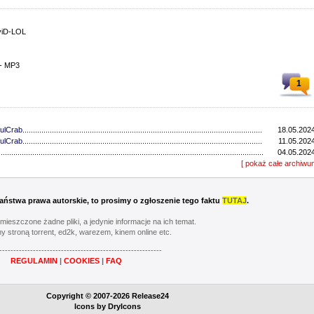
viD-LOL
 - MP3
1
ulCrab
..................................................................................................................................
18.05.2024
ulCrab
..................................................................................................................................
11.05.2024
...............................................................................................................................
04.05.2024
...............................................................................................................................
[ pokaż całe archiwu
27.04.2024
ulCrab
..................................................................................................................................
13.04.2024
...............................................................................................................................
06.04.2024
ulCrab
..................................................................................................................................
16.03.2024
 Państwa prawa autorskie, to prosimy o zgłoszenie tego faktu
TUTAJ
.
Y
..................................................................................................................................
02.03.2024
...............................................................................................................................
24.02.2024
umieszczone żadne pliki, a jedynie informacje na ich temat.
...............................................................................................................................
17.02.2024
y stroną torrent, ed2k, warezem, kinem online etc.
............................................................................................................................
20.05.2023
----------------------------------------------------------
............................................................................................................................
13.05.2023
REGULAMIN
|
COOKIES
|
FAQ
............................................................................................................................
06.05.2023
............................................................................................................................
22.04.2023
Y
..................................................................................................................................
08.04.2023
Copyright © 2007-2026 Release24
............................................................................................................................
01.04.2023
Icons by
DryIcons
...............................................................................................................................
11.03.2023