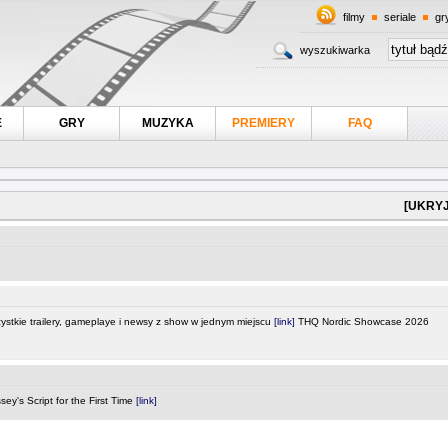
filmy
seriale
gr
wyszukiwarka
E
GRY
MUZYKA
PREMIERY
FAQ
[UKRYJ