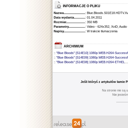
INFORMACJE O PLIKU
Nazwa.............................................
: Blue.Bloods.S01E18.HDTV.X
Data wydania......................................
: 01.04.2011
Rozmiar...........................................
: 350 MB
Parametry.........................................
: Video - 624x352, XviD; Audio
Napisy............................................
: W trakcie tłumaczenia
ARCHIWUM
::
"Blue Bloods" [S14E10] 1080p.WEB.H264-Successf
::
"Blue Bloods" [S14E09] 1080p.WEB.H264-Successf
::
"Blue Bloods" [S14E08] 1080p.WEB.H264-ETHEL
...
::
"Blue Bloods" [S14E07] 1080p.WEB.H264-ETHEL
...
::
"Blue Bloods" [S14E06] 1080p.WEB.H264-Successf
::
"Blue Bloods" [S14E05] 1080p.WEB.H264-ETHEL
...
::
"Blue Bloods" [S14E04] 1080p.WEB.H264-Successf
Jeśli któryś z artykułów łamie
::
"Blue Bloods" [S14E03] 720p.HDTV.x264-SYNCOP
::
"Blue Bloods" [S14E02] 1080p.WEB.H264-NHTFS
...
Na stronie nie są 
::
"Blue Bloods" [S14E01] 1080p.WEB.H264-NHTFS
...
Nie jesteśm
::
"Blue Bloods" [S13E21] 720p.WEB.h264-ETHEL
......
----------
::
"Blue Bloods" [S13E20] 720p.WEB.h264-ETHEL
......
::
"Blue Bloods" [S13E19] 720p.WEB.h264-ETHEL
......
::
"Blue Bloods" [S13E18] 720p.WEB.h264-ETHEL
......
::
"Blue Bloods" [S13E17] 720p.HDTV.x264-SYNCOP
::
"Blue Bloods" [S13E16] 720p.WEB.h264-ETHEL
......
::
"Blue Bloods" [S13E15] 1080p.WEB.H264-CAKES
...