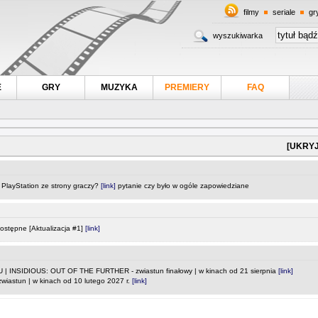
filmy
seriale
gr
wyszukiwarka
E
GRY
MUZYKA
PREMIERY
FAQ
[UKRYJ