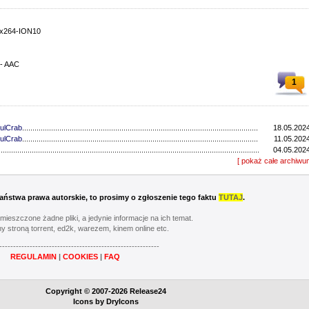
.x264-ION10
 - AAC
1
ulCrab
..................................................................................................................................
18.05.2024
ulCrab
..................................................................................................................................
11.05.2024
...............................................................................................................................
04.05.2024
...............................................................................................................................
[ pokaż całe archiwu
27.04.2024
ulCrab
..................................................................................................................................
13.04.2024
...............................................................................................................................
06.04.2024
ulCrab
..................................................................................................................................
16.03.2024
 Państwa prawa autorskie, to prosimy o zgłoszenie tego faktu
TUTAJ
.
Y
..................................................................................................................................
02.03.2024
...............................................................................................................................
24.02.2024
umieszczone żadne pliki, a jedynie informacje na ich temat.
...............................................................................................................................
17.02.2024
y stroną torrent, ed2k, warezem, kinem online etc.
............................................................................................................................
20.05.2023
----------------------------------------------------------
............................................................................................................................
13.05.2023
REGULAMIN
|
COOKIES
|
FAQ
............................................................................................................................
06.05.2023
............................................................................................................................
22.04.2023
Y
..................................................................................................................................
08.04.2023
Copyright © 2007-2026 Release24
............................................................................................................................
01.04.2023
Icons by
DryIcons
...............................................................................................................................
11.03.2023