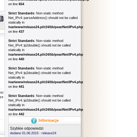
on line
654
Strict Standards
: Non-static method
Net_IPv4::parseAddress() should not be called
statically in
/var/www/release24.pl/r24/lib/pear/Net/IPv4.php
on line
437
Strict Standards
: Non-static method
Net_IPv4::ip2double() should not be called
statically in
/var/www/release24.pl/r24/lib/pear/Net/IPv4.php
on line
440
Strict Standards
: Non-static method
Net_IPv4::ip2double() should not be called
statically in
/var/www/release24.pl/r24/lib/pear/Net/IPv4.php
on line
441
est
Strict Standards
: Non-static method
rze
Net_IPv4::ip2double() should not be called
statically in
/var/www/release24.pl/r24/lib/pear/Net/IPv4.php
on line
442
Informacje
Szybkie odpowiedzi
dodano 01.06.2015 -
release24