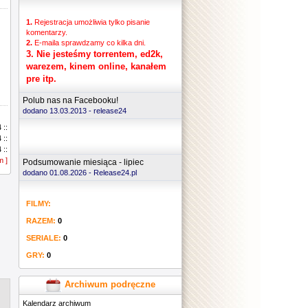
1.
Rejestracja umożliwia tylko pisanie
komentarzy.
2.
E-maila sprawdzamy co kilka dni.
3.
Nie jesteśmy torrentem, ed2k,
warezem, kinem online, kanałem
pre itp.
Polub nas na Facebooku!
dodano 13.03.2013 -
release24
 ::
 ::
 ::
m ]
 ::
Podsumowanie miesiąca - lipiec
 ::
dodano 01.08.2026 - Release24.pl
 ::
 ::
FILMY:
 ::
 ::
RAZEM:
0
 ::
 ::
SERIALE:
0
 ::
GRY:
0
 ::
 ::
 ::
Archiwum podręczne
 ::
Kalendarz archiwum
 ::