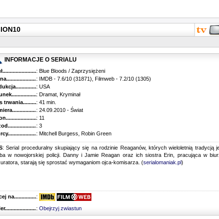
-ION10
INFORMACJE O SERIALU
...........................................
: Blue Bloods / Zaprzysiężeni
............................................
: IMDB - 7.6/10 (31871), Filmweb - 7.2/10 (1305)
kcja.........................................
: USA
k...........................................
: Dramat, Kryminał
trwania......................................
: 41 min.
ra..........................................
: 24.09.2010 - Świat
............................................
: 11
............................................
: 3
...........................................
: Mitchell Burgess, Robin Green
S
: Serial proceduralny skupiający się na rodzinie Reaganów, których wieloletnią tradycją j
ba w nowojorskiej policji. Danny i Jamie Reagan oraz ich siostra Erin, pracująca w biu
uratora, starają się sprostać wymaganiom ojca-komisarza. (
serialomaniak.pl
)
 na........................................
:
r...........................................
:
Obejrzyj zwiastun