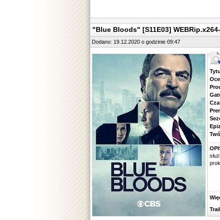
"Blue Bloods" [S11E03] WEBRip.x264
Dodano: 19.12.2020 o godzinie 09:47
Tytuł.
Ocena.
Produ
Gatune
Czas 
Premie
Sezon.
Epizod
Twórcy
OPI
służ
prok
Więcej
Traile