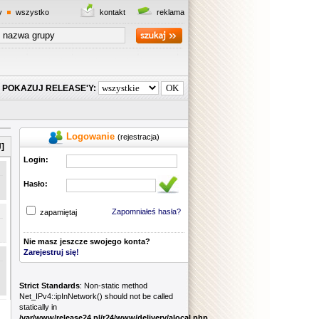
y
wszystko
kontakt
reklama
POKAZUJ RELEASE'Y:
Logowanie
(rejestracja)
]
Login:
Hasło:
Zapomniałeś hasła?
zapamiętaj
Nie masz jeszcze swojego konta?
Zarejestruj się!
Strict Standards
: Non-static method
Net_IPv4::ipInNetwork() should not be called
statically in
/var/www/release24.pl/r24/www/delivery/alocal.php