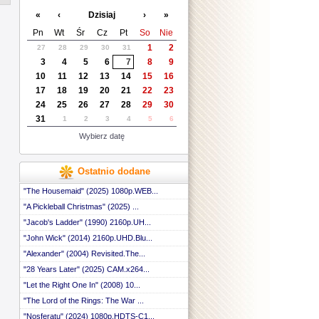
 ::
«
‹
Dzisiaj
›
»
 ::
 ::
Pn
Wt
Śr
Cz
Pt
So
Nie
 ::
1
2
27
28
29
30
31
 ::
3
4
5
6
7
8
9
 ::
 ::
10
11
12
13
14
15
16
 ::
17
18
19
20
21
22
23
 ::
24
25
26
27
28
29
30
 ::
31
1
2
3
4
5
6
 ::
 ::
Wybierz datę
 ::
 ::
 ::
Ostatnio dodane
 ::
 ::
"The Housemaid" (2025) 1080p.WEB...
 ::
"A Pickleball Christmas" (2025) ...
 ::
"Jacob's Ladder" (1990) 2160p.UH...
 ::
 ::
"John Wick" (2014) 2160p.UHD.Blu...
 ::
"Alexander" (2004) Revisited.The...
 ::
 ::
"28 Years Later" (2025) CAM.x264...
 ::
"Let the Right One In" (2008) 10...
 ::
"The Lord of the Rings: The War ...
 ::
 ::
"Nosferatu" (2024) 1080p.HDTS-C1...