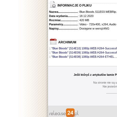
INFORMACJE O PLIKU
Nazwa.............................................
: Blue.Bloods.S11E03.WEBRip
Data wydania......................................
: 18.12.2020
Rozmiar...........................................
: 420 MB
Parametry.........................................
: Video - 720x400, x264; Audio
Napisy............................................
: Dostępne w wersji ANG
ARCHIWUM
::
"Blue Bloods" [S14E10] 1080p.WEB.H264-Successf
::
"Blue Bloods" [S14E09] 1080p.WEB.H264-Successf
::
"Blue Bloods" [S14E08] 1080p.WEB.H264-ETHEL
...
::
"Blue Bloods" [S14E07] 1080p.WEB.H264-ETHEL
...
::
"Blue Bloods" [S14E06] 1080p.WEB.H264-Successf
::
"Blue Bloods" [S14E05] 1080p.WEB.H264-ETHEL
...
::
"Blue Bloods" [S14E04] 1080p.WEB.H264-Successf
Jeśli któryś z artykułów łamie
::
"Blue Bloods" [S14E03] 720p.HDTV.x264-SYNCOP
::
"Blue Bloods" [S14E02] 1080p.WEB.H264-NHTFS
...
Na stronie nie są 
::
"Blue Bloods" [S14E01] 1080p.WEB.H264-NHTFS
...
Nie jesteśm
::
"Blue Bloods" [S13E21] 720p.WEB.h264-ETHEL
......
----------
::
"Blue Bloods" [S13E20] 720p.WEB.h264-ETHEL
......
::
"Blue Bloods" [S13E19] 720p.WEB.h264-ETHEL
......
::
"Blue Bloods" [S13E18] 720p.WEB.h264-ETHEL
......
::
"Blue Bloods" [S13E17] 720p.HDTV.x264-SYNCOP
::
"Blue Bloods" [S13E16] 720p.WEB.h264-ETHEL
......
::
"Blue Bloods" [S13E15] 1080p.WEB.H264-CAKES
...