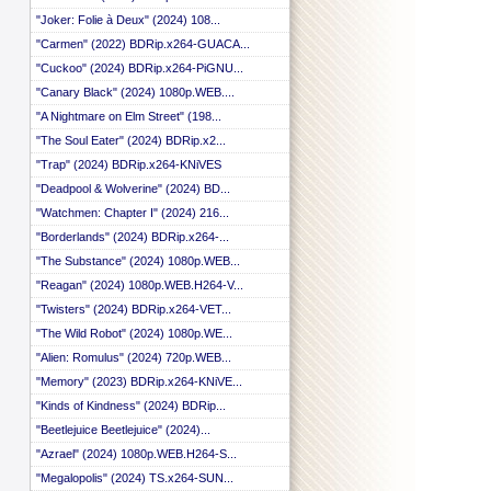
 ::
"Joker: Folie à Deux" (2024) 108...
 ::
"Carmen" (2022) BDRip.x264-GUACA...
 ::
 ::
"Cuckoo" (2024) BDRip.x264-PiGNU...
 ::
"Canary Black" (2024) 1080p.WEB....
 ::
 ::
"A Nightmare on Elm Street" (198...
 ::
"The Soul Eater" (2024) BDRip.x2...
 ::
"Trap" (2024) BDRip.x264-KNiVES
 ::
 ::
"Deadpool & Wolverine" (2024) BD...
 ::
"Watchmen: Chapter I" (2024) 216...
 ::
"Borderlands" (2024) BDRip.x264-...
 ::
 ::
"The Substance" (2024) 1080p.WEB...
 ::
"Reagan" (2024) 1080p.WEB.H264-V...
 ::
 ::
"Twisters" (2024) BDRip.x264-VET...
 ::
"The Wild Robot" (2024) 1080p.WE...
 ::
"Alien: Romulus" (2024) 720p.WEB...
 ::
 ::
"Memory" (2023) BDRip.x264-KNiVE...
 ::
"Kinds of Kindness" (2024) BDRip...
 ::
"Beetlejuice Beetlejuice" (2024)...
 ::
 ::
"Azrael" (2024) 1080p.WEB.H264-S...
 ::
"Megalopolis" (2024) TS.x264-SUN...
 ::