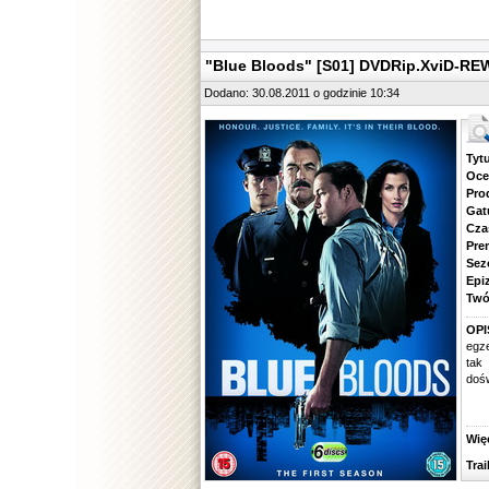
"Blue Bloods" [S01] DVDRip.XviD-R
Dodano: 30.08.2011 o godzinie 10:34
Tytuł.
Ocena.
Produ
Gatune
Czas 
Premie
Sezon.
Epizod
Twórcy
OPI
egze
tak
dośw
Więcej
Traile