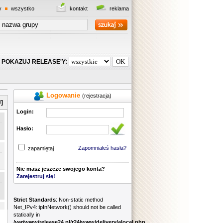
y
wszystko
kontakt
reklama
POKAZUJ RELEASE'Y:
Logowanie
(rejestracja)
]
Login:
Hasło:
Zapomniałeś hasła?
zapamiętaj
Nie masz jeszcze swojego konta?
Zarejestruj się!
Strict Standards
: Non-static method
Net_IPv4::ipInNetwork() should not be called
statically in
/var/www/release24.pl/r24/www/delivery/alocal.php