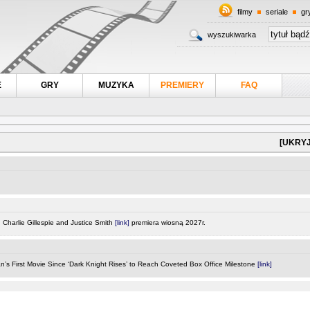
filmy
seriale
gr
wyszukiwarka
E
GRY
MUZYKA
PREMIERY
FAQ
[UKRYJ