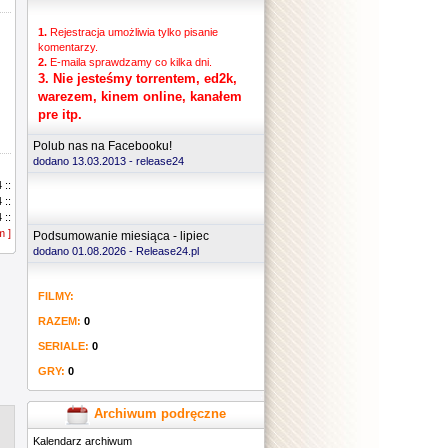
1.
Rejestracja umożliwia tylko pisanie
komentarzy.
2.
E-maila sprawdzamy co kilka dni.
3.
Nie jesteśmy torrentem, ed2k,
warezem, kinem online, kanałem
pre itp.
Polub nas na Facebooku!
dodano 13.03.2013 -
release24
 ::
 ::
 ::
m ]
 ::
Podsumowanie miesiąca - lipiec
 ::
dodano 01.08.2026 - Release24.pl
 ::
 ::
FILMY:
 ::
 ::
RAZEM:
0
 ::
 ::
SERIALE:
0
 ::
GRY:
0
 ::
 ::
 ::
Archiwum podręczne
 ::
Kalendarz archiwum
 ::