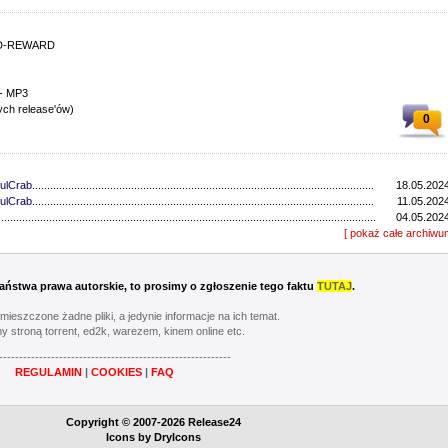
viD-REWARD
 - MP3
ych release'ów)
0
ulCrab
..................................................................................................................................
18.05.2024
ulCrab
..................................................................................................................................
11.05.2024
...............................................................................................................................
04.05.2024
...............................................................................................................................
[ pokaż całe archiwu
27.04.2024
ulCrab
..................................................................................................................................
13.04.2024
...............................................................................................................................
06.04.2024
ulCrab
..................................................................................................................................
16.03.2024
 Państwa prawa autorskie, to prosimy o zgłoszenie tego faktu
TUTAJ
.
Y
..................................................................................................................................
02.03.2024
...............................................................................................................................
24.02.2024
umieszczone żadne pliki, a jedynie informacje na ich temat.
...............................................................................................................................
17.02.2024
y stroną torrent, ed2k, warezem, kinem online etc.
............................................................................................................................
20.05.2023
----------------------------------------------------------
............................................................................................................................
13.05.2023
REGULAMIN
|
COOKIES
|
FAQ
............................................................................................................................
06.05.2023
............................................................................................................................
22.04.2023
Y
..................................................................................................................................
08.04.2023
Copyright © 2007-2026 Release24
............................................................................................................................
01.04.2023
Icons by
DryIcons
...............................................................................................................................
11.03.2023