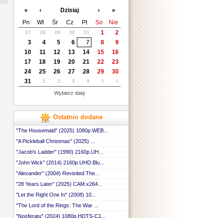
 ::
«
‹
Dzisiaj
›
»
 ::
 ::
Pn
Wt
Śr
Cz
Pt
So
Nie
 ::
1
2
27
28
29
30
31
 ::
3
4
5
6
7
8
9
 ::
 ::
10
11
12
13
14
15
16
 ::
17
18
19
20
21
22
23
 ::
24
25
26
27
28
29
30
 ::
31
1
2
3
4
5
6
 ::
 ::
Wybierz datę
 ::
 ::
 ::
Ostatnio dodane
 ::
 ::
"The Housemaid" (2025) 1080p.WEB...
 ::
"A Pickleball Christmas" (2025) ...
 ::
"Jacob's Ladder" (1990) 2160p.UH...
 ::
 ::
"John Wick" (2014) 2160p.UHD.Blu...
 ::
"Alexander" (2004) Revisited.The...
 ::
 ::
"28 Years Later" (2025) CAM.x264...
 ::
"Let the Right One In" (2008) 10...
 ::
"The Lord of the Rings: The War ...
 ::
 ::
"Nosferatu" (2024) 1080p.HDTS-C1...