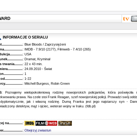
EWARD
INFORMACJE O SERIALU
...........................................
: Blue Bloods / Zaprzysiężeni
............................................
: IMDB - 7.9/10 (2177), Filmweb - 7.4/10 (265)
kcja.........................................
: USA
k...........................................
: Dramat, Kryminał
trwania......................................
: 22 x 43 min.
ra..........................................
: 24.09.2010 - Świat
............................................
: 1
............................................
: 1-22
...........................................
: Mitchell Burgess, Robin Green
S
: Poznajemy wielopokoleniową rodzinę nowojorskich policjantów, która poświęciła 
kwowaniu prawa. Na czele stoi Frank Reagan, szef nowojorskiej policji. Prowadzi swój oddz
 dyplomatycznie, jak i własną rodzinę. Dumą Franka jest jego najstarszy syn - Dann
iadczony detektyw, mąż i ojciec, weteran wojny w Iraku. (fdb.pl)
 na........................................
:
r...........................................
:
Obejrzyj zwiastun