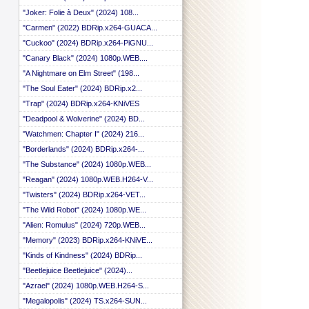
 ::
"Joker: Folie à Deux" (2024) 108...
 ::
"Carmen" (2022) BDRip.x264-GUACA...
 ::
 ::
"Cuckoo" (2024) BDRip.x264-PiGNU...
 ::
"Canary Black" (2024) 1080p.WEB....
 ::
 ::
"A Nightmare on Elm Street" (198...
 ::
"The Soul Eater" (2024) BDRip.x2...
 ::
"Trap" (2024) BDRip.x264-KNiVES
 ::
 ::
"Deadpool & Wolverine" (2024) BD...
 ::
"Watchmen: Chapter I" (2024) 216...
 ::
"Borderlands" (2024) BDRip.x264-...
 ::
 ::
"The Substance" (2024) 1080p.WEB...
 ::
"Reagan" (2024) 1080p.WEB.H264-V...
 ::
 ::
"Twisters" (2024) BDRip.x264-VET...
 ::
"The Wild Robot" (2024) 1080p.WE...
 ::
"Alien: Romulus" (2024) 720p.WEB...
 ::
 ::
"Memory" (2023) BDRip.x264-KNiVE...
 ::
"Kinds of Kindness" (2024) BDRip...
 ::
"Beetlejuice Beetlejuice" (2024)...
 ::
 ::
"Azrael" (2024) 1080p.WEB.H264-S...
 ::
"Megalopolis" (2024) TS.x264-SUN...
 ::