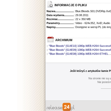
INFORMACJE O PLIKU
Nazwa.............................................
: Blue.Bloods.S01.DVDRip.X
Data wydania......................................
: 29.08.2011
Rozmiar...........................................
: 22 x 350 MB
Parametry.........................................
: Video - 624x352, XviD; Audio
Napisy............................................
: Dostępne w wersji PL (do inn
ARCHIWUM
::
"Blue Bloods" [S14E10] 1080p.WEB.H264-Successf
::
"Blue Bloods" [S14E09] 1080p.WEB.H264-Successf
::
"Blue Bloods" [S14E08] 1080p.WEB.H264-ETHEL
...
::
"Blue Bloods" [S14E07] 1080p.WEB.H264-ETHEL
...
::
"Blue Bloods" [S14E06] 1080p.WEB.H264-Successf
::
"Blue Bloods" [S14E05] 1080p.WEB.H264-ETHEL
...
::
"Blue Bloods" [S14E04] 1080p.WEB.H264-Successf
Jeśli któryś z artykułów łamie
::
"Blue Bloods" [S14E03] 720p.HDTV.x264-SYNCOP
::
"Blue Bloods" [S14E02] 1080p.WEB.H264-NHTFS
...
Na stronie nie są 
::
"Blue Bloods" [S14E01] 1080p.WEB.H264-NHTFS
...
Nie jesteśm
::
"Blue Bloods" [S13E21] 720p.WEB.h264-ETHEL
......
----------
::
"Blue Bloods" [S13E20] 720p.WEB.h264-ETHEL
......
::
"Blue Bloods" [S13E19] 720p.WEB.h264-ETHEL
......
::
"Blue Bloods" [S13E18] 720p.WEB.h264-ETHEL
......
::
"Blue Bloods" [S13E17] 720p.HDTV.x264-SYNCOP
::
"Blue Bloods" [S13E16] 720p.WEB.h264-ETHEL
......
::
"Blue Bloods" [S13E15] 1080p.WEB.H264-CAKES
...