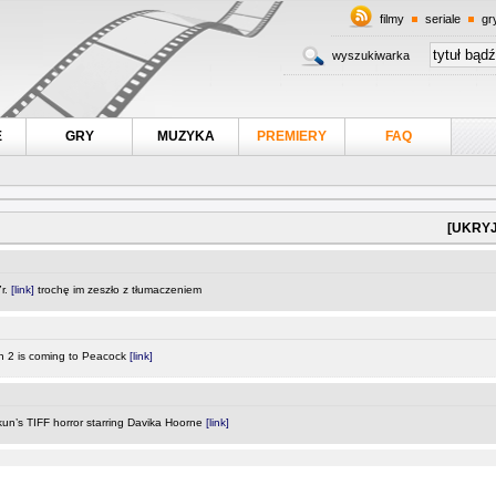
filmy
seriale
gr
wyszukiwarka
E
GRY
MUZYKA
PREMIERY
FAQ
[UKRYJ