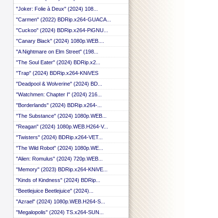
 ::
"Joker: Folie à Deux" (2024) 108...
 ::
"Carmen" (2022) BDRip.x264-GUACA...
 ::
 ::
"Cuckoo" (2024) BDRip.x264-PiGNU...
 ::
"Canary Black" (2024) 1080p.WEB....
 ::
 ::
"A Nightmare on Elm Street" (198...
 ::
"The Soul Eater" (2024) BDRip.x2...
 ::
"Trap" (2024) BDRip.x264-KNiVES
 ::
 ::
"Deadpool & Wolverine" (2024) BD...
 ::
"Watchmen: Chapter I" (2024) 216...
 ::
"Borderlands" (2024) BDRip.x264-...
 ::
 ::
"The Substance" (2024) 1080p.WEB...
 ::
"Reagan" (2024) 1080p.WEB.H264-V...
 ::
 ::
"Twisters" (2024) BDRip.x264-VET...
 ::
"The Wild Robot" (2024) 1080p.WE...
 ::
"Alien: Romulus" (2024) 720p.WEB...
 ::
 ::
"Memory" (2023) BDRip.x264-KNiVE...
 ::
"Kinds of Kindness" (2024) BDRip...
 ::
"Beetlejuice Beetlejuice" (2024)...
 ::
 ::
"Azrael" (2024) 1080p.WEB.H264-S...
 ::
"Megalopolis" (2024) TS.x264-SUN...
 ::