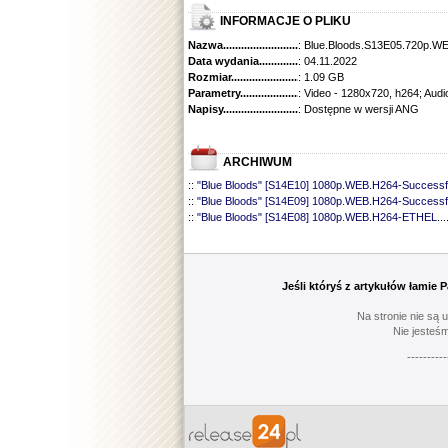
INFORMACJE O PLIKU
Nazwa.............................................
: Blue.Bloods.S13E05.720p.
Data wydania......................................
: 04.11.2022
Rozmiar...........................................
: 1.09 GB
Parametry.........................................
: Video - 1280x720, h264; Audi
Napisy............................................
: Dostępne w wersji ANG
ARCHIWUM
::
"Blue Bloods" [S14E10] 1080p.WEB.H264-Successf
::
"Blue Bloods" [S14E09] 1080p.WEB.H264-Successf
::
"Blue Bloods" [S14E08] 1080p.WEB.H264-ETHEL
...
::
"Blue Bloods" [S14E07] 1080p.WEB.H264-ETHEL
...
::
"Blue Bloods" [S14E06] 1080p.WEB.H264-Successf
::
"Blue Bloods" [S14E05] 1080p.WEB.H264-ETHEL
...
::
"Blue Bloods" [S14E04] 1080p.WEB.H264-Successf
Jeśli któryś z artykułów łamie
::
"Blue Bloods" [S14E03] 720p.HDTV.x264-SYNCOP
::
"Blue Bloods" [S14E02] 1080p.WEB.H264-NHTFS
...
Na stronie nie są 
::
"Blue Bloods" [S14E01] 1080p.WEB.H264-NHTFS
...
Nie jesteśm
::
"Blue Bloods" [S13E21] 720p.WEB.h264-ETHEL
......
----------
::
"Blue Bloods" [S13E20] 720p.WEB.h264-ETHEL
......
::
"Blue Bloods" [S13E19] 720p.WEB.h264-ETHEL
......
::
"Blue Bloods" [S13E18] 720p.WEB.h264-ETHEL
......
::
"Blue Bloods" [S13E17] 720p.HDTV.x264-SYNCOP
::
"Blue Bloods" [S13E16] 720p.WEB.h264-ETHEL
......
::
"Blue Bloods" [S13E15] 1080p.WEB.H264-CAKES
...