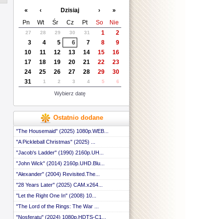
 ::
«
‹
Dzisiaj
›
»
 ::
 ::
Pn
Wt
Śr
Cz
Pt
So
Nie
 ::
1
2
27
28
29
30
31
 ::
3
4
5
6
7
8
9
 ::
 ::
10
11
12
13
14
15
16
 ::
17
18
19
20
21
22
23
 ::
24
25
26
27
28
29
30
 ::
31
1
2
3
4
5
6
 ::
 ::
Wybierz datę
 ::
 ::
 ::
Ostatnio dodane
 ::
 ::
"The Housemaid" (2025) 1080p.WEB...
 ::
"A Pickleball Christmas" (2025) ...
 ::
"Jacob's Ladder" (1990) 2160p.UH...
 ::
 ::
"John Wick" (2014) 2160p.UHD.Blu...
 ::
"Alexander" (2004) Revisited.The...
 ::
 ::
"28 Years Later" (2025) CAM.x264...
 ::
"Let the Right One In" (2008) 10...
 ::
"The Lord of the Rings: The War ...
 ::
 ::
"Nosferatu" (2024) 1080p.HDTS-C1...