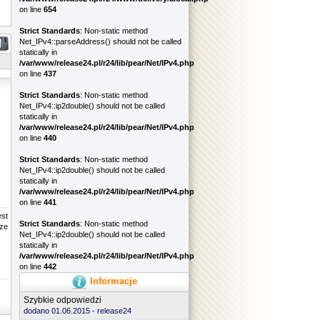
on line
654
Strict Standards
: Non-static method
Net_IPv4::parseAddress() should not be called
statically in
/var/www/release24.pl/r24/lib/pear/Net/IPv4.php
on line
437
Strict Standards
: Non-static method
Net_IPv4::ip2double() should not be called
statically in
/var/www/release24.pl/r24/lib/pear/Net/IPv4.php
on line
440
Strict Standards
: Non-static method
Net_IPv4::ip2double() should not be called
statically in
/var/www/release24.pl/r24/lib/pear/Net/IPv4.php
on line
441
est
Strict Standards
: Non-static method
rze
Net_IPv4::ip2double() should not be called
statically in
/var/www/release24.pl/r24/lib/pear/Net/IPv4.php
on line
442
Informacje
Szybkie odpowiedzi
dodano 01.06.2015 -
release24