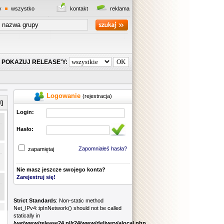
y
wszystko
kontakt
reklama
POKAZUJ RELEASE'Y:
Logowanie
(rejestracja)
]
Login:
Hasło:
Zapomniałeś hasła?
zapamiętaj
Nie masz jeszcze swojego konta?
Zarejestruj się!
Strict Standards
: Non-static method
Net_IPv4::ipInNetwork() should not be called
statically in
/var/www/release24.pl/r24/www/delivery/alocal.php