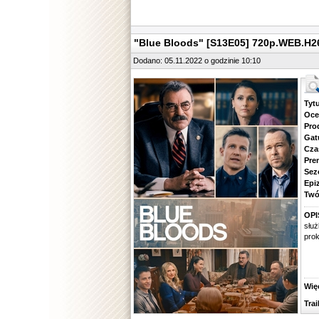
"Blue Bloods" [S13E05] 720p.WEB.H
Dodano: 05.11.2022 o godzinie 10:10
Tytuł.
Ocena.
Produ
Gatune
Czas 
Premie
Sezon.
Epizod
Twórcy
OPI
służ
prok
Więcej
Traile