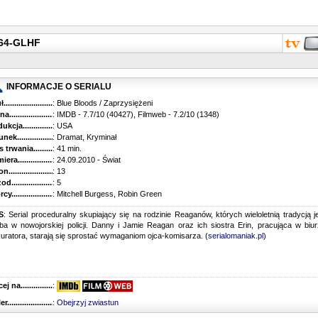
264-GLHF
INFORMACJE O SERIALU
...........................................
: Blue Bloods / Zaprzysiężeni
............................................
: IMDB - 7.7/10 (40427), Filmweb - 7.2/10 (1348)
kcja.........................................
: USA
k...........................................
: Dramat, Kryminał
trwania......................................
: 41 min.
ra..........................................
: 24.09.2010 - Świat
............................................
: 13
............................................
: 5
...........................................
: Mitchell Burgess, Robin Green
S
: Serial proceduralny skupiający się na rodzinie Reaganów, których wieloletnią tradycją j
ba w nowojorskiej policji. Danny i Jamie Reagan oraz ich siostra Erin, pracująca w biu
uratora, starają się sprostać wymaganiom ojca-komisarza. (
serialomaniak.pl
)
 na........................................
:
r...........................................
:
Obejrzyj zwiastun