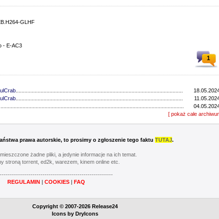
WEB.H264-GLHF
o - E-AC3
1
ulCrab
..................................................................................................................................
18.05.2024
ulCrab
..................................................................................................................................
11.05.2024
...............................................................................................................................
04.05.2024
...............................................................................................................................
[ pokaż całe archiwu
27.04.2024
ulCrab
..................................................................................................................................
13.04.2024
...............................................................................................................................
06.04.2024
ulCrab
..................................................................................................................................
16.03.2024
 Państwa prawa autorskie, to prosimy o zgłoszenie tego faktu
TUTAJ
.
Y
..................................................................................................................................
02.03.2024
...............................................................................................................................
24.02.2024
umieszczone żadne pliki, a jedynie informacje na ich temat.
...............................................................................................................................
17.02.2024
y stroną torrent, ed2k, warezem, kinem online etc.
............................................................................................................................
20.05.2023
----------------------------------------------------------
............................................................................................................................
13.05.2023
REGULAMIN
|
COOKIES
|
FAQ
............................................................................................................................
06.05.2023
............................................................................................................................
22.04.2023
Y
..................................................................................................................................
08.04.2023
Copyright © 2007-2026 Release24
............................................................................................................................
01.04.2023
Icons by
DryIcons
...............................................................................................................................
11.03.2023