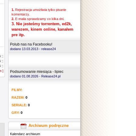
1.
Rejestracja umożliwia tylko pisanie
komentarzy.
2.
E-maila sprawdzamy co kilka dni.
3.
Nie jesteśmy torrentem, ed2k,
warezem, kinem online, kanałem
pre itp.
Polub nas na Facebooku!
dodano 13.03.2013 -
release24
 ::
 ::
 ::
m ]
 ::
Podsumowanie miesiąca - lipiec
 ::
dodano 01.08.2026 - Release24.pl
 ::
 ::
FILMY:
 ::
 ::
RAZEM:
0
 ::
 ::
SERIALE:
0
 ::
GRY:
0
 ::
 ::
 ::
Archiwum podręczne
 ::
Kalendarz archiwum
 ::