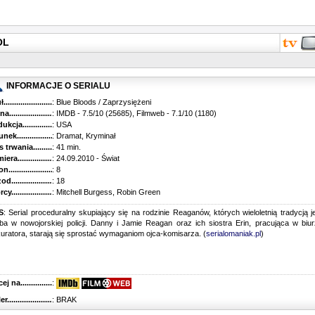
OL
INFORMACJE O SERIALU
...........................................
: Blue Bloods / Zaprzysiężeni
............................................
: IMDB - 7.5/10 (25685), Filmweb - 7.1/10 (1180)
kcja.........................................
: USA
k...........................................
: Dramat, Kryminał
trwania......................................
: 41 min.
ra..........................................
: 24.09.2010 - Świat
............................................
: 8
............................................
: 18
...........................................
: Mitchell Burgess, Robin Green
S
: Serial proceduralny skupiający się na rodzinie Reaganów, których wieloletnią tradycją j
ba w nowojorskiej policji. Danny i Jamie Reagan oraz ich siostra Erin, pracująca w biu
uratora, starają się sprostać wymaganiom ojca-komisarza. (
serialomaniak.pl
)
 na........................................
:
r...........................................
: BRAK