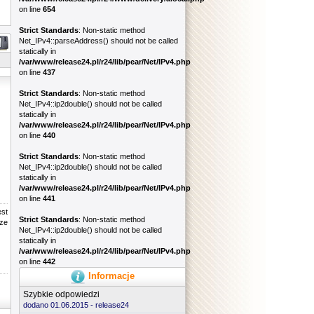
on line
654
Strict Standards
: Non-static method
Net_IPv4::parseAddress() should not be called
statically in
/var/www/release24.pl/r24/lib/pear/Net/IPv4.php
on line
437
Strict Standards
: Non-static method
Net_IPv4::ip2double() should not be called
statically in
/var/www/release24.pl/r24/lib/pear/Net/IPv4.php
on line
440
Strict Standards
: Non-static method
Net_IPv4::ip2double() should not be called
statically in
/var/www/release24.pl/r24/lib/pear/Net/IPv4.php
on line
441
est
Strict Standards
: Non-static method
rze
Net_IPv4::ip2double() should not be called
statically in
/var/www/release24.pl/r24/lib/pear/Net/IPv4.php
on line
442
Informacje
Szybkie odpowiedzi
dodano 01.06.2015 -
release24