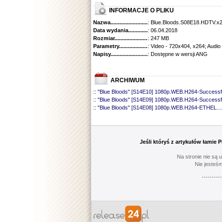
INFORMACJE O PLIKU
Nazwa.............................................
: Blue.Bloods.S08E18.HDTV.x
Data wydania......................................
: 06.04.2018
Rozmiar...........................................
: 247 MB
Parametry.........................................
: Video - 720x404, x264; Audio
Napisy............................................
: Dostępne w wersji ANG
ARCHIWUM
::
"Blue Bloods" [S14E10] 1080p.WEB.H264-Successf
::
"Blue Bloods" [S14E09] 1080p.WEB.H264-Successf
::
"Blue Bloods" [S14E08] 1080p.WEB.H264-ETHEL
...
::
"Blue Bloods" [S14E07] 1080p.WEB.H264-ETHEL
...
::
"Blue Bloods" [S14E06] 1080p.WEB.H264-Successf
::
"Blue Bloods" [S14E05] 1080p.WEB.H264-ETHEL
...
::
"Blue Bloods" [S14E04] 1080p.WEB.H264-Successf
Jeśli któryś z artykułów łamie
::
"Blue Bloods" [S14E03] 720p.HDTV.x264-SYNCOP
::
"Blue Bloods" [S14E02] 1080p.WEB.H264-NHTFS
...
Na stronie nie są 
::
"Blue Bloods" [S14E01] 1080p.WEB.H264-NHTFS
...
Nie jesteśm
::
"Blue Bloods" [S13E21] 720p.WEB.h264-ETHEL
......
----------
::
"Blue Bloods" [S13E20] 720p.WEB.h264-ETHEL
......
::
"Blue Bloods" [S13E19] 720p.WEB.h264-ETHEL
......
::
"Blue Bloods" [S13E18] 720p.WEB.h264-ETHEL
......
::
"Blue Bloods" [S13E17] 720p.HDTV.x264-SYNCOP
::
"Blue Bloods" [S13E16] 720p.WEB.h264-ETHEL
......
::
"Blue Bloods" [S13E15] 1080p.WEB.H264-CAKES
...