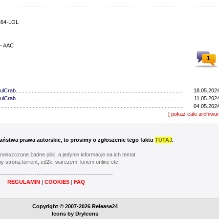
264-LOL
 - AAC
1
ulCrab
..................................................................................................................................
18.05.2024
ulCrab
..................................................................................................................................
11.05.2024
...............................................................................................................................
04.05.2024
...............................................................................................................................
[ pokaż całe archiwu
27.04.2024
ulCrab
..................................................................................................................................
13.04.2024
...............................................................................................................................
06.04.2024
ulCrab
..................................................................................................................................
16.03.2024
 Państwa prawa autorskie, to prosimy o zgłoszenie tego faktu
TUTAJ
.
Y
..................................................................................................................................
02.03.2024
...............................................................................................................................
24.02.2024
umieszczone żadne pliki, a jedynie informacje na ich temat.
...............................................................................................................................
17.02.2024
y stroną torrent, ed2k, warezem, kinem online etc.
............................................................................................................................
20.05.2023
----------------------------------------------------------
............................................................................................................................
13.05.2023
REGULAMIN
|
COOKIES
|
FAQ
............................................................................................................................
06.05.2023
............................................................................................................................
22.04.2023
Y
..................................................................................................................................
08.04.2023
Copyright © 2007-2026 Release24
............................................................................................................................
01.04.2023
Icons by
DryIcons
...............................................................................................................................
11.03.2023