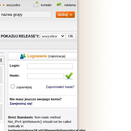
y
wszystko
kontakt
reklama
POKAZUJ RELEASE'Y:
Logowanie
(rejestracja)
]
Login:
Hasło:
Zapomniałeś hasła?
zapamiętaj
Nie masz jeszcze swojego konta?
Zarejestruj się!
Strict Standards
: Non-static method
Net_IPv4::ipInNetwork() should not be called
statically in
/var/www/release24.pl/r24/www/delivery/alocal.php