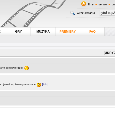
filmy
seriale
gr
wyszukiwarka
E
GRY
MUZYKA
PREMIERY
FAQ
[UKRYJ