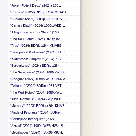
 ::
"Joker: Folie à Deux" (2024) 108...
 ::
"Carmen" (2022) BDRip.x264-GUACA...
 ::
 ::
"Cuckoo" (2024) BDRip.x264-PiGNU...
 ::
"Canary Black" (2024) 1080p.WEB....
 ::
 ::
"A Nightmare on Elm Street" (198...
 ::
"The Soul Eater" (2024) BDRip.x2...
 ::
"Trap" (2024) BDRip.x264-KNiVES
 ::
 ::
"Deadpool & Wolverine" (2024) BD...
 ::
"Watchmen: Chapter I" (2024) 216...
 ::
"Borderlands" (2024) BDRip.x264-...
 ::
 ::
"The Substance" (2024) 1080p.WEB...
 ::
"Reagan" (2024) 1080p.WEB.H264-V...
 ::
 ::
"Twisters" (2024) BDRip.x264-VET...
 ::
"The Wild Robot" (2024) 1080p.WE...
 ::
"Alien: Romulus" (2024) 720p.WEB...
 ::
 ::
"Memory" (2023) BDRip.x264-KNiVE...
 ::
"Kinds of Kindness" (2024) BDRip...
 ::
"Beetlejuice Beetlejuice" (2024)...
 ::
 ::
"Azrael" (2024) 1080p.WEB.H264-S...
 ::
"Megalopolis" (2024) TS.x264-SUN...
 ::