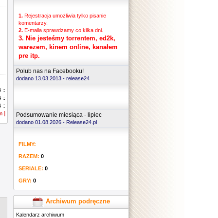
1.
Rejestracja umożliwia tylko pisanie
komentarzy.
2.
E-maila sprawdzamy co kilka dni.
3.
Nie jesteśmy torrentem, ed2k,
warezem, kinem online, kanałem
pre itp.
Polub nas na Facebooku!
dodano 13.03.2013 -
release24
 ::
 ::
 ::
m ]
 ::
Podsumowanie miesiąca - lipiec
 ::
dodano 01.08.2026 - Release24.pl
 ::
 ::
FILMY:
 ::
 ::
RAZEM:
0
 ::
 ::
SERIALE:
0
 ::
GRY:
0
 ::
 ::
 ::
Archiwum podręczne
 ::
Kalendarz archiwum
 ::