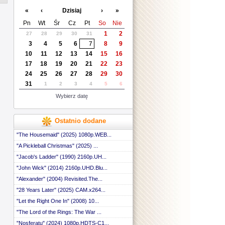
 ::
«
‹
Dzisiaj
›
»
 ::
 ::
Pn
Wt
Śr
Cz
Pt
So
Nie
 ::
1
2
27
28
29
30
31
 ::
3
4
5
6
7
8
9
 ::
 ::
10
11
12
13
14
15
16
 ::
17
18
19
20
21
22
23
 ::
24
25
26
27
28
29
30
 ::
31
1
2
3
4
5
6
 ::
 ::
Wybierz datę
 ::
 ::
 ::
Ostatnio dodane
 ::
 ::
"The Housemaid" (2025) 1080p.WEB...
 ::
"A Pickleball Christmas" (2025) ...
 ::
"Jacob's Ladder" (1990) 2160p.UH...
 ::
 ::
"John Wick" (2014) 2160p.UHD.Blu...
 ::
"Alexander" (2004) Revisited.The...
 ::
 ::
"28 Years Later" (2025) CAM.x264...
 ::
"Let the Right One In" (2008) 10...
 ::
"The Lord of the Rings: The War ...
 ::
 ::
"Nosferatu" (2024) 1080p.HDTS-C1...