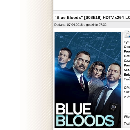
"Blue Bloods" [S08E18] HDTV.x264-L
Dodano: 07.04.2018 o godzinie 07:32
Tytuł.
Ocena.
Produ
Gatune
Czas 
Premie
Sezon.
Epizod
Twórcy
OPI
służ
prok
Więcej
Traile