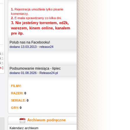
1.
Rejestracja umożliwia tylko pisanie
komentarzy.
2.
E-maila sprawdzamy co kilka dni.
3.
Nie jesteśmy torrentem, ed2k,
warezem, kinem online, kanałem
pre itp.
Polub nas na Facebooku!
dodano 13.03.2013 -
release24
 ::
 ::
 ::
m ]
 ::
Podsumowanie miesiąca - lipiec
 ::
dodano 01.08.2026 - Release24.pl
 ::
 ::
FILMY:
 ::
 ::
RAZEM:
0
 ::
 ::
SERIALE:
0
 ::
GRY:
0
 ::
 ::
 ::
Archiwum podręczne
 ::
Kalendarz archiwum
 ::