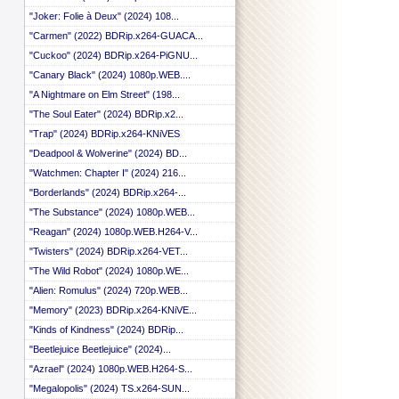
 ::
"Joker: Folie à Deux" (2024) 108...
 ::
"Carmen" (2022) BDRip.x264-GUACA...
 ::
 ::
"Cuckoo" (2024) BDRip.x264-PiGNU...
 ::
"Canary Black" (2024) 1080p.WEB....
 ::
 ::
"A Nightmare on Elm Street" (198...
 ::
"The Soul Eater" (2024) BDRip.x2...
 ::
"Trap" (2024) BDRip.x264-KNiVES
 ::
 ::
"Deadpool & Wolverine" (2024) BD...
 ::
"Watchmen: Chapter I" (2024) 216...
 ::
"Borderlands" (2024) BDRip.x264-...
 ::
 ::
"The Substance" (2024) 1080p.WEB...
 ::
"Reagan" (2024) 1080p.WEB.H264-V...
 ::
 ::
"Twisters" (2024) BDRip.x264-VET...
 ::
"The Wild Robot" (2024) 1080p.WE...
 ::
"Alien: Romulus" (2024) 720p.WEB...
 ::
 ::
"Memory" (2023) BDRip.x264-KNiVE...
 ::
"Kinds of Kindness" (2024) BDRip...
 ::
"Beetlejuice Beetlejuice" (2024)...
 ::
 ::
"Azrael" (2024) 1080p.WEB.H264-S...
 ::
"Megalopolis" (2024) TS.x264-SUN...
 ::