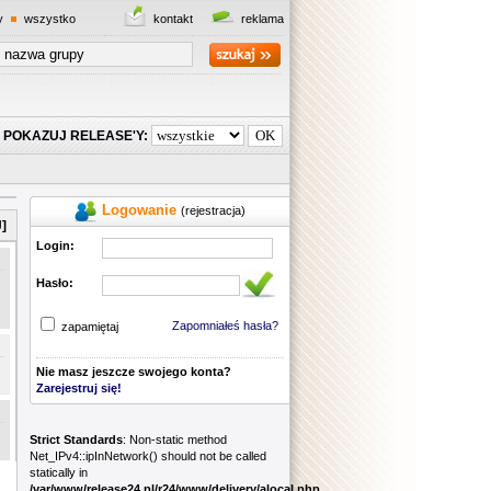
y
wszystko
kontakt
reklama
POKAZUJ RELEASE'Y:
Logowanie
(rejestracja)
]
Login:
Hasło:
Zapomniałeś hasła?
zapamiętaj
Nie masz jeszcze swojego konta?
Zarejestruj się!
Strict Standards
: Non-static method
Net_IPv4::ipInNetwork() should not be called
statically in
/var/www/release24.pl/r24/www/delivery/alocal.php