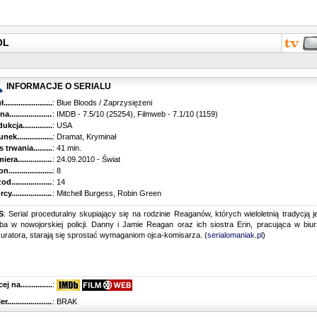
OL
INFORMACJE O SERIALU
...........................................
: Blue Bloods / Zaprzysiężeni
............................................
: IMDB - 7.5/10 (25254), Filmweb - 7.1/10 (1159)
kcja.........................................
: USA
k...........................................
: Dramat, Kryminał
trwania......................................
: 41 min.
ra..........................................
: 24.09.2010 - Świat
............................................
: 8
............................................
: 14
...........................................
: Mitchell Burgess, Robin Green
S
: Serial proceduralny skupiający się na rodzinie Reaganów, których wieloletnią tradycją j
ba w nowojorskiej policji. Danny i Jamie Reagan oraz ich siostra Erin, pracująca w biu
uratora, starają się sprostać wymaganiom ojca-komisarza. (
serialomaniak.pl
)
 na........................................
:
r...........................................
: BRAK