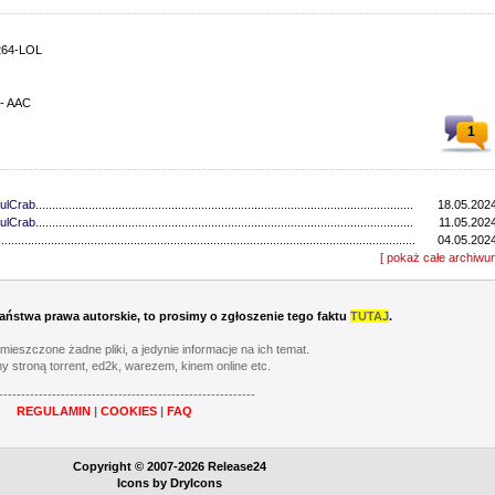
264-LOL
 - AAC
1
ulCrab
..................................................................................................................................
18.05.2024
ulCrab
..................................................................................................................................
11.05.2024
...............................................................................................................................
04.05.2024
...............................................................................................................................
[ pokaż całe archiwu
27.04.2024
ulCrab
..................................................................................................................................
13.04.2024
...............................................................................................................................
06.04.2024
ulCrab
..................................................................................................................................
16.03.2024
 Państwa prawa autorskie, to prosimy o zgłoszenie tego faktu
TUTAJ
.
Y
..................................................................................................................................
02.03.2024
...............................................................................................................................
24.02.2024
umieszczone żadne pliki, a jedynie informacje na ich temat.
...............................................................................................................................
17.02.2024
y stroną torrent, ed2k, warezem, kinem online etc.
............................................................................................................................
20.05.2023
----------------------------------------------------------
............................................................................................................................
13.05.2023
REGULAMIN
|
COOKIES
|
FAQ
............................................................................................................................
06.05.2023
............................................................................................................................
22.04.2023
Y
..................................................................................................................................
08.04.2023
Copyright © 2007-2026 Release24
............................................................................................................................
01.04.2023
Icons by
DryIcons
...............................................................................................................................
11.03.2023