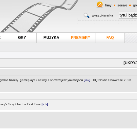
filmy
seriale
gr
wyszukiwarka
E
GRY
MUZYKA
PREMIERY
FAQ
[UKRYJ