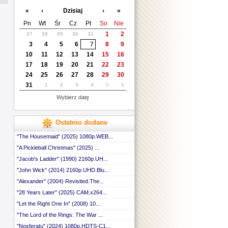
 ::
«
‹
Dzisiaj
›
»
 ::
 ::
Pn
Wt
Śr
Cz
Pt
So
Nie
 ::
1
2
27
28
29
30
31
 ::
3
4
5
6
7
8
9
 ::
 ::
10
11
12
13
14
15
16
 ::
17
18
19
20
21
22
23
 ::
24
25
26
27
28
29
30
 ::
31
1
2
3
4
5
6
 ::
 ::
Wybierz datę
 ::
 ::
 ::
Ostatnio dodane
 ::
 ::
"The Housemaid" (2025) 1080p.WEB...
 ::
"A Pickleball Christmas" (2025) ...
 ::
"Jacob's Ladder" (1990) 2160p.UH...
 ::
 ::
"John Wick" (2014) 2160p.UHD.Blu...
 ::
"Alexander" (2004) Revisited.The...
 ::
 ::
"28 Years Later" (2025) CAM.x264...
 ::
"Let the Right One In" (2008) 10...
 ::
"The Lord of the Rings: The War ...
 ::
 ::
"Nosferatu" (2024) 1080p.HDTS-C1...