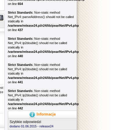
on line
654
Strict Standards
: Non-static method
Net_IPv4::parseAddress() should not be called
statically in
/var/www/release24.pl/r24/lib/pear/Net/IPv4.php
on line
437
Strict Standards
: Non-static method
Net_IPv4::ip2double() should not be called
statically in
/var/www/release24.pl/r24/lib/pear/Net/IPv4.php
on line
440
Strict Standards
: Non-static method
Net_IPv4::ip2double() should not be called
statically in
/var/www/release24.pl/r24/lib/pear/Net/IPv4.php
on line
441
est
Strict Standards
: Non-static method
rze
Net_IPv4::ip2double() should not be called
statically in
/var/www/release24.pl/r24/lib/pear/Net/IPv4.php
on line
442
Informacje
Szybkie odpowiedzi
dodano 01.06.2015 -
release24