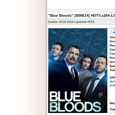
"Blue Bloods" [S08E14] HDTV.x264-L
Dodano: 03.02.2018 o godzinie 09:55
Tytuł.
Ocena.
Produ
Gatune
Czas 
Premie
Sezon.
Epizod
Twórcy
OPI
służ
prok
Więcej
Traile