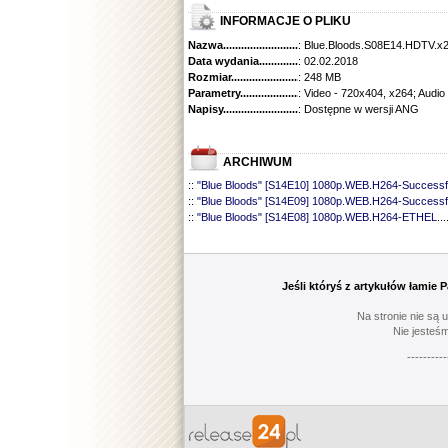
INFORMACJE O PLIKU
Nazwa.............................................
: Blue.Bloods.S08E14.HDTV.x
Data wydania......................................
: 02.02.2018
Rozmiar...........................................
: 248 MB
Parametry.........................................
: Video - 720x404, x264; Audio
Napisy............................................
: Dostępne w wersji ANG
ARCHIWUM
::
"Blue Bloods" [S14E10] 1080p.WEB.H264-Successf
::
"Blue Bloods" [S14E09] 1080p.WEB.H264-Successf
::
"Blue Bloods" [S14E08] 1080p.WEB.H264-ETHEL
...
::
"Blue Bloods" [S14E07] 1080p.WEB.H264-ETHEL
...
::
"Blue Bloods" [S14E06] 1080p.WEB.H264-Successf
::
"Blue Bloods" [S14E05] 1080p.WEB.H264-ETHEL
...
::
"Blue Bloods" [S14E04] 1080p.WEB.H264-Successf
Jeśli któryś z artykułów łamie
::
"Blue Bloods" [S14E03] 720p.HDTV.x264-SYNCOP
::
"Blue Bloods" [S14E02] 1080p.WEB.H264-NHTFS
...
Na stronie nie są 
::
"Blue Bloods" [S14E01] 1080p.WEB.H264-NHTFS
...
Nie jesteśm
::
"Blue Bloods" [S13E21] 720p.WEB.h264-ETHEL
......
----------
::
"Blue Bloods" [S13E20] 720p.WEB.h264-ETHEL
......
::
"Blue Bloods" [S13E19] 720p.WEB.h264-ETHEL
......
::
"Blue Bloods" [S13E18] 720p.WEB.h264-ETHEL
......
::
"Blue Bloods" [S13E17] 720p.HDTV.x264-SYNCOP
::
"Blue Bloods" [S13E16] 720p.WEB.h264-ETHEL
......
::
"Blue Bloods" [S13E15] 1080p.WEB.H264-CAKES
...