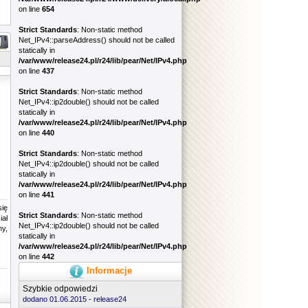
on line
654
Strict Standards
: Non-static method
Net_IPv4::parseAddress() should not be called
statically in
/var/www/release24.pl/r24/lib/pear/Net/IPv4.php
on line
437
Strict Standards
: Non-static method
Net_IPv4::ip2double() should not be called
statically in
/var/www/release24.pl/r24/lib/pear/Net/IPv4.php
on line
440
Strict Standards
: Non-static method
Net_IPv4::ip2double() should not be called
statically in
/var/www/release24.pl/r24/lib/pear/Net/IPv4.php
on line
441
się
Strict Standards
: Non-static method
iał
Net_IPv4::ip2double() should not be called
y,
statically in
/var/www/release24.pl/r24/lib/pear/Net/IPv4.php
on line
442
Informacje
Szybkie odpowiedzi
dodano 01.06.2015 -
release24