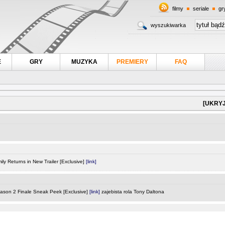
filmy
seriale
gr
wyszukiwarka
E
GRY
MUZYKA
PREMIERY
FAQ
[UKRYJ