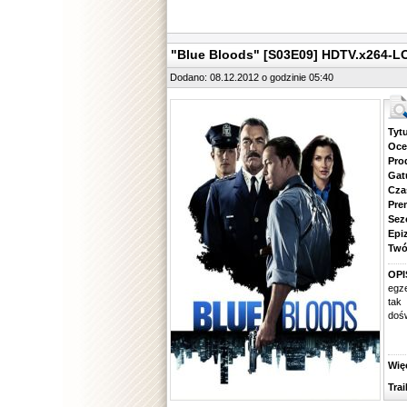
"Blue Bloods" [S03E09] HDTV.x264-L
Dodano: 08.12.2012 o godzinie 05:40
Tytuł.
Ocena.
Produ
Gatune
Czas 
Premie
Sezon.
Epizod
Twórcy
OPI
egze
tak
dośw
Więcej
Traile