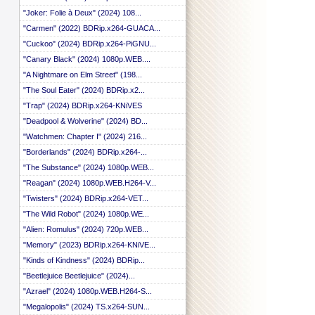
 ::
"Joker: Folie à Deux" (2024) 108...
 ::
"Carmen" (2022) BDRip.x264-GUACA...
 ::
 ::
"Cuckoo" (2024) BDRip.x264-PiGNU...
 ::
"Canary Black" (2024) 1080p.WEB....
 ::
 ::
"A Nightmare on Elm Street" (198...
 ::
"The Soul Eater" (2024) BDRip.x2...
 ::
"Trap" (2024) BDRip.x264-KNiVES
 ::
 ::
"Deadpool & Wolverine" (2024) BD...
 ::
"Watchmen: Chapter I" (2024) 216...
 ::
"Borderlands" (2024) BDRip.x264-...
 ::
 ::
"The Substance" (2024) 1080p.WEB...
 ::
"Reagan" (2024) 1080p.WEB.H264-V...
 ::
 ::
"Twisters" (2024) BDRip.x264-VET...
 ::
"The Wild Robot" (2024) 1080p.WE...
 ::
"Alien: Romulus" (2024) 720p.WEB...
 ::
 ::
"Memory" (2023) BDRip.x264-KNiVE...
 ::
"Kinds of Kindness" (2024) BDRip...
 ::
"Beetlejuice Beetlejuice" (2024)...
 ::
 ::
"Azrael" (2024) 1080p.WEB.H264-S...
 ::
"Megalopolis" (2024) TS.x264-SUN...
 ::