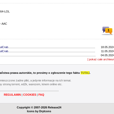
264-LOL
 - AAC
1
ulCrab
..................................................................................................................................
18.05.2024
ulCrab
..................................................................................................................................
11.05.2024
...............................................................................................................................
04.05.2024
...............................................................................................................................
[ pokaż całe archiwu
27.04.2024
ulCrab
..................................................................................................................................
13.04.2024
...............................................................................................................................
06.04.2024
ulCrab
..................................................................................................................................
16.03.2024
 Państwa prawa autorskie, to prosimy o zgłoszenie tego faktu
TUTAJ
.
Y
..................................................................................................................................
02.03.2024
...............................................................................................................................
24.02.2024
umieszczone żadne pliki, a jedynie informacje na ich temat.
...............................................................................................................................
17.02.2024
y stroną torrent, ed2k, warezem, kinem online etc.
............................................................................................................................
20.05.2023
----------------------------------------------------------
............................................................................................................................
13.05.2023
REGULAMIN
|
COOKIES
|
FAQ
............................................................................................................................
06.05.2023
............................................................................................................................
22.04.2023
Y
..................................................................................................................................
08.04.2023
Copyright © 2007-2026 Release24
............................................................................................................................
01.04.2023
Icons by
DryIcons
...............................................................................................................................
11.03.2023