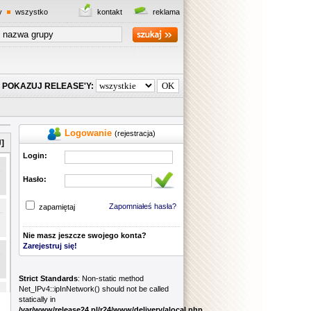
y
wszystko
kontakt
reklama
POKAZUJ RELEASE'Y:
Logowanie
(rejestracja)
]
Login:
Hasło:
Zapomniałeś hasła?
zapamiętaj
Nie masz jeszcze swojego konta?
Zarejestruj się!
Strict Standards
: Non-static method
Net_IPv4::ipInNetwork() should not be called
statically in
/var/www/release24.pl/r24/www/delivery/alocal.php