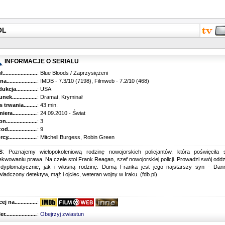
OL
INFORMACJE O SERIALU
...........................................
: Blue Bloods / Zaprzysiężeni
............................................
: IMDB - 7.3/10 (7198), Filmweb - 7.2/10 (468)
kcja.........................................
: USA
k...........................................
: Dramat, Kryminał
trwania......................................
: 43 min.
ra..........................................
: 24.09.2010 - Świat
............................................
: 3
............................................
: 9
...........................................
: Mitchell Burgess, Robin Green
S
: Poznajemy wielopokoleniową rodzinę nowojorskich policjantów, która poświęciła 
kwowaniu prawa. Na czele stoi Frank Reagan, szef nowojorskiej policji. Prowadzi swój oddz
 dyplomatycznie, jak i własną rodzinę. Dumą Franka jest jego najstarszy syn - Dann
iadczony detektyw, mąż i ojciec, weteran wojny w Iraku. (fdb.pl)
 na........................................
:
r...........................................
:
Obejrzyj zwiastun