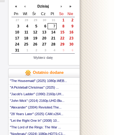
 ::
«
‹
Dzisiaj
›
»
 ::
 ::
Pn
Wt
Śr
Cz
Pt
So
Nie
 ::
1
2
27
28
29
30
31
 ::
3
4
5
6
7
8
9
 ::
 ::
10
11
12
13
14
15
16
 ::
17
18
19
20
21
22
23
 ::
24
25
26
27
28
29
30
 ::
31
1
2
3
4
5
6
 ::
 ::
Wybierz datę
 ::
 ::
 ::
Ostatnio dodane
 ::
 ::
"The Housemaid" (2025) 1080p.WEB...
 ::
"A Pickleball Christmas" (2025) ...
 ::
"Jacob's Ladder" (1990) 2160p.UH...
 ::
 ::
"John Wick" (2014) 2160p.UHD.Blu...
 ::
"Alexander" (2004) Revisited.The...
 ::
 ::
"28 Years Later" (2025) CAM.x264...
 ::
"Let the Right One In" (2008) 10...
 ::
"The Lord of the Rings: The War ...
 ::
 ::
"Nosferatu" (2024) 1080p.HDTS-C1...