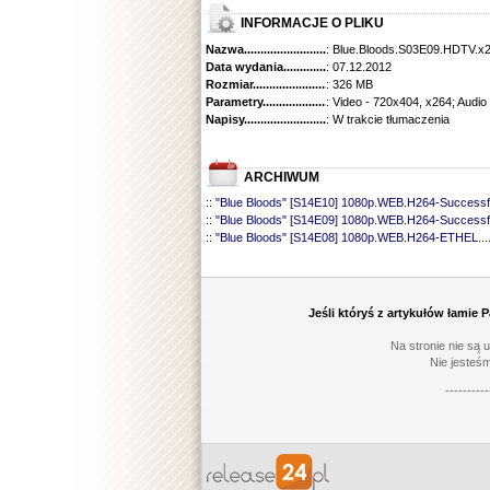
INFORMACJE O PLIKU
Nazwa.............................................
: Blue.Bloods.S03E09.HDTV.x
Data wydania......................................
: 07.12.2012
Rozmiar...........................................
: 326 MB
Parametry.........................................
: Video - 720x404, x264; Audio
Napisy............................................
: W trakcie tłumaczenia
ARCHIWUM
::
"Blue Bloods" [S14E10] 1080p.WEB.H264-Successf
::
"Blue Bloods" [S14E09] 1080p.WEB.H264-Successf
::
"Blue Bloods" [S14E08] 1080p.WEB.H264-ETHEL
...
::
"Blue Bloods" [S14E07] 1080p.WEB.H264-ETHEL
...
::
"Blue Bloods" [S14E06] 1080p.WEB.H264-Successf
::
"Blue Bloods" [S14E05] 1080p.WEB.H264-ETHEL
...
::
"Blue Bloods" [S14E04] 1080p.WEB.H264-Successf
Jeśli któryś z artykułów łamie
::
"Blue Bloods" [S14E03] 720p.HDTV.x264-SYNCOP
::
"Blue Bloods" [S14E02] 1080p.WEB.H264-NHTFS
...
Na stronie nie są 
::
"Blue Bloods" [S14E01] 1080p.WEB.H264-NHTFS
...
Nie jesteśm
::
"Blue Bloods" [S13E21] 720p.WEB.h264-ETHEL
......
----------
::
"Blue Bloods" [S13E20] 720p.WEB.h264-ETHEL
......
::
"Blue Bloods" [S13E19] 720p.WEB.h264-ETHEL
......
::
"Blue Bloods" [S13E18] 720p.WEB.h264-ETHEL
......
::
"Blue Bloods" [S13E17] 720p.HDTV.x264-SYNCOP
::
"Blue Bloods" [S13E16] 720p.WEB.h264-ETHEL
......
::
"Blue Bloods" [S13E15] 1080p.WEB.H264-CAKES
...