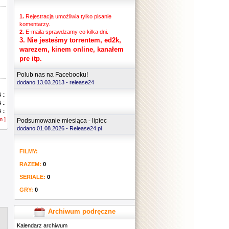
1.
Rejestracja umożliwia tylko pisanie
komentarzy.
2.
E-maila sprawdzamy co kilka dni.
3.
Nie jesteśmy torrentem, ed2k,
warezem, kinem online, kanałem
pre itp.
Polub nas na Facebooku!
dodano 13.03.2013 -
release24
 ::
 ::
 ::
m ]
 ::
Podsumowanie miesiąca - lipiec
 ::
dodano 01.08.2026 - Release24.pl
 ::
 ::
FILMY:
 ::
 ::
RAZEM:
0
 ::
 ::
SERIALE:
0
 ::
GRY:
0
 ::
 ::
 ::
Archiwum podręczne
 ::
Kalendarz archiwum
 ::