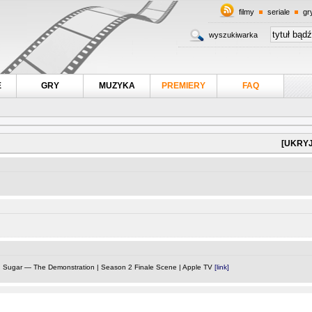
filmy
seriale
gr
wyszukiwarka
E
GRY
MUZYKA
PREMIERY
FAQ
[UKRYJ