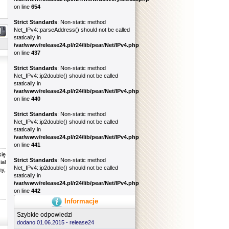
on line
654
Strict Standards
: Non-static method
Net_IPv4::parseAddress() should not be called
statically in
/var/www/release24.pl/r24/lib/pear/Net/IPv4.php
on line
437
Strict Standards
: Non-static method
Net_IPv4::ip2double() should not be called
statically in
/var/www/release24.pl/r24/lib/pear/Net/IPv4.php
on line
440
Strict Standards
: Non-static method
Net_IPv4::ip2double() should not be called
statically in
/var/www/release24.pl/r24/lib/pear/Net/IPv4.php
on line
441
się
Strict Standards
: Non-static method
iał
Net_IPv4::ip2double() should not be called
y,
statically in
/var/www/release24.pl/r24/lib/pear/Net/IPv4.php
on line
442
Informacje
Szybkie odpowiedzi
dodano 01.06.2015 -
release24