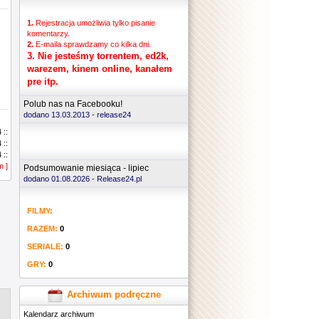
1.
Rejestracja umożliwia tylko pisanie
komentarzy.
2.
E-maila sprawdzamy co kilka dni.
3.
Nie jesteśmy torrentem, ed2k,
warezem, kinem online, kanałem
pre itp.
Polub nas na Facebooku!
dodano 13.03.2013 -
release24
 ::
 ::
 ::
m ]
 ::
Podsumowanie miesiąca - lipiec
 ::
dodano 01.08.2026 - Release24.pl
 ::
 ::
FILMY:
 ::
 ::
RAZEM:
0
 ::
 ::
SERIALE:
0
 ::
GRY:
0
 ::
 ::
 ::
Archiwum podręczne
 ::
Kalendarz archiwum
 ::