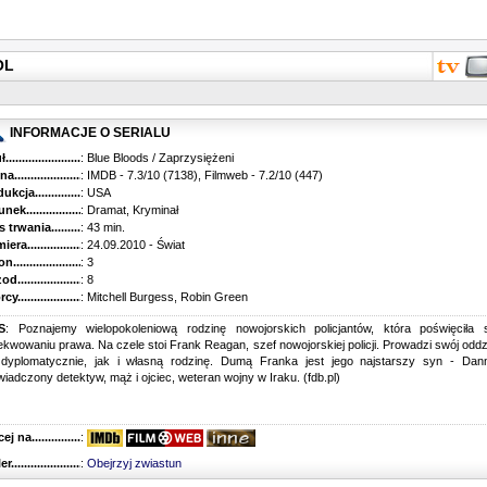
OL
INFORMACJE O SERIALU
...........................................
: Blue Bloods / Zaprzysiężeni
............................................
: IMDB - 7.3/10 (7138), Filmweb - 7.2/10 (447)
kcja.........................................
: USA
k...........................................
: Dramat, Kryminał
trwania......................................
: 43 min.
ra..........................................
: 24.09.2010 - Świat
............................................
: 3
............................................
: 8
...........................................
: Mitchell Burgess, Robin Green
S
: Poznajemy wielopokoleniową rodzinę nowojorskich policjantów, która poświęciła 
kwowaniu prawa. Na czele stoi Frank Reagan, szef nowojorskiej policji. Prowadzi swój oddz
 dyplomatycznie, jak i własną rodzinę. Dumą Franka jest jego najstarszy syn - Dann
iadczony detektyw, mąż i ojciec, weteran wojny w Iraku. (fdb.pl)
 na........................................
:
r...........................................
:
Obejrzyj zwiastun