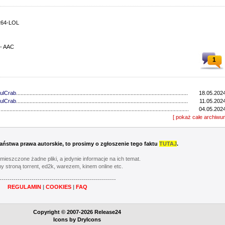
264-LOL
 - AAC
1
ulCrab
..................................................................................................................................
18.05.2024
ulCrab
..................................................................................................................................
11.05.2024
...............................................................................................................................
04.05.2024
...............................................................................................................................
[ pokaż całe archiwu
27.04.2024
ulCrab
..................................................................................................................................
13.04.2024
...............................................................................................................................
06.04.2024
ulCrab
..................................................................................................................................
16.03.2024
 Państwa prawa autorskie, to prosimy o zgłoszenie tego faktu
TUTAJ
.
Y
..................................................................................................................................
02.03.2024
...............................................................................................................................
24.02.2024
umieszczone żadne pliki, a jedynie informacje na ich temat.
...............................................................................................................................
17.02.2024
y stroną torrent, ed2k, warezem, kinem online etc.
............................................................................................................................
20.05.2023
----------------------------------------------------------
............................................................................................................................
13.05.2023
REGULAMIN
|
COOKIES
|
FAQ
............................................................................................................................
06.05.2023
............................................................................................................................
22.04.2023
Y
..................................................................................................................................
08.04.2023
Copyright © 2007-2026 Release24
............................................................................................................................
01.04.2023
Icons by
DryIcons
...............................................................................................................................
11.03.2023