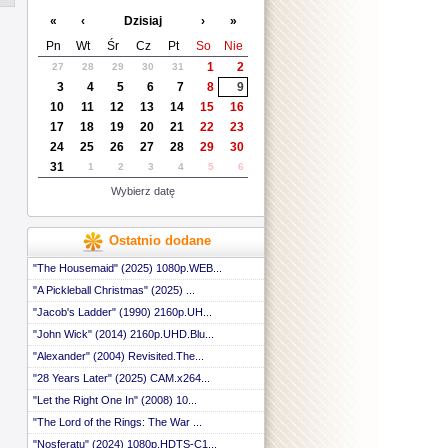
 ::
«
‹
Dzisiaj
›
»
 ::
 ::
Pn
Wt
Śr
Cz
Pt
So
Nie
 ::
1
2
27
28
29
30
31
 ::
3
4
5
6
7
8
9
 ::
 ::
10
11
12
13
14
15
16
 ::
17
18
19
20
21
22
23
 ::
24
25
26
27
28
29
30
 ::
31
1
2
3
4
5
6
 ::
 ::
Wybierz datę
 ::
 ::
 ::
Ostatnio dodane
 ::
 ::
"The Housemaid" (2025) 1080p.WEB...
 ::
"A Pickleball Christmas" (2025) ...
 ::
"Jacob's Ladder" (1990) 2160p.UH...
 ::
 ::
"John Wick" (2014) 2160p.UHD.Blu...
 ::
"Alexander" (2004) Revisited.The...
 ::
 ::
"28 Years Later" (2025) CAM.x264...
 ::
"Let the Right One In" (2008) 10...
 ::
"The Lord of the Rings: The War ...
 ::
 ::
"Nosferatu" (2024) 1080p.HDTS-C1...