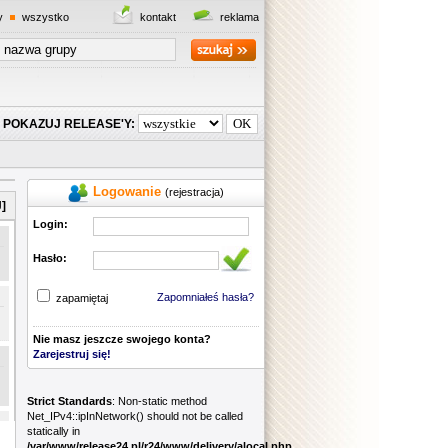
y
wszystko
kontakt
reklama
POKAZUJ RELEASE'Y:
Logowanie
(rejestracja)
]
Login:
Hasło:
Zapomniałeś hasła?
zapamiętaj
Nie masz jeszcze swojego konta?
Zarejestruj się!
Strict Standards
: Non-static method
Net_IPv4::ipInNetwork() should not be called
statically in
/var/www/release24.pl/r24/www/delivery/alocal.php