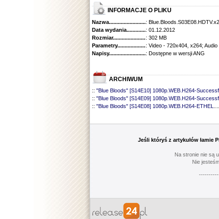
INFORMACJE O PLIKU
Nazwa.............................................
: Blue.Bloods.S03E08.HDTV.x
Data wydania......................................
: 01.12.2012
Rozmiar...........................................
: 302 MB
Parametry.........................................
: Video - 720x404, x264; Audio
Napisy............................................
: Dostępne w wersji ANG
ARCHIWUM
::
"Blue Bloods" [S14E10] 1080p.WEB.H264-Successf
::
"Blue Bloods" [S14E09] 1080p.WEB.H264-Successf
::
"Blue Bloods" [S14E08] 1080p.WEB.H264-ETHEL
...
::
"Blue Bloods" [S14E07] 1080p.WEB.H264-ETHEL
...
::
"Blue Bloods" [S14E06] 1080p.WEB.H264-Successf
::
"Blue Bloods" [S14E05] 1080p.WEB.H264-ETHEL
...
::
"Blue Bloods" [S14E04] 1080p.WEB.H264-Successf
Jeśli któryś z artykułów łamie
::
"Blue Bloods" [S14E03] 720p.HDTV.x264-SYNCOP
::
"Blue Bloods" [S14E02] 1080p.WEB.H264-NHTFS
...
Na stronie nie są 
::
"Blue Bloods" [S14E01] 1080p.WEB.H264-NHTFS
...
Nie jesteśm
::
"Blue Bloods" [S13E21] 720p.WEB.h264-ETHEL
......
----------
::
"Blue Bloods" [S13E20] 720p.WEB.h264-ETHEL
......
::
"Blue Bloods" [S13E19] 720p.WEB.h264-ETHEL
......
::
"Blue Bloods" [S13E18] 720p.WEB.h264-ETHEL
......
::
"Blue Bloods" [S13E17] 720p.HDTV.x264-SYNCOP
::
"Blue Bloods" [S13E16] 720p.WEB.h264-ETHEL
......
::
"Blue Bloods" [S13E15] 1080p.WEB.H264-CAKES
...