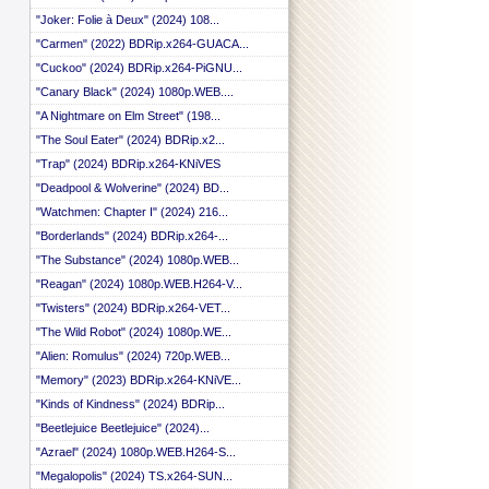
 ::
"Joker: Folie à Deux" (2024) 108...
 ::
"Carmen" (2022) BDRip.x264-GUACA...
 ::
 ::
"Cuckoo" (2024) BDRip.x264-PiGNU...
 ::
"Canary Black" (2024) 1080p.WEB....
 ::
 ::
"A Nightmare on Elm Street" (198...
 ::
"The Soul Eater" (2024) BDRip.x2...
 ::
"Trap" (2024) BDRip.x264-KNiVES
 ::
 ::
"Deadpool & Wolverine" (2024) BD...
 ::
"Watchmen: Chapter I" (2024) 216...
 ::
"Borderlands" (2024) BDRip.x264-...
 ::
 ::
"The Substance" (2024) 1080p.WEB...
 ::
"Reagan" (2024) 1080p.WEB.H264-V...
 ::
 ::
"Twisters" (2024) BDRip.x264-VET...
 ::
"The Wild Robot" (2024) 1080p.WE...
 ::
"Alien: Romulus" (2024) 720p.WEB...
 ::
 ::
"Memory" (2023) BDRip.x264-KNiVE...
 ::
"Kinds of Kindness" (2024) BDRip...
 ::
"Beetlejuice Beetlejuice" (2024)...
 ::
 ::
"Azrael" (2024) 1080p.WEB.H264-S...
 ::
"Megalopolis" (2024) TS.x264-SUN...
 ::