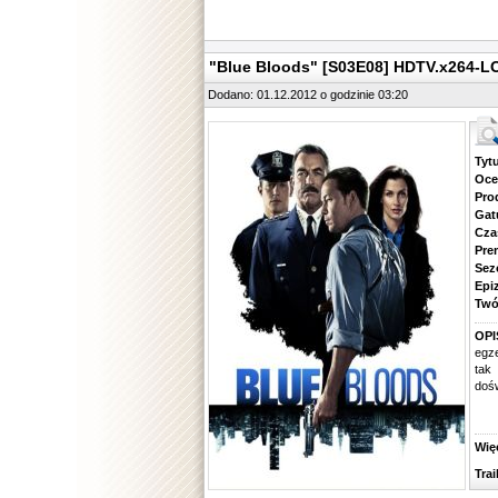
"Blue Bloods" [S03E08] HDTV.x264-L
Dodano: 01.12.2012 o godzinie 03:20
Tytuł.
Ocena.
Produ
Gatune
Czas 
Premie
Sezon.
Epizod
Twórcy
OPI
egze
tak
dośw
Więcej
Traile