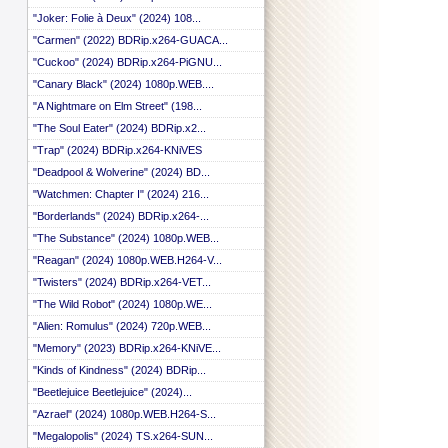
 ::
"Joker: Folie à Deux" (2024) 108...
 ::
"Carmen" (2022) BDRip.x264-GUACA...
 ::
 ::
"Cuckoo" (2024) BDRip.x264-PiGNU...
 ::
"Canary Black" (2024) 1080p.WEB....
 ::
 ::
"A Nightmare on Elm Street" (198...
 ::
"The Soul Eater" (2024) BDRip.x2...
 ::
"Trap" (2024) BDRip.x264-KNiVES
 ::
 ::
"Deadpool & Wolverine" (2024) BD...
 ::
"Watchmen: Chapter I" (2024) 216...
 ::
"Borderlands" (2024) BDRip.x264-...
 ::
 ::
"The Substance" (2024) 1080p.WEB...
 ::
"Reagan" (2024) 1080p.WEB.H264-V...
 ::
 ::
"Twisters" (2024) BDRip.x264-VET...
 ::
"The Wild Robot" (2024) 1080p.WE...
 ::
"Alien: Romulus" (2024) 720p.WEB...
 ::
 ::
"Memory" (2023) BDRip.x264-KNiVE...
 ::
"Kinds of Kindness" (2024) BDRip...
 ::
"Beetlejuice Beetlejuice" (2024)...
 ::
 ::
"Azrael" (2024) 1080p.WEB.H264-S...
 ::
"Megalopolis" (2024) TS.x264-SUN...
 ::