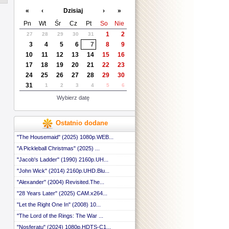
 ::
«
‹
Dzisiaj
›
»
 ::
 ::
Pn
Wt
Śr
Cz
Pt
So
Nie
 ::
1
2
27
28
29
30
31
 ::
3
4
5
6
7
8
9
 ::
 ::
10
11
12
13
14
15
16
 ::
17
18
19
20
21
22
23
 ::
24
25
26
27
28
29
30
 ::
31
1
2
3
4
5
6
 ::
 ::
Wybierz datę
 ::
 ::
 ::
Ostatnio dodane
 ::
 ::
"The Housemaid" (2025) 1080p.WEB...
 ::
"A Pickleball Christmas" (2025) ...
 ::
"Jacob's Ladder" (1990) 2160p.UH...
 ::
 ::
"John Wick" (2014) 2160p.UHD.Blu...
 ::
"Alexander" (2004) Revisited.The...
 ::
 ::
"28 Years Later" (2025) CAM.x264...
 ::
"Let the Right One In" (2008) 10...
 ::
"The Lord of the Rings: The War ...
 ::
 ::
"Nosferatu" (2024) 1080p.HDTS-C1...