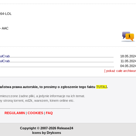
264-LOL
 - AAC
1
ulCrab
..................................................................................................................................
18.05.2024
ulCrab
..................................................................................................................................
11.05.2024
...............................................................................................................................
04.05.2024
...............................................................................................................................
[ pokaż całe archiwu
27.04.2024
ulCrab
..................................................................................................................................
13.04.2024
...............................................................................................................................
06.04.2024
ulCrab
..................................................................................................................................
16.03.2024
 Państwa prawa autorskie, to prosimy o zgłoszenie tego faktu
TUTAJ
.
Y
..................................................................................................................................
02.03.2024
...............................................................................................................................
24.02.2024
umieszczone żadne pliki, a jedynie informacje na ich temat.
...............................................................................................................................
17.02.2024
y stroną torrent, ed2k, warezem, kinem online etc.
............................................................................................................................
20.05.2023
----------------------------------------------------------
............................................................................................................................
13.05.2023
REGULAMIN
|
COOKIES
|
FAQ
............................................................................................................................
06.05.2023
............................................................................................................................
22.04.2023
Y
..................................................................................................................................
08.04.2023
Copyright © 2007-2026 Release24
............................................................................................................................
01.04.2023
Icons by
DryIcons
...............................................................................................................................
11.03.2023