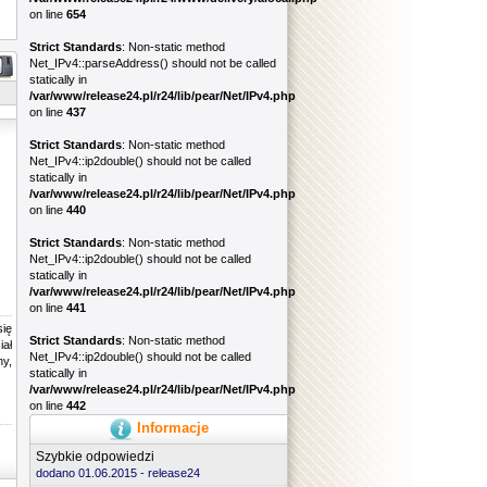
on line
654
Strict Standards
: Non-static method
Net_IPv4::parseAddress() should not be called
statically in
/var/www/release24.pl/r24/lib/pear/Net/IPv4.php
on line
437
Strict Standards
: Non-static method
Net_IPv4::ip2double() should not be called
statically in
/var/www/release24.pl/r24/lib/pear/Net/IPv4.php
on line
440
Strict Standards
: Non-static method
Net_IPv4::ip2double() should not be called
statically in
/var/www/release24.pl/r24/lib/pear/Net/IPv4.php
on line
441
się
Strict Standards
: Non-static method
iał
Net_IPv4::ip2double() should not be called
y,
statically in
/var/www/release24.pl/r24/lib/pear/Net/IPv4.php
on line
442
Informacje
Szybkie odpowiedzi
dodano 01.06.2015 -
release24