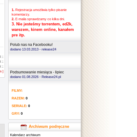
1.
Rejestracja umożliwia tylko pisanie
komentarzy.
2.
E-maila sprawdzamy co kilka dni.
3.
Nie jesteśmy torrentem, ed2k,
warezem, kinem online, kanałem
pre itp.
Polub nas na Facebooku!
dodano 13.03.2013 -
release24
 ::
 ::
 ::
m ]
 ::
Podsumowanie miesiąca - lipiec
 ::
dodano 01.08.2026 - Release24.pl
 ::
 ::
FILMY:
 ::
 ::
RAZEM:
0
 ::
 ::
SERIALE:
0
 ::
GRY:
0
 ::
 ::
 ::
Archiwum podręczne
 ::
Kalendarz archiwum
 ::