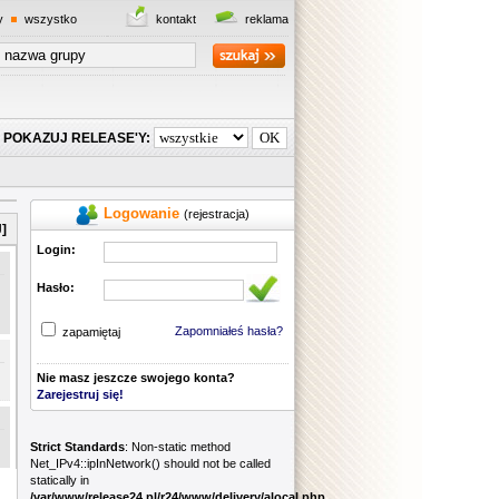
y
wszystko
kontakt
reklama
POKAZUJ RELEASE'Y:
Logowanie
(rejestracja)
]
Login:
Hasło:
Zapomniałeś hasła?
zapamiętaj
Nie masz jeszcze swojego konta?
Zarejestruj się!
Strict Standards
: Non-static method
Net_IPv4::ipInNetwork() should not be called
statically in
/var/www/release24.pl/r24/www/delivery/alocal.php