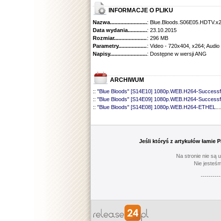
INFORMACJE O PLIKU
Nazwa.............................................
: Blue.Bloods.S06E05.HDTV.x
Data wydania......................................
: 23.10.2015
Rozmiar...........................................
: 296 MB
Parametry.........................................
: Video - 720x404, x264; Audio
Napisy............................................
: Dostępne w wersji ANG
ARCHIWUM
::
"Blue Bloods" [S14E10] 1080p.WEB.H264-Successf
::
"Blue Bloods" [S14E09] 1080p.WEB.H264-Successf
::
"Blue Bloods" [S14E08] 1080p.WEB.H264-ETHEL
...
::
"Blue Bloods" [S14E07] 1080p.WEB.H264-ETHEL
...
::
"Blue Bloods" [S14E06] 1080p.WEB.H264-Successf
::
"Blue Bloods" [S14E05] 1080p.WEB.H264-ETHEL
...
::
"Blue Bloods" [S14E04] 1080p.WEB.H264-Successf
Jeśli któryś z artykułów łamie
::
"Blue Bloods" [S14E03] 720p.HDTV.x264-SYNCOP
::
"Blue Bloods" [S14E02] 1080p.WEB.H264-NHTFS
...
Na stronie nie są 
::
"Blue Bloods" [S14E01] 1080p.WEB.H264-NHTFS
...
Nie jesteśm
::
"Blue Bloods" [S13E21] 720p.WEB.h264-ETHEL
......
----------
::
"Blue Bloods" [S13E20] 720p.WEB.h264-ETHEL
......
::
"Blue Bloods" [S13E19] 720p.WEB.h264-ETHEL
......
::
"Blue Bloods" [S13E18] 720p.WEB.h264-ETHEL
......
::
"Blue Bloods" [S13E17] 720p.HDTV.x264-SYNCOP
::
"Blue Bloods" [S13E16] 720p.WEB.h264-ETHEL
......
::
"Blue Bloods" [S13E15] 1080p.WEB.H264-CAKES
...