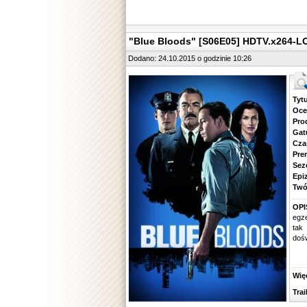
"Blue Bloods" [S06E05] HDTV.x264-L
Dodano: 24.10.2015 o godzinie 10:26
Tytuł.
Ocena.
Produ
Gatune
Czas 
Premie
Sezon.
Epizod
Twórcy
OPI
egze
tak
dośw
Więcej
Traile