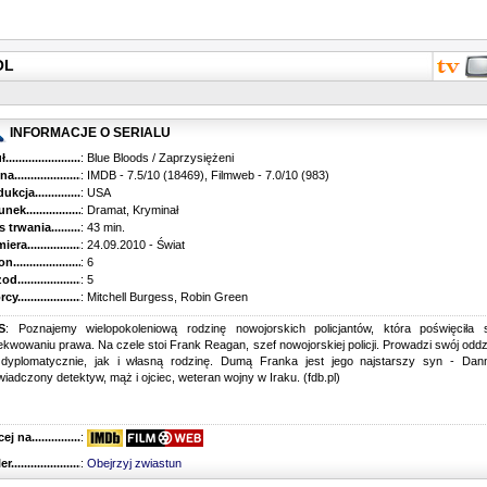
OL
INFORMACJE O SERIALU
...........................................
: Blue Bloods / Zaprzysiężeni
............................................
: IMDB - 7.5/10 (18469), Filmweb - 7.0/10 (983)
kcja.........................................
: USA
k...........................................
: Dramat, Kryminał
trwania......................................
: 43 min.
ra..........................................
: 24.09.2010 - Świat
............................................
: 6
............................................
: 5
...........................................
: Mitchell Burgess, Robin Green
S
: Poznajemy wielopokoleniową rodzinę nowojorskich policjantów, która poświęciła 
kwowaniu prawa. Na czele stoi Frank Reagan, szef nowojorskiej policji. Prowadzi swój oddz
 dyplomatycznie, jak i własną rodzinę. Dumą Franka jest jego najstarszy syn - Dann
iadczony detektyw, mąż i ojciec, weteran wojny w Iraku. (fdb.pl)
 na........................................
:
r...........................................
:
Obejrzyj zwiastun