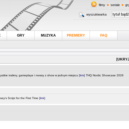
filmy
seriale
gr
wyszukiwarka
E
GRY
MUZYKA
PREMIERY
FAQ
[UKRYJ