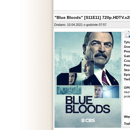
"Blue Bloods" [S11E11] 720p.HDTV.
Dodano: 10.04.2021 o godzinie 07:57
Tytuł.
Ocena.
Produ
Gatune
Czas 
Premie
Sezon.
Epizod
Twórcy
OPI
służ
prok
Więcej
Traile