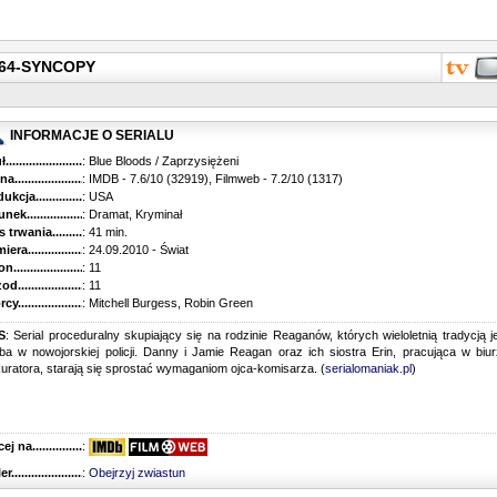
x264-SYNCOPY
INFORMACJE O SERIALU
...........................................
: Blue Bloods / Zaprzysiężeni
............................................
: IMDB - 7.6/10 (32919), Filmweb - 7.2/10 (1317)
kcja.........................................
: USA
k...........................................
: Dramat, Kryminał
trwania......................................
: 41 min.
ra..........................................
: 24.09.2010 - Świat
............................................
: 11
............................................
: 11
...........................................
: Mitchell Burgess, Robin Green
S
: Serial proceduralny skupiający się na rodzinie Reaganów, których wieloletnią tradycją j
ba w nowojorskiej policji. Danny i Jamie Reagan oraz ich siostra Erin, pracująca w biu
uratora, starają się sprostać wymaganiom ojca-komisarza. (
serialomaniak.pl
)
 na........................................
:
r...........................................
:
Obejrzyj zwiastun