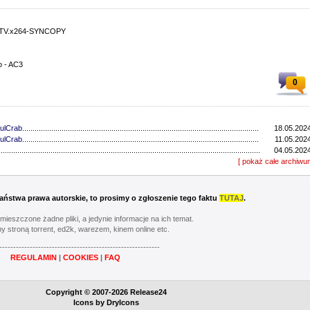
HDTV.x264-SYNCOPY
o - AC3
0
ulCrab
..................................................................................................................................
18.05.2024
ulCrab
..................................................................................................................................
11.05.2024
...............................................................................................................................
04.05.2024
...............................................................................................................................
[ pokaż całe archiwu
27.04.2024
ulCrab
..................................................................................................................................
13.04.2024
...............................................................................................................................
06.04.2024
ulCrab
..................................................................................................................................
16.03.2024
 Państwa prawa autorskie, to prosimy o zgłoszenie tego faktu
TUTAJ
.
Y
..................................................................................................................................
02.03.2024
...............................................................................................................................
24.02.2024
umieszczone żadne pliki, a jedynie informacje na ich temat.
...............................................................................................................................
17.02.2024
y stroną torrent, ed2k, warezem, kinem online etc.
............................................................................................................................
20.05.2023
----------------------------------------------------------
............................................................................................................................
13.05.2023
REGULAMIN
|
COOKIES
|
FAQ
............................................................................................................................
06.05.2023
............................................................................................................................
22.04.2023
Y
..................................................................................................................................
08.04.2023
Copyright © 2007-2026 Release24
............................................................................................................................
01.04.2023
Icons by
DryIcons
...............................................................................................................................
11.03.2023