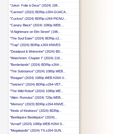
 ::
"Joker: Folie à Deux" (2024) 108...
 ::
"Carmen" (2022) BDRip.x264-GUACA...
 ::
 ::
"Cuckoo" (2024) BDRip.x264-PiGNU...
 ::
"Canary Black" (2024) 1080p.WEB....
 ::
 ::
"A Nightmare on Elm Street" (198...
 ::
"The Soul Eater" (2024) BDRip.x2...
 ::
"Trap" (2024) BDRip.x264-KNiVES
 ::
 ::
"Deadpool & Wolverine" (2024) BD...
 ::
"Watchmen: Chapter I" (2024) 216...
 ::
"Borderlands" (2024) BDRip.x264-...
 ::
 ::
"The Substance" (2024) 1080p.WEB...
 ::
"Reagan" (2024) 1080p.WEB.H264-V...
 ::
 ::
"Twisters" (2024) BDRip.x264-VET...
 ::
"The Wild Robot" (2024) 1080p.WE...
 ::
"Alien: Romulus" (2024) 720p.WEB...
 ::
 ::
"Memory" (2023) BDRip.x264-KNiVE...
 ::
"Kinds of Kindness" (2024) BDRip...
 ::
"Beetlejuice Beetlejuice" (2024)...
 ::
 ::
"Azrael" (2024) 1080p.WEB.H264-S...
 ::
"Megalopolis" (2024) TS.x264-SUN...
 ::