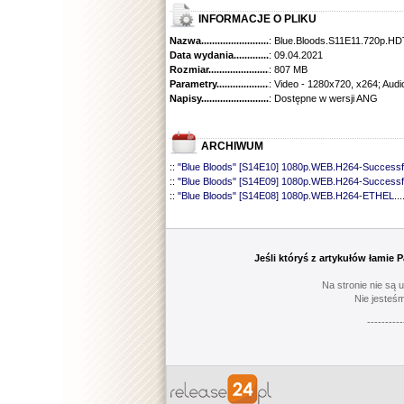
INFORMACJE O PLIKU
Nazwa.............................................
: Blue.Bloods.S11E11.720p.
Data wydania......................................
: 09.04.2021
Rozmiar...........................................
: 807 MB
Parametry.........................................
: Video - 1280x720, x264; Audi
Napisy............................................
: Dostępne w wersji ANG
ARCHIWUM
::
"Blue Bloods" [S14E10] 1080p.WEB.H264-Successf
::
"Blue Bloods" [S14E09] 1080p.WEB.H264-Successf
::
"Blue Bloods" [S14E08] 1080p.WEB.H264-ETHEL
...
::
"Blue Bloods" [S14E07] 1080p.WEB.H264-ETHEL
...
::
"Blue Bloods" [S14E06] 1080p.WEB.H264-Successf
::
"Blue Bloods" [S14E05] 1080p.WEB.H264-ETHEL
...
::
"Blue Bloods" [S14E04] 1080p.WEB.H264-Successf
Jeśli któryś z artykułów łamie
::
"Blue Bloods" [S14E03] 720p.HDTV.x264-SYNCOP
::
"Blue Bloods" [S14E02] 1080p.WEB.H264-NHTFS
...
Na stronie nie są 
::
"Blue Bloods" [S14E01] 1080p.WEB.H264-NHTFS
...
Nie jesteśm
::
"Blue Bloods" [S13E21] 720p.WEB.h264-ETHEL
......
----------
::
"Blue Bloods" [S13E20] 720p.WEB.h264-ETHEL
......
::
"Blue Bloods" [S13E19] 720p.WEB.h264-ETHEL
......
::
"Blue Bloods" [S13E18] 720p.WEB.h264-ETHEL
......
::
"Blue Bloods" [S13E17] 720p.HDTV.x264-SYNCOP
::
"Blue Bloods" [S13E16] 720p.WEB.h264-ETHEL
......
::
"Blue Bloods" [S13E15] 1080p.WEB.H264-CAKES
...