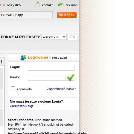
y
wszystko
kontakt
reklama
POKAZUJ RELEASE'Y:
Logowanie
(rejestracja)
]
Login:
Hasło:
Zapomniałeś hasła?
zapamiętaj
Nie masz jeszcze swojego konta?
Zarejestruj się!
Strict Standards
: Non-static method
Net_IPv4::ipInNetwork() should not be called
statically in
/var/www/release24.pl/r24/www/delivery/alocal.php