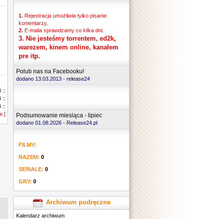
1.
Rejestracja umożliwia tylko pisanie
komentarzy.
2.
E-maila sprawdzamy co kilka dni.
3.
Nie jesteśmy torrentem, ed2k,
warezem, kinem online, kanałem
pre itp.
Polub nas na Facebooku!
dodano 13.03.2013 -
release24
 ::
 ::
 ::
m ]
 ::
Podsumowanie miesiąca - lipiec
 ::
dodano 01.08.2026 - Release24.pl
 ::
 ::
FILMY:
 ::
 ::
RAZEM:
0
 ::
 ::
SERIALE:
0
 ::
GRY:
0
 ::
 ::
 ::
Archiwum podręczne
 ::
Kalendarz archiwum
 ::