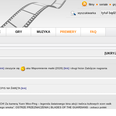
filmy
seriale
gr
wyszukiwarka
E
GRY
MUZYKA
PREMIERY
FAQ
[UKRYJ