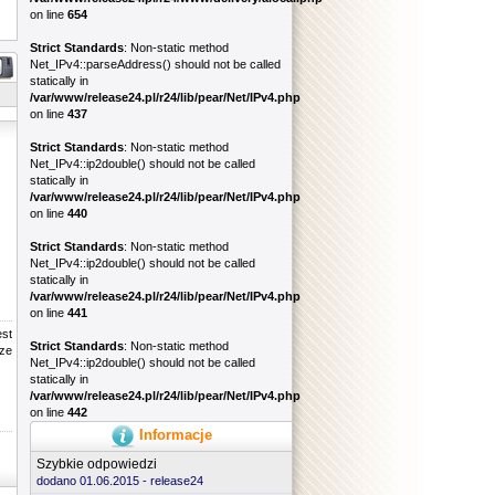
on line
654
Strict Standards
: Non-static method
Net_IPv4::parseAddress() should not be called
statically in
/var/www/release24.pl/r24/lib/pear/Net/IPv4.php
on line
437
Strict Standards
: Non-static method
Net_IPv4::ip2double() should not be called
statically in
/var/www/release24.pl/r24/lib/pear/Net/IPv4.php
on line
440
Strict Standards
: Non-static method
Net_IPv4::ip2double() should not be called
statically in
/var/www/release24.pl/r24/lib/pear/Net/IPv4.php
on line
441
est
Strict Standards
: Non-static method
rze
Net_IPv4::ip2double() should not be called
statically in
/var/www/release24.pl/r24/lib/pear/Net/IPv4.php
on line
442
Informacje
Szybkie odpowiedzi
dodano 01.06.2015 -
release24