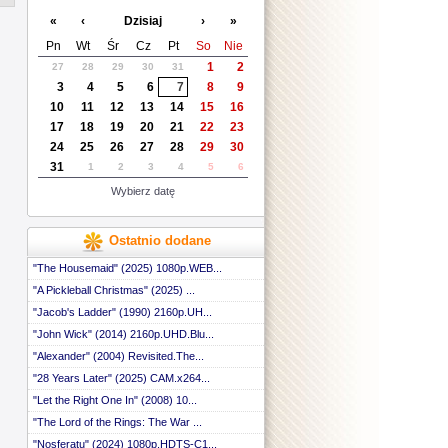
 ::
«
‹
Dzisiaj
›
»
 ::
 ::
Pn
Wt
Śr
Cz
Pt
So
Nie
 ::
1
2
27
28
29
30
31
 ::
3
4
5
6
7
8
9
 ::
 ::
10
11
12
13
14
15
16
 ::
17
18
19
20
21
22
23
 ::
24
25
26
27
28
29
30
 ::
31
1
2
3
4
5
6
 ::
 ::
Wybierz datę
 ::
 ::
 ::
Ostatnio dodane
 ::
 ::
"The Housemaid" (2025) 1080p.WEB...
 ::
"A Pickleball Christmas" (2025) ...
 ::
"Jacob's Ladder" (1990) 2160p.UH...
 ::
 ::
"John Wick" (2014) 2160p.UHD.Blu...
 ::
"Alexander" (2004) Revisited.The...
 ::
 ::
"28 Years Later" (2025) CAM.x264...
 ::
"Let the Right One In" (2008) 10...
 ::
"The Lord of the Rings: The War ...
 ::
 ::
"Nosferatu" (2024) 1080p.HDTS-C1...