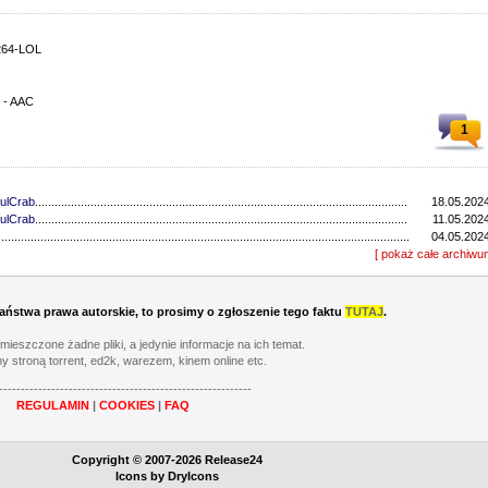
264-LOL
o - AAC
1
ulCrab
..................................................................................................................................
18.05.2024
ulCrab
..................................................................................................................................
11.05.2024
...............................................................................................................................
04.05.2024
...............................................................................................................................
[ pokaż całe archiwu
27.04.2024
ulCrab
..................................................................................................................................
13.04.2024
...............................................................................................................................
06.04.2024
ulCrab
..................................................................................................................................
16.03.2024
 Państwa prawa autorskie, to prosimy o zgłoszenie tego faktu
TUTAJ
.
Y
..................................................................................................................................
02.03.2024
...............................................................................................................................
24.02.2024
umieszczone żadne pliki, a jedynie informacje na ich temat.
...............................................................................................................................
17.02.2024
y stroną torrent, ed2k, warezem, kinem online etc.
............................................................................................................................
20.05.2023
----------------------------------------------------------
............................................................................................................................
13.05.2023
REGULAMIN
|
COOKIES
|
FAQ
............................................................................................................................
06.05.2023
............................................................................................................................
22.04.2023
Y
..................................................................................................................................
08.04.2023
Copyright © 2007-2026 Release24
............................................................................................................................
01.04.2023
Icons by
DryIcons
...............................................................................................................................
11.03.2023