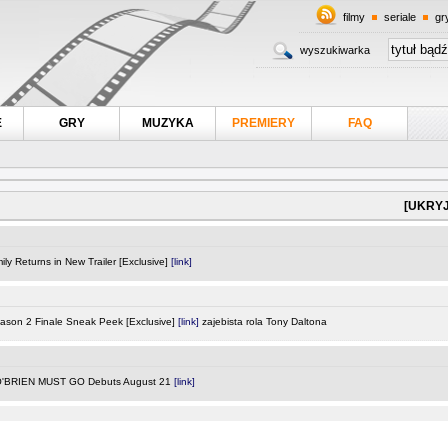
filmy
seriale
gr
wyszukiwarka
E
GRY
MUZYKA
PREMIERY
FAQ
[UKRYJ