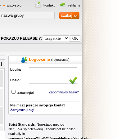
y
wszystko
kontakt
reklama
POKAZUJ RELEASE'Y:
Logowanie
(rejestracja)
]
Login:
Hasło:
Zapomniałeś hasła?
zapamiętaj
Nie masz jeszcze swojego konta?
Zarejestruj się!
Strict Standards
: Non-static method
Net_IPv4::ipInNetwork() should not be called
statically in
/var/www/release24.pl/r24/www/delivery/alocal.php