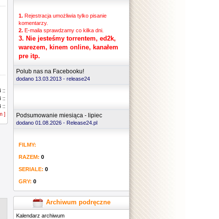
1.
Rejestracja umożliwia tylko pisanie
komentarzy.
2.
E-maila sprawdzamy co kilka dni.
3.
Nie jesteśmy torrentem, ed2k,
warezem, kinem online, kanałem
pre itp.
Polub nas na Facebooku!
dodano 13.03.2013 -
release24
 ::
 ::
 ::
m ]
 ::
Podsumowanie miesiąca - lipiec
 ::
dodano 01.08.2026 - Release24.pl
 ::
 ::
FILMY:
 ::
 ::
RAZEM:
0
 ::
 ::
SERIALE:
0
 ::
GRY:
0
 ::
 ::
 ::
Archiwum podręczne
 ::
Kalendarz archiwum
 ::