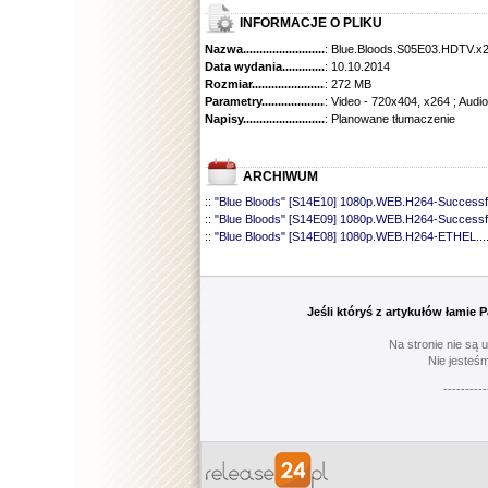
INFORMACJE O PLIKU
Nazwa.............................................
: Blue.Bloods.S05E03.HDTV.x
Data wydania......................................
: 10.10.2014
Rozmiar...........................................
: 272 MB
Parametry.........................................
: Video - 720x404, x264 ; Audi
Napisy............................................
: Planowane tłumaczenie
ARCHIWUM
::
"Blue Bloods" [S14E10] 1080p.WEB.H264-Successf
::
"Blue Bloods" [S14E09] 1080p.WEB.H264-Successf
::
"Blue Bloods" [S14E08] 1080p.WEB.H264-ETHEL
...
::
"Blue Bloods" [S14E07] 1080p.WEB.H264-ETHEL
...
::
"Blue Bloods" [S14E06] 1080p.WEB.H264-Successf
::
"Blue Bloods" [S14E05] 1080p.WEB.H264-ETHEL
...
::
"Blue Bloods" [S14E04] 1080p.WEB.H264-Successf
Jeśli któryś z artykułów łamie
::
"Blue Bloods" [S14E03] 720p.HDTV.x264-SYNCOP
::
"Blue Bloods" [S14E02] 1080p.WEB.H264-NHTFS
...
Na stronie nie są 
::
"Blue Bloods" [S14E01] 1080p.WEB.H264-NHTFS
...
Nie jesteśm
::
"Blue Bloods" [S13E21] 720p.WEB.h264-ETHEL
......
----------
::
"Blue Bloods" [S13E20] 720p.WEB.h264-ETHEL
......
::
"Blue Bloods" [S13E19] 720p.WEB.h264-ETHEL
......
::
"Blue Bloods" [S13E18] 720p.WEB.h264-ETHEL
......
::
"Blue Bloods" [S13E17] 720p.HDTV.x264-SYNCOP
::
"Blue Bloods" [S13E16] 720p.WEB.h264-ETHEL
......
::
"Blue Bloods" [S13E15] 1080p.WEB.H264-CAKES
...