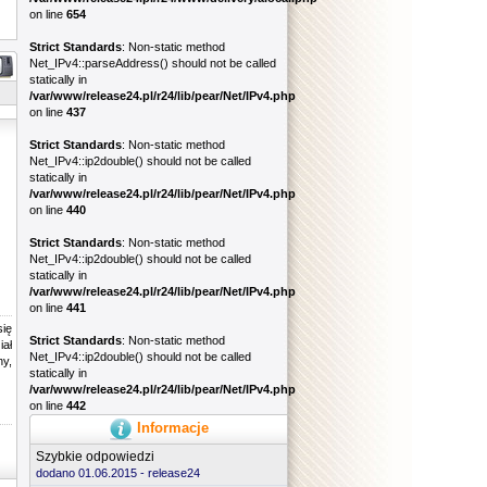
on line
654
Strict Standards
: Non-static method
Net_IPv4::parseAddress() should not be called
statically in
/var/www/release24.pl/r24/lib/pear/Net/IPv4.php
on line
437
Strict Standards
: Non-static method
Net_IPv4::ip2double() should not be called
statically in
/var/www/release24.pl/r24/lib/pear/Net/IPv4.php
on line
440
Strict Standards
: Non-static method
Net_IPv4::ip2double() should not be called
statically in
/var/www/release24.pl/r24/lib/pear/Net/IPv4.php
on line
441
się
Strict Standards
: Non-static method
iał
Net_IPv4::ip2double() should not be called
y,
statically in
/var/www/release24.pl/r24/lib/pear/Net/IPv4.php
on line
442
Informacje
Szybkie odpowiedzi
dodano 01.06.2015 -
release24