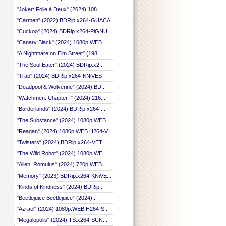
 ::
"Joker: Folie à Deux" (2024) 108...
 ::
"Carmen" (2022) BDRip.x264-GUACA...
 ::
 ::
"Cuckoo" (2024) BDRip.x264-PiGNU...
 ::
"Canary Black" (2024) 1080p.WEB....
 ::
 ::
"A Nightmare on Elm Street" (198...
 ::
"The Soul Eater" (2024) BDRip.x2...
 ::
"Trap" (2024) BDRip.x264-KNiVES
 ::
 ::
"Deadpool & Wolverine" (2024) BD...
 ::
"Watchmen: Chapter I" (2024) 216...
 ::
"Borderlands" (2024) BDRip.x264-...
 ::
 ::
"The Substance" (2024) 1080p.WEB...
 ::
"Reagan" (2024) 1080p.WEB.H264-V...
 ::
 ::
"Twisters" (2024) BDRip.x264-VET...
 ::
"The Wild Robot" (2024) 1080p.WE...
 ::
"Alien: Romulus" (2024) 720p.WEB...
 ::
 ::
"Memory" (2023) BDRip.x264-KNiVE...
 ::
"Kinds of Kindness" (2024) BDRip...
 ::
"Beetlejuice Beetlejuice" (2024)...
 ::
 ::
"Azrael" (2024) 1080p.WEB.H264-S...
 ::
"Megalopolis" (2024) TS.x264-SUN...
 ::