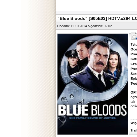
"Blue Bloods" [S05E03] HDTV.x264-L
Dodano: 11.10.2014 o godzinie 02:02
Tytuł.
Ocena.
Produ
Gatune
Czas 
Premie
Sezon.
Epizod
Twórcy
OPI
egze
tak
dośw
Więcej
Traile