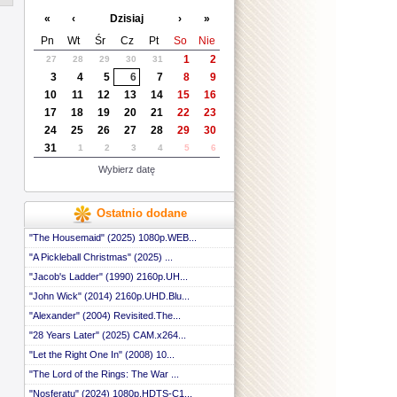
 ::
«
‹
Dzisiaj
›
»
 ::
 ::
Pn
Wt
Śr
Cz
Pt
So
Nie
 ::
1
2
27
28
29
30
31
 ::
3
4
5
6
7
8
9
 ::
 ::
10
11
12
13
14
15
16
 ::
17
18
19
20
21
22
23
 ::
24
25
26
27
28
29
30
 ::
31
1
2
3
4
5
6
 ::
 ::
Wybierz datę
 ::
 ::
 ::
Ostatnio dodane
 ::
 ::
"The Housemaid" (2025) 1080p.WEB...
 ::
"A Pickleball Christmas" (2025) ...
 ::
"Jacob's Ladder" (1990) 2160p.UH...
 ::
 ::
"John Wick" (2014) 2160p.UHD.Blu...
 ::
"Alexander" (2004) Revisited.The...
 ::
 ::
"28 Years Later" (2025) CAM.x264...
 ::
"Let the Right One In" (2008) 10...
 ::
"The Lord of the Rings: The War ...
 ::
 ::
"Nosferatu" (2024) 1080p.HDTS-C1...