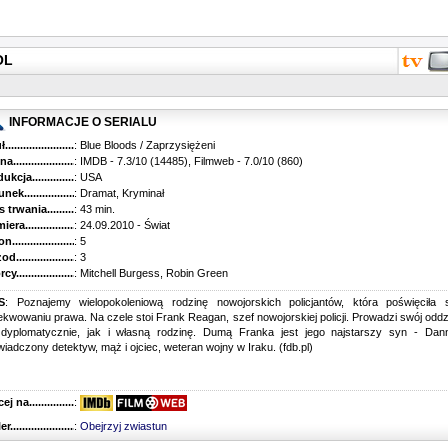
OL
INFORMACJE O SERIALU
...........................................
: Blue Bloods / Zaprzysiężeni
............................................
: IMDB - 7.3/10 (14485), Filmweb - 7.0/10 (860)
kcja.........................................
: USA
k...........................................
: Dramat, Kryminał
trwania......................................
: 43 min.
ra..........................................
: 24.09.2010 - Świat
............................................
: 5
............................................
: 3
...........................................
: Mitchell Burgess, Robin Green
S
: Poznajemy wielopokoleniową rodzinę nowojorskich policjantów, która poświęciła 
kwowaniu prawa. Na czele stoi Frank Reagan, szef nowojorskiej policji. Prowadzi swój oddz
 dyplomatycznie, jak i własną rodzinę. Dumą Franka jest jego najstarszy syn - Dann
iadczony detektyw, mąż i ojciec, weteran wojny w Iraku. (fdb.pl)
 na........................................
:
r...........................................
:
Obejrzyj zwiastun