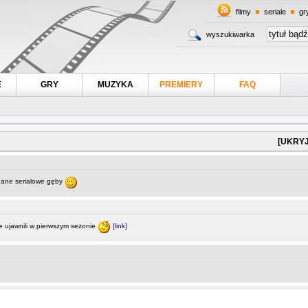
filmy
seriale
gr
wyszukiwarka
E
GRY
MUZYKA
PREMIERY
FAQ
[UKRYJ