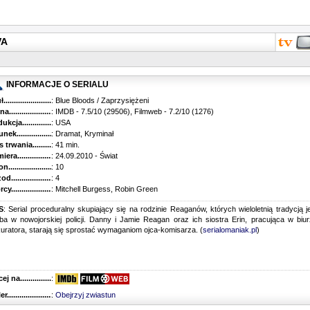
VA
INFORMACJE O SERIALU
...........................................
: Blue Bloods / Zaprzysiężeni
............................................
: IMDB - 7.5/10 (29506), Filmweb - 7.2/10 (1276)
kcja.........................................
: USA
k...........................................
: Dramat, Kryminał
trwania......................................
: 41 min.
ra..........................................
: 24.09.2010 - Świat
............................................
: 10
............................................
: 4
...........................................
: Mitchell Burgess, Robin Green
S
: Serial proceduralny skupiający się na rodzinie Reaganów, których wieloletnią tradycją j
ba w nowojorskiej policji. Danny i Jamie Reagan oraz ich siostra Erin, pracująca w biu
uratora, starają się sprostać wymaganiom ojca-komisarza. (
serialomaniak.pl
)
 na........................................
:
r...........................................
:
Obejrzyj zwiastun