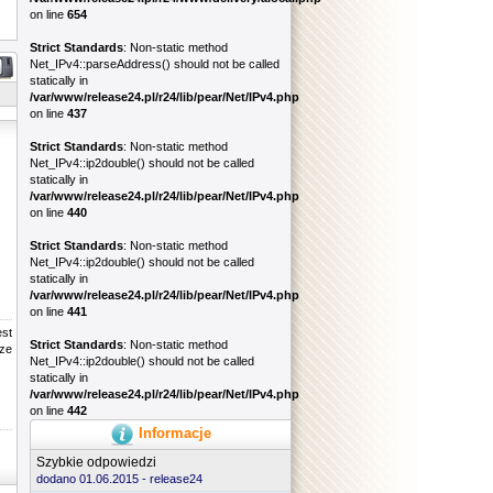
on line
654
Strict Standards
: Non-static method
Net_IPv4::parseAddress() should not be called
statically in
/var/www/release24.pl/r24/lib/pear/Net/IPv4.php
on line
437
Strict Standards
: Non-static method
Net_IPv4::ip2double() should not be called
statically in
/var/www/release24.pl/r24/lib/pear/Net/IPv4.php
on line
440
Strict Standards
: Non-static method
Net_IPv4::ip2double() should not be called
statically in
/var/www/release24.pl/r24/lib/pear/Net/IPv4.php
on line
441
est
Strict Standards
: Non-static method
rze
Net_IPv4::ip2double() should not be called
statically in
/var/www/release24.pl/r24/lib/pear/Net/IPv4.php
on line
442
Informacje
Szybkie odpowiedzi
dodano 01.06.2015 -
release24