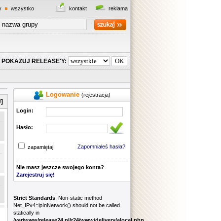
y
wszystko
kontakt
reklama
POKAZUJ RELEASE'Y:
Logowanie
(rejestracja)
]
Login:
Hasło:
Zapomniałeś hasła?
zapamiętaj
Nie masz jeszcze swojego konta?
Zarejestruj się!
Strict Standards
: Non-static method
Net_IPv4::ipInNetwork() should not be called
statically in
/var/www/release24.pl/r24/www/delivery/alocal.php