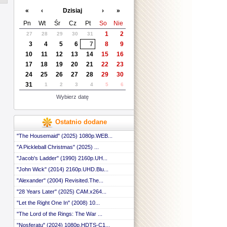
 ::
«
‹
Dzisiaj
›
»
 ::
 ::
Pn
Wt
Śr
Cz
Pt
So
Nie
 ::
1
2
27
28
29
30
31
 ::
3
4
5
6
7
8
9
 ::
 ::
10
11
12
13
14
15
16
 ::
17
18
19
20
21
22
23
 ::
24
25
26
27
28
29
30
 ::
31
1
2
3
4
5
6
 ::
 ::
Wybierz datę
 ::
 ::
 ::
Ostatnio dodane
 ::
 ::
"The Housemaid" (2025) 1080p.WEB...
 ::
"A Pickleball Christmas" (2025) ...
 ::
"Jacob's Ladder" (1990) 2160p.UH...
 ::
 ::
"John Wick" (2014) 2160p.UHD.Blu...
 ::
"Alexander" (2004) Revisited.The...
 ::
 ::
"28 Years Later" (2025) CAM.x264...
 ::
"Let the Right One In" (2008) 10...
 ::
"The Lord of the Rings: The War ...
 ::
 ::
"Nosferatu" (2024) 1080p.HDTS-C1...