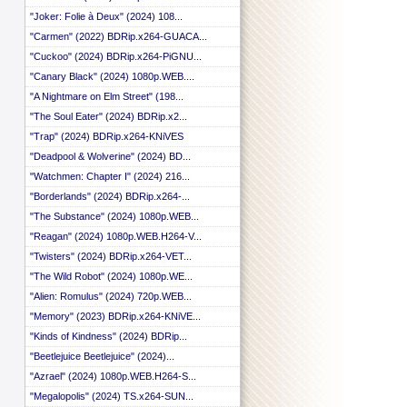
 ::
"Joker: Folie à Deux" (2024) 108...
 ::
"Carmen" (2022) BDRip.x264-GUACA...
 ::
 ::
"Cuckoo" (2024) BDRip.x264-PiGNU...
 ::
"Canary Black" (2024) 1080p.WEB....
 ::
 ::
"A Nightmare on Elm Street" (198...
 ::
"The Soul Eater" (2024) BDRip.x2...
 ::
"Trap" (2024) BDRip.x264-KNiVES
 ::
 ::
"Deadpool & Wolverine" (2024) BD...
 ::
"Watchmen: Chapter I" (2024) 216...
 ::
"Borderlands" (2024) BDRip.x264-...
 ::
 ::
"The Substance" (2024) 1080p.WEB...
 ::
"Reagan" (2024) 1080p.WEB.H264-V...
 ::
 ::
"Twisters" (2024) BDRip.x264-VET...
 ::
"The Wild Robot" (2024) 1080p.WE...
 ::
"Alien: Romulus" (2024) 720p.WEB...
 ::
 ::
"Memory" (2023) BDRip.x264-KNiVE...
 ::
"Kinds of Kindness" (2024) BDRip...
 ::
"Beetlejuice Beetlejuice" (2024)...
 ::
 ::
"Azrael" (2024) 1080p.WEB.H264-S...
 ::
"Megalopolis" (2024) TS.x264-SUN...
 ::