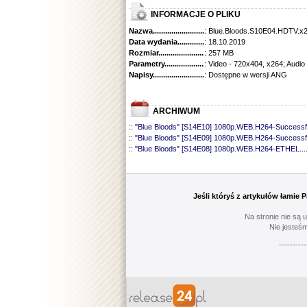
INFORMACJE O PLIKU
Nazwa.............................................
: Blue.Bloods.S10E04.HDTV.x
Data wydania......................................
: 18.10.2019
Rozmiar...........................................
: 257 MB
Parametry.........................................
: Video - 720x404, x264; Audio
Napisy............................................
: Dostępne w wersji ANG
ARCHIWUM
::
"Blue Bloods" [S14E10] 1080p.WEB.H264-Successf
::
"Blue Bloods" [S14E09] 1080p.WEB.H264-Successf
::
"Blue Bloods" [S14E08] 1080p.WEB.H264-ETHEL
...
::
"Blue Bloods" [S14E07] 1080p.WEB.H264-ETHEL
...
::
"Blue Bloods" [S14E06] 1080p.WEB.H264-Successf
::
"Blue Bloods" [S14E05] 1080p.WEB.H264-ETHEL
...
::
"Blue Bloods" [S14E04] 1080p.WEB.H264-Successf
Jeśli któryś z artykułów łamie
::
"Blue Bloods" [S14E03] 720p.HDTV.x264-SYNCOP
::
"Blue Bloods" [S14E02] 1080p.WEB.H264-NHTFS
...
Na stronie nie są 
::
"Blue Bloods" [S14E01] 1080p.WEB.H264-NHTFS
...
Nie jesteśm
::
"Blue Bloods" [S13E21] 720p.WEB.h264-ETHEL
......
----------
::
"Blue Bloods" [S13E20] 720p.WEB.h264-ETHEL
......
::
"Blue Bloods" [S13E19] 720p.WEB.h264-ETHEL
......
::
"Blue Bloods" [S13E18] 720p.WEB.h264-ETHEL
......
::
"Blue Bloods" [S13E17] 720p.HDTV.x264-SYNCOP
::
"Blue Bloods" [S13E16] 720p.WEB.h264-ETHEL
......
::
"Blue Bloods" [S13E15] 1080p.WEB.H264-CAKES
...