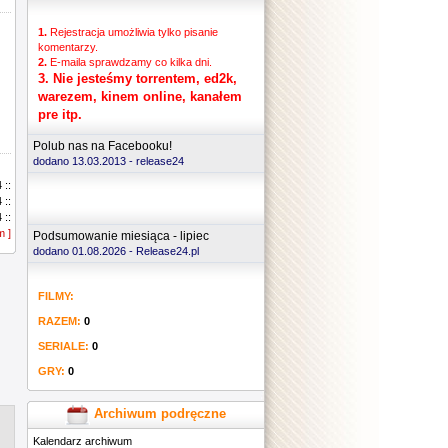
1.
Rejestracja umożliwia tylko pisanie
komentarzy.
2.
E-maila sprawdzamy co kilka dni.
3.
Nie jesteśmy torrentem, ed2k,
warezem, kinem online, kanałem
pre itp.
Polub nas na Facebooku!
dodano 13.03.2013 -
release24
 ::
 ::
 ::
m ]
 ::
Podsumowanie miesiąca - lipiec
 ::
dodano 01.08.2026 - Release24.pl
 ::
 ::
FILMY:
 ::
 ::
RAZEM:
0
 ::
 ::
SERIALE:
0
 ::
GRY:
0
 ::
 ::
 ::
Archiwum podręczne
 ::
Kalendarz archiwum
 ::