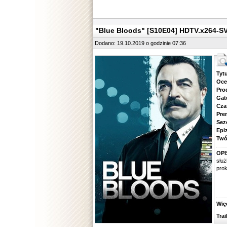
"Blue Bloods" [S10E04] HDTV.x264-S
Dodano: 19.10.2019 o godzinie 07:36
Tytuł.
Ocena.
Produ
Gatune
Czas 
Premie
Sezon.
Epizod
Twórcy
OPI
służ
prok
Więcej
Traile