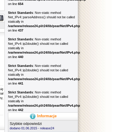
on line
654
Strict Standards
: Non-static method
Net_IPv4::parseAddress() should not be called
statically in
/var/www/release24.pl/r24/lib/pear/Net/IPv4.php
on line
437
Strict Standards
: Non-static method
Net_IPv4::ip2double() should not be called
statically in
/var/www/release24.pl/r24/lib/pear/Net/IPv4.php
on line
440
Strict Standards
: Non-static method
Net_IPv4::ip2double() should not be called
statically in
/var/www/release24.pl/r24/lib/pear/Net/IPv4.php
on line
441
się
Strict Standards
: Non-static method
iał
Net_IPv4::ip2double() should not be called
y,
statically in
/var/www/release24.pl/r24/lib/pear/Net/IPv4.php
on line
442
Informacje
Szybkie odpowiedzi
dodano 01.06.2015 -
release24