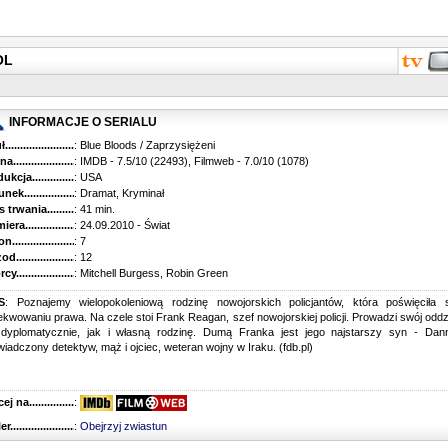
OL
INFORMACJE O SERIALU
...........................................
: Blue Bloods / Zaprzysiężeni
............................................
: IMDB - 7.5/10 (22493), Filmweb - 7.0/10 (1078)
kcja.........................................
: USA
k...........................................
: Dramat, Kryminał
trwania......................................
: 41 min.
ra..........................................
: 24.09.2010 - Świat
............................................
: 7
............................................
: 12
...........................................
: Mitchell Burgess, Robin Green
S
: Poznajemy wielopokoleniową rodzinę nowojorskich policjantów, która poświęciła 
kwowaniu prawa. Na czele stoi Frank Reagan, szef nowojorskiej policji. Prowadzi swój oddz
 dyplomatycznie, jak i własną rodzinę. Dumą Franka jest jego najstarszy syn - Dann
iadczony detektyw, mąż i ojciec, weteran wojny w Iraku. (fdb.pl)
 na........................................
:
r...........................................
:
Obejrzyj zwiastun