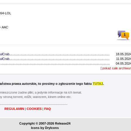
264-LOL
 - AAC
1
ulCrab
..................................................................................................................................
18.05.2024
ulCrab
..................................................................................................................................
11.05.2024
...............................................................................................................................
04.05.2024
...............................................................................................................................
[ pokaż całe archiwu
27.04.2024
ulCrab
..................................................................................................................................
13.04.2024
...............................................................................................................................
06.04.2024
ulCrab
..................................................................................................................................
16.03.2024
 Państwa prawa autorskie, to prosimy o zgłoszenie tego faktu
TUTAJ
.
Y
..................................................................................................................................
02.03.2024
...............................................................................................................................
24.02.2024
umieszczone żadne pliki, a jedynie informacje na ich temat.
...............................................................................................................................
17.02.2024
y stroną torrent, ed2k, warezem, kinem online etc.
............................................................................................................................
20.05.2023
----------------------------------------------------------
............................................................................................................................
13.05.2023
REGULAMIN
|
COOKIES
|
FAQ
............................................................................................................................
06.05.2023
............................................................................................................................
22.04.2023
Y
..................................................................................................................................
08.04.2023
Copyright © 2007-2026 Release24
............................................................................................................................
01.04.2023
Icons by
DryIcons
...............................................................................................................................
11.03.2023