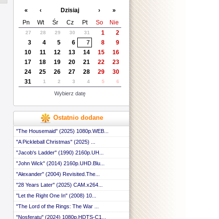
 ::
«
‹
Dzisiaj
›
»
 ::
 ::
Pn
Wt
Śr
Cz
Pt
So
Nie
 ::
1
2
27
28
29
30
31
 ::
3
4
5
6
7
8
9
 ::
 ::
10
11
12
13
14
15
16
 ::
17
18
19
20
21
22
23
 ::
24
25
26
27
28
29
30
 ::
31
1
2
3
4
5
6
 ::
 ::
Wybierz datę
 ::
 ::
 ::
Ostatnio dodane
 ::
 ::
"The Housemaid" (2025) 1080p.WEB...
 ::
"A Pickleball Christmas" (2025) ...
 ::
"Jacob's Ladder" (1990) 2160p.UH...
 ::
 ::
"John Wick" (2014) 2160p.UHD.Blu...
 ::
"Alexander" (2004) Revisited.The...
 ::
 ::
"28 Years Later" (2025) CAM.x264...
 ::
"Let the Right One In" (2008) 10...
 ::
"The Lord of the Rings: The War ...
 ::
 ::
"Nosferatu" (2024) 1080p.HDTS-C1...