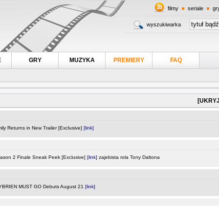
filmy
seriale
gr
wyszukiwarka
E
GRY
MUZYKA
PREMIERY
FAQ
[UKRYJ