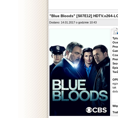
"Blue Bloods" [S07E12] HDTV.x264-L
Dodano: 14.01.2017 o godzinie 10:43
Tytuł.
Ocena.
Produ
Gatune
Czas 
Premie
Sezon.
Epizod
Twórcy
OPI
egze
tak
dośw
Więcej
Traile