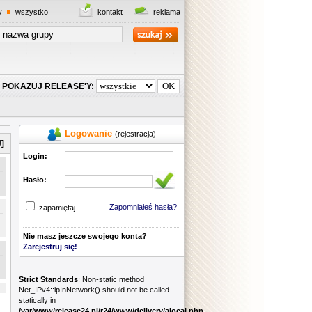
y
wszystko
kontakt
reklama
POKAZUJ RELEASE'Y:
Logowanie
(rejestracja)
]
Login:
Hasło:
Zapomniałeś hasła?
zapamiętaj
Nie masz jeszcze swojego konta?
Zarejestruj się!
Strict Standards
: Non-static method
Net_IPv4::ipInNetwork() should not be called
statically in
/var/www/release24.pl/r24/www/delivery/alocal.php