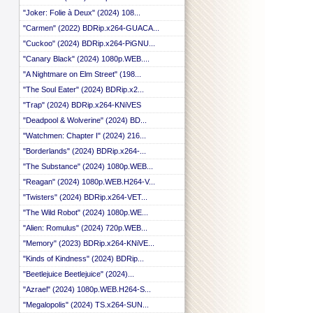
 ::
"Joker: Folie à Deux" (2024) 108...
 ::
"Carmen" (2022) BDRip.x264-GUACA...
 ::
 ::
"Cuckoo" (2024) BDRip.x264-PiGNU...
 ::
"Canary Black" (2024) 1080p.WEB....
 ::
 ::
"A Nightmare on Elm Street" (198...
 ::
"The Soul Eater" (2024) BDRip.x2...
 ::
"Trap" (2024) BDRip.x264-KNiVES
 ::
 ::
"Deadpool & Wolverine" (2024) BD...
 ::
"Watchmen: Chapter I" (2024) 216...
 ::
"Borderlands" (2024) BDRip.x264-...
 ::
 ::
"The Substance" (2024) 1080p.WEB...
 ::
"Reagan" (2024) 1080p.WEB.H264-V...
 ::
 ::
"Twisters" (2024) BDRip.x264-VET...
 ::
"The Wild Robot" (2024) 1080p.WE...
 ::
"Alien: Romulus" (2024) 720p.WEB...
 ::
 ::
"Memory" (2023) BDRip.x264-KNiVE...
 ::
"Kinds of Kindness" (2024) BDRip...
 ::
"Beetlejuice Beetlejuice" (2024)...
 ::
 ::
"Azrael" (2024) 1080p.WEB.H264-S...
 ::
"Megalopolis" (2024) TS.x264-SUN...
 ::