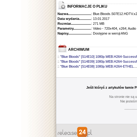
INFORMACJE O PLIKU
Nazwa.............................................
: Blue.Bloods.S07E12.HDTV.x
Data wydania......................................
: 13.01.2017
Rozmiar...........................................
: 271 MB
Parametry.........................................
: Video - 720x404, x264; Audio
Napisy............................................
: Dostępne w wersji ANG
ARCHIWUM
::
"Blue Bloods" [S14E10] 1080p.WEB.H264-Successf
::
"Blue Bloods" [S14E09] 1080p.WEB.H264-Successf
::
"Blue Bloods" [S14E08] 1080p.WEB.H264-ETHEL
...
::
"Blue Bloods" [S14E07] 1080p.WEB.H264-ETHEL
...
::
"Blue Bloods" [S14E06] 1080p.WEB.H264-Successf
::
"Blue Bloods" [S14E05] 1080p.WEB.H264-ETHEL
...
::
"Blue Bloods" [S14E04] 1080p.WEB.H264-Successf
Jeśli któryś z artykułów łamie
::
"Blue Bloods" [S14E03] 720p.HDTV.x264-SYNCOP
::
"Blue Bloods" [S14E02] 1080p.WEB.H264-NHTFS
...
Na stronie nie są 
::
"Blue Bloods" [S14E01] 1080p.WEB.H264-NHTFS
...
Nie jesteśm
::
"Blue Bloods" [S13E21] 720p.WEB.h264-ETHEL
......
----------
::
"Blue Bloods" [S13E20] 720p.WEB.h264-ETHEL
......
::
"Blue Bloods" [S13E19] 720p.WEB.h264-ETHEL
......
::
"Blue Bloods" [S13E18] 720p.WEB.h264-ETHEL
......
::
"Blue Bloods" [S13E17] 720p.HDTV.x264-SYNCOP
::
"Blue Bloods" [S13E16] 720p.WEB.h264-ETHEL
......
::
"Blue Bloods" [S13E15] 1080p.WEB.H264-CAKES
...