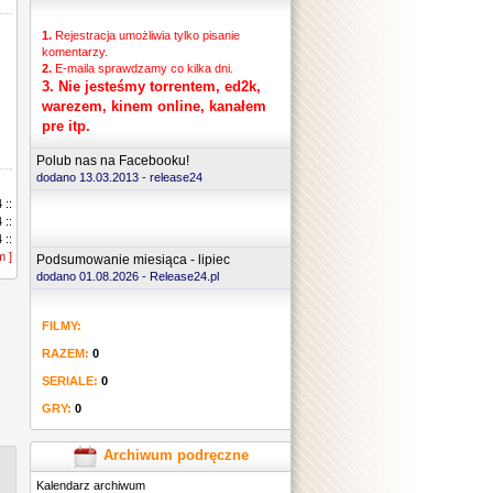
1.
Rejestracja umożliwia tylko pisanie
komentarzy.
2.
E-maila sprawdzamy co kilka dni.
3.
Nie jesteśmy torrentem, ed2k,
warezem, kinem online, kanałem
pre itp.
Polub nas na Facebooku!
dodano 13.03.2013 -
release24
 ::
 ::
 ::
m ]
 ::
Podsumowanie miesiąca - lipiec
 ::
dodano 01.08.2026 - Release24.pl
 ::
 ::
FILMY:
 ::
 ::
RAZEM:
0
 ::
 ::
SERIALE:
0
 ::
GRY:
0
 ::
 ::
 ::
Archiwum podręczne
 ::
Kalendarz archiwum
 ::