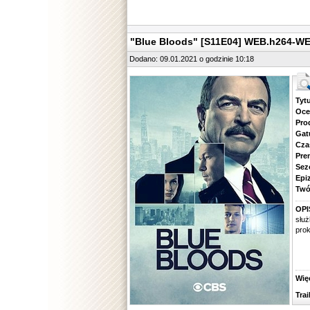
"Blue Bloods" [S11E04] WEB.h264-
Dodano: 09.01.2021 o godzinie 10:18
Tytuł.
Ocena.
Produ
Gatune
Czas 
Premie
Sezon.
Epizod
Twórcy
OPI
służ
prok
Więcej
Traile