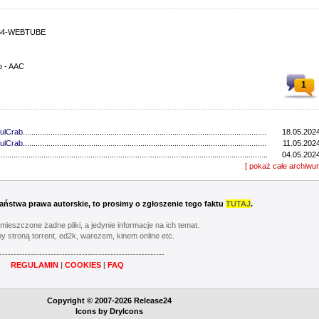
h264-WEBTUBE
o - AAC
1
ulCrab
..................................................................................................................................
18.05.2024
ulCrab
..................................................................................................................................
11.05.2024
...............................................................................................................................
04.05.2024
...............................................................................................................................
[ pokaż całe archiwu
27.04.2024
ulCrab
..................................................................................................................................
13.04.2024
...............................................................................................................................
06.04.2024
ulCrab
..................................................................................................................................
16.03.2024
 Państwa prawa autorskie, to prosimy o zgłoszenie tego faktu
TUTAJ
.
Y
..................................................................................................................................
02.03.2024
...............................................................................................................................
24.02.2024
umieszczone żadne pliki, a jedynie informacje na ich temat.
...............................................................................................................................
17.02.2024
y stroną torrent, ed2k, warezem, kinem online etc.
............................................................................................................................
20.05.2023
----------------------------------------------------------
............................................................................................................................
13.05.2023
REGULAMIN
|
COOKIES
|
FAQ
............................................................................................................................
06.05.2023
............................................................................................................................
22.04.2023
Y
..................................................................................................................................
08.04.2023
Copyright © 2007-2026 Release24
............................................................................................................................
01.04.2023
Icons by
DryIcons
...............................................................................................................................
11.03.2023