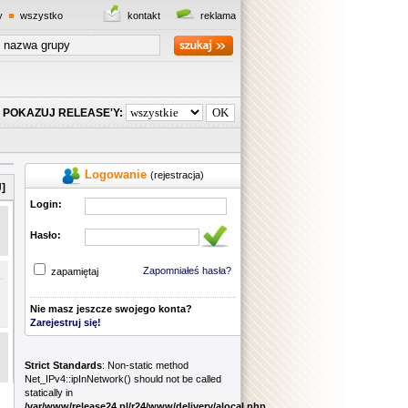
y
wszystko
kontakt
reklama
POKAZUJ RELEASE'Y:
Logowanie
(rejestracja)
]
Login:
Hasło:
Zapomniałeś hasła?
zapamiętaj
Nie masz jeszcze swojego konta?
Zarejestruj się!
Strict Standards
: Non-static method
Net_IPv4::ipInNetwork() should not be called
statically in
/var/www/release24.pl/r24/www/delivery/alocal.php