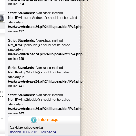
on line
654
Strict Standards
: Non-static method
Net_IPv4::parseAddress() should not be called
statically in
/var/www/release24.pl/r24/lib/pear/Net/IPv4.php
on line
437
Strict Standards
: Non-static method
Net_IPv4::ip2double() should not be called
statically in
/var/www/release24.pl/r24/lib/pear/Net/IPv4.php
on line
440
Strict Standards
: Non-static method
Net_IPv4::ip2double() should not be called
statically in
/var/www/release24.pl/r24/lib/pear/Net/IPv4.php
on line
441
est
Strict Standards
: Non-static method
rze
Net_IPv4::ip2double() should not be called
statically in
/var/www/release24.pl/r24/lib/pear/Net/IPv4.php
on line
442
Informacje
Szybkie odpowiedzi
dodano 01.06.2015 -
release24