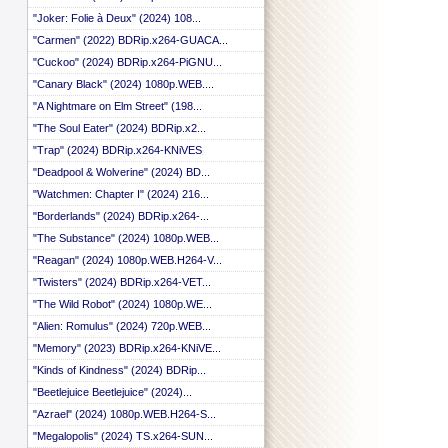
 ::
"Joker: Folie à Deux" (2024) 108...
 ::
"Carmen" (2022) BDRip.x264-GUACA...
 ::
 ::
"Cuckoo" (2024) BDRip.x264-PiGNU...
 ::
"Canary Black" (2024) 1080p.WEB....
 ::
 ::
"A Nightmare on Elm Street" (198...
 ::
"The Soul Eater" (2024) BDRip.x2...
 ::
"Trap" (2024) BDRip.x264-KNiVES
 ::
 ::
"Deadpool & Wolverine" (2024) BD...
 ::
"Watchmen: Chapter I" (2024) 216...
 ::
"Borderlands" (2024) BDRip.x264-...
 ::
 ::
"The Substance" (2024) 1080p.WEB...
 ::
"Reagan" (2024) 1080p.WEB.H264-V...
 ::
 ::
"Twisters" (2024) BDRip.x264-VET...
 ::
"The Wild Robot" (2024) 1080p.WE...
 ::
"Alien: Romulus" (2024) 720p.WEB...
 ::
 ::
"Memory" (2023) BDRip.x264-KNiVE...
 ::
"Kinds of Kindness" (2024) BDRip...
 ::
"Beetlejuice Beetlejuice" (2024)...
 ::
 ::
"Azrael" (2024) 1080p.WEB.H264-S...
 ::
"Megalopolis" (2024) TS.x264-SUN...
 ::