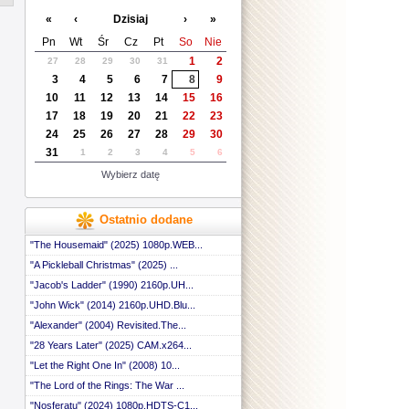
 ::
«
‹
Dzisiaj
›
»
 ::
 ::
Pn
Wt
Śr
Cz
Pt
So
Nie
 ::
1
2
27
28
29
30
31
 ::
3
4
5
6
7
8
9
 ::
 ::
10
11
12
13
14
15
16
 ::
17
18
19
20
21
22
23
 ::
24
25
26
27
28
29
30
 ::
31
1
2
3
4
5
6
 ::
 ::
Wybierz datę
 ::
 ::
 ::
Ostatnio dodane
 ::
 ::
"The Housemaid" (2025) 1080p.WEB...
 ::
"A Pickleball Christmas" (2025) ...
 ::
"Jacob's Ladder" (1990) 2160p.UH...
 ::
 ::
"John Wick" (2014) 2160p.UHD.Blu...
 ::
"Alexander" (2004) Revisited.The...
 ::
 ::
"28 Years Later" (2025) CAM.x264...
 ::
"Let the Right One In" (2008) 10...
 ::
"The Lord of the Rings: The War ...
 ::
 ::
"Nosferatu" (2024) 1080p.HDTS-C1...