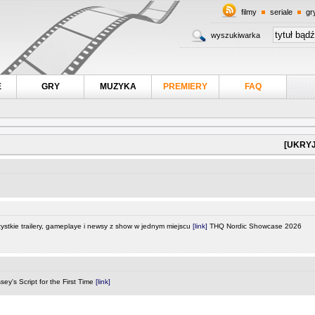
filmy
seriale
gr
wyszukiwarka
E
GRY
MUZYKA
PREMIERY
FAQ
[UKRYJ