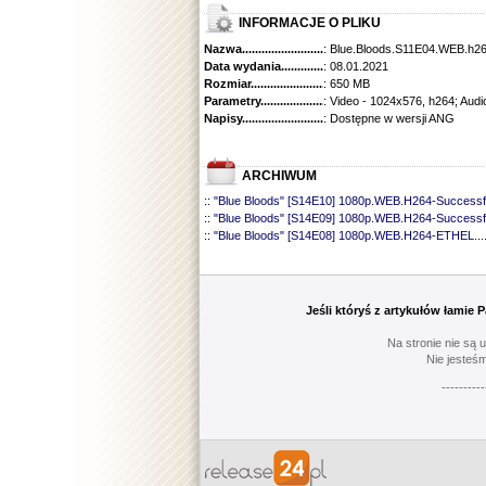
INFORMACJE O PLIKU
Nazwa.............................................
: Blue.Bloods.S11E04.WEB.
Data wydania......................................
: 08.01.2021
Rozmiar...........................................
: 650 MB
Parametry.........................................
: Video - 1024x576, h264; Audi
Napisy............................................
: Dostępne w wersji ANG
ARCHIWUM
::
"Blue Bloods" [S14E10] 1080p.WEB.H264-Successf
::
"Blue Bloods" [S14E09] 1080p.WEB.H264-Successf
::
"Blue Bloods" [S14E08] 1080p.WEB.H264-ETHEL
...
::
"Blue Bloods" [S14E07] 1080p.WEB.H264-ETHEL
...
::
"Blue Bloods" [S14E06] 1080p.WEB.H264-Successf
::
"Blue Bloods" [S14E05] 1080p.WEB.H264-ETHEL
...
::
"Blue Bloods" [S14E04] 1080p.WEB.H264-Successf
Jeśli któryś z artykułów łamie
::
"Blue Bloods" [S14E03] 720p.HDTV.x264-SYNCOP
::
"Blue Bloods" [S14E02] 1080p.WEB.H264-NHTFS
...
Na stronie nie są 
::
"Blue Bloods" [S14E01] 1080p.WEB.H264-NHTFS
...
Nie jesteśm
::
"Blue Bloods" [S13E21] 720p.WEB.h264-ETHEL
......
----------
::
"Blue Bloods" [S13E20] 720p.WEB.h264-ETHEL
......
::
"Blue Bloods" [S13E19] 720p.WEB.h264-ETHEL
......
::
"Blue Bloods" [S13E18] 720p.WEB.h264-ETHEL
......
::
"Blue Bloods" [S13E17] 720p.HDTV.x264-SYNCOP
::
"Blue Bloods" [S13E16] 720p.WEB.h264-ETHEL
......
::
"Blue Bloods" [S13E15] 1080p.WEB.H264-CAKES
...