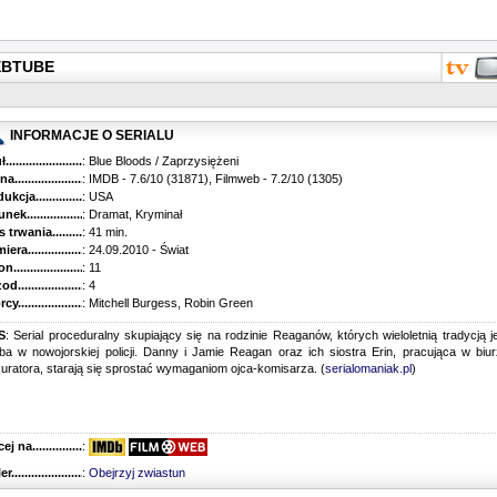
WEBTUBE
INFORMACJE O SERIALU
...........................................
: Blue Bloods / Zaprzysiężeni
............................................
: IMDB - 7.6/10 (31871), Filmweb - 7.2/10 (1305)
kcja.........................................
: USA
k...........................................
: Dramat, Kryminał
trwania......................................
: 41 min.
ra..........................................
: 24.09.2010 - Świat
............................................
: 11
............................................
: 4
...........................................
: Mitchell Burgess, Robin Green
S
: Serial proceduralny skupiający się na rodzinie Reaganów, których wieloletnią tradycją j
ba w nowojorskiej policji. Danny i Jamie Reagan oraz ich siostra Erin, pracująca w biu
uratora, starają się sprostać wymaganiom ojca-komisarza. (
serialomaniak.pl
)
 na........................................
:
r...........................................
:
Obejrzyj zwiastun