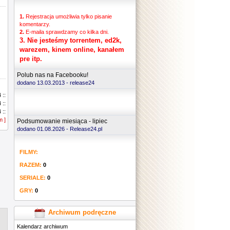
1.
Rejestracja umożliwia tylko pisanie
komentarzy.
2.
E-maila sprawdzamy co kilka dni.
3.
Nie jesteśmy torrentem, ed2k,
warezem, kinem online, kanałem
pre itp.
Polub nas na Facebooku!
dodano 13.03.2013 -
release24
 ::
 ::
 ::
m ]
 ::
Podsumowanie miesiąca - lipiec
 ::
dodano 01.08.2026 - Release24.pl
 ::
 ::
FILMY:
 ::
 ::
RAZEM:
0
 ::
 ::
SERIALE:
0
 ::
GRY:
0
 ::
 ::
 ::
Archiwum podręczne
 ::
Kalendarz archiwum
 ::